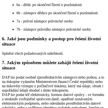
6a - dědic po skončení řízení o pozůstalosti
6b - zástupce dědice po skončení řízení o pozůstalosti
7a - právní nástupce právnické osoby
7b - zástupce právního nástupce právnické osoby
6. Jaké jsou podmínky a postup pro řešení životní
situace
Splnění všech požadovaných náležitostí.
7. Jakým způsobem můžete zahájit řešení životní
situace
DAP lze podat osobně (prostřednictvím zástupce) nebo poštou, a to
na tiskopise vydaném Ministerstvem financí České republiky nebo
na tiskovém výstupu z počítačové tiskárny, který má údaje, obsah i
uspořádání údajů shodné s tímto tiskopisem.
DAP lze podat též elektronicky, formou datové zprávy - ve formátu
a struktuře zveřejněné správcem daně, opatřené uznávaným
elektronickým podpisem, nebo odesláním prostřednictvím datové
schránky, nebo s ověřenou identitou podatele způsobem, kterým se