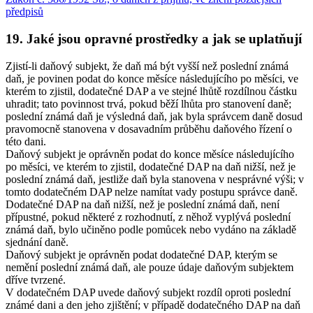
předpisů
19. Jaké jsou opravné prostředky a jak se uplatňují
Zjistí-li daňový subjekt, že daň má být vyšší než poslední známá
daň, je povinen podat do konce měsíce následujícího po měsíci, ve
kterém to zjistil, dodatečné DAP a ve stejné lhůtě rozdílnou částku
uhradit; tato povinnost trvá, pokud běží lhůta pro stanovení daně;
poslední známá daň je výsledná daň, jak byla správcem daně dosud
pravomocně stanovena v dosavadním průběhu daňového řízení o
této dani.
Daňový subjekt je oprávněn podat do konce měsíce následujícího
po měsíci, ve kterém to zjistil, dodatečné DAP na daň nižší, než je
poslední známá daň, jestliže daň byla stanovena v nesprávné výši; v
tomto dodatečném DAP nelze namítat vady postupu správce daně.
Dodatečné DAP na daň nižší, než je poslední známá daň, není
přípustné, pokud některé z rozhodnutí, z něhož vyplývá poslední
známá daň, bylo učiněno podle pomůcek nebo vydáno na základě
sjednání daně.
Daňový subjekt je oprávněn podat dodatečné DAP, kterým se
nemění poslední známá daň, ale pouze údaje daňovým subjektem
dříve tvrzené.
V dodatečném DAP uvede daňový subjekt rozdíl oproti poslední
známé dani a den jeho zjištění; v případě dodatečného DAP na daň