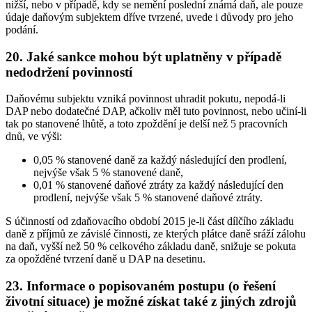
nižší, nebo v případě, kdy se nemění poslední známá daň, ale pouze
údaje daňovým subjektem dříve tvrzené, uvede i důvody pro jeho
podání.
20. Jaké sankce mohou být uplatněny v případě
nedodržení povinností
Daňovému subjektu vzniká povinnost uhradit pokutu, nepodá-li
DAP nebo dodatečné DAP, ačkoliv měl tuto povinnost, nebo učiní-li
tak po stanovené lhůtě, a toto zpoždění je delší než 5 pracovních
dnů, ve výši:
0,05 % stanovené daně za každý následující den prodlení,
nejvýše však 5 % stanovené daně,
0,01 % stanovené daňové ztráty za každý následující den
prodlení, nejvýše však 5 % stanovené daňové ztráty.
S účinností od zdaňovacího období 2015 je-li část dílčího základu
daně z příjmů ze závislé činnosti, ze kterých plátce daně sráží zálohu
na daň, vyšší než 50 % celkového základu daně, snižuje se pokuta
za opožděné tvrzení daně u DAP na desetinu.
23. Informace o popisovaném postupu (o řešení
životní situace) je možné získat také z jiných zdrojů