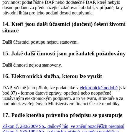
povinnost podat řádné DAP nebo dodatečné DAP, které nebylo
dosud podáno za předcházející zdaňovací období, v případě, kdy
původní lhůta pro jeho podání dosud neuplynula.
14. Kteří jsou další účastníci (dotčení) řešení životní
situace
Další účastníci postupu nejsou stanoveni.
15. Jaké další činnosti jsou po žadateli požadovány
Další činnosti nejsou stanoveny.
16. Elektronická služba, kterou lze využít
DAP, včetně jeho příloh, lze podat také v
elektronické podobě
(viz
bod 07) - formou datové zprávy, opatřené nebo neopatřené
uznávaným elektronickým podpisem, a to ve tvaru, struktuře a za
podmínek zveřejněných Ministerstvem financí České republiky.
17. Podle kterého právního předpisu se postupuje
Zákon č. 280/2009 Sb., daňový řád, ve znění pozdějších předpisů
Zákon č. 586/1992 Sb., o daních z příjmů, ve znění pozdějších