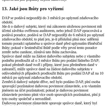
13. Jaké jsou lhůty pro vyřízení
DAP se podává nejpozději do 3 měsíců po uplynutí zdaňovacího
období.
Jde-li o daňový subjekt, který má zákonem uloženou povinnost mít
účetní závěrku ověřenou auditorem, nebo jehož DAP zpracovává a
podává poradce, podává se DAP nejpozději do 6 měsíců po uplynutí
zdaňovacího období; to platí jen, je-li příslušná plná moc udělená
tomuto poradci uplatněna u správce daně před uplynutím tříměsíční
lhůty; pokud v šestiměsíční lhůtě podle věty první tento poradce
zemře nebo zanikne, zůstává tato lhůta zachována.
Správce daně může na žádost daňového subjektu nebo z vlastního
podnětu prodloužit až o 3 měsíce lhůtu pro podání řádného DAP;
pokud předmět daně tvoří i příjmy, které jsou předmětem daně v
zahraničí, může správce daně na žádost daňového subjektu v
odůvodněných případech prodloužit lhůtu pro podání DAP až na 10
měsíců po uplynutí zdaňovacího období.
Zemřel-li daňový subjekt dříve, než bylo podáno DAP, plní osoba
spravující pozůstalost daňovou povinnost zůstavitele, a to vlastním
jménem na účet pozůstalosti; pokud je daňovou povinnost
zůstavitele povinno plnit více osob spravujících pozůstalost, plní ji
tyto osoby společně a nerozdílně.
Daňovou povinnost zůstavitele spravuje správce daně, který byl