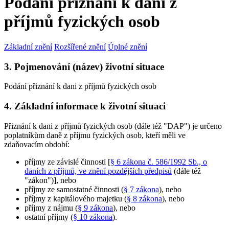
Podání přiznání k dani z
příjmů fyzických osob
Základní znění
Rozšířené znění
Úplné znění
3. Pojmenování (název) životní situace
Podání přiznání k dani z příjmů fyzických osob
4. Základní informace k životní situaci
Přiznání k dani z příjmů fyzických osob (dále též "DAP") je určeno
poplatníkům daně z příjmu fyzických osob, kteří měli ve
zdaňovacím období:
příjmy ze závislé činnosti [
§ 6 zákona č. 586/1992 Sb., o
daních z příjmů, ve znění pozdějších předpisů
(dále též
"zákon")], nebo
příjmy ze samostatné činnosti (
§ 7 zákona
), nebo
příjmy z kapitálového majetku (
§ 8 zákona
), nebo
příjmy z nájmu (
§ 9 zákona
), nebo
ostatní příjmy (
§ 10 zákona
).