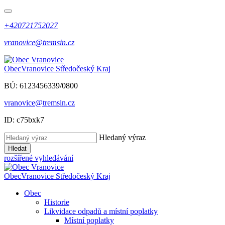
+420721752027
vranovice@tremsin.cz
Obec
Vranovice
Středočeský Kraj
BÚ: 6123456339/0800
vranovice@tremsin.cz
ID: c75bxk7
Hledaný výraz
Hledat
rozšířené vyhledávání
Obec
Vranovice
Středočeský Kraj
Obec
Historie
Likvidace odpadů a místní poplatky
Místní poplatky