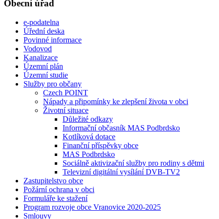
Obecní úřad
e-podatelna
Úřední deska
Povinné informace
Vodovod
Kanalizace
Územní plán
Územní studie
Služby pro občany
Czech POINT
Nápady a připomínky ke zlepšení života v obci
Životní situace
Důležité odkazy
Informační občasník MAS Podbrdsko
Kotlíková dotace
Finanční příspěvky obce
MAS Podbrdsko
Sociálně aktivizační služby pro rodiny s dětmi
Televizní digitální vysílání DVB-TV2
Zastupitelstvo obce
Požární ochrana v obci
Formuláře ke stažení
Program rozvoje obce Vranovice 2020-2025
Smlouvy