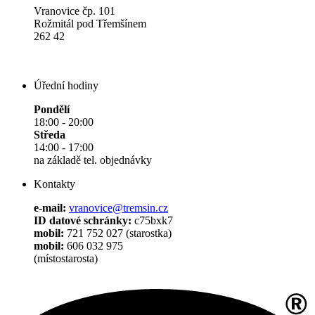
Vranovice čp. 101
Rožmitál pod Třemšínem
262 42
Úřední hodiny
Pondělí
18:00 - 20:00
Středa
14:00 - 17:00
na základě tel. objednávky
Kontakty
e-mail:
vranovice@tremsin.cz
ID datové schránky:
c75bxk7
mobil:
721 752 027 (starostka)
mobil:
606 032 975
(místostarosta)