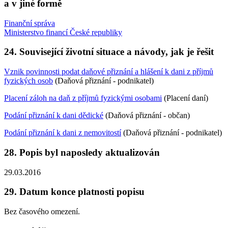
a v jiné formě
Finanční správa
Ministerstvo financí České republiky
24. Související životní situace a návody, jak je řešit
Vznik povinnosti podat daňové přiznání a hlášení k dani z příjmů
fyzických osob
(Daňová přiznání - podnikatel)
Placení záloh na daň z příjmů fyzickými osobami
(Placení daní)
Podání přiznání k dani dědické
(Daňová přiznání - občan)
Podání přiznání k dani z nemovitostí
(Daňová přiznání - podnikatel)
28. Popis byl naposledy aktualizován
29.03.2016
29. Datum konce platnosti popisu
Bez časového omezení.