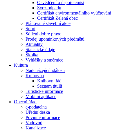
Osvědčení o úspoře emisí
Svoz odpadu
Certifikát environmentálního vyúčtování
Certifikát Zelená obec
Plánované stavební akce
Sport
Sdílení dobré praxe
Prodej upomínkových předmětů
Aktuality
Statistické údaje
Školka
Vyhlášky a směrnice
Kultura
Nadcházející události
Knihovna
Knihovní řád
Seznam titulů
Turistické informace
Mobilní aplikace
Obecní úřad
e-podatelna
Úřední deska
Povinné informace
Vodovod
Kanalizace