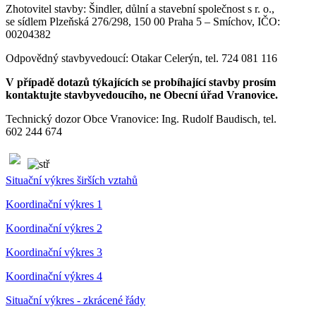
Zhotovitel stavby: Šindler, důlní a stavební společnost s r. o.,
se sídlem Plzeňská 276/298, 150 00 Praha 5 – Smíchov, IČO:
00204382
Odpovědný stavbyvedoucí: Otakar Celerýn, tel. 724 081 116
V případě dotazů týkajících se probíhající stavby prosím
kontaktujte stavbyvedoucího, ne Obecní úřad Vranovice.
Technický dozor Obce Vranovice: Ing. Rudolf Baudisch, tel.
602 244 674
Situační výkres širších vztahů
Koordinační výkres 1
Koordinační výkres 2
Koordinační výkres 3
Koordinační výkres 4
Situační výkres - zkrácené řády