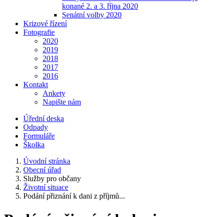
konané 2. a 3. října 2020
Senátní volby 2020
Krizové řízení
Fotografie
2020
2019
2018
2017
2016
Kontakt
Ankety
Napište nám
Úřední deska
Odpady
Formuláře
Školka
Úvodní stránka
Obecní úřad
Služby pro občany
Životní situace
Podání přiznání k dani z příjmů...