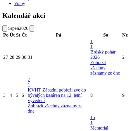
Volby
Kalendář akcí
Srpen
2026
Po
Út
St
Čt
Pá
So
Ne
1
1
Brdský pohár
27
28
29
30
31
2026
2
Zobrazit
všechny
záznamy ze dne
7
1
KVHT Západní pobřeží zve do
3
4
5
6
bývalých kasáren na 12. letní
8
9
vyvedení
Zobrazit všechny záznamy ze
dne
15
1
Memoriál