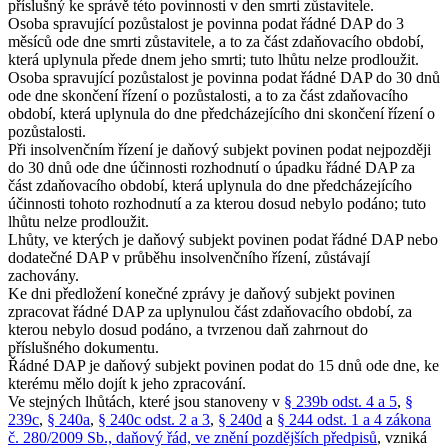
příslušný ke správě této povinnosti v den smrti zůstavitele.
Osoba spravující pozůstalost je povinna podat řádné DAP do 3
měsíců ode dne smrti zůstavitele, a to za část zdaňovacího období,
která uplynula přede dnem jeho smrti; tuto lhůtu nelze prodloužit.
Osoba spravující pozůstalost je povinna podat řádné DAP do 30 dnů
ode dne skončení řízení o pozůstalosti, a to za část zdaňovacího
období, která uplynula do dne předcházejícího dni skončení řízení o
pozůstalosti.
Při insolvenčním řízení je daňový subjekt povinen podat nejpozději
do 30 dnů ode dne účinnosti rozhodnutí o úpadku řádné DAP za
část zdaňovacího období, která uplynula do dne předcházejícího
účinnosti tohoto rozhodnutí a za kterou dosud nebylo podáno; tuto
lhůtu nelze prodloužit.
Lhůty, ve kterých je daňový subjekt povinen podat řádné DAP nebo
dodatečné DAP v průběhu insolvenčního řízení, zůstávají
zachovány.
Ke dni předložení konečné zprávy je daňový subjekt povinen
zpracovat řádné DAP za uplynulou část zdaňovacího období, za
kterou nebylo dosud podáno, a tvrzenou daň zahrnout do
příslušného dokumentu.
Řádné DAP je daňový subjekt povinen podat do 15 dnů ode dne, ke
kterému mělo dojít k jeho zpracování.
Ve stejných lhůtách, které jsou stanoveny v
§ 239b odst. 4 a 5
,
§
239c
,
§ 240a
,
§ 240c odst. 2 a 3
,
§ 240d
a
§ 244 odst. 1 a 4 zákona
č. 280/2009 Sb., daňový řád, ve znění pozdějších předpisů
, vzniká