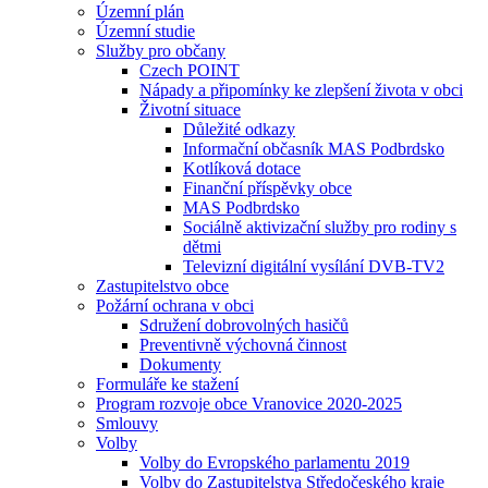
Územní plán
Územní studie
Služby pro občany
Czech POINT
Nápady a připomínky ke zlepšení života v obci
Životní situace
Důležité odkazy
Informační občasník MAS Podbrdsko
Kotlíková dotace
Finanční příspěvky obce
MAS Podbrdsko
Sociálně aktivizační služby pro rodiny s
dětmi
Televizní digitální vysílání DVB-TV2
Zastupitelstvo obce
Požární ochrana v obci
Sdružení dobrovolných hasičů
Preventivně výchovná činnost
Dokumenty
Formuláře ke stažení
Program rozvoje obce Vranovice 2020-2025
Smlouvy
Volby
Volby do Evropského parlamentu 2019
Volby do Zastupitelstva Středočeského kraje