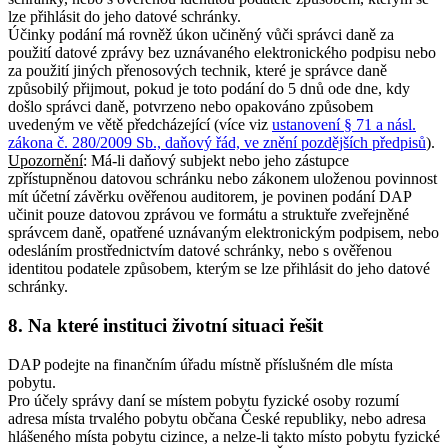
lze přihlásit do jeho datové schránky.
Účinky podání má rovněž úkon učiněný vůči správci daně za
použití datové zprávy bez uznávaného elektronického podpisu nebo
za použití jiných přenosových technik, které je správce daně
způsobilý přijmout, pokud je toto podání do 5 dnů ode dne, kdy
došlo správci daně, potvrzeno nebo opakováno způsobem
uvedeným ve větě předcházející (více viz
ustanovení § 71 a násl.
zákona č. 280/2009 Sb., daňový řád, ve znění pozdějších předpisů
).
Upozornění
: Má-li daňový subjekt nebo jeho zástupce
zpřístupněnou datovou schránku nebo zákonem uloženou povinnost
mít účetní závěrku ověřenou auditorem, je povinen podání DAP
učinit pouze datovou zprávou ve formátu a struktuře zveřejněné
správcem daně, opatřené uznávaným elektronickým podpisem, nebo
odesláním prostřednictvím datové schránky, nebo s ověřenou
identitou podatele způsobem, kterým se lze přihlásit do jeho datové
schránky.
8. Na které instituci životní situaci řešit
DAP podejte na finančním úřadu místně příslušném dle místa
pobytu.
Pro účely správy daní se místem pobytu fyzické osoby rozumí
adresa místa trvalého pobytu občana České republiky, nebo adresa
hlášeného místa pobytu cizince, a nelze-li takto místo pobytu fyzické