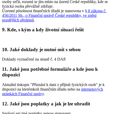
osoby určit, rozumí se jím místo na území České republiky, kde se
fyzická osoba převážně zdržuje.
Územní působnost finančních úřadů je stanovena v
§ 8 zákona č.
456/2011 Sb., o Finanční správě České republiky, ve znění
pozdějších předpisů
.
9. Kde, s kým a kdy životní situaci řešit
10. Jaké doklady je nutné mít s sebou
Doklady vyznačené na straně č. 4 DAP.
11. Jaké jsou potřebné formuláře a kde jsou k
dispozici
Aktuální tiskopis "Přiznání k dani z příjmů fyzických osob" je k
dispozici na kterémkoli finančním úřadu nebo na
internetových
stránkách Finanční správy
.
12. Jaké jsou poplatky a jak je lze uhradit
Správní ani jiné poplatky nejsou stanoveny.