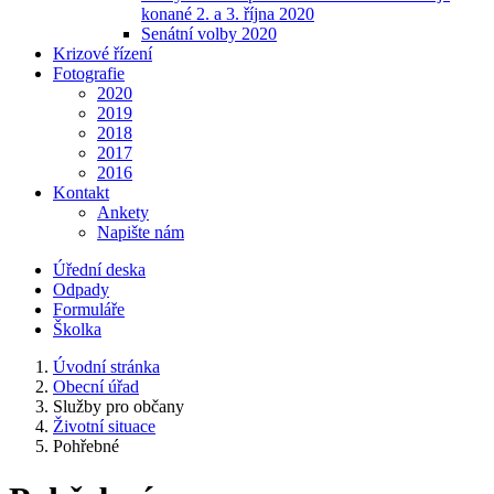
konané 2. a 3. října 2020
Senátní volby 2020
Krizové řízení
Fotografie
2020
2019
2018
2017
2016
Kontakt
Ankety
Napište nám
Úřední deska
Odpady
Formuláře
Školka
Úvodní stránka
Obecní úřad
Služby pro občany
Životní situace
Pohřebné