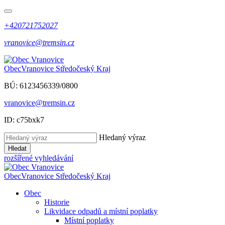
+420721752027
vranovice@tremsin.cz
Obec
Vranovice
Středočeský Kraj
BÚ: 6123456339/0800
vranovice@tremsin.cz
ID: c75bxk7
Hledaný výraz
Hledat
rozšířené vyhledávání
Obec
Vranovice
Středočeský Kraj
Obec
Historie
Likvidace odpadů a místní poplatky
Místní poplatky