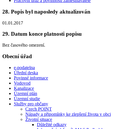
Pracovní úraz a povinnosti zaměstnavatele
28. Popis byl naposledy aktualizován
01.01.2017
29. Datum konce platnosti popisu
Bez časového omezení.
Obecní úřad
e-podatelna
Úřední deska
Povinné informace
Vodovod
Kanalizace
Územní plán
Územní studie
Služby pro občany
Czech POINT
Nápady a připomínky ke zlepšení života v obci
Životní situace
Důležité odkazy