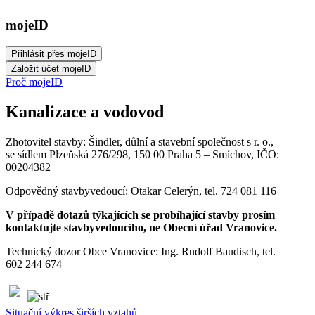
mojeID
Proč mojeID
Kanalizace a vodovod
Zhotovitel stavby: Šindler, důlní a stavební společnost s r. o.,
se sídlem Plzeňská 276/298, 150 00 Praha 5 – Smíchov, IČO:
00204382
Odpovědný stavbyvedoucí: Otakar Celerýn, tel. 724 081 116
V případě dotazů týkajících se probíhající stavby prosím
kontaktujte stavbyvedoucího, ne Obecní úřad Vranovice.
Technický dozor Obce Vranovice: Ing. Rudolf Baudisch, tel.
602 244 674
Situační výkres širších vztahů