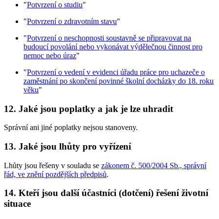
"
Potvrzení o studiu
"
"
Potvrzení o zdravotním stavu
"
"
Potvrzení o neschopnosti soustavně se připravovat na
budoucí povolání nebo vykonávat výdělečnou činnost pro
nemoc nebo úraz
"
"
Potvrzení o vedení v evidenci úřadu práce pro uchazeče o
zaměstnání po skončení povinné školní docházky do 18. roku
věku
"
12. Jaké jsou poplatky a jak je lze uhradit
Správní ani jiné poplatky nejsou stanoveny.
13. Jaké jsou lhůty pro vyřízení
Lhůty jsou řešeny v souladu se
zákonem č. 500/2004 Sb., správní
řád, ve znění pozdějších předpisů
.
14. Kteří jsou další účastníci (dotčení) řešení životní
situace