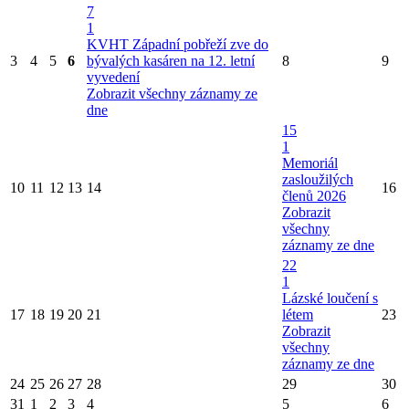
7
1
KVHT Západní pobřeží zve do
3
4
5
6
bývalých kasáren na 12. letní
8
9
vyvedení
Zobrazit všechny záznamy ze
dne
15
1
Memoriál
zasloužilých
10
11
12
13
14
16
členů 2026
Zobrazit
všechny
záznamy ze dne
22
1
Lázské loučení s
17
18
19
20
21
létem
23
Zobrazit
všechny
záznamy ze dne
24
25
26
27
28
29
30
31
1
2
3
4
5
6