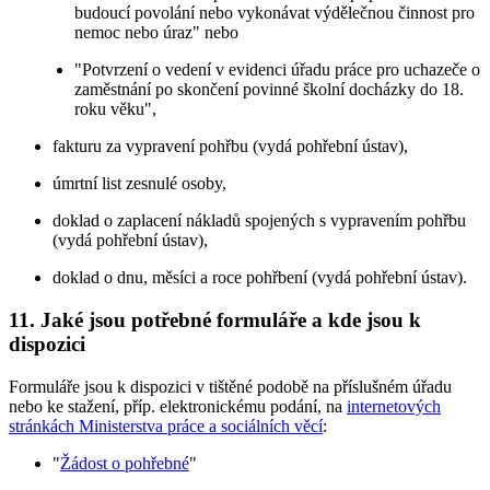
budoucí povolání nebo vykonávat výdělečnou činnost pro
nemoc nebo úraz" nebo
"Potvrzení o vedení v evidenci úřadu práce pro uchazeče o
zaměstnání po skončení povinné školní docházky do 18.
roku věku",
fakturu za vypravení pohřbu (vydá pohřební ústav),
úmrtní list zesnulé osoby,
doklad o zaplacení nákladů spojených s vypravením pohřbu
(vydá pohřební ústav),
doklad o dnu, měsíci a roce pohřbení (vydá pohřební ústav).
11. Jaké jsou potřebné formuláře a kde jsou k
dispozici
Formuláře jsou k dispozici v tištěné podobě na příslušném úřadu
nebo ke stažení, příp. elektronickému podání, na
internetových
stránkách Ministerstva práce a sociálních věcí
:
"
Žádost o pohřebné
"