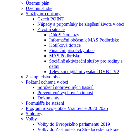
Územní plán
Územní studie
Služby pro občany
Czech POINT
Nápady a připomínky ke zlepšení života v obci
Životní situace
Důležité odkazy
Informační občasník MAS Podbrdsko
Kotlíková dotace
Finanční příspěvky obce
MAS Podbrdsko
Sociálně aktivizační služby pro rodiny s
dětmi
Televizní digitální vysílání DVB-TV2
Zastupitelstvo obce
Požární ochrana v obci
Sdružení dobrovolných hasičů
Preventivně výchovná činnost
Dokumenty
Formuláře ke stažení
Program rozvoje obce Vranovice 2020-2025
Smlouvy
Volby
Volby do Evropského parlamentu 2019
Volby do Zastupitelstva Středočeského kraje