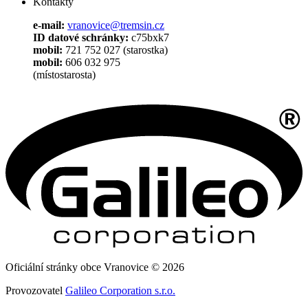
Kontakty
e-mail:
vranovice@tremsin.cz
ID datové schránky:
c75bxk7
mobil:
721 752 027 (starostka)
mobil:
606 032 975
(místostarosta)
Oficiální stránky obce Vranovice © 2026
Provozovatel
Galileo Corporation s.r.o.