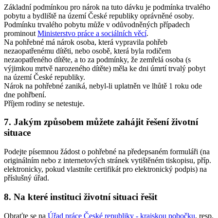
Základní podmínkou pro nárok na tuto dávku je podmínka trvalého
pobytu a bydliště na území České republiky oprávněné osoby.
Podmínku trvalého pobytu může v odůvodněných případech
prominout
Ministerstvo práce a sociálních věcí
.
Na pohřebné má nárok osoba, která vypravila pohřeb
nezaopatřenému dítěti, nebo osobě, která byla rodičem
nezaopatřeného dítěte, a to za podmínky, že zemřelá osoba (s
výjimkou mrtvě narozeného dítěte) měla ke dni úmrtí trvalý pobyt
na území České republiky.
Nárok na pohřebné zaniká, nebyl-li uplatněn ve lhůtě 1 roku ode
dne pohřbení.
Příjem rodiny se netestuje.
7. Jakým způsobem můžete zahájit řešení životní
situace
Podejte písemnou žádost o pohřebné na předepsaném formuláři (na
originálním nebo z internetových stránek vytištěném tiskopisu, příp.
elektronicky, pokud vlastníte certifikát pro elektronický podpis) na
příslušný úřad.
8. Na které instituci životní situaci řešit
Obraťte se na
Úřad práce České republiky - krajskou pobočku
, resp.