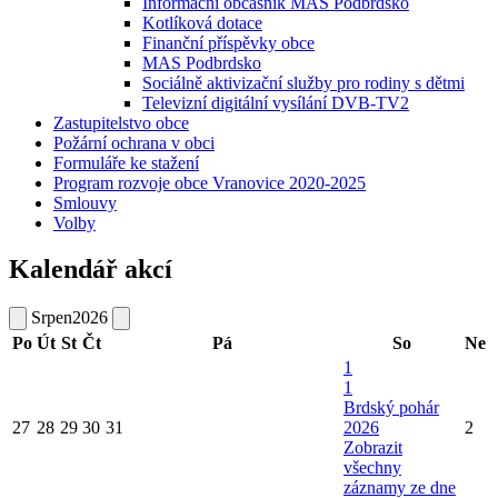
Informační občasník MAS Podbrdsko
Kotlíková dotace
Finanční příspěvky obce
MAS Podbrdsko
Sociálně aktivizační služby pro rodiny s dětmi
Televizní digitální vysílání DVB-TV2
Zastupitelstvo obce
Požární ochrana v obci
Formuláře ke stažení
Program rozvoje obce Vranovice 2020-2025
Smlouvy
Volby
Kalendář akcí
Srpen
2026
Po
Út
St
Čt
Pá
So
Ne
1
1
Brdský pohár
27
28
29
30
31
2026
2
Zobrazit
všechny
záznamy ze dne