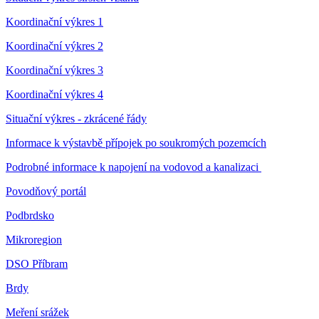
Koordinační výkres 1
Koordinační výkres 2
Koordinační výkres 3
Koordinační výkres 4
Situační výkres - zkrácené řády
Informace k výstavbě přípojek po soukromých pozemcích
Podrobné informace k napojení na vodovod a kanalizaci
Povodňový portál
Podbrdsko
Mikroregion
DSO Příbram
Brdy
Meření srážek