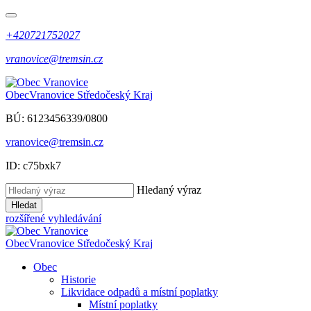
+420721752027
vranovice@tremsin.cz
Obec
Vranovice
Středočeský Kraj
BÚ: 6123456339/0800
vranovice@tremsin.cz
ID: c75bxk7
Hledaný výraz
Hledat
rozšířené vyhledávání
Obec
Vranovice
Středočeský Kraj
Obec
Historie
Likvidace odpadů a místní poplatky
Místní poplatky