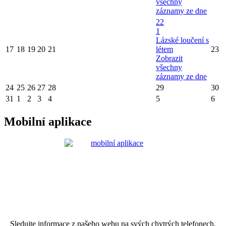
všechny
záznamy ze dne
22
1
Lázské loučení s
17
18
19
20
21
létem
23
Zobrazit
všechny
záznamy ze dne
24
25
26
27
28
29
30
31
1
2
3
4
5
6
Mobilní aplikace
Sledujte informace z našeho webu na svých chytrých telefonech.