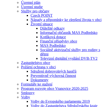
Územní plán
Územní studie
Služby pro občany
Czech POINT
Nápady a připomínky ke zlepšení života v obci
Životní situace
Důležité odkazy
Informační občasník MAS Podbrdsko
Kotlíková dotace
Finanční příspěvky obce
MAS Podbrdsko
Sociálně aktivizační služby pro rodiny s
dětmi
Televizní digitální vysílání DVB-TV2
Zastupitelstvo obce
Požární ochrana v obci
Sdružení dobrovolných hasičů
Preventivně výchovná činnost
Dokumenty
Formuláře ke stažení
Program rozvoje obce Vranovice 2020-2025
Smlouvy
Volby
Volby do Evropského parlamentu 2019
Volby do Zastupitelstva Středočeského kraje