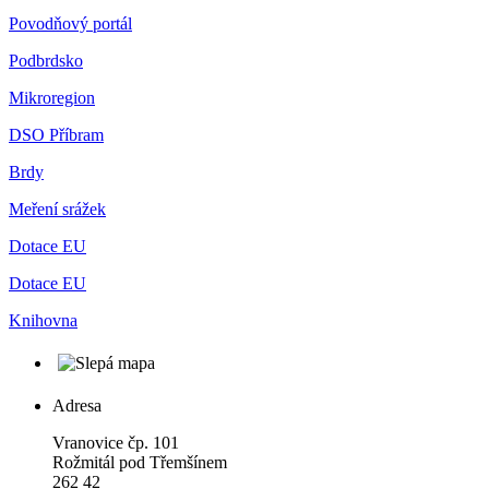
Povodňový portál
Podbrdsko
Mikroregion
DSO Příbram
Brdy
Meření srážek
Dotace EU
Dotace EU
Knihovna
Adresa
Vranovice čp. 101
Rožmitál pod Třemšínem
262 42