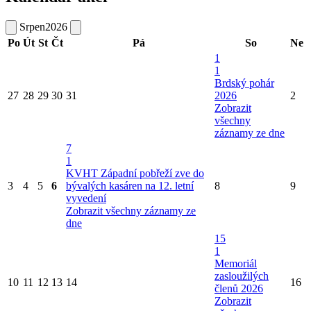
Srpen
2026
Po
Út
St
Čt
Pá
So
Ne
1
1
Brdský pohár
27
28
29
30
31
2026
2
Zobrazit
všechny
záznamy ze dne
7
1
KVHT Západní pobřeží zve do
3
4
5
6
bývalých kasáren na 12. letní
8
9
vyvedení
Zobrazit všechny záznamy ze
dne
15
1
Memoriál
zasloužilých
10
11
12
13
14
16
členů 2026
Zobrazit