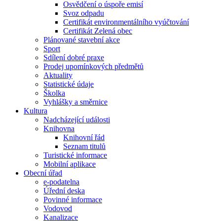
Osvědčení o úspoře emisí
Svoz odpadu
Certifikát environmentálního vyúčtování
Certifikát Zelená obec
Plánované stavební akce
Sport
Sdílení dobré praxe
Prodej upomínkových předmětů
Aktuality
Statistické údaje
Školka
Vyhlášky a směrnice
Kultura
Nadcházející události
Knihovna
Knihovní řád
Seznam titulů
Turistické informace
Mobilní aplikace
Obecní úřad
e-podatelna
Úřední deska
Povinné informace
Vodovod
Kanalizace