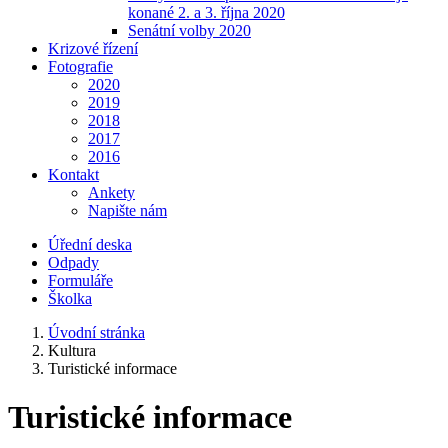
konané 2. a 3. října 2020
Senátní volby 2020
Krizové řízení
Fotografie
2020
2019
2018
2017
2016
Kontakt
Ankety
Napište nám
Úřední deska
Odpady
Formuláře
Školka
Úvodní stránka
Kultura
Turistické informace
Turistické informace