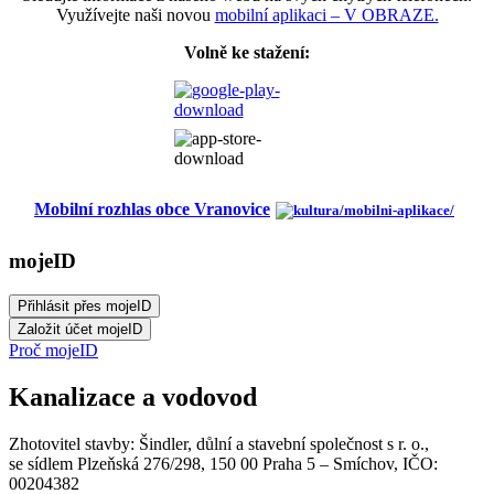
Využívejte naši novou
mobilní aplikaci – V OBRAZE.
Volně ke stažení:
Mobilní rozhlas obce Vranovice
mojeID
Proč mojeID
Kanalizace a vodovod
Zhotovitel stavby: Šindler, důlní a stavební společnost s r. o.,
se sídlem Plzeňská 276/298, 150 00 Praha 5 – Smíchov, IČO:
00204382