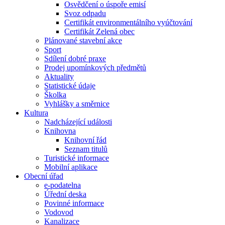
Osvědčení o úspoře emisí
Svoz odpadu
Certifikát environmentálního vyúčtování
Certifikát Zelená obec
Plánované stavební akce
Sport
Sdílení dobré praxe
Prodej upomínkových předmětů
Aktuality
Statistické údaje
Školka
Vyhlášky a směrnice
Kultura
Nadcházející události
Knihovna
Knihovní řád
Seznam titulů
Turistické informace
Mobilní aplikace
Obecní úřad
e-podatelna
Úřední deska
Povinné informace
Vodovod
Kanalizace