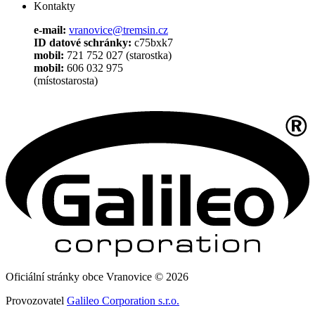
Kontakty
e-mail:
vranovice@tremsin.cz
ID datové schránky:
c75bxk7
mobil:
721 752 027 (starostka)
mobil:
606 032 975
(místostarosta)
Oficiální stránky obce Vranovice © 2026
Provozovatel
Galileo Corporation s.r.o.