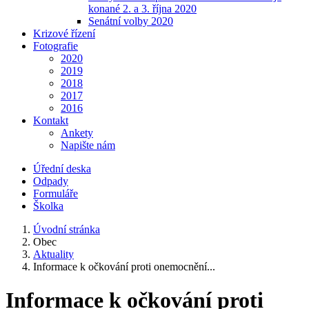
konané 2. a 3. října 2020
Senátní volby 2020
Krizové řízení
Fotografie
2020
2019
2018
2017
2016
Kontakt
Ankety
Napište nám
Úřední deska
Odpady
Formuláře
Školka
Úvodní stránka
Obec
Aktuality
Informace k očkování proti onemocnění...
Informace k očkování proti