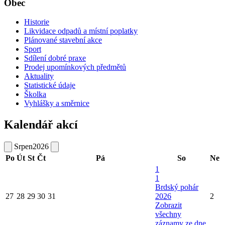
Obec
Historie
Likvidace odpadů a místní poplatky
Plánované stavební akce
Sport
Sdílení dobré praxe
Prodej upomínkových předmětů
Aktuality
Statistické údaje
Školka
Vyhlášky a směrnice
Kalendář akcí
Srpen
2026
Po
Út
St
Čt
Pá
So
Ne
1
1
Brdský pohár
27
28
29
30
31
2026
2
Zobrazit
všechny
záznamy ze dne