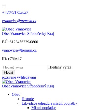
+420721752027
vranovice@tremsin.cz
Obec
Vranovice
Středočeský Kraj
BÚ: 6123456339/0800
vranovice@tremsin.cz
ID: c75bxk7
Hledaný výraz
Hledat
rozšířené vyhledávání
Obec
Vranovice
Středočeský Kraj
Obec
Historie
Likvidace odpadů a místní poplatky
Místní poplatky