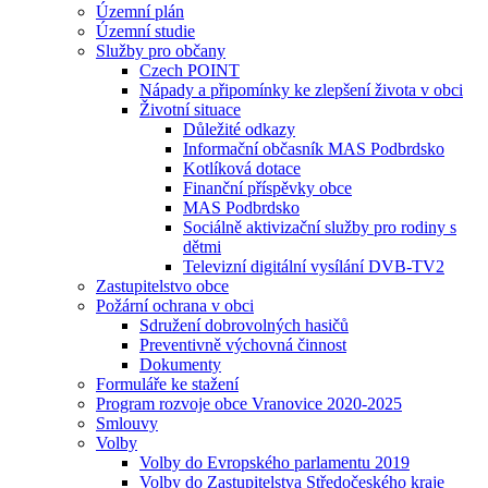
Územní plán
Územní studie
Služby pro občany
Czech POINT
Nápady a připomínky ke zlepšení života v obci
Životní situace
Důležité odkazy
Informační občasník MAS Podbrdsko
Kotlíková dotace
Finanční příspěvky obce
MAS Podbrdsko
Sociálně aktivizační služby pro rodiny s
dětmi
Televizní digitální vysílání DVB-TV2
Zastupitelstvo obce
Požární ochrana v obci
Sdružení dobrovolných hasičů
Preventivně výchovná činnost
Dokumenty
Formuláře ke stažení
Program rozvoje obce Vranovice 2020-2025
Smlouvy
Volby
Volby do Evropského parlamentu 2019
Volby do Zastupitelstva Středočeského kraje