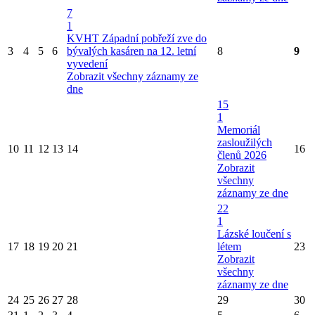
7
1
KVHT Západní pobřeží zve do
3
4
5
6
bývalých kasáren na 12. letní
8
9
vyvedení
Zobrazit všechny záznamy ze
dne
15
1
Memoriál
zasloužilých
10
11
12
13
14
16
členů 2026
Zobrazit
všechny
záznamy ze dne
22
1
Lázské loučení s
17
18
19
20
21
létem
23
Zobrazit
všechny
záznamy ze dne
24
25
26
27
28
29
30