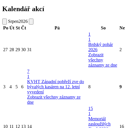
Kalendář akcí
Srpen
2026
Po
Út
St
Čt
Pá
So
Ne
1
1
Brdský pohár
27
28
29
30
31
2026
2
Zobrazit
všechny
záznamy ze dne
7
1
KVHT Západní pobřeží zve do
3
4
5
6
bývalých kasáren na 12. letní
8
9
vyvedení
Zobrazit všechny záznamy ze
dne
15
1
Memoriál
zasloužilých
10
11
12
13
14
16