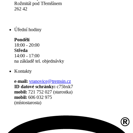
Rožmitál pod Třemšínem
262 42
Úřední hodiny
Pondělí
18:00 - 20:00
Středa
14:00 - 17:00
na základě tel. objednávky
Kontakty
e-mail:
vranovice@tremsin.cz
ID datové schránky:
c75bxk7
mobil:
721 752 027 (starostka)
mobil:
606 032 975
(místostarosta)