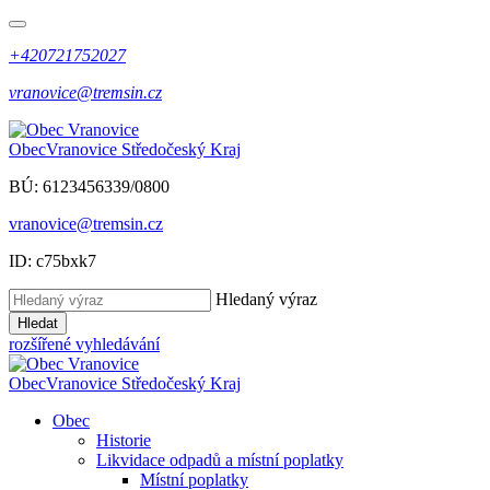
+420721752027
vranovice@tremsin.cz
Obec
Vranovice
Středočeský Kraj
BÚ: 6123456339/0800
vranovice@tremsin.cz
ID: c75bxk7
Hledaný výraz
Hledat
rozšířené vyhledávání
Obec
Vranovice
Středočeský Kraj
Obec
Historie
Likvidace odpadů a místní poplatky
Místní poplatky