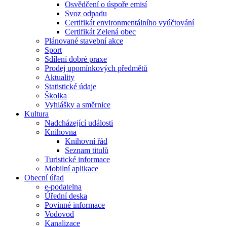
Osvědčení o úspoře emisí
Svoz odpadu
Certifikát environmentálního vyúčtování
Certifikát Zelená obec
Plánované stavební akce
Sport
Sdílení dobré praxe
Prodej upomínkových předmětů
Aktuality
Statistické údaje
Školka
Vyhlášky a směrnice
Kultura
Nadcházející události
Knihovna
Knihovní řád
Seznam titulů
Turistické informace
Mobilní aplikace
Obecní úřad
e-podatelna
Úřední deska
Povinné informace
Vodovod
Kanalizace