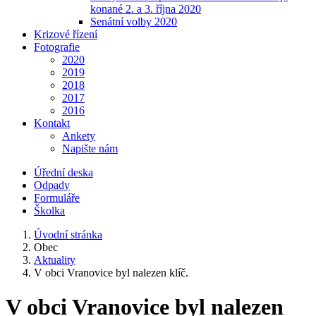
konané 2. a 3. října 2020
Senátní volby 2020
Krizové řízení
Fotografie
2020
2019
2018
2017
2016
Kontakt
Ankety
Napište nám
Úřední deska
Odpady
Formuláře
Školka
Úvodní stránka
Obec
Aktuality
V obci Vranovice byl nalezen klíč.
V obci Vranovice byl nalezen