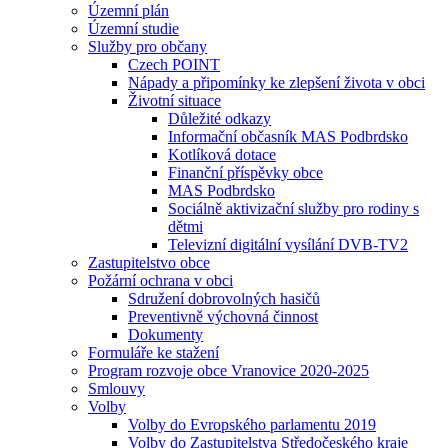
Územní plán
Územní studie
Služby pro občany
Czech POINT
Nápady a připomínky ke zlepšení života v obci
Životní situace
Důležité odkazy
Informační občasník MAS Podbrdsko
Kotlíková dotace
Finanční příspěvky obce
MAS Podbrdsko
Sociálně aktivizační služby pro rodiny s
dětmi
Televizní digitální vysílání DVB-TV2
Zastupitelstvo obce
Požární ochrana v obci
Sdružení dobrovolných hasičů
Preventivně výchovná činnost
Dokumenty
Formuláře ke stažení
Program rozvoje obce Vranovice 2020-2025
Smlouvy
Volby
Volby do Evropského parlamentu 2019
Volby do Zastupitelstva Středočeského kraje