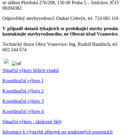
se sídlem Plzeňská 276/298, 150 00 Praha 5 – Smíchov, IČO:
00204382
Odpovědný stavbyvedoucí: Otakar Celerýn, tel. 724 081 116
V případě dotazů týkajících se probíhající stavby prosím
kontaktujte stavbyvedoucího, ne Obecní úřad Vranovice.
Technický dozor Obce Vranovice: Ing. Rudolf Baudisch, tel.
602 244 674
Situační výkres širších vztahů
Koordinační výkres 1
Koordinační výkres 2
Koordinační výkres 3
Koordinační výkres 4
Situační výkres - zkrácené řády
Informace k výstavbě přípojek po soukromých pozemcích