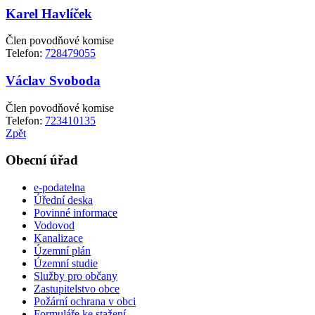
Karel Havlíček
Člen povodňové komise
Telefon:
728479055
Václav Svoboda
Člen povodňové komise
Telefon:
723410135
Zpět
Obecní úřad
e-podatelna
Úřední deska
Povinné informace
Vodovod
Kanalizace
Územní plán
Územní studie
Služby pro občany
Zastupitelstvo obce
Požární ochrana v obci
Formuláře ke stažení