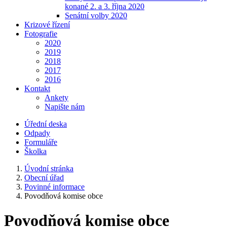
konané 2. a 3. října 2020
Senátní volby 2020
Krizové řízení
Fotografie
2020
2019
2018
2017
2016
Kontakt
Ankety
Napište nám
Úřední deska
Odpady
Formuláře
Školka
Úvodní stránka
Obecní úřad
Povinné informace
Povodňová komise obce
Povodňová komise obce