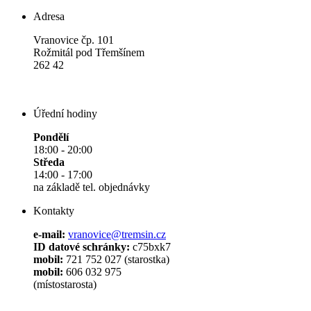
Adresa
Vranovice čp. 101
Rožmitál pod Třemšínem
262 42
Úřední hodiny
Pondělí
18:00 - 20:00
Středa
14:00 - 17:00
na základě tel. objednávky
Kontakty
e-mail:
vranovice@tremsin.cz
ID datové schránky:
c75bxk7
mobil:
721 752 027 (starostka)
mobil:
606 032 975
(místostarosta)