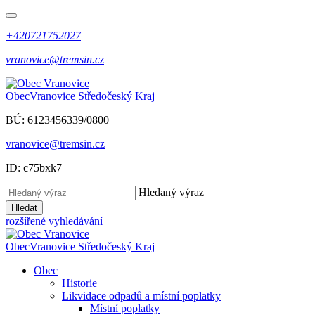
+420721752027
vranovice@tremsin.cz
Obec
Vranovice
Středočeský Kraj
BÚ: 6123456339/0800
vranovice@tremsin.cz
ID: c75bxk7
Hledaný výraz
Hledat
rozšířené vyhledávání
Obec
Vranovice
Středočeský Kraj
Obec
Historie
Likvidace odpadů a místní poplatky
Místní poplatky