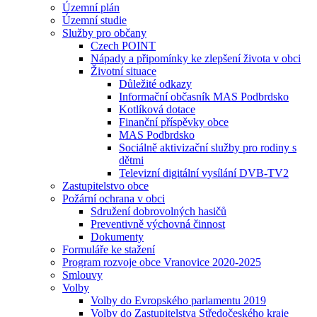
Územní plán
Územní studie
Služby pro občany
Czech POINT
Nápady a připomínky ke zlepšení života v obci
Životní situace
Důležité odkazy
Informační občasník MAS Podbrdsko
Kotlíková dotace
Finanční příspěvky obce
MAS Podbrdsko
Sociálně aktivizační služby pro rodiny s
dětmi
Televizní digitální vysílání DVB-TV2
Zastupitelstvo obce
Požární ochrana v obci
Sdružení dobrovolných hasičů
Preventivně výchovná činnost
Dokumenty
Formuláře ke stažení
Program rozvoje obce Vranovice 2020-2025
Smlouvy
Volby
Volby do Evropského parlamentu 2019
Volby do Zastupitelstva Středočeského kraje