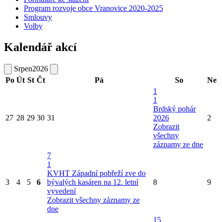
Program rozvoje obce Vranovice 2020-2025
Smlouvy
Volby
Kalendář akcí
Srpen
2026
Po
Út
St
Čt
Pá
So
Ne
1
1
Brdský pohár
27
28
29
30
31
2026
2
Zobrazit
všechny
záznamy ze dne
7
1
KVHT Západní pobřeží zve do
3
4
5
6
bývalých kasáren na 12. letní
8
9
vyvedení
Zobrazit všechny záznamy ze
dne
15