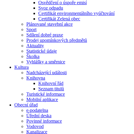
Osvědčení o úspoře emisí
Svoz odpadu
Certifikát environmentálního vyúčtování
Certifikát Zelená obec
Plánované stavební akce
Sport
Sdílení dobré praxe
Prodej upomínkových předmětů
Aktuality
Statistické údaje
Školka
Vyhlášky a směrnice
Kultura
Nadcházející události
Knihovna
Knihovní řád
Seznam titulů
Turistické informace
Mobilní aplikace
Obecní úřad
e-podatelna
Úřední deska
Povinné informace
Vodovod
Kanalizace