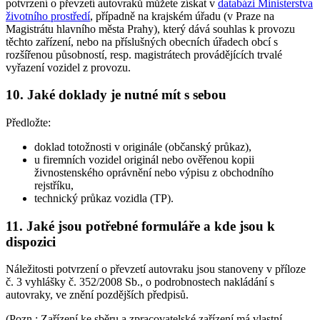
potvrzení o převzetí autovraků můžete získat v
databázi Ministerstva
životního prostředí
, případně na krajském úřadu (v Praze na
Magistrátu hlavního města Prahy), který dává souhlas k provozu
těchto zařízení, nebo na příslušných obecních úřadech obcí s
rozšířenou působností, resp. magistrátech provádějících trvalé
vyřazení vozidel z provozu.
10. Jaké doklady je nutné mít s sebou
Předložte:
doklad totožnosti v originále (občanský průkaz),
u firemních vozidel originál nebo ověřenou kopii
živnostenského oprávnění nebo výpisu z obchodního
rejstříku,
technický průkaz vozidla (TP).
11. Jaké jsou potřebné formuláře a kde jsou k
dispozici
Náležitosti potvrzení o převzetí autovraku jsou stanoveny v příloze
č. 3 vyhlášky č. 352/2008 Sb., o podrobnostech nakládání s
autovraky, ve znění pozdějších předpisů.
(Pozn.: Zařízení ke sběru a zpracovatelské zařízení má vlastní