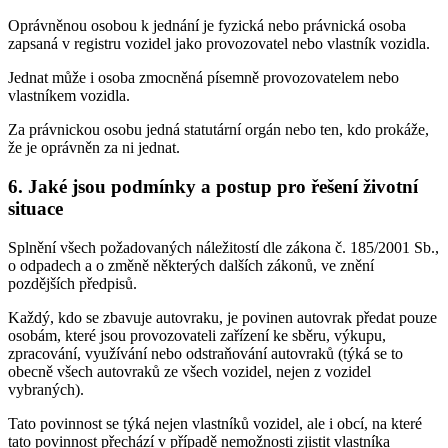
Oprávněnou osobou k jednání je fyzická nebo právnická osoba
zapsaná v registru vozidel jako provozovatel nebo vlastník vozidla.
Jednat může i osoba zmocněná písemně provozovatelem nebo
vlastníkem vozidla.
Za právnickou osobu jedná statutární orgán nebo ten, kdo prokáže,
že je oprávněn za ni jednat.
6. Jaké jsou podmínky a postup pro řešení životní
situace
Splnění všech požadovaných náležitostí dle zákona č. 185/2001 Sb.,
o odpadech a o změně některých dalších zákonů, ve znění
pozdějších předpisů.
Každý, kdo se zbavuje autovraku, je povinen autovrak předat pouze
osobám, které jsou provozovateli zařízení ke sběru, výkupu,
zpracování, využívání nebo odstraňování autovraků (týká se to
obecně všech autovraků ze všech vozidel, nejen z vozidel
vybraných).
Tato povinnost se týká nejen vlastníků vozidel, ale i obcí, na které
tato povinnost přechází v případě nemožnosti zjistit vlastníka