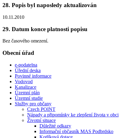
28. Popis byl naposledy aktualizován
10.11.2010
29. Datum konce platnosti popisu
Bez časového omezení.
Obecní úřad
e-podatelna
Úřední deska
Povinné informace
Vodovod
Kanalizace
Územní plán
Územní studie
Služby pro občany
Czech POINT
Nápady a připomínky ke zlepšení života v obci
Životní situace
Důležité odkazy
Informační občasník MAS Podbrdsko
Kotlíková dotace