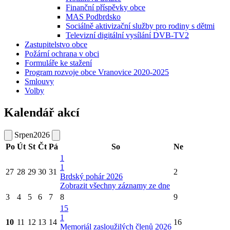
Finanční příspěvky obce
MAS Podbrdsko
Sociálně aktivizační služby pro rodiny s dětmi
Televizní digitální vysílání DVB-TV2
Zastupitelstvo obce
Požární ochrana v obci
Formuláře ke stažení
Program rozvoje obce Vranovice 2020-2025
Smlouvy
Volby
Kalendář akcí
Srpen
2026
Po
Út
St
Čt
Pá
So
Ne
1
1
27
28
29
30
31
2
Brdský pohár 2026
Zobrazit všechny záznamy ze dne
3
4
5
6
7
8
9
15
1
10
11
12
13
14
16
Memoriál zasloužilých členů 2026