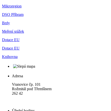
Mikroregion
DSO Příbram
Brdy
Meření srážek
Dotace EU
Dotace EU
Knihovna
Adresa
Vranovice čp. 101
Rožmitál pod Třemšínem
262 42
Úřední hodiny