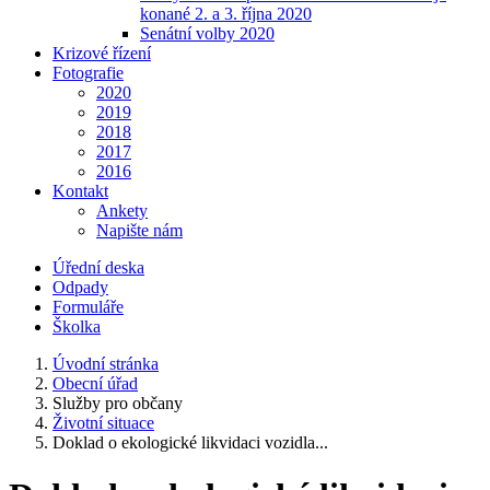
konané 2. a 3. října 2020
Senátní volby 2020
Krizové řízení
Fotografie
2020
2019
2018
2017
2016
Kontakt
Ankety
Napište nám
Úřední deska
Odpady
Formuláře
Školka
Úvodní stránka
Obecní úřad
Služby pro občany
Životní situace
Doklad o ekologické likvidaci vozidla...