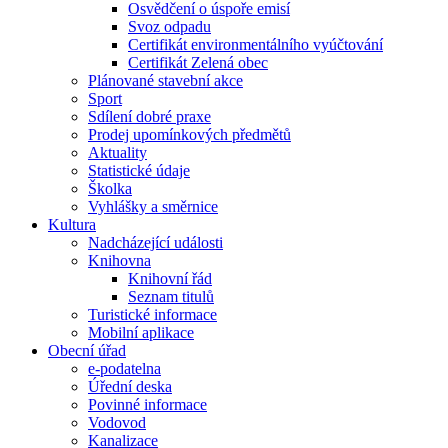
Osvědčení o úspoře emisí
Svoz odpadu
Certifikát environmentálního vyúčtování
Certifikát Zelená obec
Plánované stavební akce
Sport
Sdílení dobré praxe
Prodej upomínkových předmětů
Aktuality
Statistické údaje
Školka
Vyhlášky a směrnice
Kultura
Nadcházející události
Knihovna
Knihovní řád
Seznam titulů
Turistické informace
Mobilní aplikace
Obecní úřad
e-podatelna
Úřední deska
Povinné informace
Vodovod
Kanalizace