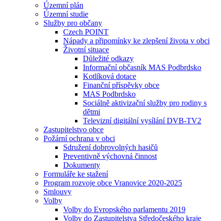
Územní plán
Územní studie
Služby pro občany
Czech POINT
Nápady a připomínky ke zlepšení života v obci
Životní situace
Důležité odkazy
Informační občasník MAS Podbrdsko
Kotlíková dotace
Finanční příspěvky obce
MAS Podbrdsko
Sociálně aktivizační služby pro rodiny s
dětmi
Televizní digitální vysílání DVB-TV2
Zastupitelstvo obce
Požární ochrana v obci
Sdružení dobrovolných hasičů
Preventivně výchovná činnost
Dokumenty
Formuláře ke stažení
Program rozvoje obce Vranovice 2020-2025
Smlouvy
Volby
Volby do Evropského parlamentu 2019
Volby do Zastupitelstva Středočeského kraje