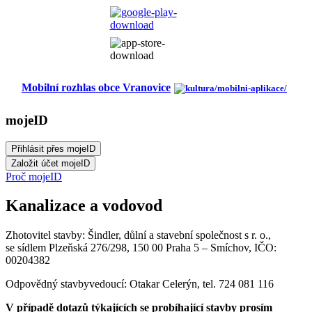
Mobilní rozhlas obce Vranovice
mojeID
Proč mojeID
Kanalizace a vodovod
Zhotovitel stavby: Šindler, důlní a stavební společnost s r. o.,
se sídlem Plzeňská 276/298, 150 00 Praha 5 – Smíchov, IČO:
00204382
Odpovědný stavbyvedoucí: Otakar Celerýn, tel. 724 081 116
V případě dotazů týkajících se probíhající stavby prosím