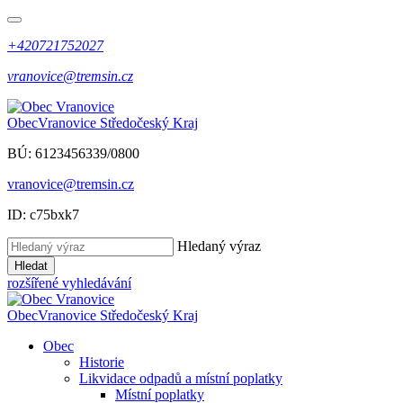
+420721752027
vranovice@tremsin.cz
Obec
Vranovice
Středočeský Kraj
BÚ: 6123456339/0800
vranovice@tremsin.cz
ID: c75bxk7
Hledaný výraz
Hledat
rozšířené vyhledávání
Obec
Vranovice
Středočeský Kraj
Obec
Historie
Likvidace odpadů a místní poplatky
Místní poplatky