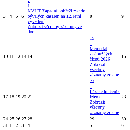
7
1
KVHT Západní pobřeží zve do
3
4
5
6
bývalých kasáren na 12. letní
8
9
vyvedení
Zobrazit všechny záznamy ze
dne
15
1
Memoriál
zasloužilých
10
11
12
13
14
16
členů 2026
Zobrazit
všechny
záznamy ze dne
22
1
Lázské loučení s
17
18
19
20
21
létem
23
Zobrazit
všechny
záznamy ze dne
24
25
26
27
28
29
30
31
1
2
3
4
5
6