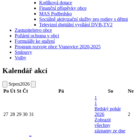
Kotlíková dotace
Finanční příspěvky obce
MAS Podbrdsko
Sociálně aktivizační služby pro rodiny s dětmi
Televizní digitální vysílání DVB-TV2
Zastupitelstvo obce
Požární ochrana v obci
Formuláře ke stažení
Program rozvoje obce Vranovice 2020-2025
Smlouvy
Volby
Kalendář akcí
Srpen
2026
Po
Út
St
Čt
Pá
So
Ne
1
1
Brdský pohár
27
28
29
30
31
2026
2
Zobrazit
všechny
záznamy ze dne