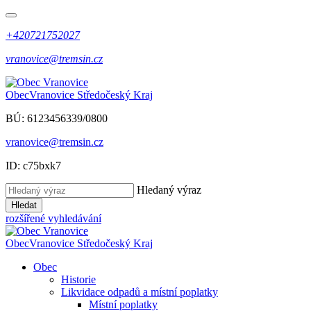
+420721752027
vranovice@tremsin.cz
Obec
Vranovice
Středočeský Kraj
BÚ: 6123456339/0800
vranovice@tremsin.cz
ID: c75bxk7
Hledaný výraz
Hledat
rozšířené vyhledávání
Obec
Vranovice
Středočeský Kraj
Obec
Historie
Likvidace odpadů a místní poplatky
Místní poplatky