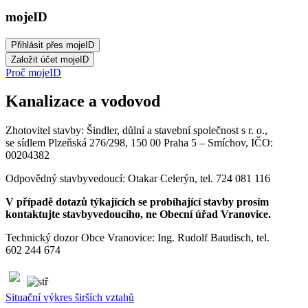
mojeID
Proč mojeID
Kanalizace a vodovod
Zhotovitel stavby: Šindler, důlní a stavební společnost s r. o.,
se sídlem Plzeňská 276/298, 150 00 Praha 5 – Smíchov, IČO:
00204382
Odpovědný stavbyvedoucí: Otakar Celerýn, tel. 724 081 116
V případě dotazů týkajících se probíhající stavby prosím
kontaktujte stavbyvedoucího, ne Obecní úřad Vranovice.
Technický dozor Obce Vranovice: Ing. Rudolf Baudisch, tel.
602 244 674
Situační výkres širších vztahů