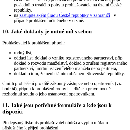
posledního trvalého pobytu prohlašovatele na území České
republiky,
na
zastupitelském úřadu České republiky v zahraničí
- v
případě prohlášení učiněného v cizině.
10. Jaké doklady je nutné mít s sebou
Prohlašovatel k prohlášení připojí:
rodný list,
oddací list, doklad o vzniku registrovaného partnerství, příp.
doklad o rozvodu manželství, doklad o zrušení registrovaného
partnerství, úmrtní list zemřelého manžela nebo partnera,
doklad o tom, že není státním občanem Slovenské republiky.
Činí-li prohlášení pro dítě zákonný zástupce nebo opatrovník (viz
bod 04), připojí k prohlášení rodný list dítěte a pravomocné
rozhodnutí soudu o jeho ustanovení opatrovníkem.
11. Jaké jsou potřebné formuláře a kde jsou k
dispozici
Předepsaný tiskopis prohlašovatel obdrží a vyplní u úřadu
příslušného k přijetí prohlášení.