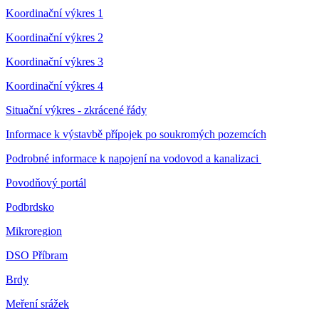
Koordinační výkres 1
Koordinační výkres 2
Koordinační výkres 3
Koordinační výkres 4
Situační výkres - zkrácené řády
Informace k výstavbě přípojek po soukromých pozemcích
Podrobné informace k napojení na vodovod a kanalizaci
Povodňový portál
Podbrdsko
Mikroregion
DSO Příbram
Brdy
Meření srážek