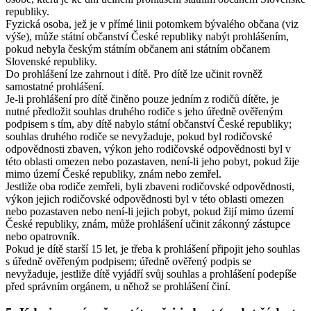
republiky.
Fyzická osoba, jež je v přímé linii potomkem bývalého občana (viz
výše), může státní občanství České republiky nabýt prohlášením,
pokud nebyla českým státním občanem ani státním občanem
Slovenské republiky.
Do prohlášení lze zahrnout i dítě. Pro dítě lze učinit rovněž
samostatné prohlášení.
Je-li prohlášení pro dítě činěno pouze jedním z rodičů dítěte, je
nutné předložit souhlas druhého rodiče s jeho úředně ověřeným
podpisem s tím, aby dítě nabylo státní občanství České republiky;
souhlas druhého rodiče se nevyžaduje, pokud byl rodičovské
odpovědnosti zbaven, výkon jeho rodičovské odpovědnosti byl v
této oblasti omezen nebo pozastaven, není-li jeho pobyt, pokud žije
mimo území České republiky, znám nebo zemřel.
Jestliže oba rodiče zemřeli, byli zbaveni rodičovské odpovědnosti,
výkon jejich rodičovské odpovědnosti byl v této oblasti omezen
nebo pozastaven nebo není-li jejich pobyt, pokud žijí mimo území
České republiky, znám, může prohlášení učinit zákonný zástupce
nebo opatrovník.
Pokud je dítě starší 15 let, je třeba k prohlášení připojit jeho souhlas
s úředně ověřeným podpisem; úředně ověřený podpis se
nevyžaduje, jestliže dítě vyjádří svůj souhlas a prohlášení podepíše
před správním orgánem, u něhož se prohlášení činí.