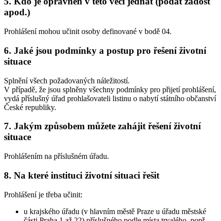
5. Kdo je oprávněn v této věci jednat (podat žádost
apod.)
Prohlášení mohou učinit osoby definované v bodě 04.
6. Jaké jsou podmínky a postup pro řešení životní
situace
Splnění všech požadovaných náležitostí.
V případě, že jsou splněny všechny podmínky pro přijetí prohlášení,
vydá příslušný úřad prohlašovateli listinu o nabytí státního občanství
České republiky.
7. Jakým způsobem můžete zahájit řešení životní
situace
Prohlášením na příslušném úřadu.
8. Na které instituci životní situaci řešit
Prohlášení je třeba učinit:
u krajského úřadu (v hlavním městě Praze u úřadu městské
části Praha 1 až 22) příslušného podle místa trvalého, popř.