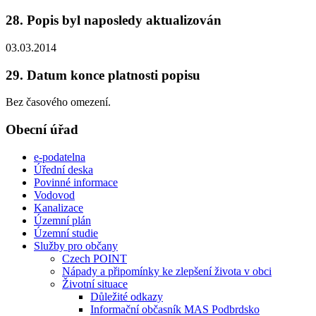
28. Popis byl naposledy aktualizován
03.03.2014
29. Datum konce platnosti popisu
Bez časového omezení.
Obecní úřad
e-podatelna
Úřední deska
Povinné informace
Vodovod
Kanalizace
Územní plán
Územní studie
Služby pro občany
Czech POINT
Nápady a připomínky ke zlepšení života v obci
Životní situace
Důležité odkazy
Informační občasník MAS Podbrdsko