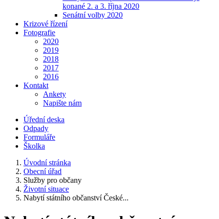
konané 2. a 3. října 2020
Senátní volby 2020
Krizové řízení
Fotografie
2020
2019
2018
2017
2016
Kontakt
Ankety
Napište nám
Úřední deska
Odpady
Formuláře
Školka
Úvodní stránka
Obecní úřad
Služby pro občany
Životní situace
Nabytí státního občanství České...