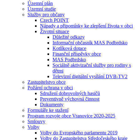
Územní plán
Územní studie
Služby pro občany
Czech POINT
Nápady a připomínky ke zlepšení života v obci
Životní situace
Důležité odkazy
Informační občasník MAS Podbrdsko
Kotlíková dotace
Finanční příspěvky obce
MAS Podbrdsko
Sociálně aktivizační služby pro rodiny s
dětmi
Televizní digitální vysílání DVB-TV2
Zastupitelstvo obce
Požární ochrana v obci
Sdružení dobrovolných hasičů
Preventivně výchovná činnost
Dokumenty
Formuláře ke stažení
Program rozvoje obce Vranovice 2020-2025
Smlouvy
Volby
Volby do Evropského parlamentu 2019
Volby do Zastupitelstva Středočeského kraje