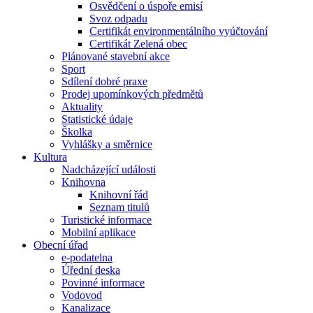
Osvědčení o úspoře emisí
Svoz odpadu
Certifikát environmentálního vyúčtování
Certifikát Zelená obec
Plánované stavební akce
Sport
Sdílení dobré praxe
Prodej upomínkových předmětů
Aktuality
Statistické údaje
Školka
Vyhlášky a směrnice
Kultura
Nadcházející události
Knihovna
Knihovní řád
Seznam titulů
Turistické informace
Mobilní aplikace
Obecní úřad
e-podatelna
Úřední deska
Povinné informace
Vodovod
Kanalizace