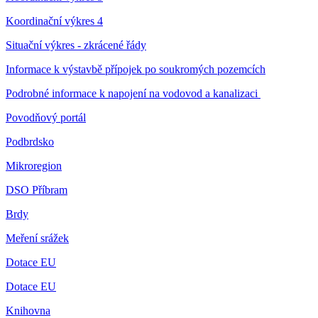
Koordinační výkres 4
Situační výkres - zkrácené řády
Informace k výstavbě přípojek po soukromých pozemcích
Podrobné informace k napojení na vodovod a kanalizaci
Povodňový portál
Podbrdsko
Mikroregion
DSO Příbram
Brdy
Meření srážek
Dotace EU
Dotace EU
Knihovna