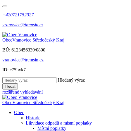
+420721752027
vranovice@tremsin.cz
Obec
Vranovice
Středočeský Kraj
BÚ: 6123456339/0800
vranovice@tremsin.cz
ID: c75bxk7
Hledaný výraz
Hledat
rozšířené vyhledávání
Obec
Vranovice
Středočeský Kraj
Obec
Historie
Likvidace odpadů a místní poplatky
Místní poplatky