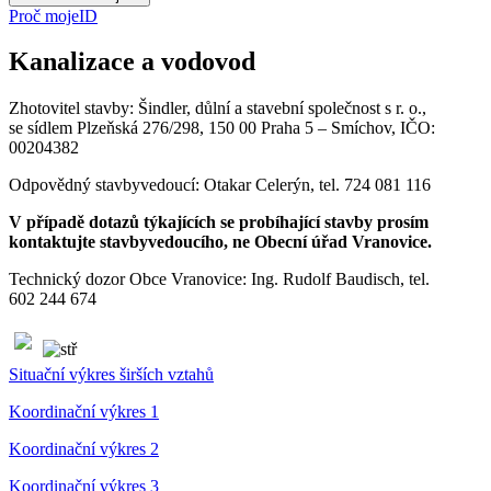
Proč mojeID
Kanalizace a vodovod
Zhotovitel stavby: Šindler, důlní a stavební společnost s r. o.,
se sídlem Plzeňská 276/298, 150 00 Praha 5 – Smíchov, IČO:
00204382
Odpovědný stavbyvedoucí: Otakar Celerýn, tel. 724 081 116
V případě dotazů týkajících se probíhající stavby prosím
kontaktujte stavbyvedoucího, ne Obecní úřad Vranovice.
Technický dozor Obce Vranovice: Ing. Rudolf Baudisch, tel.
602 244 674
Situační výkres širších vztahů
Koordinační výkres 1
Koordinační výkres 2
Koordinační výkres 3