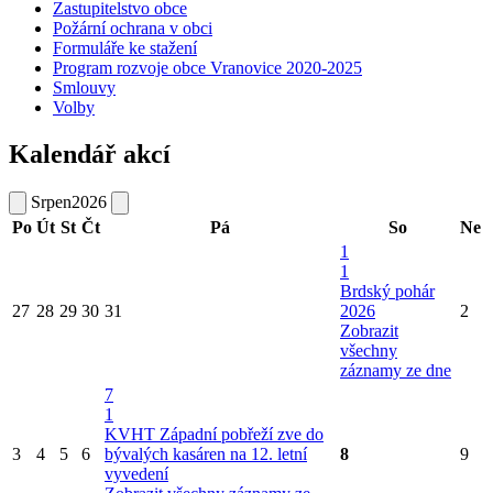
Zastupitelstvo obce
Požární ochrana v obci
Formuláře ke stažení
Program rozvoje obce Vranovice 2020-2025
Smlouvy
Volby
Kalendář akcí
Srpen
2026
Po
Út
St
Čt
Pá
So
Ne
1
1
Brdský pohár
27
28
29
30
31
2026
2
Zobrazit
všechny
záznamy ze dne
7
1
KVHT Západní pobřeží zve do
3
4
5
6
bývalých kasáren na 12. letní
8
9
vyvedení