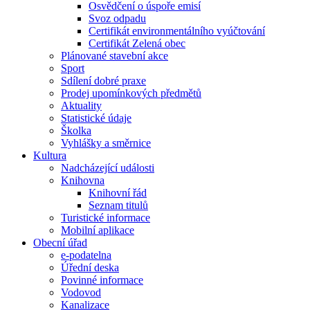
Osvědčení o úspoře emisí
Svoz odpadu
Certifikát environmentálního vyúčtování
Certifikát Zelená obec
Plánované stavební akce
Sport
Sdílení dobré praxe
Prodej upomínkových předmětů
Aktuality
Statistické údaje
Školka
Vyhlášky a směrnice
Kultura
Nadcházející události
Knihovna
Knihovní řád
Seznam titulů
Turistické informace
Mobilní aplikace
Obecní úřad
e-podatelna
Úřední deska
Povinné informace
Vodovod
Kanalizace