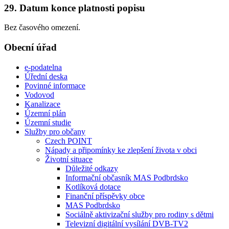
29. Datum konce platnosti popisu
Bez časového omezení.
Obecní úřad
e-podatelna
Úřední deska
Povinné informace
Vodovod
Kanalizace
Územní plán
Územní studie
Služby pro občany
Czech POINT
Nápady a připomínky ke zlepšení života v obci
Životní situace
Důležité odkazy
Informační občasník MAS Podbrdsko
Kotlíková dotace
Finanční příspěvky obce
MAS Podbrdsko
Sociálně aktivizační služby pro rodiny s dětmi
Televizní digitální vysílání DVB-TV2