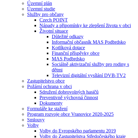
Územní plán
Územní studie
Služby pro občany
Czech POINT
Nápady a připomínky ke zlepšení života v obci
Životní situace
Důležité odkazy
Informační občasník MAS Podbrdsko
Kotlíková dotace
Finanční příspěvky obce
MAS Podbrdsko
Sociálně aktivizační služby pro rodiny s
dětmi
Televizní digitální vysílání DVB-TV2
Zastupitelstvo obce
Požární ochrana v obci
Sdružení dobrovolných hasičů
Preventivně výchovná činnost
Dokumenty
Formuláře ke stažení
Program rozvoje obce Vranovice 2020-2025
Smlouvy
Volby
Volby do Evropského parlamentu 2019
Volby do Zastupitelstva Středočeského kraje