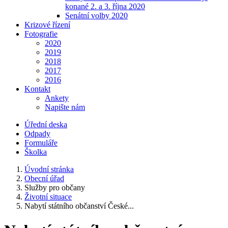
konané 2. a 3. října 2020
Senátní volby 2020
Krizové řízení
Fotografie
2020
2019
2018
2017
2016
Kontakt
Ankety
Napište nám
Úřední deska
Odpady
Formuláře
Školka
Úvodní stránka
Obecní úřad
Služby pro občany
Životní situace
Nabytí státního občanství České...