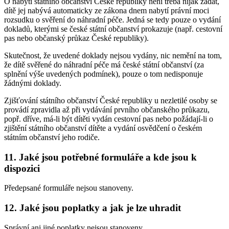
O nabytí státního občanství České republiky není třeba nijak žádat,
dítě jej nabývá automaticky ze zákona dnem nabytí právní moci
rozsudku o svěření do náhradní péče. Jedná se tedy pouze o vydání
dokladů, kterými se české státní občanství prokazuje (např. cestovní
pas nebo občanský průkaz České republiky).
Skutečnost, že uvedené doklady nejsou vydány, nic nemění na tom,
že dítě svěřené do náhradní péče má české státní občanství (za
splnění výše uvedených podmínek), pouze o tom nedisponuje
žádnými doklady.
Zjišťování státního občanství České republiky u nezletilé osoby se
provádí zpravidla až při vydávání prvního občanského průkazu,
popř. dříve, má-li být dítěti vydán cestovní pas nebo požádají-li o
zjištění státního občanství dítěte a vydání osvědčení o českém
státním občanství jeho rodiče.
11. Jaké jsou potřebné formuláře a kde jsou k
dispozici
Předepsané formuláře nejsou stanoveny.
12. Jaké jsou poplatky a jak je lze uhradit
Správní ani jiné poplatky nejsou stanoveny.