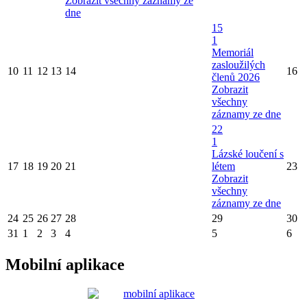
Zobrazit všechny záznamy ze
dne
15
1
Memoriál
zasloužilých
10
11
12
13
14
16
členů 2026
Zobrazit
všechny
záznamy ze dne
22
1
Lázské loučení s
17
18
19
20
21
létem
23
Zobrazit
všechny
záznamy ze dne
24
25
26
27
28
29
30
31
1
2
3
4
5
6
Mobilní aplikace