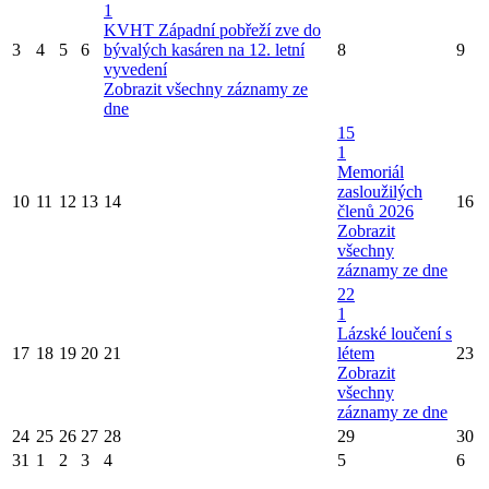
1
KVHT Západní pobřeží zve do
3
4
5
6
bývalých kasáren na 12. letní
8
9
vyvedení
Zobrazit všechny záznamy ze
dne
15
1
Memoriál
zasloužilých
10
11
12
13
14
16
členů 2026
Zobrazit
všechny
záznamy ze dne
22
1
Lázské loučení s
17
18
19
20
21
létem
23
Zobrazit
všechny
záznamy ze dne
24
25
26
27
28
29
30
31
1
2
3
4
5
6