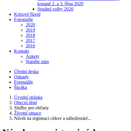
konané 2. a 3. října 2020
Senátní volby 2020
Krizové řízení
Fotografie
2020
2019
2018
2017
2016
Kontakt
Ankety
Napište nám
Úřední deska
Odpady
Formuláře
Školka
Úvodní stránka
Obecní úřad
Služby pro občany
Životní situace
Návrh na registraci církve a náboženské...