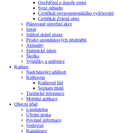
Osvědčení o úspoře emisí
Svoz odpadu
Certifikát environmentálního vyúčtování
Certifikát Zelená obec
Plánované stavební akce
Sport
Sdílení dobré praxe
Prodej upomínkových předmětů
Aktuality
Statistické údaje
Školka
Vyhlášky a směrnice
Kultura
Nadcházející události
Knihovna
Knihovní řád
Seznam titulů
Turistické informace
Mobilní aplikace
Obecní úřad
e-podatelna
Úřední deska
Povinné informace
Vodovod
Kanalizace