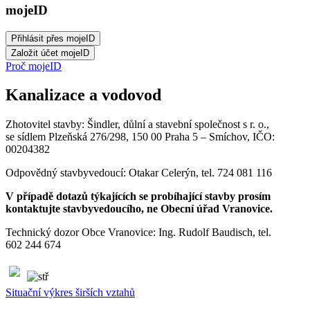
mojeID
Proč mojeID
Kanalizace a vodovod
Zhotovitel stavby: Šindler, důlní a stavební společnost s r. o.,
se sídlem Plzeňská 276/298, 150 00 Praha 5 – Smíchov, IČO:
00204382
Odpovědný stavbyvedoucí: Otakar Celerýn, tel. 724 081 116
V případě dotazů týkajících se probíhající stavby prosím
kontaktujte stavbyvedoucího, ne Obecní úřad Vranovice.
Technický dozor Obce Vranovice: Ing. Rudolf Baudisch, tel.
602 244 674
Situační výkres širších vztahů