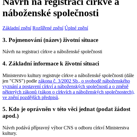
Návrh na registraci církve a
náboženské společnosti
Základní znění
Rozšířené znění
Úplné znění
3. Pojmenování (název) životní situace
Návrh na registraci církve a náboženské společnosti
4. Základní informace k životní situaci
Ministerstvo kultury registruje církve a náboženské společnosti (dále
jen "CNS") podle
zákona č. 3/2002 Sb., o svobodě náboženského
vyznání a postavení církví a náboženských společností a o změně
některých zákonů (zákon o církvích a náboženských společnostech),
ve znění pozdějších předpisů
.
5. Kdo je oprávněn v této věci jednat (podat žádost
apod.)
Návrh podává přípravný výbor CNS u odboru církví Ministerstva
kultury.