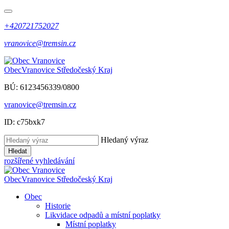
+420721752027
vranovice@tremsin.cz
Obec
Vranovice
Středočeský Kraj
BÚ: 6123456339/0800
vranovice@tremsin.cz
ID: c75bxk7
Hledaný výraz
Hledat
rozšířené vyhledávání
Obec
Vranovice
Středočeský Kraj
Obec
Historie
Likvidace odpadů a místní poplatky
Místní poplatky