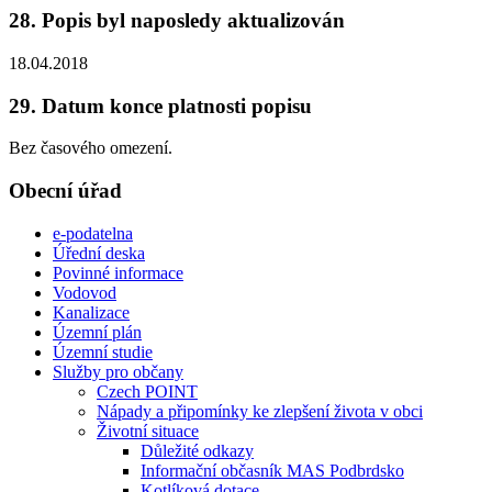
28. Popis byl naposledy aktualizován
18.04.2018
29. Datum konce platnosti popisu
Bez časového omezení.
Obecní úřad
e-podatelna
Úřední deska
Povinné informace
Vodovod
Kanalizace
Územní plán
Územní studie
Služby pro občany
Czech POINT
Nápady a připomínky ke zlepšení života v obci
Životní situace
Důležité odkazy
Informační občasník MAS Podbrdsko
Kotlíková dotace