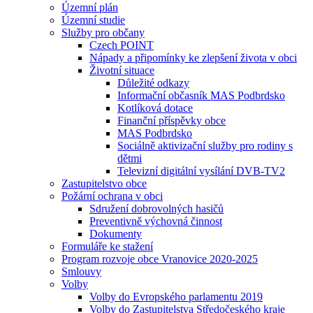
Územní plán
Územní studie
Služby pro občany
Czech POINT
Nápady a připomínky ke zlepšení života v obci
Životní situace
Důležité odkazy
Informační občasník MAS Podbrdsko
Kotlíková dotace
Finanční příspěvky obce
MAS Podbrdsko
Sociálně aktivizační služby pro rodiny s
dětmi
Televizní digitální vysílání DVB-TV2
Zastupitelstvo obce
Požární ochrana v obci
Sdružení dobrovolných hasičů
Preventivně výchovná činnost
Dokumenty
Formuláře ke stažení
Program rozvoje obce Vranovice 2020-2025
Smlouvy
Volby
Volby do Evropského parlamentu 2019
Volby do Zastupitelstva Středočeského kraje