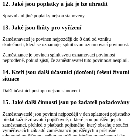
12. Jaké jsou poplatky a jak je lze uhradit
Správní ani jiné poplatky nejsou stanoveny.
13. Jaké jsou lhůty pro vyřízení
Zaměstnavatel je povinen nejpozději do 8 dnů od vzniku
skutečnosti, která se oznamuje, splnit svou oznamovací povinnost.
Zaměstnanec je povinen splnit svou oznamovací povinnost
neprodleně, pokud zjistí, že zaměstnavatel tuto povinnost nesplnil.
14. Kteří jsou další účastníci (dotčení) řešení životní
situace
Další účastníci postupu nejsou stanoveni.
15. Jaké další činnosti jsou po žadateli požadovány
Zaměstnavatelé jsou povinni nejpozději v den splatnosti pojistného
předat každé zdravotní pojišťovně, u které jsou pojištěni jejich
zaměstnanci, přehled o platbách pojistného, který obsahuje součet
vyměřovacích základů zaměstnanců pojištěných u příslušné
zdravotní pojišťovny, celkovou výši pojistného vypočtenou jako