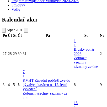
Program rozvoje obce Vranovice 2020-2025
Smlouvy
Volby
Kalendář akcí
Srpen
2026
Po
Út
St
Čt
Pá
So
Ne
1
1
Brdský pohár
27
28
29
30
31
2026
2
Zobrazit
všechny
záznamy ze dne
7
1
KVHT Západní pobřeží zve do
3
4
5
6
bývalých kasáren na 12. letní
8
9
vyvedení
Zobrazit všechny záznamy ze
dne
15