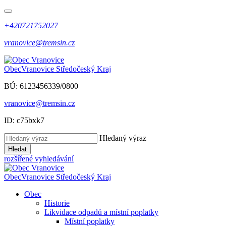
+420721752027
vranovice@tremsin.cz
Obec
Vranovice
Středočeský Kraj
BÚ: 6123456339/0800
vranovice@tremsin.cz
ID: c75bxk7
Hledaný výraz
Hledat
rozšířené vyhledávání
Obec
Vranovice
Středočeský Kraj
Obec
Historie
Likvidace odpadů a místní poplatky
Místní poplatky