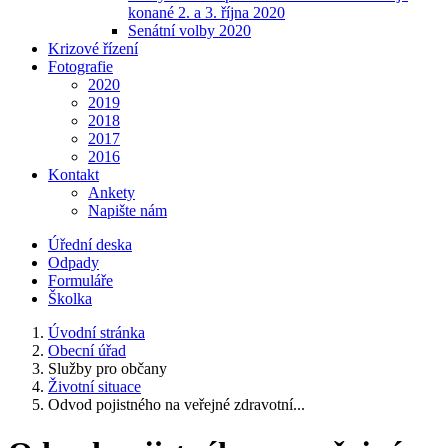
konané 2. a 3. října 2020
Senátní volby 2020
Krizové řízení
Fotografie
2020
2019
2018
2017
2016
Kontakt
Ankety
Napište nám
Úřední deska
Odpady
Formuláře
Školka
Úvodní stránka
Obecní úřad
Služby pro občany
Životní situace
Odvod pojistného na veřejné zdravotní...