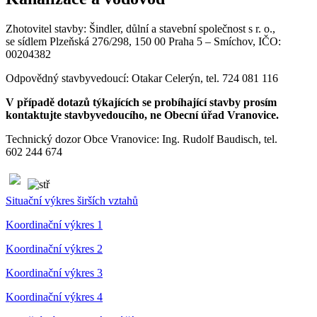
Zhotovitel stavby: Šindler, důlní a stavební společnost s r. o.,
se sídlem Plzeňská 276/298, 150 00 Praha 5 – Smíchov, IČO:
00204382
Odpovědný stavbyvedoucí: Otakar Celerýn, tel. 724 081 116
V případě dotazů týkajících se probíhající stavby prosím
kontaktujte stavbyvedoucího, ne Obecní úřad Vranovice.
Technický dozor Obce Vranovice: Ing. Rudolf Baudisch, tel.
602 244 674
Situační výkres širších vztahů
Koordinační výkres 1
Koordinační výkres 2
Koordinační výkres 3
Koordinační výkres 4