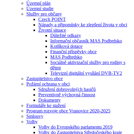
Územní plán
Územní studie
Služby pro občany
Czech POINT
Nápady a připomínky ke zlepšení života v obci
Životní situace
Důležité odkazy
Informační občasník MAS Podbrdsko
Kotlíková dotace
Finanční příspěvky obce
MAS Podbrdsko
Sociálně aktivizační služby pro rodiny s
dětmi
Televizní digitální vysílání DVB-TV2
Zastupitelstvo obce
Požární ochrana v obci
Sdružení dobrovolných hasičů
Preventivně výchovná činnost
Dokumenty
Formuláře ke stažení
Program rozvoje obce Vranovice 2020-2025
Smlouvy
Volby
Volby do Evropského parlamentu 2019
Volby do Zastupitelstva Středočeského kraje