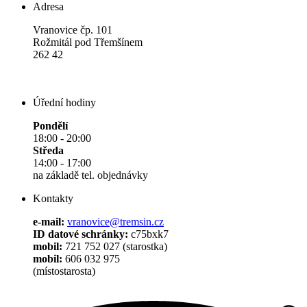
Adresa
Vranovice čp. 101
Rožmitál pod Třemšínem
262 42
Úřední hodiny
Pondělí
18:00 - 20:00
Středa
14:00 - 17:00
na základě tel. objednávky
Kontakty
e-mail:
vranovice@tremsin.cz
ID datové schránky:
c75bxk7
mobil:
721 752 027 (starostka)
mobil:
606 032 975
(místostarosta)