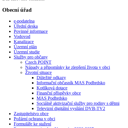
Obecní úřad
e-podatelna
Úřední deska
Povinné informace
Vodovod
Kanalizace
Územní plán
Územní studie
Služby pro občany
Czech POINT
Nápady a připomínky ke zlepšení života v obci
Životní situace
Důležité odkazy
Informační občasník MAS Podbrdsko
Kotlíková dotace
Finanční příspěvky obce
MAS Podbrdsko
Sociálně aktivizační služby pro rodiny s dětmi
Televizní digitální vysílání DVB-TV2
Zastupitelstvo obce
Požární ochrana v obci
Formuláře ke stažení