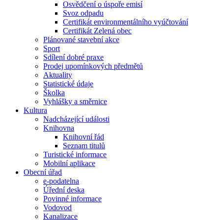
Osvědčení o úspoře emisí
Svoz odpadu
Certifikát environmentálního vyúčtování
Certifikát Zelená obec
Plánované stavební akce
Sport
Sdílení dobré praxe
Prodej upomínkových předmětů
Aktuality
Statistické údaje
Školka
Vyhlášky a směrnice
Kultura
Nadcházející události
Knihovna
Knihovní řád
Seznam titulů
Turistické informace
Mobilní aplikace
Obecní úřad
e-podatelna
Úřední deska
Povinné informace
Vodovod
Kanalizace