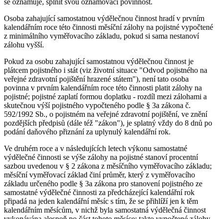
se oznamuje, splnit svou oznamovací povinnost.
Osoba zahajující samostatnou výdělečnou činnost hradí v prvním
kalendářním roce této činnosti měsíční zálohy na pojistné vypočtené
z minimálního vyměřovacího základu, pokud si sama nestanoví
zálohu vyšší.
Pokud za osobu zahajující samostatnou výdělečnou činnost je
plátcem pojistného i stát (viz životní situace "Odvod pojistného na
veřejné zdravotní pojištění hrazené státem"), není tato osoba
povinna v prvním kalendářním roce této činnosti platit zálohy na
pojistné; pojistné zaplatí formou doplatku - rozdíl mezi zálohami a
skutečnou výší pojistného vypočteného podle § 3a zákona č.
592/1992 Sb., o pojistném na veřejné zdravotní pojištění, ve znění
pozdějších předpisů (dále též "zákon"), je splatný vždy do 8 dnů po
podání daňového přiznání za uplynulý kalendářní rok.
Ve druhém roce a v následujících letech výkonu samostatné
výdělečné činnosti se výše zálohy na pojistné stanoví procentní
sazbou uvedenou v § 2 zákona z měsíčního vyměřovacího základu;
měsíční vyměřovací základ činí průměr, který z vyměřovacího
základu určeného podle § 3a zákona pro stanovení pojistného ze
samostatné výdělečné činnosti za předcházející kalendářní rok
připadá na jeden kalendářní měsíc s tím, že se přihlíží jen k těm
kalendářním měsícům, v nichž byla samostatná výdělečná činnost
vykonávána alespoň po část tohoto měsíce; takto vypočtené zálohy