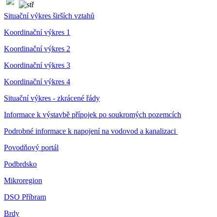
Situační výkres širších vztahů
Koordinační výkres 1
Koordinační výkres 2
Koordinační výkres 3
Koordinační výkres 4
Situační výkres - zkrácené řády
Informace k výstavbě přípojek po soukromých pozemcích
Podrobné informace k napojení na vodovod a kanalizaci
Povodňový portál
Podbrdsko
Mikroregion
DSO Příbram
Brdy