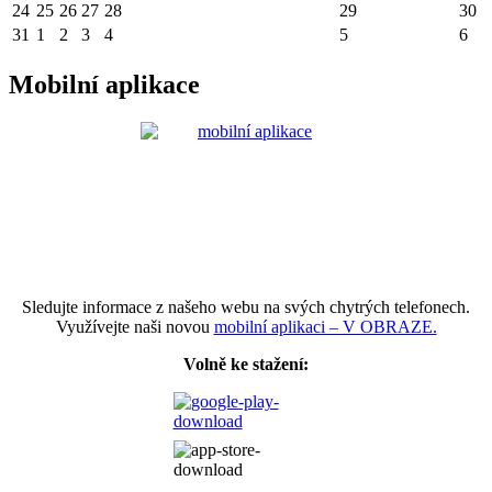
24
25
26
27
28
29
30
31
1
2
3
4
5
6
Mobilní aplikace
Sledujte informace z našeho webu na svých chytrých telefonech.
Využívejte naši novou
mobilní aplikaci – V OBRAZE.
Volně ke stažení: