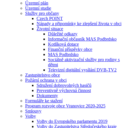
Územní plán
Územní studie
Služby pro občany
Czech POINT
Nápady a připomínky ke zlepšení života v obci
Životní situace
Důležité odkazy
Informační občasník MAS Podbrdsko
Kotlíková dotace
Finanční příspěvky obce
MAS Podbrdsko
Sociálně aktivizační služby pro rodiny s
dětmi
Televizní digitální vysílání DVB-TV2
Zastupitelstvo obce
Požární ochrana v obci
Sdružení dobrovolných hasičů
Preventivně výchovná činnost
Dokumenty
Formuláře ke stažení
Program rozvoje obce Vranovice 2020-2025
Smlouvy
Volby
Volby do Evropského parlamentu 2019
Volby do Zastupitelstva Středočeského kraje