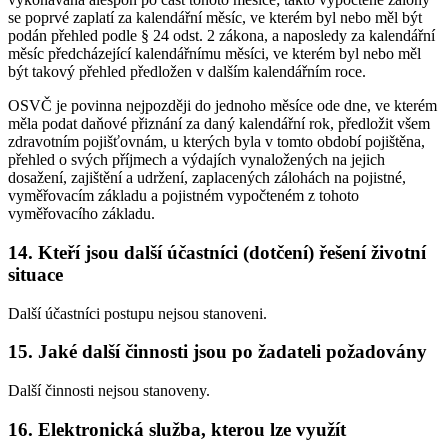
se poprvé zaplatí za kalendářní měsíc, ve kterém byl nebo měl být
podán přehled podle § 24 odst. 2 zákona, a naposledy za kalendářní
měsíc předcházející kalendářnímu měsíci, ve kterém byl nebo měl
být takový přehled předložen v dalším kalendářním roce.
OSVČ je povinna nejpozději do jednoho měsíce ode dne, ve kterém
měla podat daňové přiznání za daný kalendářní rok, předložit všem
zdravotním pojišťovnám, u kterých byla v tomto období pojištěna,
přehled o svých příjmech a výdajích vynaložených na jejich
dosažení, zajištění a udržení, zaplacených zálohách na pojistné,
vyměřovacím základu a pojistném vypočteném z tohoto
vyměřovacího základu.
14. Kteří jsou další účastníci (dotčení) řešení životní
situace
Další účastníci postupu nejsou stanoveni.
15. Jaké další činnosti jsou po žadateli požadovány
Další činnosti nejsou stanoveny.
16. Elektronická služba, kterou lze využít