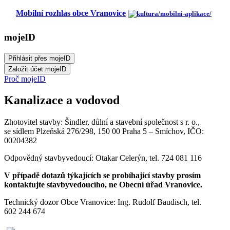
Mobilní rozhlas obce Vranovice
mojeID
Proč mojeID
Kanalizace a vodovod
Zhotovitel stavby: Šindler, důlní a stavební společnost s r. o.,
se sídlem Plzeňská 276/298, 150 00 Praha 5 – Smíchov, IČO:
00204382
Odpovědný stavbyvedoucí: Otakar Celerýn, tel. 724 081 116
V případě dotazů týkajících se probíhající stavby prosím
kontaktujte stavbyvedoucího, ne Obecní úřad Vranovice.
Technický dozor Obce Vranovice: Ing. Rudolf Baudisch, tel.
602 244 674