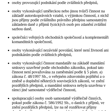
osoby provozující podnikání podle zvláštních předpisů,
osoby vykonávající uměleckou nebo jinou tvůrčí činnost na
základě autorskoprávních vztahů, s výjimkou činností, z nichž
jsou příjmy podle zvláštního právního předpisu samostatným
základem daně z příjmů fyzických osob pro zdanění zvláštní
sazbou daně,
společníci veřejných obchodních společností a komplementáři
komanditních společností,
osoby vykonávající nezávislé povolání, které není živností ani
podnikáním podle zvláštních předpisů,
osoby vykonávající činnost mandatáře na základě mandátní
smlouvy uzavřené podle obchodního zákoníku, pokud tato
činnost není považována za zaměstnání podle § 5 písm. a)
zákona č. 48/1997 Sb., o veřejném zdravotním pojištění a o
změně a doplnění některých souvisejících zákonů, ve znění
pozdějších předpisů, a mandátní smlouva nebyla uzavřena v
rámci jiné samostatné výdělečné činnosti,
spolupracující osoby osob samostatně výdělečně činných,
pokud podle zákona č. 586/1992 Sb., o daních z příjmů, ve
znění pozdějších předpisů, lze na ně rozdělovat příjmy