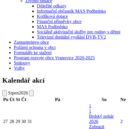
Životní situace
Důležité odkazy
Informační občasník MAS Podbrdsko
Kotlíková dotace
Finanční příspěvky obce
MAS Podbrdsko
Sociálně aktivizační služby pro rodiny s dětmi
Televizní digitální vysílání DVB-TV2
Zastupitelstvo obce
Požární ochrana v obci
Formuláře ke stažení
Program rozvoje obce Vranovice 2020-2025
Smlouvy
Volby
Kalendář akcí
Srpen
2026
Po
Út
St
Čt
Pá
So
Ne
1
1
Brdský pohár
27
28
29
30
31
2026
2
Zobrazit