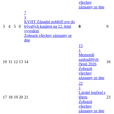
všechny
záznamy ze dne
7
1
KVHT Západní pobřeží zve do
3
4
5
6
bývalých kasáren na 12. letní
8
9
vyvedení
Zobrazit všechny záznamy ze
dne
15
1
Memoriál
zasloužilých
10
11
12
13
14
16
členů 2026
Zobrazit
všechny
záznamy ze dne
22
1
Lázské loučení s
17
18
19
20
21
létem
23
Zobrazit
všechny
záznamy ze dne