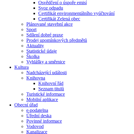
Osvědčení o úspoře emisí
Svoz odpadu
Certifikát environmentálního vyúčtování
Certifikát Zelená obec
Plánované stavební akce
Sport
Sdílení dobré praxe
Prodej upomínkových předmětů
Aktuality
Statistické údaje
Školka
Vyhlášky a směrnice
Kultura
Nadcházející události
Knihovna
Knihovní řád
Seznam titulů
Turistické informace
Mobilní aplikace
Obecní úřad
e-podatelna
Úřední deska
Povinné informace
Vodovod
Kanalizace