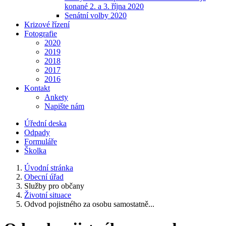
konané 2. a 3. října 2020
Senátní volby 2020
Krizové řízení
Fotografie
2020
2019
2018
2017
2016
Kontakt
Ankety
Napište nám
Úřední deska
Odpady
Formuláře
Školka
Úvodní stránka
Obecní úřad
Služby pro občany
Životní situace
Odvod pojistného za osobu samostatně...