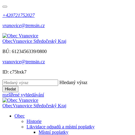
+420721752027
vranovice@tremsin.cz
Obec
Vranovice
Středočeský Kraj
BÚ: 6123456339/0800
vranovice@tremsin.cz
ID: c75bxk7
Hledaný výraz
Hledat
rozšířené vyhledávání
Obec
Vranovice
Středočeský Kraj
Obec
Historie
Likvidace odpadů a místní poplatky
Místní poplatky