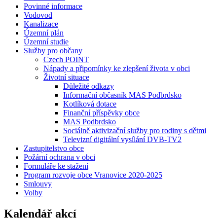
Povinné informace
Vodovod
Kanalizace
Územní plán
Územní studie
Služby pro občany
Czech POINT
Nápady a připomínky ke zlepšení života v obci
Životní situace
Důležité odkazy
Informační občasník MAS Podbrdsko
Kotlíková dotace
Finanční příspěvky obce
MAS Podbrdsko
Sociálně aktivizační služby pro rodiny s dětmi
Televizní digitální vysílání DVB-TV2
Zastupitelstvo obce
Požární ochrana v obci
Formuláře ke stažení
Program rozvoje obce Vranovice 2020-2025
Smlouvy
Volby
Kalendář akcí