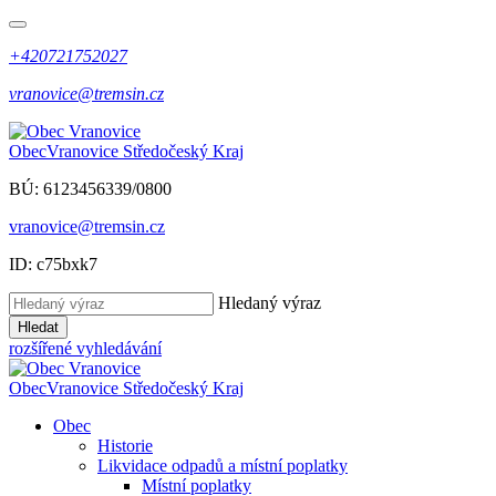
+420721752027
vranovice@tremsin.cz
Obec
Vranovice
Středočeský Kraj
BÚ: 6123456339/0800
vranovice@tremsin.cz
ID: c75bxk7
Hledaný výraz
Hledat
rozšířené vyhledávání
Obec
Vranovice
Středočeský Kraj
Obec
Historie
Likvidace odpadů a místní poplatky
Místní poplatky