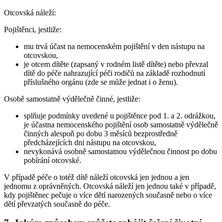
Otcovská náleží:
Pojištěnci, jestliže:
mu trvá účast na nemocenském pojištění v den nástupu na
otcovskou,
je otcem dítěte (zapsaný v rodném listě dítěte) nebo převzal
dítě do péče nahrazující péči rodičů na základě rozhodnutí
příslušného orgánu (zde se může jednat i o ženu).
Osobě samostatně výdělečně činné, jestliže:
splňuje podmínky uvedené u pojištěnce pod 1. a 2. odrážkou,
je účastna nemocenského pojištění osob samostatně výdělečně
činných alespoň po dobu 3 měsíců bezprostředně
předcházejících dni nástupu na otcovskou,
nevykonává osobně samostatnou výdělečnou činnost po dobu
pobírání otcovské.
V případě péče o totéž dítě náleží otcovská jen jednou a jen
jednomu z oprávněných. Otcovská náleží jen jednou také v případě,
kdy pojištěnec pečuje o více dětí narozených současně nebo o více
dětí převzatých současně do péče.