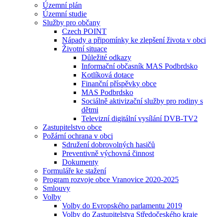
Územní plán
Územní studie
Služby pro občany
Czech POINT
Nápady a připomínky ke zlepšení života v obci
Životní situace
Důležité odkazy
Informační občasník MAS Podbrdsko
Kotlíková dotace
Finanční příspěvky obce
MAS Podbrdsko
Sociálně aktivizační služby pro rodiny s
dětmi
Televizní digitální vysílání DVB-TV2
Zastupitelstvo obce
Požární ochrana v obci
Sdružení dobrovolných hasičů
Preventivně výchovná činnost
Dokumenty
Formuláře ke stažení
Program rozvoje obce Vranovice 2020-2025
Smlouvy
Volby
Volby do Evropského parlamentu 2019
Volby do Zastupitelstva Středočeského kraje