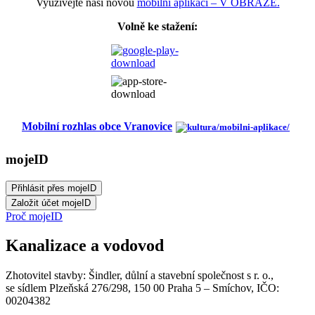
Využívejte naši novou
mobilní aplikaci – V OBRAZE.
Volně ke stažení:
Mobilní rozhlas obce Vranovice
mojeID
Proč mojeID
Kanalizace a vodovod
Zhotovitel stavby: Šindler, důlní a stavební společnost s r. o.,
se sídlem Plzeňská 276/298, 150 00 Praha 5 – Smíchov, IČO:
00204382