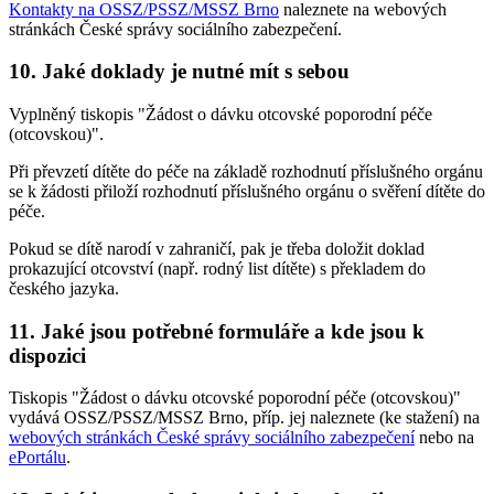
Kontakty na OSSZ/PSSZ/MSSZ Brno
naleznete na webových
stránkách České správy sociálního zabezpečení.
10. Jaké doklady je nutné mít s sebou
Vyplněný tiskopis "Žádost o dávku otcovské poporodní péče
(otcovskou)".
Při převzetí dítěte do péče na základě rozhodnutí příslušného orgánu
se k žádosti přiloží rozhodnutí příslušného orgánu o svěření dítěte do
péče.
Pokud se dítě narodí v zahraničí, pak je třeba doložit doklad
prokazující otcovství (např. rodný list dítěte) s překladem do
českého jazyka.
11. Jaké jsou potřebné formuláře a kde jsou k
dispozici
Tiskopis "Žádost o dávku otcovské poporodní péče (otcovskou)"
vydává OSSZ/PSSZ/MSSZ Brno, příp. jej naleznete (ke stažení) na
webových stránkách České správy sociálního zabezpečení
nebo na
ePortálu
.