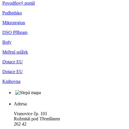
Povodňový portál
Podbrdsko
Mikroregion
DSO Příbram
Brdy
Meření srážek
Dotace EU
Dotace EU
Knihovna
Adresa
Vranovice čp. 101
Rožmitál pod Třemšínem
262 42