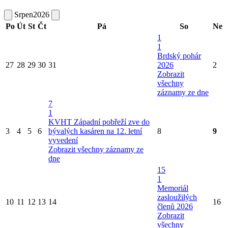
Srpen
2026
Po
Út
St
Čt
Pá
So
Ne
1
1
Brdský pohár
27
28
29
30
31
2026
2
Zobrazit
všechny
záznamy ze dne
7
1
KVHT Západní pobřeží zve do
3
4
5
6
bývalých kasáren na 12. letní
8
9
vyvedení
Zobrazit všechny záznamy ze
dne
15
1
Memoriál
zasloužilých
10
11
12
13
14
16
členů 2026
Zobrazit
všechny