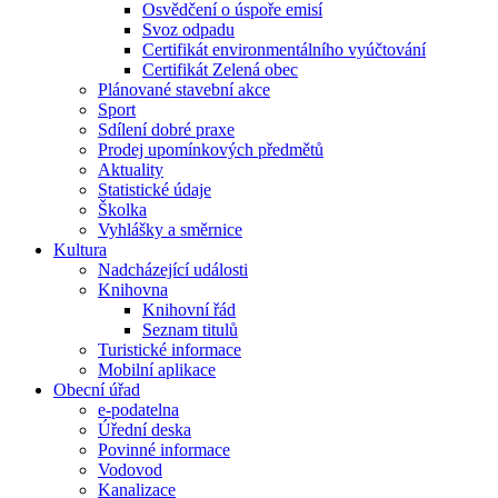
Osvědčení o úspoře emisí
Svoz odpadu
Certifikát environmentálního vyúčtování
Certifikát Zelená obec
Plánované stavební akce
Sport
Sdílení dobré praxe
Prodej upomínkových předmětů
Aktuality
Statistické údaje
Školka
Vyhlášky a směrnice
Kultura
Nadcházející události
Knihovna
Knihovní řád
Seznam titulů
Turistické informace
Mobilní aplikace
Obecní úřad
e-podatelna
Úřední deska
Povinné informace
Vodovod
Kanalizace