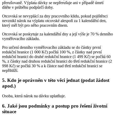
přerušovaně. Výplata dávky se nepřerušuje ani v případě úmrtí
dítěte v průběhu podpůrčí doby.
Otcovská se nevyplácí za dny pracovního klidu, pokud pojištěnci
nevznikl nárok na výplatu otcovské alespoň za 1 kalendářní den,
který měl být pro něho pracovním dnem.
Otcovská se poskytuje za kalendářní dny a její výše je 70 % denního
vyměřovacího základu.
Pro určení denního vyměřovacího základu se do částky první
redukční hranice (1 000 Kč) počítá 100 %, z částky nad první
redukční hranici do druhé redukční hranice (1 499 Kč) se počítá 60
%, z částky nad druhou redukční hranici do třetí redukční hranice (2
998 Kč) se počítá 30 % a k částce nad třetí redukční hranici se
nepřihlíží.
5. Kdo je oprávněn v této věci jednat (podat žádost
apod.)
Osoba, která nárok na dávku uplatňuje.
6. Jaké jsou podmínky a postup pro řešení životní
situace