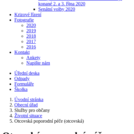
konané 2. a 3. října 2020
Senátní volby 2020
Krizové řízení
Fotografie
2020
2019
2018
2017
2016
Kontakt
Ankety
Napište nám
Úřední deska
Odpady
Formuláře
Školka
Úvodní stránka
Obecní úřad
Služby pro občany
Životní situace
Otcovská poporodní péče (otcovská)