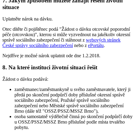
7. Jakým způsobem můžete zahájit řešení životní
situace
Uplatněte nárok na dávku.
Otec dítěte či pojištěnec podá "Žádost o dávku otcovské poporodní
péče (otcovskou)", kterou si může vyzvednout na jakékoliv okresní
správě sociálního zabezpečení či stáhnout z
webových stránek
České správy sociálního zabezpečení
nebo z
ePortálu
.
Nejdříve je možné nárok uplatnit ode dne 1.2.2018.
8. Na které instituci životní situaci řešit
Žádost o dávku podává:
zaměstnanec/zaměstnankyně u svého zaměstnavatele, který ji
předá po skončení podpůrčí doby příslušné okresní správě
sociálního zabezpečení, Pražské správě sociálního
zabezpečení nebo Městské správě sociálního zabezpečení
Brno (dále též "OSSZ/PSSZ/MSSZ Brno"),
osoba samostatně výdělečně činná po skončení podpůrčí doby
u OSSZ/PSSZ/MSSZ Brno příslušné podle místa trvalého
pobytu.