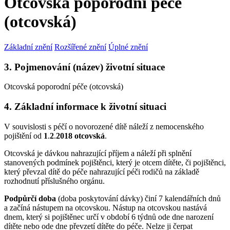
Otcovská poporodní péče
(otcovská)
Základní znění
Rozšířené znění
Úplné znění
3. Pojmenování (název) životní situace
Otcovská poporodní péče (otcovská)
4. Základní informace k životní situaci
V souvislosti s péčí o novorozené dítě náleží z nemocenského
pojištění od
1
.
2
.
2018 otcovská
.
Otcovská je dávkou nahrazující příjem a náleží při splnění
stanovených podmínek pojištěnci, který je otcem dítěte, či pojištěnci,
který převzal dítě do péče nahrazující péči rodičů na základě
rozhodnutí příslušného orgánu.
Podpůrčí doba
(doba poskytování dávky) činí 7 kalendářních dnů
a začíná nástupem na otcovskou. Nástup na otcovskou nastává
dnem, který si pojištěnec určí v období 6 týdnů ode dne narození
dítěte nebo ode dne převzetí dítěte do péče. Nelze ji čerpat