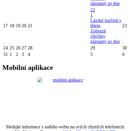
záznamy ze dne
22
1
Lázské loučení s
17
18
19
20
21
létem
23
Zobrazit
všechny
záznamy ze dne
24
25
26
27
28
29
30
31
1
2
3
4
5
6
Mobilní aplikace
Sledujte informace z našeho webu na svých chytrých telefonech.