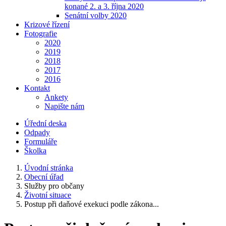
konané 2. a 3. října 2020
Senátní volby 2020
Krizové řízení
Fotografie
2020
2019
2018
2017
2016
Kontakt
Ankety
Napište nám
Úřední deska
Odpady
Formuláře
Školka
Úvodní stránka
Obecní úřad
Služby pro občany
Životní situace
Postup při daňové exekuci podle zákona...