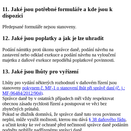
11. Jaké jsou potřebné formuláře a kde jsou k
dispozici
Předepsané formuláře nejsou stanoveny.
12. Jaké jsou poplatky a jak je lze uhradit
Podání námitky proti úkonu správce daně, podání návrhu na
zastavení nebo odklad exekuce a podání návrhu na vyloučení
majetku z daňové exekuce nepodléhá poplatkové povinnosti.
13. Jaké jsou lhůty pro vyřízení
Lhůty pro vydání některých rozhodnutí v daňovém řízení jsou
stanoveny
pokynem č. MF-1 o stanovení lhůt při správě daní (č. j.:
MF-96484/2012/904)
.
Správce daně by v ostatních případech měl vždy respektovat
obecnou zásadu rychlosti řízení a postupovat ve věci bez
zbytečných průtahů.
Pokud se dlužník domnívá, že správce daně tuto svou povinnost
neplní, může využít možnosti, kterou mu dává
§ 38 daňového řádu
,
a učinit kroky ke své ochraně před nečinností správce daně podáním
podnětu nejblíže nadřízenému správci daně.