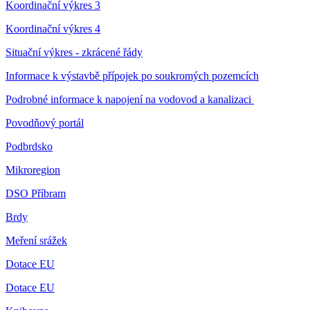
Koordinační výkres 3
Koordinační výkres 4
Situační výkres - zkrácené řády
Informace k výstavbě přípojek po soukromých pozemcích
Podrobné informace k napojení na vodovod a kanalizaci
Povodňový portál
Podbrdsko
Mikroregion
DSO Příbram
Brdy
Meření srážek
Dotace EU
Dotace EU