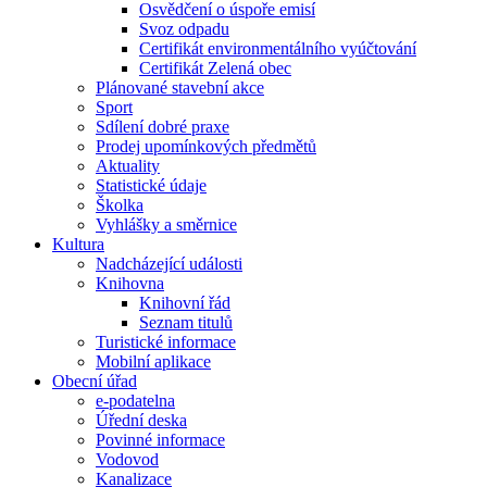
Osvědčení o úspoře emisí
Svoz odpadu
Certifikát environmentálního vyúčtování
Certifikát Zelená obec
Plánované stavební akce
Sport
Sdílení dobré praxe
Prodej upomínkových předmětů
Aktuality
Statistické údaje
Školka
Vyhlášky a směrnice
Kultura
Nadcházející události
Knihovna
Knihovní řád
Seznam titulů
Turistické informace
Mobilní aplikace
Obecní úřad
e-podatelna
Úřední deska
Povinné informace
Vodovod
Kanalizace