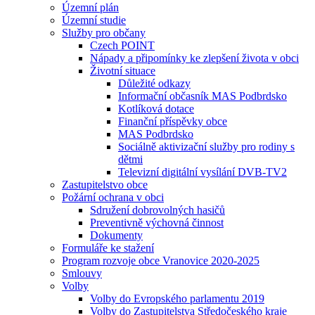
Územní plán
Územní studie
Služby pro občany
Czech POINT
Nápady a připomínky ke zlepšení života v obci
Životní situace
Důležité odkazy
Informační občasník MAS Podbrdsko
Kotlíková dotace
Finanční příspěvky obce
MAS Podbrdsko
Sociálně aktivizační služby pro rodiny s
dětmi
Televizní digitální vysílání DVB-TV2
Zastupitelstvo obce
Požární ochrana v obci
Sdružení dobrovolných hasičů
Preventivně výchovná činnost
Dokumenty
Formuláře ke stažení
Program rozvoje obce Vranovice 2020-2025
Smlouvy
Volby
Volby do Evropského parlamentu 2019
Volby do Zastupitelstva Středočeského kraje