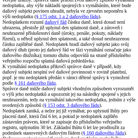
nedoplatku, aby výše nákladů spojených s vymáháním, které bude
daňový subjekt povinen uhradit, nebyla ve zjevném nepoměru k
výši nedoplatku (
§ 175 odst. 1 a 2 daňového řádu
).
Nedoplatkem rozumí
daňový řád
částku daně, která dosud není
uhrazena, přestože již uplynul den splatnosti daně, a zároveň i
neuhrazené příslušenství daně (úroky, penále, pokuty, náklady
řízení), u něhož uplynul den splatnosti, a také dosud neuhrazenou
částku zajištěné daně. Nedoplatek hradí daňový subjekt jako svůj
daňový dluh (proto jej daňový řád ve fázi vymáhání označuje jako
daňového dlužníka); tomuto dluhu odpovídá na straně příslušného
veřejného rozpočtu splatná daňová pohledávka.
K vymáhání nedoplatku přikročí správce daně v případě, kdy
daňový subjekt nesplní své daňové povinnosti v rovině platební,
popř. je mu nedoplatek předán v rámci dělené správy k vymožení
podle
§ 161 daňového řádu
.
Správce daně může daňový subjekt vhodným způsobem vyrozumět
o výši jeho nedoplatků a upozornit jej na následky spojené s jejich
neuhrazením, tedy na vymáhání takového nedoplatku, jedním z výše
uvedených způsobů (
§ 153 odst. 3 daňového řádu
).
Nedoplatek zaniká, a nelze jej již vymáhat, po uplynutí lhůty pro
placení daně, která činí 6 let, a pokud je nedoplatek zajištěn
zástavním právem, které se zapisuje do příslušného veřejného
registru, uplynutím 30 let. Základní lhůtu 6 let lze prodloužit za
podmínek stanovených daňovým řádem (
§ 160 daňového řádu
).