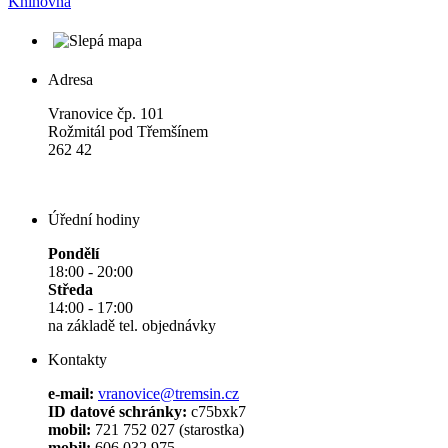
Knihovna
Adresa
Vranovice čp. 101
Rožmitál pod Třemšínem
262 42
Úřední hodiny
Pondělí
18:00 - 20:00
Středa
14:00 - 17:00
na základě tel. objednávky
Kontakty
e-mail:
vranovice@tremsin.cz
ID datové schránky:
c75bxk7
mobil:
721 752 027 (starostka)
mobil:
606 032 975