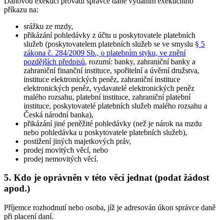
Daňovou exekuci provádí správce daně vydáním exekučního
příkazu na:
srážku ze mzdy,
přikázání pohledávky z účtu u poskytovatele platebních
služeb (poskytovatelem platebních služeb se ve smyslu
§ 5
zákona č. 284/2009 Sb., o platebním styku, ve znění
pozdějších předpisů
, rozumí: banky, zahraniční banky a
zahraniční finanční instituce, spořitelní a úvěrní družstva,
instituce elektronických peněz, zahraniční instituce
elektronických peněz, vydavatelé elektronických peněz
malého rozsahu, platební instituce, zahraniční platební
instituce, poskytovatelé platebních služeb malého rozsahu a
Česká národní banka),
přikázání jiné peněžité pohledávky (než je nárok na mzdu
nebo pohledávka u poskytovatele platebních služeb),
postižení jiných majetkových práv,
prodej movitých věcí, nebo
prodej nemovitých věcí.
5. Kdo je oprávněn v této věci jednat (podat žádost
apod.)
Příjemce rozhodnutí nebo osoba, jíž je adresován úkon správce daně
při placení daní.