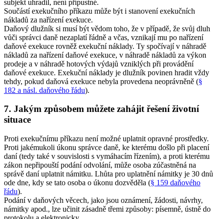
subjekt uhradil, není přípustné.
Součástí exekučního příkazu může být i stanovení exekučních
nákladů za nařízení exekuce.
Daňový dlužník si musí být vědom toho, že v případě, že svůj dluh
vůči správci daně nezaplatí řádně a včas, vznikají mu po nařízení
daňové exekuce rovněž exekuční náklady. Ty spočívají v náhradě
nákladů za nařízení daňové exekuce, v náhradě nákladů za výkon
prodeje a v náhradě hotových výdajů vzniklých při provádění
daňové exekuce. Exekuční náklady je dlužník povinen hradit vždy
tehdy, pokud daňová exekuce nebyla provedena neoprávněně (
§
182 a násl. daňového řádu
).
7. Jakým způsobem můžete zahájit řešení životní
situace
Proti exekučnímu příkazu není možné uplatnit opravné prostředky.
Proti jakémukoli úkonu správce daně, ke kterému došlo při placení
daní (tedy také v souvislosti s vymáhacím řízením), a proti kterému
zákon nepřipouští podání odvolání, může osoba zúčastněná na
správě daní uplatnit námitku. Lhůta pro uplatnění námitky je 30 dnů
ode dne, kdy se tato osoba o úkonu dozvěděla (
§ 159 daňového
řádu
).
Podání v daňových věcech, jako jsou oznámení, žádosti, návrhy,
námitky apod., lze učinit zásadně třemi způsoby: písemně, ústně do
protokolu a elektronicky.