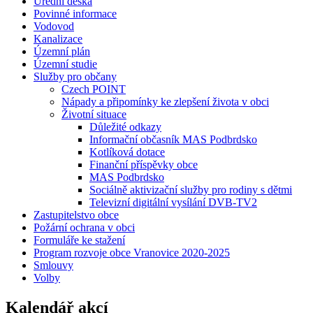
Úřední deska
Povinné informace
Vodovod
Kanalizace
Územní plán
Územní studie
Služby pro občany
Czech POINT
Nápady a připomínky ke zlepšení života v obci
Životní situace
Důležité odkazy
Informační občasník MAS Podbrdsko
Kotlíková dotace
Finanční příspěvky obce
MAS Podbrdsko
Sociálně aktivizační služby pro rodiny s dětmi
Televizní digitální vysílání DVB-TV2
Zastupitelstvo obce
Požární ochrana v obci
Formuláře ke stažení
Program rozvoje obce Vranovice 2020-2025
Smlouvy
Volby
Kalendář akcí