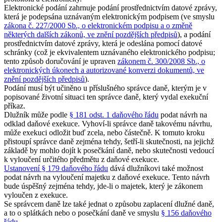
Elektronické podání zahrnuje podání prostřednictvím datové zprávy,
která je podepsána uznávaným elektronickým podpisem (ve smyslu
zákona č. 227/2000 Sb., o elektronickém podpisu a o změně
některých dalších zákonů, ve znění pozdějších předpisů
), a podání
prostřednictvím datové zprávy, která je odeslána pomocí datové
schránky (což je ekvivalentem uznávaného elektronického podpisu;
tento způsob doručování je upraven
zákonem č. 300/2008 Sb., o
elektronických úkonech a autorizované konverzi dokumentů, ve
znění pozdějších předpisů
).
Podání musí být učiněno u příslušného správce daně, kterým je v
popisované životní situaci ten správce daně, který vydal exekuční
příkaz.
Dlužník může podle
§ 181 odst. 1 daňového řádu
podat návrh na
odklad daňové exekuce. Vyhoví-li správce daně takovému návrhu,
může exekuci odložit buď zcela, nebo částečně. K tomuto kroku
přistoupí správce daně zejména tehdy, šetří-li skutečnosti, na jejichž
základě by mohlo dojít k posečkání daně, nebo skutečnosti vedoucí
k vyloučení určitého předmětu z daňové exekuce.
Ustanovení § 179 daňového řádu
dává dlužníkovi také možnost
podat návrh na vyloučení majetku z daňové exekuce. Tento návrh
bude úspěšný zejména tehdy, jde-li o majetek, který je zákonem
vyloučen z exekuce.
Se správcem daně lze také jednat o způsobu zaplacení dlužné daně,
a to o splátkách nebo o posečkání daně ve smyslu
§ 156 daňového
řádu
.