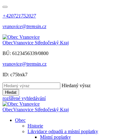
+420721752027
vranovice@tremsin.cz
Obec
Vranovice
Středočeský Kraj
BÚ: 6123456339/0800
vranovice@tremsin.cz
ID: c75bxk7
Hledaný výraz
Hledat
rozšířené vyhledávání
Obec
Vranovice
Středočeský Kraj
Obec
Historie
Likvidace odpadů a místní poplatky
Místní poplatky