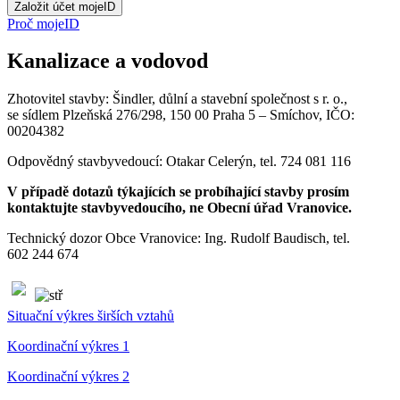
Proč mojeID
Kanalizace a vodovod
Zhotovitel stavby: Šindler, důlní a stavební společnost s r. o.,
se sídlem Plzeňská 276/298, 150 00 Praha 5 – Smíchov, IČO:
00204382
Odpovědný stavbyvedoucí: Otakar Celerýn, tel. 724 081 116
V případě dotazů týkajících se probíhající stavby prosím
kontaktujte stavbyvedoucího, ne Obecní úřad Vranovice.
Technický dozor Obce Vranovice: Ing. Rudolf Baudisch, tel.
602 244 674
Situační výkres širších vztahů
Koordinační výkres 1
Koordinační výkres 2