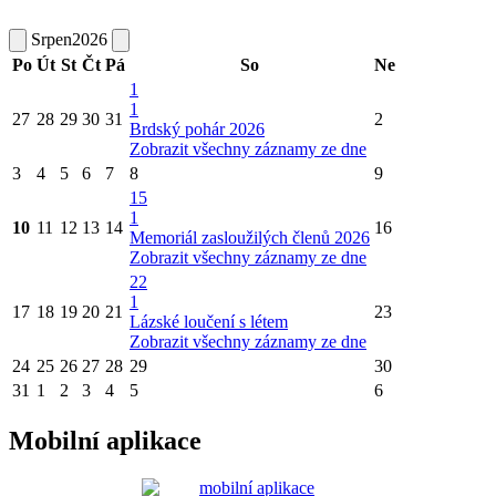
Srpen
2026
Po
Út
St
Čt
Pá
So
Ne
1
1
27
28
29
30
31
2
Brdský pohár 2026
Zobrazit všechny záznamy ze dne
3
4
5
6
7
8
9
15
1
10
11
12
13
14
16
Memoriál zasloužilých členů 2026
Zobrazit všechny záznamy ze dne
22
1
17
18
19
20
21
23
Lázské loučení s létem
Zobrazit všechny záznamy ze dne
24
25
26
27
28
29
30
31
1
2
3
4
5
6
Mobilní aplikace