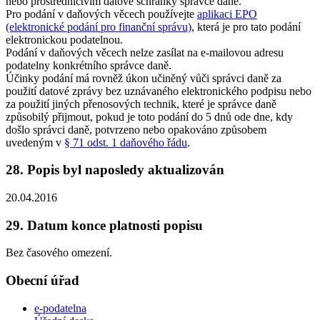
nebo prostřednictvím datové schránky správce daně.
Pro podání v daňových věcech používejte
aplikaci EPO
(elektronické podání pro finanční správu)
, která je pro tato podání
elektronickou podatelnou.
Podání v daňových věcech nelze zasílat na e-mailovou adresu
podatelny konkrétního správce daně.
Účinky podání má rovněž úkon učiněný vůči správci daně za
použití datové zprávy bez uznávaného elektronického podpisu nebo
za použití jiných přenosových technik, které je správce daně
způsobilý přijmout, pokud je toto podání do 5 dnů ode dne, kdy
došlo správci daně, potvrzeno nebo opakováno způsobem
uvedeným v
§ 71 odst. 1 daňového řádu
.
28. Popis byl naposledy aktualizován
20.04.2016
29. Datum konce platnosti popisu
Bez časového omezení.
Obecní úřad
e-podatelna