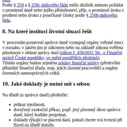
Podle
§ 259
a
§ 259c daňového řádu
může dlužník mimoto požádat
o prominutí daně nebo jejího příslušenství, příp. o prominutí úroku z
prodlení nebo úroku z posečkané částky podle
§ 259b daňového
řádu
.
8. Na které instituci životní situaci řešit
V procesním postavení správce daně vystupují orgány veřejné moci
v rozsahu, v jakém jim je zákonem nebo na základě zákona svěřena
působnost v oblasti správy daní (
zákon č. 456/2011 Sb., o Finanční
správě České republiky, ve znění pozdějších předpisů
).
Těmito orgány budou zejména
orgány finanční správy
(především
příslušné finanční úřady, resp. jejich územní pracoviště) a orgány
územních samosprávných celků.
10. Jaké doklady je nutné mít s sebou
Na úřadě (u správce daně) předložte:
průkaz totožnosti,
doručený exekuční příkaz, popř. jiný písemný úkon správce
daně, který hodláte projednat,
doklady týkající se placení daní, pokud chcete svá tvrzení při
řízení na úřadě doložit.