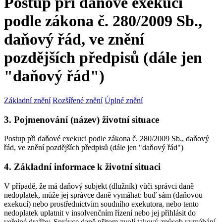
Postup při daňové exekuci
podle zákona č. 280/2009 Sb.,
daňový řád, ve znění
pozdějších předpisů (dále jen
"daňový řád")
Základní znění
Rozšířené znění
Úplné znění
3. Pojmenování (název) životní situace
Postup při daňové exekuci podle zákona č. 280/2009 Sb., daňový
řád, ve znění pozdějších předpisů (dále jen "daňový řád")
4. Základní informace k životní situaci
V případě, že má daňový subjekt (dlužník) vůči správci daně
nedoplatek, může jej správce daně vymáhat: buď sám (daňovou
exekucí) nebo prostřednictvím soudního exekutora, nebo tento
nedoplatek uplatnit v insolvenčním řízení nebo jej přihlásit do
veřejné dražby. Správce daně přitom zvolí takový způsob vymáhání