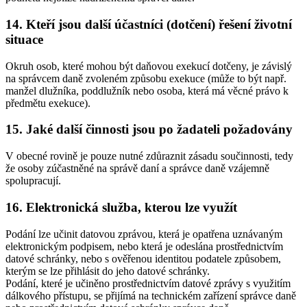
14. Kteří jsou další účastníci (dotčení) řešení životní
situace
Okruh osob, které mohou být daňovou exekucí dotčeny, je závislý
na správcem daně zvoleném způsobu exekuce (může to být např.
manžel dlužníka, poddlužník nebo osoba, která má věcné právo k
předmětu exekuce).
15. Jaké další činnosti jsou po žadateli požadovány
V obecné rovině je pouze nutné zdůraznit zásadu součinnosti, tedy
že osoby zúčastněné na správě daní a správce daně vzájemně
spolupracují.
16. Elektronická služba, kterou lze využít
Podání lze učinit datovou zprávou, která je opatřena uznávaným
elektronickým podpisem, nebo která je odeslána prostřednictvím
datové schránky, nebo s ověřenou identitou podatele způsobem,
kterým se lze přihlásit do jeho datové schránky.
Podání, které je učiněno prostřednictvím datové zprávy s využitím
dálkového přístupu, se přijímá na technickém zařízení správce daně