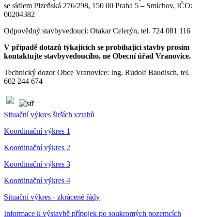
se sídlem Plzeňská 276/298, 150 00 Praha 5 – Smíchov, IČO:
00204382
Odpovědný stavbyvedoucí: Otakar Celerýn, tel. 724 081 116
V případě dotazů týkajících se probíhající stavby prosím
kontaktujte stavbyvedoucího, ne Obecní úřad Vranovice.
Technický dozor Obce Vranovice: Ing. Rudolf Baudisch, tel.
602 244 674
Situační výkres širších vztahů
Koordinační výkres 1
Koordinační výkres 2
Koordinační výkres 3
Koordinační výkres 4
Situační výkres - zkrácené řády
Informace k výstavbě přípojek po soukromých pozemcích