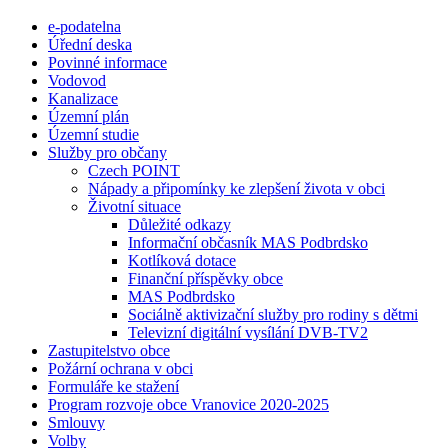
e-podatelna
Úřední deska
Povinné informace
Vodovod
Kanalizace
Územní plán
Územní studie
Služby pro občany
Czech POINT
Nápady a připomínky ke zlepšení života v obci
Životní situace
Důležité odkazy
Informační občasník MAS Podbrdsko
Kotlíková dotace
Finanční příspěvky obce
MAS Podbrdsko
Sociálně aktivizační služby pro rodiny s dětmi
Televizní digitální vysílání DVB-TV2
Zastupitelstvo obce
Požární ochrana v obci
Formuláře ke stažení
Program rozvoje obce Vranovice 2020-2025
Smlouvy
Volby