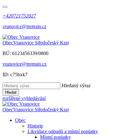
+420721752027
vranovice@tremsin.cz
Obec
Vranovice
Středočeský Kraj
BÚ: 6123456339/0800
vranovice@tremsin.cz
ID: c75bxk7
Hledaný výraz
Hledat
rozšířené vyhledávání
Obec
Vranovice
Středočeský Kraj
Obec
Historie
Likvidace odpadů a místní poplatky
Místní poplatky