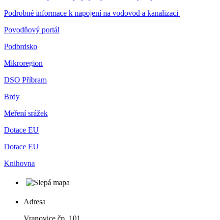
Podrobné informace k napojení na vodovod a kanalizaci
Povodňový portál
Podbrdsko
Mikroregion
DSO Příbram
Brdy
Meření srážek
Dotace EU
Dotace EU
Knihovna
Adresa
Vranovice čp. 101