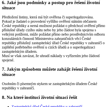
6. Jaké jsou podmínky a postup pro řešení životní
situace
Předložení listiny, která má být ověřena či superlegalizována.
Pokud je žadatel o provedení vyššího ověření státním občanem
České republiky a nemá možnost požádat o předchozí ověření přímo
příslušné úřady cizího státu nebo by jeho žádost byla spojena s
velkými potížemi, může požádat přímo nebo prostřednictvím odboru
konzulárních činností Ministerstva zahraničních věcí České
republiky příslušný zastupitelský úřad České republiky v zahraničí o
zajištění potřebného ověření u cizích úřadů a o superlegalizaci
zastupitelským úřadem.
Musí se však zavázat, že uhradí náklady s vyřízením jeho žádostí
spojené.
7. Jakým způsobem můžete zahájit řešení životní
situace
Osobním či písemným stykem se zastupitelským úřadem České
republiky v zahraničí.
8. Na které instituci životní situaci řešit
Zastupitelský úřad České republiky v zahraničí