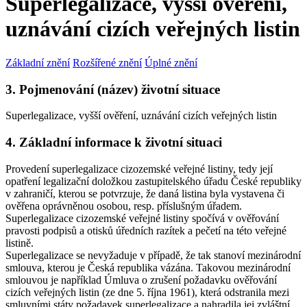
Superlegalizace, vyšší ověření,
uznávání cizích veřejných listin
Základní znění
Rozšířené znění
Úplné znění
3. Pojmenování (název) životní situace
Superlegalizace, vyšší ověření, uznávání cizích veřejných listin
4. Základní informace k životní situaci
Provedení superlegalizace cizozemské veřejné listiny, tedy její
opatření legalizační doložkou zastupitelského úřadu České republiky
v zahraničí, kterou se potvrzuje, že daná listina byla vystavena či
ověřena oprávněnou osobou, resp. příslušným úřadem.
Superlegalizace cizozemské veřejné listiny spočívá v ověřování
pravosti podpisů a otisků úředních razítek a pečetí na této veřejné
listině.
Superlegalizace se nevyžaduje v případě, že tak stanoví mezinárodní
smlouva, kterou je Česká republika vázána. Takovou mezinárodní
smlouvou je například Úmluva o zrušení požadavku ověřování
cizích veřejných listin (ze dne 5. října 1961), která odstranila mezi
smluvními státy požadavek superlegalizace a nahradila jej zvláštní