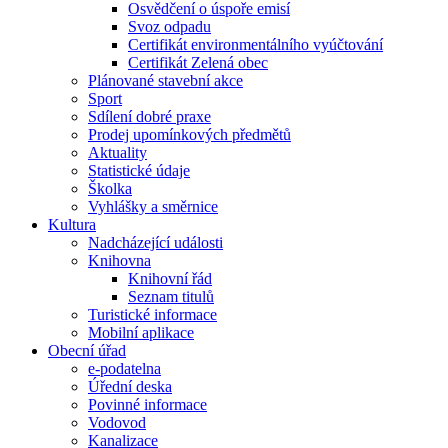
Osvědčení o úspoře emisí
Svoz odpadu
Certifikát environmentálního vyúčtování
Certifikát Zelená obec
Plánované stavební akce
Sport
Sdílení dobré praxe
Prodej upomínkových předmětů
Aktuality
Statistické údaje
Školka
Vyhlášky a směrnice
Kultura
Nadcházející události
Knihovna
Knihovní řád
Seznam titulů
Turistické informace
Mobilní aplikace
Obecní úřad
e-podatelna
Úřední deska
Povinné informace
Vodovod
Kanalizace