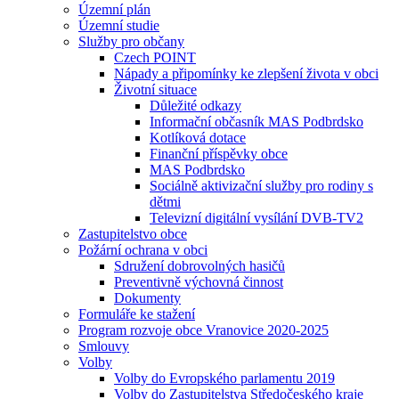
Územní plán
Územní studie
Služby pro občany
Czech POINT
Nápady a připomínky ke zlepšení života v obci
Životní situace
Důležité odkazy
Informační občasník MAS Podbrdsko
Kotlíková dotace
Finanční příspěvky obce
MAS Podbrdsko
Sociálně aktivizační služby pro rodiny s
dětmi
Televizní digitální vysílání DVB-TV2
Zastupitelstvo obce
Požární ochrana v obci
Sdružení dobrovolných hasičů
Preventivně výchovná činnost
Dokumenty
Formuláře ke stažení
Program rozvoje obce Vranovice 2020-2025
Smlouvy
Volby
Volby do Evropského parlamentu 2019
Volby do Zastupitelstva Středočeského kraje