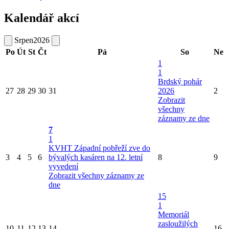
Kalendář akcí
Srpen
2026
Po
Út
St
Čt
Pá
So
Ne
1
1
Brdský pohár
27
28
29
30
31
2026
2
Zobrazit
všechny
záznamy ze dne
7
1
KVHT Západní pobřeží zve do
3
4
5
6
bývalých kasáren na 12. letní
8
9
vyvedení
Zobrazit všechny záznamy ze
dne
15
1
Memoriál
zasloužilých
10
11
12
13
14
16