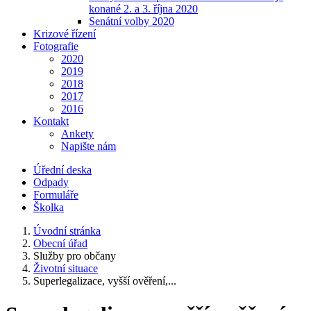
konané 2. a 3. října 2020
Senátní volby 2020
Krizové řízení
Fotografie
2020
2019
2018
2017
2016
Kontakt
Ankety
Napište nám
Úřední deska
Odpady
Formuláře
Školka
Úvodní stránka
Obecní úřad
Služby pro občany
Životní situace
Superlegalizace, vyšší ověření,...