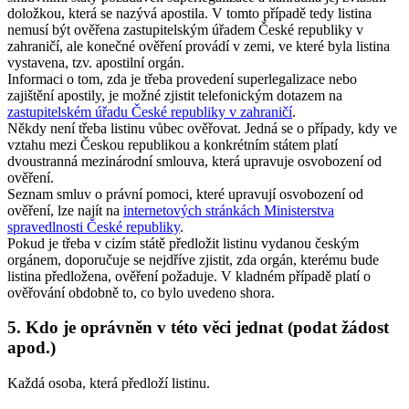
doložkou, která se nazývá apostila. V tomto případě tedy listina
nemusí být ověřena zastupitelským úřadem České republiky v
zahraničí, ale konečné ověření provádí v zemi, ve které byla listina
vystavena, tzv. apostilní orgán.
Informaci o tom, zda je třeba provedení superlegalizace nebo
zajištění apostily, je možné zjistit telefonickým dotazem na
zastupitelském úřadu České republiky v zahraničí
.
Někdy není třeba listinu vůbec ověřovat. Jedná se o případy, kdy ve
vztahu mezi Českou republikou a konkrétním státem platí
dvoustranná mezinárodní smlouva, která upravuje osvobození od
ověření.
Seznam smluv o právní pomoci, které upravují osvobození od
ověření, lze najít na
internetových stránkách Ministerstva
spravedlnosti České republiky
.
Pokud je třeba v cizím státě předložit listinu vydanou českým
orgánem, doporučuje se nejdříve zjistit, zda orgán, kterému bude
listina předložena, ověření požaduje. V kladném případě platí o
ověřování obdobně to, co bylo uvedeno shora.
5. Kdo je oprávněn v této věci jednat (podat žádost
apod.)
Každá osoba, která předloží listinu.