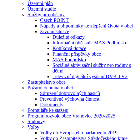
Územní plán
Územní studie
Služby pro občany
Czech POINT
Nápady a připomínky ke zlepšení života v obci
Životní situace
Důležité odkazy
Informační občasník MAS Podbrdsko
Kotlíková dotace
Finanční příspěvky obce
MAS Podbrdsko
Sociálně aktivizační služby pro rodiny s
dětmi
Televizní digitální vysílání DVB-TV2
Zastupitelstvo obce
Požární ochrana v obci
Sdružení dobrovolných hasičů
Preventivně výchovná činnost
Dokumenty
Formuláře ke stažení
Program rozvoje obce Vranovice 2020-2025
Smlouvy
Volby
Volby do Evropského parlamentu 2019
Volby do Zastupitelstva Středočeského kraje