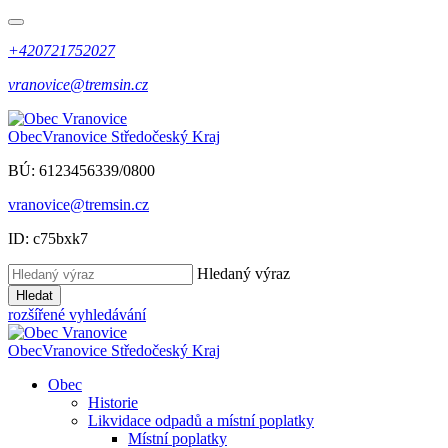
+420721752027
vranovice@tremsin.cz
Obec
Vranovice
Středočeský Kraj
BÚ: 6123456339/0800
vranovice@tremsin.cz
ID: c75bxk7
Hledaný výraz
Hledat
rozšířené vyhledávání
Obec
Vranovice
Středočeský Kraj
Obec
Historie
Likvidace odpadů a místní poplatky
Místní poplatky