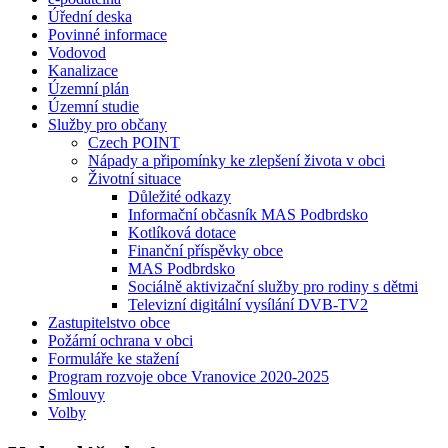
Úřední deska
Povinné informace
Vodovod
Kanalizace
Územní plán
Územní studie
Služby pro občany
Czech POINT
Nápady a připomínky ke zlepšení života v obci
Životní situace
Důležité odkazy
Informační občasník MAS Podbrdsko
Kotlíková dotace
Finanční příspěvky obce
MAS Podbrdsko
Sociálně aktivizační služby pro rodiny s dětmi
Televizní digitální vysílání DVB-TV2
Zastupitelstvo obce
Požární ochrana v obci
Formuláře ke stažení
Program rozvoje obce Vranovice 2020-2025
Smlouvy
Volby