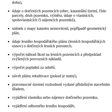
dobu),
údaje o dotčených pozemcích (obec, katastrální území, číslo
parcely, druh pozemku, výměra, údaje o vlastnících,
spoluvlastnících či nájemcích pozemků),
snímek z mapy katastru nemovitostí, popřípadě geometrický
plán,
údaje lesního hospodářského plánu (lesních hospodářských
osnov) o dotčených lesních porostech,
výpočet náhrad škod na lesních pozemcích a předpoklad
zvýšených provozních nákladů,
výpočet poplatků za odnětí,
návrh plánu rekultivace (pokud je nutný),
pravomocné územní rozhodnutí vydané příslušným stavebním
úřadem,
vyjádření vlastníka nebo nájemce dotčeného pozemku,
vyjádření odborného lesního hospodáře,