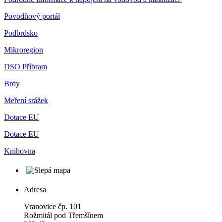
Povodňový portál
Podbrdsko
Mikroregion
DSO Příbram
Brdy
Meření srážek
Dotace EU
Dotace EU
Knihovna
Adresa
Vranovice čp. 101
Rožmitál pod Třemšínem