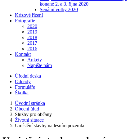
konané 2. a 3. října 2020
Senátní volby 2020
Krizové řízení
Fotografie
2020
2019
2018
2017
2016
Kontakt
Ankety
Napište nám
Úřední deska
Odpady
Formuláře
Školka
Úvodní stránka
Obecní úřad
Služby pro občany
Životní situace
Umístění stavby na lesním pozemku