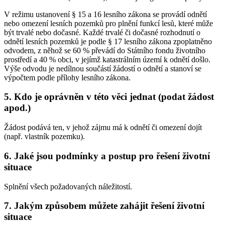
V režimu ustanovení § 15 a 16 lesního zákona se provádí odnětí
nebo omezení lesních pozemků pro plnění funkcí lesů, které může
být trvalé nebo dočasné. Každé trvalé či dočasné rozhodnutí o
odnětí lesních pozemků je podle § 17 lesního zákona zpoplatněno
odvodem, z něhož se 60 % převádí do Státního fondu životního
prostředí a 40 % obci, v jejímž katastrálním území k odnětí došlo.
Výše odvodu je nedílnou součástí žádostí o odnětí a stanoví se
výpočtem podle přílohy lesního zákona.
5. Kdo je oprávněn v této věci jednat (podat žádost
apod.)
Žádost podává ten, v jehož zájmu má k odnětí či omezení dojít
(např. vlastník pozemku).
6. Jaké jsou podmínky a postup pro řešení životní
situace
Splnění všech požadovaných náležitostí.
7. Jakým způsobem můžete zahájit řešení životní
situace