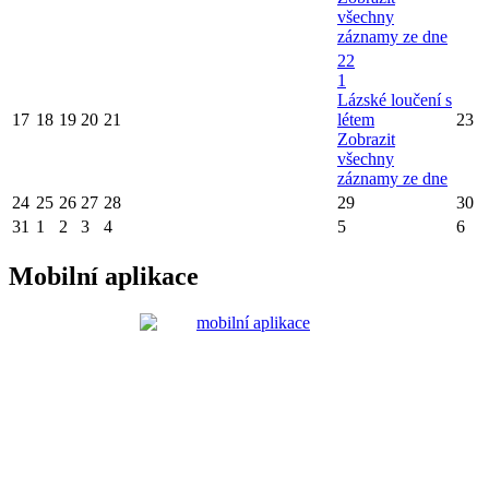
všechny
záznamy ze dne
22
1
Lázské loučení s
17
18
19
20
21
létem
23
Zobrazit
všechny
záznamy ze dne
24
25
26
27
28
29
30
31
1
2
3
4
5
6
Mobilní aplikace