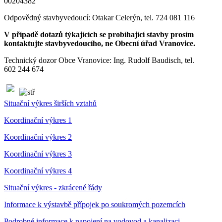
00204382
Odpovědný stavbyvedoucí: Otakar Celerýn, tel. 724 081 116
V případě dotazů týkajících se probíhající stavby prosím
kontaktujte stavbyvedoucího, ne Obecní úřad Vranovice.
Technický dozor Obce Vranovice: Ing. Rudolf Baudisch, tel.
602 244 674
Situační výkres širších vztahů
Koordinační výkres 1
Koordinační výkres 2
Koordinační výkres 3
Koordinační výkres 4
Situační výkres - zkrácené řády
Informace k výstavbě přípojek po soukromých pozemcích
Podrobné informace k napojení na vodovod a kanalizaci