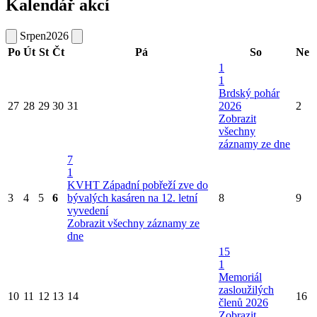
Kalendář akcí
Srpen
2026
Po
Út
St
Čt
Pá
So
Ne
1
1
Brdský pohár
27
28
29
30
31
2026
2
Zobrazit
všechny
záznamy ze dne
7
1
KVHT Západní pobřeží zve do
3
4
5
6
bývalých kasáren na 12. letní
8
9
vyvedení
Zobrazit všechny záznamy ze
dne
15
1
Memoriál
zasloužilých
10
11
12
13
14
16
členů 2026
Zobrazit