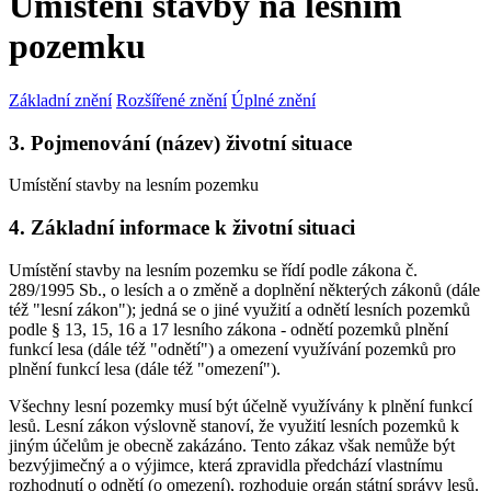
Umístění stavby na lesním
pozemku
Základní znění
Rozšířené znění
Úplné znění
3. Pojmenování (název) životní situace
Umístění stavby na lesním pozemku
4. Základní informace k životní situaci
Umístění stavby na lesním pozemku se řídí podle zákona č.
289/1995 Sb., o lesích a o změně a doplnění některých zákonů (dále
též "lesní zákon"); jedná se o jiné využití a odnětí lesních pozemků
podle § 13, 15, 16 a 17 lesního zákona - odnětí pozemků plnění
funkcí lesa (dále též "odnětí") a omezení využívání pozemků pro
plnění funkcí lesa (dále též "omezení").
Všechny lesní pozemky musí být účelně využívány k plnění funkcí
lesů. Lesní zákon výslovně stanoví, že využití lesních pozemků k
jiným účelům je obecně zakázáno. Tento zákaz však nemůže být
bezvýjimečný a o výjimce, která zpravidla předchází vlastnímu
rozhodnutí o odnětí (o omezení), rozhoduje orgán státní správy lesů.