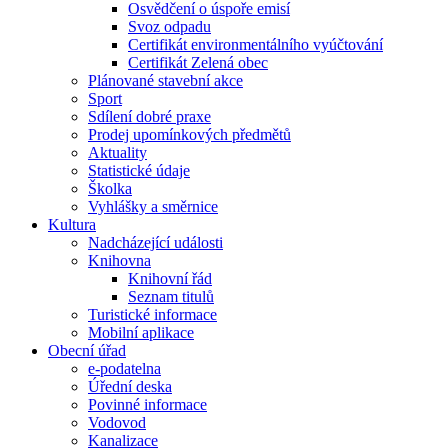
Osvědčení o úspoře emisí
Svoz odpadu
Certifikát environmentálního vyúčtování
Certifikát Zelená obec
Plánované stavební akce
Sport
Sdílení dobré praxe
Prodej upomínkových předmětů
Aktuality
Statistické údaje
Školka
Vyhlášky a směrnice
Kultura
Nadcházející události
Knihovna
Knihovní řád
Seznam titulů
Turistické informace
Mobilní aplikace
Obecní úřad
e-podatelna
Úřední deska
Povinné informace
Vodovod
Kanalizace