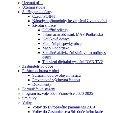
Územní plán
Územní studie
Služby pro občany
Czech POINT
Nápady a připomínky ke zlepšení života v obci
Životní situace
Důležité odkazy
Informační občasník MAS Podbrdsko
Kotlíková dotace
Finanční příspěvky obce
MAS Podbrdsko
Sociálně aktivizační služby pro rodiny s
dětmi
Televizní digitální vysílání DVB-TV2
Zastupitelstvo obce
Požární ochrana v obci
Sdružení dobrovolných hasičů
Preventivně výchovná činnost
Dokumenty
Formuláře ke stažení
Program rozvoje obce Vranovice 2020-2025
Smlouvy
Volby
Volby do Evropského parlamentu 2019
Volby do Zastupitelstva Středočeského kraje