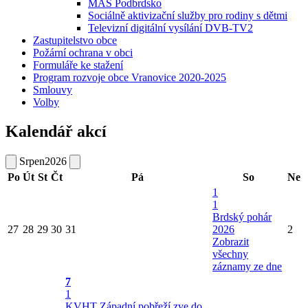
MAS Podbrdsko
Sociálně aktivizační služby pro rodiny s dětmi
Televizní digitální vysílání DVB-TV2
Zastupitelstvo obce
Požární ochrana v obci
Formuláře ke stažení
Program rozvoje obce Vranovice 2020-2025
Smlouvy
Volby
Kalendář akcí
Srpen
2026
Po
Út
St
Čt
Pá
So
Ne
1
1
Brdský pohár
27
28
29
30
31
2026
2
Zobrazit
všechny
záznamy ze dne
7
1
KVHT Západní pobřeží zve do