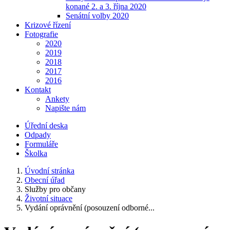
konané 2. a 3. října 2020
Senátní volby 2020
Krizové řízení
Fotografie
2020
2019
2018
2017
2016
Kontakt
Ankety
Napište nám
Úřední deska
Odpady
Formuláře
Školka
Úvodní stránka
Obecní úřad
Služby pro občany
Životní situace
Vydání oprávnění (posouzení odborné...