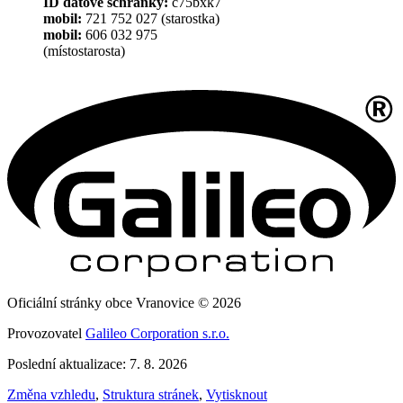
ID datové schránky:
c75bxk7
mobil:
721 752 027 (starostka)
mobil:
606 032 975
(místostarosta)
Oficiální stránky obce Vranovice © 2026
Provozovatel
Galileo Corporation s.r.o.
Poslední aktualizace: 7. 8. 2026
Změna vzhledu
,
Struktura stránek
,
Vytisknout