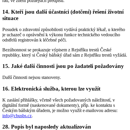
řád, ve znění pozdějších předpisů.
14. Kteří jsou další účastníci (dotčení) řešení životní
situace
Posudek o zdravotní způsobilosti vydává praktický lékař, u kterého
je uchazeč o oprávnění k výkonu funkce technického vedoucího
odstřelů registrován k léčebné péči.
Bezúhonnost se prokazuje výpisem z Rejstříku trestů České
republiky, který si Český báňský úřad sám z Rejstříku trestů vyžádá.
15. Jaké další činnosti jsou po žadateli požadovány
Další činnosti nejsou stanoveny.
16. Elektronická služba, kterou lze využít
K zaslání přihlášky, včetně všech požadovaných náležitostí, v
digitální formě (naskenované dokumenty), příp. ke kontaktu s
Českým báňským úřadem, je možno využít e-mailovou adresu:
info@cbusbs.cz
.
28. Popis byl naposledy aktualizován