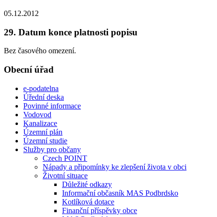
05.12.2012
29. Datum konce platnosti popisu
Bez časového omezení.
Obecní úřad
e-podatelna
Úřední deska
Povinné informace
Vodovod
Kanalizace
Územní plán
Územní studie
Služby pro občany
Czech POINT
Nápady a připomínky ke zlepšení života v obci
Životní situace
Důležité odkazy
Informační občasník MAS Podbrdsko
Kotlíková dotace
Finanční příspěvky obce