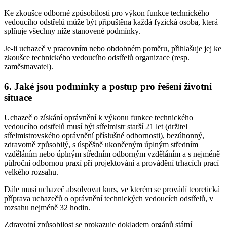
Ke zkoušce odborné způsobilosti pro výkon funkce technického
vedoucího odstřelů může být připuštěna každá fyzická osoba, která
splňuje všechny níže stanovené podmínky.
Je-li uchazeč v pracovním nebo obdobném poměru, přihlašuje jej ke
zkoušce technického vedoucího odstřelů organizace (resp.
zaměstnavatel).
6. Jaké jsou podmínky a postup pro řešení životní
situace
Uchazeč o získání oprávnění k výkonu funkce technického
vedoucího odstřelů musí být střelmistr starší 21 let (držitel
střelmistrovského oprávnění příslušné odbornosti), bezúhonný,
zdravotně způsobilý, s úspěšně ukončeným úplným středním
vzděláním nebo úplným středním odborným vzděláním a s nejméně
půlroční odbornou praxí při projektování a provádění trhacích prací
velkého rozsahu.
Dále musí uchazeč absolvovat kurs, ve kterém se provádí teoretická
příprava uchazečů o oprávnění technických vedoucích odstřelů, v
rozsahu nejméně 32 hodin.
Zdravotní způsobilost se prokazuje dokladem orgánů státní