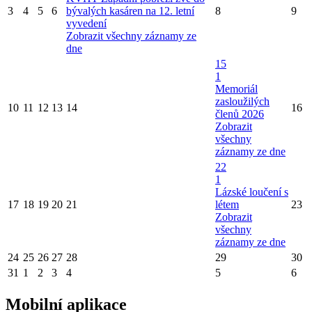
3
4
5
6
bývalých kasáren na 12. letní
8
9
vyvedení
Zobrazit všechny záznamy ze
dne
15
1
Memoriál
zasloužilých
10
11
12
13
14
16
členů 2026
Zobrazit
všechny
záznamy ze dne
22
1
Lázské loučení s
17
18
19
20
21
létem
23
Zobrazit
všechny
záznamy ze dne
24
25
26
27
28
29
30
31
1
2
3
4
5
6
Mobilní aplikace