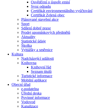
Osvědčení o úspoře emisí
Svoz odpadu
Certifikát environmentálního vyúčtování
Certifikát Zelená obec
Plánované stavební akce
Sport
Sdílení dobré praxe
Prodej upomínkových předmětů
Aktuality
Statistické údaje
Školka
Vyhlášky a směrnice
Kultura
Nadcházející události
Knihovna
Knihovní řád
Seznam titulů
Turistické informace
Mobilní aplikace
Obecní úřad
e-podatelna
Úřední deska
Povinné informace
Vodovod
Kanalizace