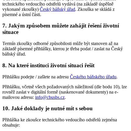
technického vedoucího odstřelů vydává (na základě úspěšně
vykonané zkoušky)
Český báňský úřad
. Zkouška se skládá z
písemné a ústní části.
7. Jakým způsobem můžete zahájit řešení životní
situace
Termín zkoušky odborné způsobilosti může být stanoven až na
základě písemné přihlášky, kterou je třeba podat / zaslat na Český
báňský úřad.
8. Na které instituci životní situaci řešit
Přihlášku podejte / zašlete na adresu
Českého báňského úřadu
.
Přihlášku, včetně všech požadovaných náležitostí (dle bodu 10), lze
rovněž zaslat v digitální formě (naskenované dokumenty) na e-
mailovou adresu:
info@cbusbs.cz
.
10. Jaké doklady je nutné mít s sebou
Přihláška ke zkoušce technického vedoucího odstřelů zejména
obsahuje: