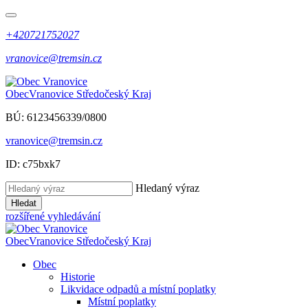
+420721752027
vranovice@tremsin.cz
Obec
Vranovice
Středočeský Kraj
BÚ: 6123456339/0800
vranovice@tremsin.cz
ID: c75bxk7
Hledaný výraz
Hledat
rozšířené vyhledávání
Obec
Vranovice
Středočeský Kraj
Obec
Historie
Likvidace odpadů a místní poplatky
Místní poplatky