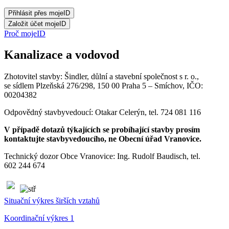
Proč mojeID
Kanalizace a vodovod
Zhotovitel stavby: Šindler, důlní a stavební společnost s r. o.,
se sídlem Plzeňská 276/298, 150 00 Praha 5 – Smíchov, IČO:
00204382
Odpovědný stavbyvedoucí: Otakar Celerýn, tel. 724 081 116
V případě dotazů týkajících se probíhající stavby prosím
kontaktujte stavbyvedoucího, ne Obecní úřad Vranovice.
Technický dozor Obce Vranovice: Ing. Rudolf Baudisch, tel.
602 244 674
Situační výkres širších vztahů
Koordinační výkres 1