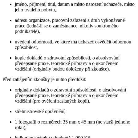
jméno, příjmení, titul, datum a místo narození uchazeče, místo
jeho trvalého pobytu,
adresu organizace, pracovní zařazení a druh vykonávané
práce (jedná-li se o zaměstnance, nikoliv soukromého
podnikatele),
uvedení odbornosti, ve které má uchazeč osvědčit odbornou
způsobilost,
kopie dokladů o zdravotní způsobilosti, o absolvování
předepsané praxe, teoretické přípravy a o ukončeném
vzdělání (originály budou doloženy při zkoušce).
Před zahájením zkoušky je nutno předložit:
originály dokladů o zdravotní způsobilosti, o absolvování
předepsané praxe, teoretické přípravy a o ukončeném
vzdělání (pro ověření zaslaných kopií),
střelmistrovské oprávnění,
1 fotografii o rozměrech 35 mm x 45 mm (ne starší jednoho
roku),
kolkovou známku v hodnotě 1 000 Kč.