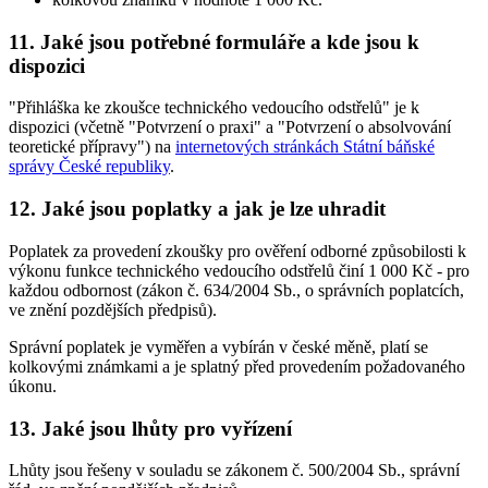
11. Jaké jsou potřebné formuláře a kde jsou k
dispozici
"Přihláška ke zkoušce technického vedoucího odstřelů" je k
dispozici (včetně "Potvrzení o praxi" a "Potvrzení o absolvování
teoretické přípravy") na
internetových stránkách Státní báňské
správy České republiky
.
12. Jaké jsou poplatky a jak je lze uhradit
Poplatek za provedení zkoušky pro ověření odborné způsobilosti k
výkonu funkce technického vedoucího odstřelů činí 1 000 Kč - pro
každou odbornost (zákon č. 634/2004 Sb., o správních poplatcích,
ve znění pozdějších předpisů).
Správní poplatek je vyměřen a vybírán v české měně, platí se
kolkovými známkami a je splatný před provedením požadovaného
úkonu.
13. Jaké jsou lhůty pro vyřízení
Lhůty jsou řešeny v souladu se zákonem č. 500/2004 Sb., správní