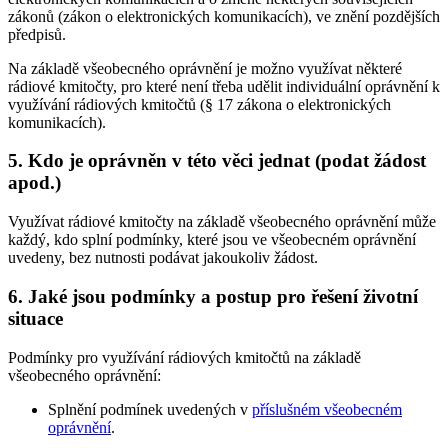
zákonů (zákon o elektronických komunikacích), ve znění pozdějších
předpisů.
Na základě všeobecného oprávnění je možno využívat některé
rádiové kmitočty, pro které není třeba udělit individuální oprávnění k
využívání rádiových kmitočtů (§ 17 zákona o elektronických
komunikacích).
5. Kdo je oprávněn v této věci jednat (podat žádost
apod.)
Využívat rádiové kmitočty na základě všeobecného oprávnění může
každý, kdo splní podmínky, které jsou ve všeobecném oprávnění
uvedeny, bez nutnosti podávat jakoukoliv žádost.
6. Jaké jsou podmínky a postup pro řešení životní
situace
Podmínky pro využívání rádiových kmitočtů na základě
všeobecného oprávnění:
Splnění podmínek uvedených v
příslušném všeobecném
oprávnění
.