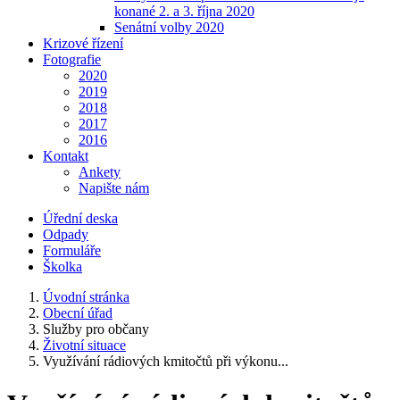
konané 2. a 3. října 2020
Senátní volby 2020
Krizové řízení
Fotografie
2020
2019
2018
2017
2016
Kontakt
Ankety
Napište nám
Úřední deska
Odpady
Formuláře
Školka
Úvodní stránka
Obecní úřad
Služby pro občany
Životní situace
Využívání rádiových kmitočtů při výkonu...