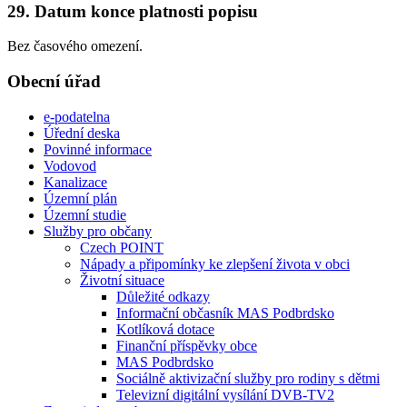
29. Datum konce platnosti popisu
Bez časového omezení.
Obecní úřad
e-podatelna
Úřední deska
Povinné informace
Vodovod
Kanalizace
Územní plán
Územní studie
Služby pro občany
Czech POINT
Nápady a připomínky ke zlepšení života v obci
Životní situace
Důležité odkazy
Informační občasník MAS Podbrdsko
Kotlíková dotace
Finanční příspěvky obce
MAS Podbrdsko
Sociálně aktivizační služby pro rodiny s dětmi
Televizní digitální vysílání DVB-TV2