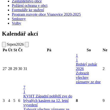
Zastupitelstvo obce
Požární ochrana v obci
Formuláře ke stažení
Program rozvoje obce Vranovice 2020-2025
Smlouvy
Volby
Kalendář akcí
Srpen
2026
Po
Út
St
Čt
Pá
So
Ne
1
1
Brdský pohár
27
28
29
30
31
2026
2
Zobrazit
všechny
záznamy ze dne
7
1
KVHT Západní pobřeží zve do
3
4
5
6
bývalých kasáren na 12. letní
8
9
vyvedení
Zobrazit všechny záznamy ze