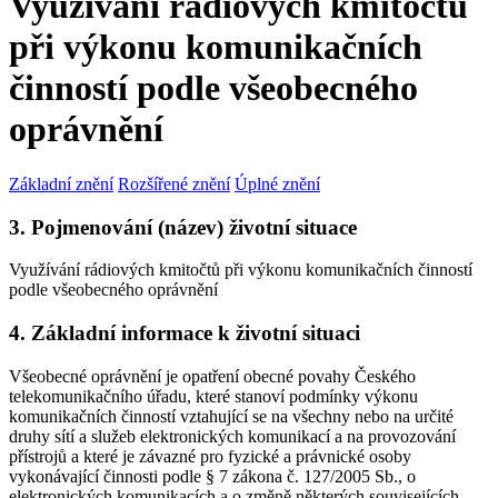
Využívání rádiových kmitočtů
při výkonu komunikačních
činností podle všeobecného
oprávnění
Základní znění
Rozšířené znění
Úplné znění
3. Pojmenování (název) životní situace
Využívání rádiových kmitočtů při výkonu komunikačních činností
podle všeobecného oprávnění
4. Základní informace k životní situaci
Všeobecné oprávnění je opatření obecné povahy Českého
telekomunikačního úřadu, které stanoví podmínky výkonu
komunikačních činností vztahující se na všechny nebo na určité
druhy sítí a služeb elektronických komunikací a na provozování
přístrojů a které je závazné pro fyzické a právnické osoby
vykonávající činnosti podle § 7 zákona č. 127/2005 Sb., o
elektronických komunikacích a o změně některých souvisejících