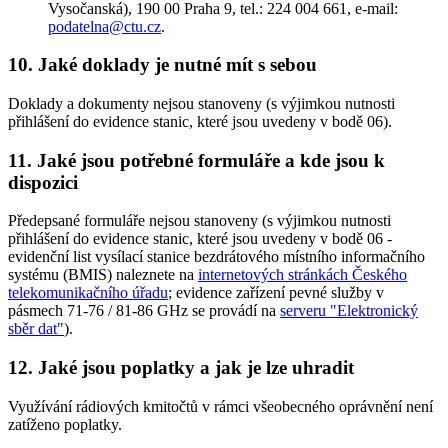
Vysočanská), 190 00 Praha 9, tel.: 224 004 661, e-mail:
podatelna@ctu.cz
.
10. Jaké doklady je nutné mít s sebou
Doklady a dokumenty nejsou stanoveny (s výjimkou nutnosti
přihlášení do evidence stanic, které jsou uvedeny v bodě 06).
11. Jaké jsou potřebné formuláře a kde jsou k
dispozici
Předepsané formuláře nejsou stanoveny (s výjimkou nutnosti
přihlášení do evidence stanic, které jsou uvedeny v bodě 06 -
evidenční list vysílací stanice bezdrátového místního informačního
systému (BMIS) naleznete na
internetových stránkách Českého
telekomunikačního úřadu
; evidence zařízení pevné služby v
pásmech 71-76 / 81-86 GHz se provádí na
serveru "Elektronický
sběr dat"
).
12. Jaké jsou poplatky a jak je lze uhradit
Využívání rádiových kmitočtů v rámci všeobecného oprávnění není
zatíženo poplatky.