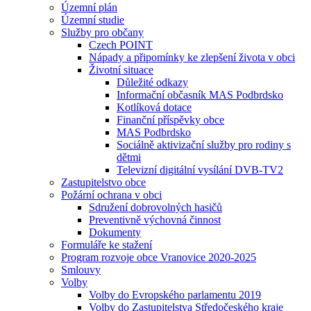
Územní plán
Územní studie
Služby pro občany
Czech POINT
Nápady a připomínky ke zlepšení života v obci
Životní situace
Důležité odkazy
Informační občasník MAS Podbrdsko
Kotlíková dotace
Finanční příspěvky obce
MAS Podbrdsko
Sociálně aktivizační služby pro rodiny s
dětmi
Televizní digitální vysílání DVB-TV2
Zastupitelstvo obce
Požární ochrana v obci
Sdružení dobrovolných hasičů
Preventivně výchovná činnost
Dokumenty
Formuláře ke stažení
Program rozvoje obce Vranovice 2020-2025
Smlouvy
Volby
Volby do Evropského parlamentu 2019
Volby do Zastupitelstva Středočeského kraje