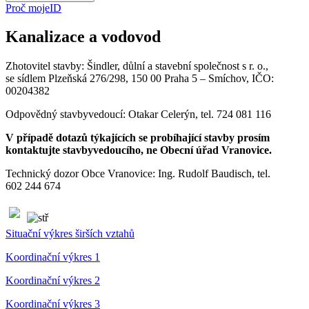
Proč mojeID
Kanalizace a vodovod
Zhotovitel stavby: Šindler, důlní a stavební společnost s r. o.,
se sídlem Plzeňská 276/298, 150 00 Praha 5 – Smíchov, IČO:
00204382
Odpovědný stavbyvedoucí: Otakar Celerýn, tel. 724 081 116
V případě dotazů týkajících se probíhající stavby prosím
kontaktujte stavbyvedoucího, ne Obecní úřad Vranovice.
Technický dozor Obce Vranovice: Ing. Rudolf Baudisch, tel.
602 244 674
Situační výkres širších vztahů
Koordinační výkres 1
Koordinační výkres 2
Koordinační výkres 3