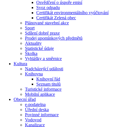
Osvědčení o úspoře emisí
Svoz odpadu
Certifikát environmentálního vyúčtování
Certifikát Zelená obec
Plánované stavební akce
Sport
Sdílení dobré praxe
Prodej upomínkových předmětů
Aktuality
Statistické údaje
Školka
Vyhlášky a směrnice
Kultura
Nadcházející události
Knihovna
Knihovní řád
Seznam titulů
Turistické informace
Mobilní aplikace
Obecní úřad
e-podatelna
Úřední deska
Povinné informace
Vodovod
Kanalizace