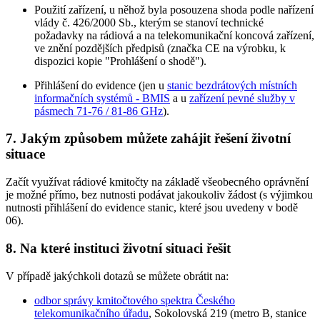
Použití zařízení, u něhož byla posouzena shoda podle nařízení
vlády č. 426/2000 Sb., kterým se stanoví technické
požadavky na rádiová a na telekomunikační koncová zařízení,
ve znění pozdějších předpisů (značka CE na výrobku, k
dispozici kopie "Prohlášení o shodě").
Přihlášení do evidence (jen u
stanic bezdrátových místních
informačních systémů - BMIS
a u
zařízení pevné služby v
pásmech 71-76 / 81-86 GHz
).
7. Jakým způsobem můžete zahájit řešení životní
situace
Začít využívat rádiové kmitočty na základě všeobecného oprávnění
je možné přímo, bez nutnosti podávat jakoukoliv žádost (s výjimkou
nutnosti přihlášení do evidence stanic, které jsou uvedeny v bodě
06).
8. Na které instituci životní situaci řešit
V případě jakýchkoli dotazů se můžete obrátit na:
odbor správy kmitočtového spektra Českého
telekomunikačního úřadu
, Sokolovská 219 (metro B, stanice