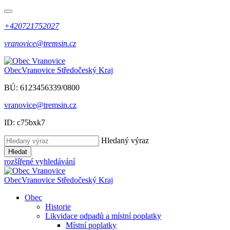
+420721752027
vranovice@tremsin.cz
Obec
Vranovice
Středočeský Kraj
BÚ: 6123456339/0800
vranovice@tremsin.cz
ID: c75bxk7
Hledaný výraz
Hledat
rozšířené vyhledávání
Obec
Vranovice
Středočeský Kraj
Obec
Historie
Likvidace odpadů a místní poplatky
Místní poplatky