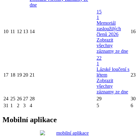
dne
15
1
Memoriál
zasloužilých
10
11
12
13
14
16
členů 2026
Zobrazit
všechny
záznamy ze dne
22
1
Lázské loučení s
17
18
19
20
21
létem
23
Zobrazit
všechny
záznamy ze dne
24
25
26
27
28
29
30
31
1
2
3
4
5
6
Mobilní aplikace