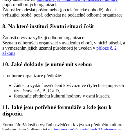
popř. u odborných organizací.
Žádost lze odeslat poštou nebo (po telefonické dohodě) předat
vyřizující osobě, popř. odevzdat na podatelně odborné organizace.
8. Na které instituci životní situaci řešit
Žádosti o vývoz vyřizují odborné organizace.
Seznam odborných organizací s uvedením oborů, v nichž působí, a
s vymezením jejich územní působnosti je uveden v
příloze č. 2
zákona
.
10. Jaké doklady je nutné mít s sebou
U odborné organizace předložte:
žádost o vydání osvědčení k vývozu ve čtyřech stejnopisech
označených A, B, C a D,
fotografie předmětu kulturní hodnoty v osmi kusech.
11. Jaké jsou potřebné formuláře a kde jsou k
dispozici
Formuláře žádostí o vydání osvědčení k vývozu předmětu kulturní
hodnoty jsou k dispozici na
internetových stránkách Ministerstva