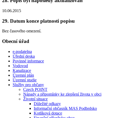
28. Popis byl naposledy aktualizován
10.06.2015
29. Datum konce platnosti popisu
Bez časového omezení.
Obecní úřad
e-podatelna
Úřední deska
Povinné informace
Vodovod
Kanalizace
Územní plán
Územní studie
Služby pro občany
Czech POINT
Nápady a připomínky ke zlepšení života v obci
Životní situace
Důležité odkazy
Informační občasník MAS Podbrdsko
Kotlíková dotace
Finanční příspěvky obce