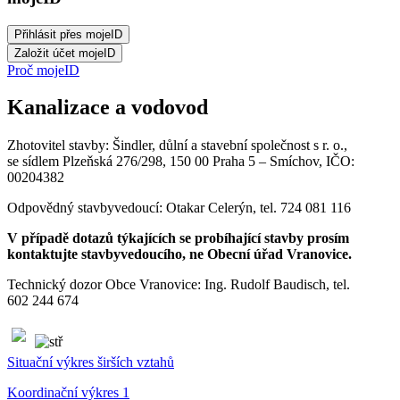
Proč mojeID
Kanalizace a vodovod
Zhotovitel stavby: Šindler, důlní a stavební společnost s r. o.,
se sídlem Plzeňská 276/298, 150 00 Praha 5 – Smíchov, IČO:
00204382
Odpovědný stavbyvedoucí: Otakar Celerýn, tel. 724 081 116
V případě dotazů týkajících se probíhající stavby prosím
kontaktujte stavbyvedoucího, ne Obecní úřad Vranovice.
Technický dozor Obce Vranovice: Ing. Rudolf Baudisch, tel.
602 244 674
Situační výkres širších vztahů
Koordinační výkres 1