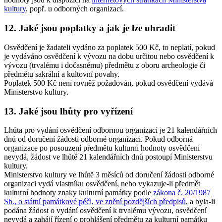
kultury
, popř. u odborných organizací.
12. Jaké jsou poplatky a jak je lze uhradit
Osvědčení je žadateli vydáno za poplatek 500 Kč, to neplatí, pokud
je vydáváno osvědčení k vývozu na dobu určitou nebo osvědčení k
vývozu (trvalému i dočasnému) předmětu z oboru archeologie či
předmětu sakrální a kultovní povahy.
Poplatek 500 Kč není rovněž požadován, pokud osvědčení vydává
Ministerstvo kultury.
13. Jaké jsou lhůty pro vyřízení
Lhůta pro vydání osvědčení odbornou organizací je 21 kalendářních
dnů od doručení žádosti odborné organizaci. Pokud odborná
organizace po posouzení předmětu kulturní hodnoty osvědčení
nevydá, žádost ve lhůtě 21 kalendářních dnů postoupí Ministerstvu
kultury.
Ministerstvo kultury ve lhůtě 3 měsíců od doručení žádosti odborné
organizaci vydá vlastníku osvědčení, nebo vykazuje-li předmět
kulturní hodnoty znaky kulturní památky podle
zákona č. 20/1987
Sb., o státní památkové péči, ve znění pozdějších předpisů
, a byla-li
podána žádost o vydání osvědčení k trvalému vývozu, osvědčení
nevydá a zahájí řízení o prohlášení předmětu za kulturní památku