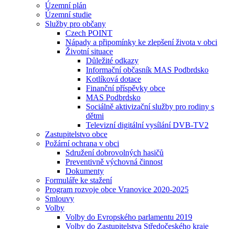
Územní plán
Územní studie
Služby pro občany
Czech POINT
Nápady a připomínky ke zlepšení života v obci
Životní situace
Důležité odkazy
Informační občasník MAS Podbrdsko
Kotlíková dotace
Finanční příspěvky obce
MAS Podbrdsko
Sociálně aktivizační služby pro rodiny s
dětmi
Televizní digitální vysílání DVB-TV2
Zastupitelstvo obce
Požární ochrana v obci
Sdružení dobrovolných hasičů
Preventivně výchovná činnost
Dokumenty
Formuláře ke stažení
Program rozvoje obce Vranovice 2020-2025
Smlouvy
Volby
Volby do Evropského parlamentu 2019
Volby do Zastupitelstva Středočeského kraje