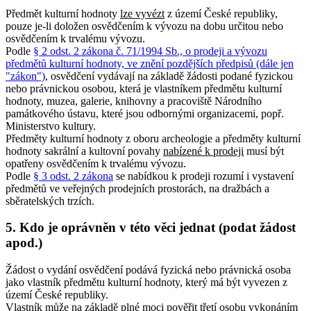
Předmět kulturní hodnoty
lze vyvézt
z území České republiky,
pouze je-li doložen osvědčením k vývozu na dobu určitou nebo
osvědčením k trvalému vývozu.
Podle
§ 2 odst. 2 zákona č. 71/1994 Sb., o prodeji a vývozu
předmětů kulturní hodnoty, ve znění pozdějších předpisů (dále jen
"zákon")
, osvědčení vydávají na základě žádosti podané fyzickou
nebo právnickou osobou, která je vlastníkem předmětu kulturní
hodnoty, muzea, galerie, knihovny a pracoviště Národního
památkového ústavu, které jsou odbornými organizacemi, popř.
Ministerstvo kultury.
Předměty kulturní hodnoty z oboru archeologie a předměty kulturní
hodnoty sakrální a kultovní povahy
nabízené k prodeji
musí být
opatřeny osvědčením k trvalému vývozu.
Podle
§ 3 odst. 2 zákona
se nabídkou k prodeji rozumí i vystavení
předmětů ve veřejných prodejních prostorách, na dražbách a
sběratelských trzích.
5. Kdo je oprávněn v této věci jednat (podat žádost
apod.)
Žádost o vydání osvědčení podává fyzická nebo právnická osoba
jako vlastník předmětu kulturní hodnoty, který má být vyvezen z
území České republiky.
Vlastník může na základě plné moci pověřit třetí osobu vykonáním