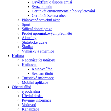
Osvědčení o úspoře emisí
Svoz odpadu
Certifikát environmentálního vyúčtování
Certifikát Zelená obec
Plánované stavební akce
Sport
Sdílení dobré praxe
Prodej upomínkových předmětů
Aktuality
Statistické údaje
Školka
Vyhlášky a směrnice
Kultura
Nadcházející události
Knihovna
Knihovní řád
Seznam titulů
Turistické informace
Mobilní aplikace
Obecní úřad
e-podatelna
Úřední deska
Povinné informace
Vodovod
Kanalizace