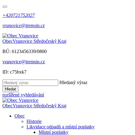
+420721752027
vranovice@tremsin.cz
Obec
Vranovice
Středočeský Kraj
BÚ: 6123456339/0800
vranovice@tremsin.cz
ID: c75bxk7
Hledaný výraz
Hledat
rozšířené vyhledávání
Obec
Vranovice
Středočeský Kraj
Obec
Historie
Likvidace odpadů a místní poplatky
Místní poplatky