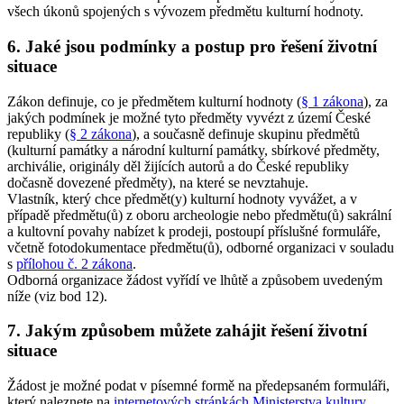
všech úkonů spojených s vývozem předmětu kulturní hodnoty.
6. Jaké jsou podmínky a postup pro řešení životní
situace
Zákon definuje, co je předmětem kulturní hodnoty (
§ 1 zákona
), za
jakých podmínek je možné tyto předměty vyvézt z území České
republiky (
§ 2 zákona
), a současně definuje skupinu předmětů
(kulturní památky a národní kulturní památky, sbírkové předměty,
archiválie, originály děl žijících autorů a do České republiky
dočasně dovezené předměty), na které se nevztahuje.
Vlastník, který chce předmět(y) kulturní hodnoty vyvážet, a v
případě předmětu(ů) z oboru archeologie nebo předmětu(ů) sakrální
a kultovní povahy nabízet k prodeji, postoupí příslušné formuláře,
včetně fotodokumentace předmětu(ů), odborné organizaci v souladu
s
přílohou č. 2 zákona
.
Odborná organizace žádost vyřídí ve lhůtě a způsobem uvedeným
níže (viz bod 12).
7. Jakým způsobem můžete zahájit řešení životní
situace
Žádost je možné podat v písemné formě na předepsaném formuláři,
který naleznete na
internetových stránkách Ministerstva kultury
,