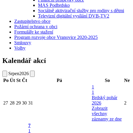
MAS Podbrdsko
Sociálně aktivizační služby pro rodiny s dětmi
Televizní digitální vysílání DVB-TV2
Zastupitelstvo obce
Požární ochrana v obci
Formuláře ke stažení
Program rozvoje obce Vranovice 2020-2025
Smlouvy
Volby
Kalendář akcí
Srpen
2026
Po
Út
St
Čt
Pá
So
Ne
1
1
Brdský pohár
27
28
29
30
31
2026
2
Zobrazit
všechny
záznamy ze dne
7
1