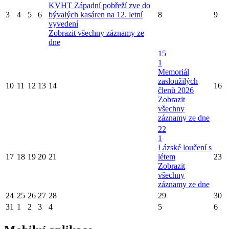
KVHT Západní pobřeží zve do
3
4
5
6
bývalých kasáren na 12. letní
8
9
vyvedení
Zobrazit všechny záznamy ze
dne
15
1
Memoriál
zasloužilých
10
11
12
13
14
16
členů 2026
Zobrazit
všechny
záznamy ze dne
22
1
Lázské loučení s
17
18
19
20
21
létem
23
Zobrazit
všechny
záznamy ze dne
24
25
26
27
28
29
30
31
1
2
3
4
5
6