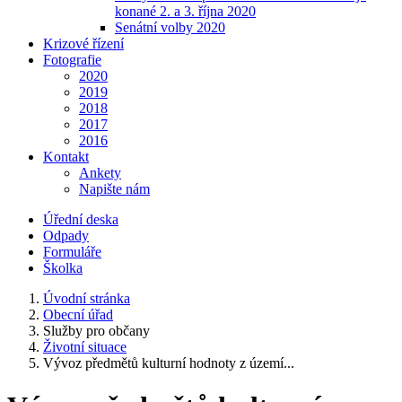
konané 2. a 3. října 2020
Senátní volby 2020
Krizové řízení
Fotografie
2020
2019
2018
2017
2016
Kontakt
Ankety
Napište nám
Úřední deska
Odpady
Formuláře
Školka
Úvodní stránka
Obecní úřad
Služby pro občany
Životní situace
Vývoz předmětů kulturní hodnoty z území...