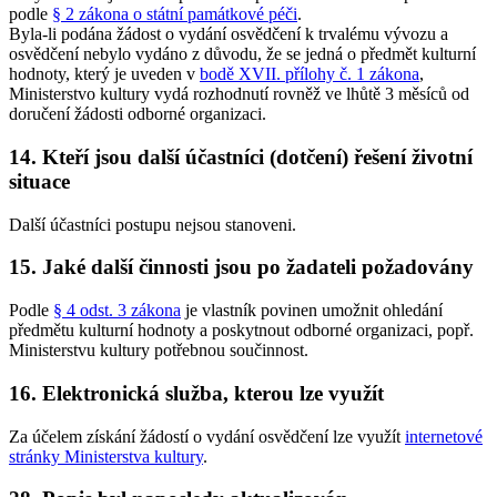
podle
§ 2 zákona o státní památkové péči
.
Byla-li podána žádost o vydání osvědčení k trvalému vývozu a
osvědčení nebylo vydáno z důvodu, že se jedná o předmět kulturní
hodnoty, který je uveden v
bodě XVII. přílohy č. 1 zákona
,
Ministerstvo kultury vydá rozhodnutí rovněž ve lhůtě 3 měsíců od
doručení žádosti odborné organizaci.
14. Kteří jsou další účastníci (dotčení) řešení životní
situace
Další účastníci postupu nejsou stanoveni.
15. Jaké další činnosti jsou po žadateli požadovány
Podle
§ 4 odst. 3 zákona
je vlastník povinen umožnit ohledání
předmětu kulturní hodnoty a poskytnout odborné organizaci, popř.
Ministerstvu kultury potřebnou součinnost.
16. Elektronická služba, kterou lze využít
Za účelem získání žádostí o vydání osvědčení lze využít
internetové
stránky Ministerstva kultury
.