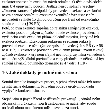
exekutor usnesením exekuční návrh odmítne. O těchto následcích
musí být oprávněný poučen. Jestliže nejsou splněny všechny
zákonem stanovené předpoklady pro vedení exekuce a exekuční
návrh nebude odmítnut, exekutor exekuční návrh usnesením
nejpozději ve lhůtě 15 dní od doručení pověření od exekučního
soudu zamítne (§ 39 EŘ).
Poté, co byla exekuce zapsána do rejstříku zahájených exekucí,
exekutor posoudí, jakým způsobem bude exekuce provedena, a
vydá nebo zruší exekuční příkaz ohledně majetku, který má být
exekucí postižen. Exekučním příkazem se rozumí příkaz k
provedení exekuce některým ze způsobů uvedených v EŘ (viz 58 a
násl. EŘ). Exekutor je povinen v exekučním příkazu zvolit takový
způsob exekuce, který není zřejmě nevhodný, zejména vzhledem k
nepoměru výše dluhů povinného a ceny předmětu, z něhož má být
splnění závazků povinného dosaženo (§ 47 odst. 1 EŘ).
10. Jaké doklady je nutné mít s sebou
Soudní řízení je komplexní proces, v jehož rámci může být nutné
zajistit různé dokumenty. Případná potřeba určitých dokladů
vyplývá z konkrétní situace.
Stejně jako u jiných řízení se účastníci prokazují u jednání svým
občanským průkazem; jsou-li zastoupeni, je nutné, aby soudu
poskytli plnou moc, kterou udělili svému zástupci.