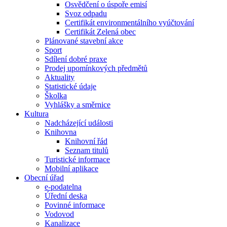
Osvědčení o úspoře emisí
Svoz odpadu
Certifikát environmentálního vyúčtování
Certifikát Zelená obec
Plánované stavební akce
Sport
Sdílení dobré praxe
Prodej upomínkových předmětů
Aktuality
Statistické údaje
Školka
Vyhlášky a směrnice
Kultura
Nadcházející události
Knihovna
Knihovní řád
Seznam titulů
Turistické informace
Mobilní aplikace
Obecní úřad
e-podatelna
Úřední deska
Povinné informace
Vodovod
Kanalizace