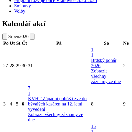
Program rozvoje obce Vranovice 2020-2025
Smlouvy
Volby
Kalendář akcí
Srpen
2026
Po
Út
St
Čt
Pá
So
Ne
1
1
Brdský pohár
27
28
29
30
31
2026
2
Zobrazit
všechny
záznamy ze dne
7
1
KVHT Západní pobřeží zve do
3
4
5
6
bývalých kasáren na 12. letní
8
9
vyvedení
Zobrazit všechny záznamy ze
dne
15
1