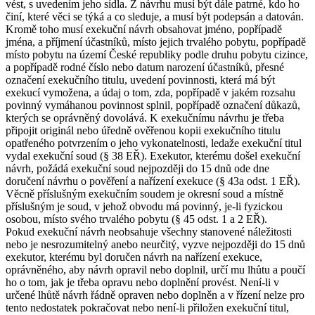
vést, s uvedením jeho sídla. Z návrhu musí být dále patrné, kdo ho
činí, které věci se týká a co sleduje, a musí být podepsán a datován.
Kromě toho musí exekuční návrh obsahovat jméno, popřípadě
jména, a příjmení účastníků, místo jejich trvalého pobytu, popřípadě
místo pobytu na území České republiky podle druhu pobytu cizince,
a popřípadě rodné číslo nebo datum narození účastníků, přesné
označení exekučního titulu, uvedení povinnosti, která má být
exekucí vymožena, a údaj o tom, zda, popřípadě v jakém rozsahu
povinný vymáhanou povinnost splnil, popřípadě označení důkazů,
kterých se oprávněný dovolává. K exekučnímu návrhu je třeba
připojit originál nebo úředně ověřenou kopii exekučního titulu
opatřeného potvrzením o jeho vykonatelnosti, ledaže exekuční titul
vydal exekuční soud (§ 38 EŘ). Exekutor, kterému došel exekuční
návrh, požádá exekuční soud nejpozději do 15 dnů ode dne
doručení návrhu o pověření a nařízení exekuce (§ 43a odst. 1 EŘ).
Věcně příslušným exekučním soudem je okresní soud a místně
příslušným je soud, v jehož obvodu má povinný, je-li fyzickou
osobou, místo svého trvalého pobytu (§ 45 odst. 1 a 2 EŘ).
Pokud exekuční návrh neobsahuje všechny stanovené náležitosti
nebo je nesrozumitelný anebo neurčitý, vyzve nejpozději do 15 dnů
exekutor, kterému byl doručen návrh na nařízení exekuce,
oprávněného, aby návrh opravil nebo doplnil, určí mu lhůtu a poučí
ho o tom, jak je třeba opravu nebo doplnění provést. Není-li v
určené lhůtě návrh řádně opraven nebo doplněn a v řízení nelze pro
tento nedostatek pokračovat nebo není-li přiložen exekuční titul,