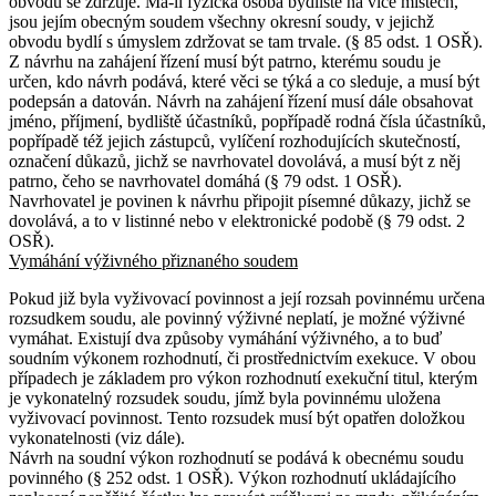
obvodu se zdržuje. Má-li fyzická osoba bydliště na více místech,
jsou jejím obecným soudem všechny okresní soudy, v jejichž
obvodu bydlí s úmyslem zdržovat se tam trvale. (§ 85 odst. 1 OSŘ).
Z návrhu na zahájení řízení musí být patrno, kterému soudu je
určen, kdo návrh podává, které věci se týká a co sleduje, a musí být
podepsán a datován. Návrh na zahájení řízení musí dále obsahovat
jméno, příjmení, bydliště účastníků, popřípadě rodná čísla účastníků,
popřípadě též jejich zástupců, vylíčení rozhodujících skutečností,
označení důkazů, jichž se navrhovatel dovolává, a musí být z něj
patrno, čeho se navrhovatel domáhá (§ 79 odst. 1 OSŘ).
Navrhovatel je povinen k návrhu připojit písemné důkazy, jichž se
dovolává, a to v listinné nebo v elektronické podobě (§ 79 odst. 2
OSŘ).
Vymáhání výživného přiznaného soudem
Pokud již byla vyživovací povinnost a její rozsah povinnému určena
rozsudkem soudu, ale povinný výživné neplatí, je možné výživné
vymáhat. Existují dva způsoby vymáhání výživného, a to buď
soudním výkonem rozhodnutí, či prostřednictvím exekuce. V obou
případech je základem pro výkon rozhodnutí exekuční titul, kterým
je vykonatelný rozsudek soudu, jímž byla povinnému uložena
vyživovací povinnost. Tento rozsudek musí být opatřen doložkou
vykonatelnosti (viz dále).
Návrh na soudní výkon rozhodnutí se podává k obecnému soudu
povinného (§ 252 odst. 1 OSŘ). Výkon rozhodnutí ukládajícího