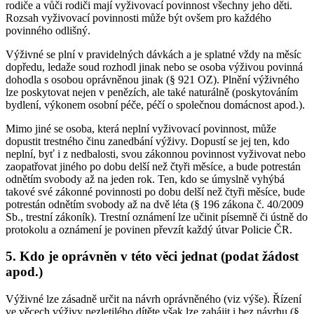
rodiče a vůči rodiči mají vyživovací povinnost všechny jeho děti.
Rozsah vyživovací povinnosti může být ovšem pro každého
povinného odlišný.
Výživné se plní v pravidelných dávkách a je splatné vždy na měsíc
dopředu, ledaže soud rozhodl jinak nebo se osoba výživou povinná
dohodla s osobou oprávněnou jinak (§ 921 OZ). Plnění výživného
lze poskytovat nejen v penězích, ale také naturálně (poskytováním
bydlení, výkonem osobní péče, péčí o společnou domácnost apod.).
Mimo jiné se osoba, která neplní vyživovací povinnost, může
dopustit trestného činu zanedbání výživy. Dopustí se jej ten, kdo
neplní, byť i z nedbalosti, svou zákonnou povinnost vyživovat nebo
zaopatřovat jiného po dobu delší než čtyři měsíce, a bude potrestán
odnětím svobody až na jeden rok. Ten, kdo se úmyslně vyhýbá
takové své zákonné povinnosti po dobu delší než čtyři měsíce, bude
potrestán odnětím svobody až na dvě léta (§ 196 zákona č. 40/2009
Sb., trestní zákoník). Trestní oznámení lze učinit písemně či ústně do
protokolu a oznámení je povinen převzít každý útvar Policie ČR.
5. Kdo je oprávněn v této věci jednat (podat žádost
apod.)
Výživné lze zásadně určit na návrh oprávněného (viz výše). Řízení
ve věcech výživy nezletilého dítěte však lze zahájit i bez návrhu (§