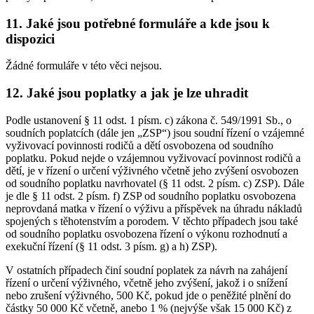
11. Jaké jsou potřebné formuláře a kde jsou k
dispozici
Žádné formuláře v této věci nejsou.
12. Jaké jsou poplatky a jak je lze uhradit
Podle ustanovení § 11 odst. 1 písm. c) zákona č. 549/1991 Sb., o
soudních poplatcích (dále jen „ZSP“) jsou soudní řízení o vzájemné
vyživovací povinnosti rodičů a dětí osvobozena od soudního
poplatku. Pokud nejde o vzájemnou vyživovací povinnost rodičů a
dětí, je v řízení o určení výživného včetně jeho zvýšení osvobozen
od soudního poplatku navrhovatel (§ 11 odst. 2 písm. c) ZSP). Dále
je dle § 11 odst. 2 písm. f) ZSP od soudního poplatku osvobozena
neprovdaná matka v řízení o výživu a příspěvek na úhradu nákladů
spojených s těhotenstvím a porodem. V těchto případech jsou také
od soudního poplatku osvobozena řízení o výkonu rozhodnutí a
exekuční řízení (§ 11 odst. 3 písm. g) a h) ZSP).
V ostatních případech činí soudní poplatek za návrh na zahájení
řízení o určení výživného, včetně jeho zvýšení, jakož i o snížení
nebo zrušení výživného, 500 Kč, pokud jde o peněžité plnění do
částky 50 000 Kč včetně, anebo 1 % (nejvýše však 15 000 Kč) z