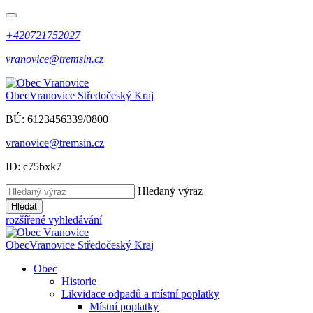
+420721752027
vranovice@tremsin.cz
Obec
Vranovice
Středočeský Kraj
BÚ: 6123456339/0800
vranovice@tremsin.cz
ID: c75bxk7
Hledaný výraz
Hledat
rozšířené vyhledávání
Obec
Vranovice
Středočeský Kraj
Obec
Historie
Likvidace odpadů a místní poplatky
Místní poplatky