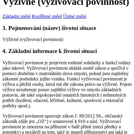
Výživné (vyživovací povinnost)
Základní znění
Rozšířené znění
Úplné znění
3. Pojmenování (název) životní situace
Výživné (vyživovací povinnost)
4. Základní informace k životní situaci
Vyživovací povinnost je projevem rodinné solidarity a funkcí rodiny
jako takové. Vyživovací povinnost ukládá osobě zákon a spočívá v
pomoci druhému v materiálním slova smyslu, pokud jsou naplněny
zákonné podmínky jejího vzniku. Funkcí vyživovací povinnosti je
výživa a přežití osoby, která má dle zákona právo na výživné. Pojem
výživa nezahrnuje pouze zajištění výživy ve smyslu základních
potravin, ale také uspokojování ostatních hmotných i nehmotných
potřeb (bydlení, ošacení, léčebné, kulturní, sportovní a rekreační
potřeby apod.).
Vyživovací povinnost upravuje zákon č. 89/2012 Sb., občanský
zákoník (dále jen „OZ“) v ustanovení § 910 a násl. Vyživovací
povinnost je omezena na příbuzné v řadě přímé (mezi předky a
potomky) a nezáleží na tom, jaký je stupeň příbuzenství ani jaká je