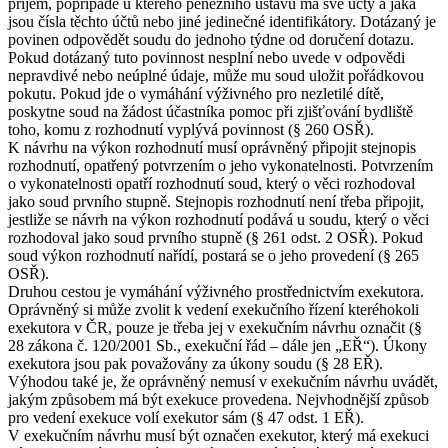
příjem, popřípadě u kterého peněžního ústavu má své účty a jaká
jsou čísla těchto účtů nebo jiné jedinečné identifikátory. Dotázaný je
povinen odpovědět soudu do jednoho týdne od doručení dotazu.
Pokud dotázaný tuto povinnost nesplní nebo uvede v odpovědi
nepravdivé nebo neúplné údaje, může mu soud uložit pořádkovou
pokutu. Pokud jde o vymáhání výživného pro nezletilé dítě,
poskytne soud na žádost účastníka pomoc při zjišťování bydliště
toho, komu z rozhodnutí vyplývá povinnost (§ 260 OSŘ).
K návrhu na výkon rozhodnutí musí oprávněný připojit stejnopis
rozhodnutí, opatřený potvrzením o jeho vykonatelnosti. Potvrzením
o vykonatelnosti opatří rozhodnutí soud, který o věci rozhodoval
jako soud prvního stupně. Stejnopis rozhodnutí není třeba připojit,
jestliže se návrh na výkon rozhodnutí podává u soudu, který o věci
rozhodoval jako soud prvního stupně (§ 261 odst. 2 OSŘ). Pokud
soud výkon rozhodnutí nařídí, postará se o jeho provedení (§ 265
OSŘ).
Druhou cestou je vymáhání výživného prostřednictvím exekutora.
Oprávněný si může zvolit k vedení exekučního řízení kteréhokoli
exekutora v ČR, pouze je třeba jej v exekučním návrhu označit (§
28 zákona č. 120/2001 Sb., exekuční řád – dále jen „EŘ“). Úkony
exekutora jsou pak považovány za úkony soudu (§ 28 EŘ).
Výhodou také je, že oprávněný nemusí v exekučním návrhu uvádět,
jakým způsobem má být exekuce provedena. Nejvhodnější způsob
pro vedení exekuce volí exekutor sám (§ 47 odst. 1 EŘ).
V exekučním návrhu musí být označen exekutor, který má exekuci