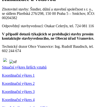
Zhotovitel stavby: Šindler, důlní a stavební společnost s r. o.,
se sídlem Plzeňská 276/298, 150 00 Praha 5 – Smíchov, IČO:
00204382
Odpovědný stavbyvedoucí: Otakar Celerýn, tel. 724 081 116
V případě dotazů týkajících se probíhající stavby prosím
kontaktujte stavbyvedoucího, ne Obecní úřad Vranovice.
Technický dozor Obce Vranovice: Ing. Rudolf Baudisch, tel.
602 244 674
Situační výkres širších vztahů
Koordinační výkres 1
Koordinační výkres 2
Koordinační výkres 3
Koordinační výkres 4