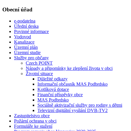
Obecní úřad
e-podatelna
Úřední deska
Povinné informace
Vodovod
Kanalizace
Územní plán
Územní studie
Služby pro občany
Czech POINT
Nápady a připomínky ke zlepšení života v obci
Životní situace
Důležité odkazy
Informační občasník MAS Podbrdsko
Kotlíková dotace
Finanční příspěvky obce
MAS Podbrdsko
Sociálně aktivizační služby pro rodiny s dětmi
Televizní digitální vysílání DVB-TV2
Zastupitelstvo obce
Požární ochrana v obci
Formuláře ke stažení