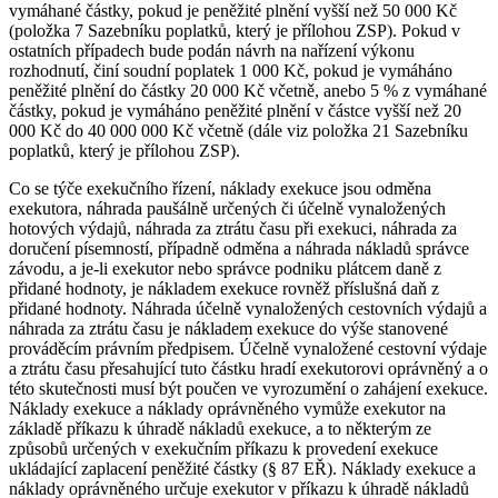
vymáhané částky, pokud je peněžité plnění vyšší než 50 000 Kč
(položka 7 Sazebníku poplatků, který je přílohou ZSP). Pokud v
ostatních případech bude podán návrh na nařízení výkonu
rozhodnutí, činí soudní poplatek 1 000 Kč, pokud je vymáháno
peněžité plnění do částky 20 000 Kč včetně, anebo 5 % z vymáhané
částky, pokud je vymáháno peněžité plnění v částce vyšší než 20
000 Kč do 40 000 000 Kč včetně (dále viz položka 21 Sazebníku
poplatků, který je přílohou ZSP).
Co se týče exekučního řízení, náklady exekuce jsou odměna
exekutora, náhrada paušálně určených či účelně vynaložených
hotových výdajů, náhrada za ztrátu času při exekuci, náhrada za
doručení písemností, případně odměna a náhrada nákladů správce
závodu, a je-li exekutor nebo správce podniku plátcem daně z
přidané hodnoty, je nákladem exekuce rovněž příslušná daň z
přidané hodnoty. Náhrada účelně vynaložených cestovních výdajů a
náhrada za ztrátu času je nákladem exekuce do výše stanovené
prováděcím právním předpisem. Účelně vynaložené cestovní výdaje
a ztrátu času přesahující tuto částku hradí exekutorovi oprávněný a o
této skutečnosti musí být poučen ve vyrozumění o zahájení exekuce.
Náklady exekuce a náklady oprávněného vymůže exekutor na
základě příkazu k úhradě nákladů exekuce, a to některým ze
způsobů určených v exekučním příkazu k provedení exekuce
ukládající zaplacení peněžité částky (§ 87 EŘ). Náklady exekuce a
náklady oprávněného určuje exekutor v příkazu k úhradě nákladů