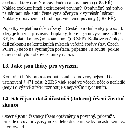
exekuce, který doručí oprávněnému a povinnému (§ 88 EŘ).
Náklad exekuce hradí exekutorovi povinný. Oprávněný má právo
na náhradu nákladů účelně vynaložených k vymáhání nároku.
Náklady oprávněného hradí oprávněnému povinný (§ 87 EŘ).
Poplatky se platí na účet zřízený u České národní banky pro soud,
který je k řízení příslušný. Poplatky, které nejsou vyšší než 5 000
Kč, lze platit kolkovými známkami (§ 8 ZSP). Kolkové známky se
dají zakoupit na kontaktních místech veřejné správy (tzv. Czech
POINT) nebo na vybraných poštách, případně i u soudu, pokud
daný soud tyto kolkové známky nabízí.
13. Jaké jsou lhůty pro vyřízení
Konkrétní lhůty pro rozhodnutí soudu stanoveny nejsou. Dle
ustanovení § 471 odst. 2 ZŘS však soud ve věcech péče o nezletilé
(tedy i o výživě dítěte) rozhoduje s největším urychlením.
14. Kteří jsou další účastníci (dotčení) řešení životní
situace
Obecně jsou účastníky řízení oprávněný a povinný, přičemž v
případě určování výživy nezletilého dítěte může být účastníkem též
navrhovatel.