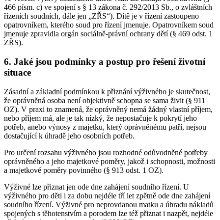
466 písm. c) ve spojení s § 13 zákona č. 292/2013 Sb., o zvláštních
řízeních soudních, dále jen „ZŘS“). Dítě je v řízení zastoupeno
opatrovníkem, kterého soud pro řízení jmenuje. Opatrovníkem soud
jmenuje zpravidla orgán sociálně-právní ochrany dětí (§ 469 odst. 1
ZŘS).
6. Jaké jsou podmínky a postup pro řešení životní
situace
Zásadní a základní podmínkou k přiznání výživného je skutečnost,
že oprávněná osoba není objektivně schopna se sama živit (§ 911
OZ). V praxi to znamená, že oprávněný nemá žádný vlastní příjem,
nebo příjem má, ale je tak nízký, že nepostačuje k pokrytí jeho
potřeb, anebo výnosy z majetku, který oprávněnému patří, nejsou
dostačující k úhradě jeho osobních potřeb.
Pro určení rozsahu výživného jsou rozhodné odůvodněné potřeby
oprávněného a jeho majetkové poměry, jakož i schopnosti, možnosti
a majetkové poměry povinného (§ 913 odst. 1 OZ).
Výživné lze přiznat jen ode dne zahájení soudního řízení. U
výživného pro děti i za dobu nejdéle tří let zpětně ode dne zahájení
soudního řízení. Výživné pro neprovdanou matku a úhradu nákladů
spojených s těhotenstvím a porodem lze též přiznat i nazpět, nejdéle