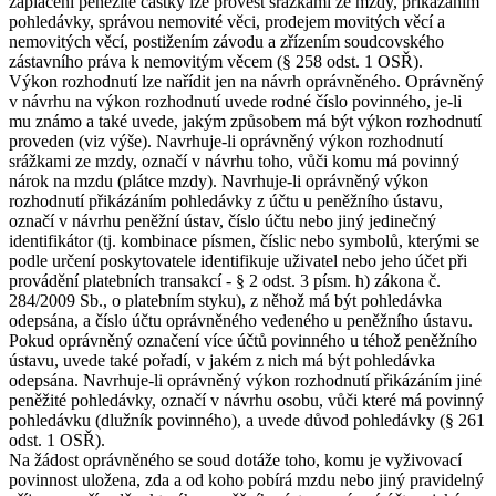
zaplacení peněžité částky lze provést srážkami ze mzdy, přikázáním
pohledávky, správou nemovité věci, prodejem movitých věcí a
nemovitých věcí, postižením závodu a zřízením soudcovského
zástavního práva k nemovitým věcem (§ 258 odst. 1 OSŘ).
Výkon rozhodnutí lze nařídit jen na návrh oprávněného. Oprávněný
v návrhu na výkon rozhodnutí uvede rodné číslo povinného, je-li
mu známo a také uvede, jakým způsobem má být výkon rozhodnutí
proveden (viz výše). Navrhuje-li oprávněný výkon rozhodnutí
srážkami ze mzdy, označí v návrhu toho, vůči komu má povinný
nárok na mzdu (plátce mzdy). Navrhuje-li oprávněný výkon
rozhodnutí přikázáním pohledávky z účtu u peněžního ústavu,
označí v návrhu peněžní ústav, číslo účtu nebo jiný jedinečný
identifikátor (tj. kombinace písmen, číslic nebo symbolů, kterými se
podle určení poskytovatele identifikuje uživatel nebo jeho účet při
provádění platebních transakcí - § 2 odst. 3 písm. h) zákona č.
284/2009 Sb., o platebním styku), z něhož má být pohledávka
odepsána, a číslo účtu oprávněného vedeného u peněžního ústavu.
Pokud oprávněný označení více účtů povinného u téhož peněžního
ústavu, uvede také pořadí, v jakém z nich má být pohledávka
odepsána. Navrhuje-li oprávněný výkon rozhodnutí přikázáním jiné
peněžité pohledávky, označí v návrhu osobu, vůči které má povinný
pohledávku (dlužník povinného), a uvede důvod pohledávky (§ 261
odst. 1 OSŘ).
Na žádost oprávněného se soud dotáže toho, komu je vyživovací
povinnost uložena, zda a od koho pobírá mzdu nebo jiný pravidelný