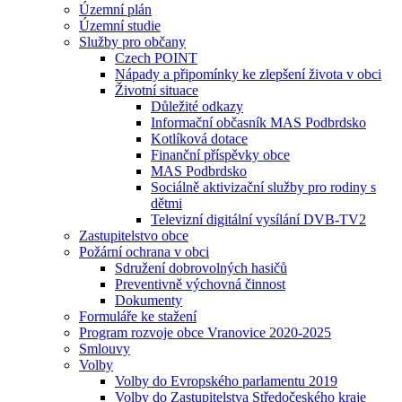
Územní plán
Územní studie
Služby pro občany
Czech POINT
Nápady a připomínky ke zlepšení života v obci
Životní situace
Důležité odkazy
Informační občasník MAS Podbrdsko
Kotlíková dotace
Finanční příspěvky obce
MAS Podbrdsko
Sociálně aktivizační služby pro rodiny s
dětmi
Televizní digitální vysílání DVB-TV2
Zastupitelstvo obce
Požární ochrana v obci
Sdružení dobrovolných hasičů
Preventivně výchovná činnost
Dokumenty
Formuláře ke stažení
Program rozvoje obce Vranovice 2020-2025
Smlouvy
Volby
Volby do Evropského parlamentu 2019
Volby do Zastupitelstva Středočeského kraje