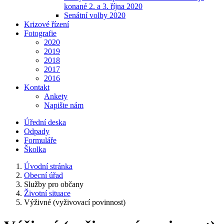
konané 2. a 3. října 2020
Senátní volby 2020
Krizové řízení
Fotografie
2020
2019
2018
2017
2016
Kontakt
Ankety
Napište nám
Úřední deska
Odpady
Formuláře
Školka
Úvodní stránka
Obecní úřad
Služby pro občany
Životní situace
Výživné (vyživovací povinnost)