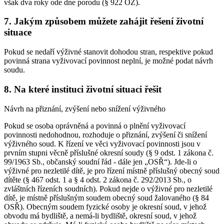
však dva roky ode dne porodu (§ 922 OZ).
7. Jakým způsobem můžete zahájit řešení životní
situace
Pokud se nedaří výživné stanovit dohodou stran, respektive pokud
povinná strana vyživovací povinnost neplní, je možné podat návrh
soudu.
8. Na které instituci životní situaci řešit
Návrh na přiznání, zvýšení nebo snížení výživného
Pokud se osoba oprávněná a povinná o plnění vyživovací
povinnosti nedohodnou, rozhoduje o přiznání, zvýšení či snížení
výživného soud. K řízení ve věci vyživovací povinnosti jsou v
prvním stupni věcně příslušné okresní soudy (§ 9 odst. 1 zákona č.
99/1963 Sb., občanský soudní řád - dále jen „OSŘ“). Jde-li o
výživné pro nezletilé dítě, je pro řízení místně příslušný obecný soud
dítěte (§ 467 odst. 1 a § 4 odst. 2 zákona č. 292/2013 Sb., o
zvláštních řízeních soudních). Pokud nejde o výživné pro nezletilé
dítě, je místně příslušným soudem obecný soud žalovaného (§ 84
OSŘ). Obecným soudem fyzické osoby je okresní soud, v jehož
obvodu má bydliště, a nemá-li bydliště, okresní soud, v jehož