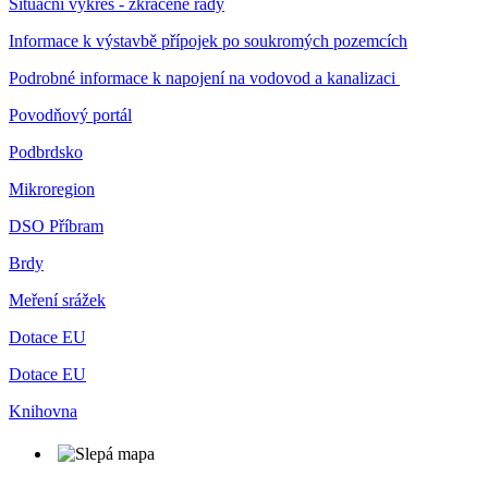
Situační výkres - zkrácené řády
Informace k výstavbě přípojek po soukromých pozemcích
Podrobné informace k napojení na vodovod a kanalizaci
Povodňový portál
Podbrdsko
Mikroregion
DSO Příbram
Brdy
Meření srážek
Dotace EU
Dotace EU
Knihovna