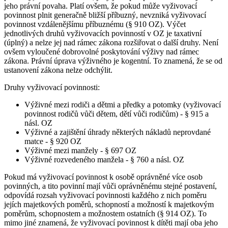
jeho právní povaha. Platí ovšem, že pokud může vyživovací
povinnost plnit generačně bližší příbuzný, nevzniká vyživovací
povinnost vzdálenějšímu příbuznému (§ 910 OZ). Výčet
jednotlivých druhů vyživovacích povinností v OZ je taxativní
(úplný) a nelze jej nad rámec zákona rozšiřovat o další druhy. Není
ovšem vyloučené dobrovolné poskytování výživy nad rámec
zákona. Právní úprava výživného je kogentní. To znamená, že se od
ustanovení zákona nelze odchýlit.
Druhy vyživovací povinnosti:
Výživné mezi rodiči a dětmi a předky a potomky (vyživovací
povinnost rodičů vůči dětem, dětí vůči rodičům) - § 915 a
násl. OZ
Výživné a zajištění úhrady některých nákladů neprovdané
matce - § 920 OZ
Výživné mezi manžely - § 697 OZ
Výživné rozvedeného manžela - § 760 a násl. OZ
Pokud má vyživovací povinnost k osobě oprávněné více osob
povinných, a tito povinní mají vůči oprávněnému stejné postavení,
odpovídá rozsah vyživovací povinnosti každého z nich poměru
jejích majetkových poměrů, schopností a možností k majetkovým
poměrům, schopnostem a možnostem ostatních (§ 914 OZ). To
mimo jiné znamená, že vyživovací povinnost k dítěti mají oba jeho