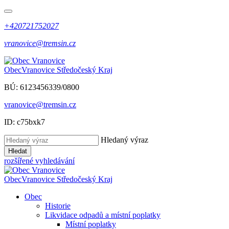
+420721752027
vranovice@tremsin.cz
Obec
Vranovice
Středočeský Kraj
BÚ: 6123456339/0800
vranovice@tremsin.cz
ID: c75bxk7
Hledaný výraz
Hledat
rozšířené vyhledávání
Obec
Vranovice
Středočeský Kraj
Obec
Historie
Likvidace odpadů a místní poplatky
Místní poplatky