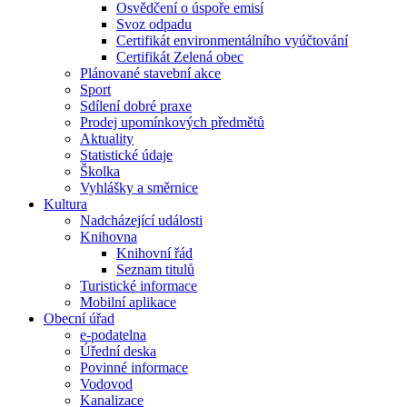
Osvědčení o úspoře emisí
Svoz odpadu
Certifikát environmentálního vyúčtování
Certifikát Zelená obec
Plánované stavební akce
Sport
Sdílení dobré praxe
Prodej upomínkových předmětů
Aktuality
Statistické údaje
Školka
Vyhlášky a směrnice
Kultura
Nadcházející události
Knihovna
Knihovní řád
Seznam titulů
Turistické informace
Mobilní aplikace
Obecní úřad
e-podatelna
Úřední deska
Povinné informace
Vodovod
Kanalizace