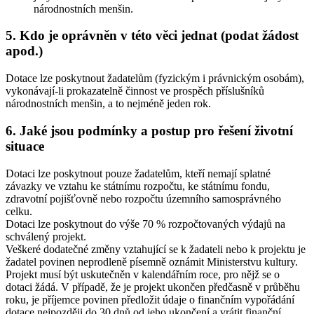
národnostních menšin.
5. Kdo je oprávněn v této věci jednat (podat žádost
apod.)
Dotace lze poskytnout žadatelům (fyzickým i právnickým osobám),
vykonávají-li prokazatelně činnost ve prospěch příslušníků
národnostních menšin, a to nejméně jeden rok.
6. Jaké jsou podmínky a postup pro řešení životní
situace
Dotaci lze poskytnout pouze žadatelům, kteří nemají splatné
závazky ve vztahu ke státnímu rozpočtu, ke státnímu fondu,
zdravotní pojišťovně nebo rozpočtu územního samosprávného
celku.
Dotaci lze poskytnout do výše 70 % rozpočtovaných výdajů na
schválený projekt.
Veškeré dodatečné změny vztahující se k žadateli nebo k projektu je
žadatel povinen neprodleně písemně oznámit Ministerstvu kultury.
Projekt musí být uskutečněn v kalendářním roce, pro nějž se o
dotaci žádá. V případě, že je projekt ukončen předčasně v průběhu
roku, je příjemce povinen předložit údaje o finančním vypořádání
dotace nejpozději do 30 dnů od jeho ukončení a vrátit finanční