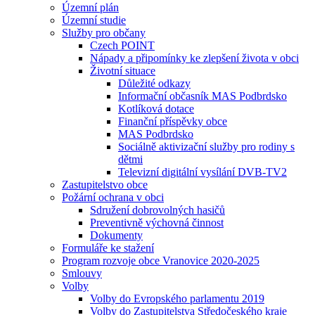
Územní plán
Územní studie
Služby pro občany
Czech POINT
Nápady a připomínky ke zlepšení života v obci
Životní situace
Důležité odkazy
Informační občasník MAS Podbrdsko
Kotlíková dotace
Finanční příspěvky obce
MAS Podbrdsko
Sociálně aktivizační služby pro rodiny s
dětmi
Televizní digitální vysílání DVB-TV2
Zastupitelstvo obce
Požární ochrana v obci
Sdružení dobrovolných hasičů
Preventivně výchovná činnost
Dokumenty
Formuláře ke stažení
Program rozvoje obce Vranovice 2020-2025
Smlouvy
Volby
Volby do Evropského parlamentu 2019
Volby do Zastupitelstva Středočeského kraje