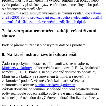
Projekty musí být zaměřeny na výrobu jednotlivých pořadů nebo
cyklu pořadů v příslušném jazyce národnostní menšiny nebo pořadů
o národnostních menšinách.
Televizním a rozhlasovým vysíláním se rozumí vysílání dle
zákona
č. 231/2001 Sb., o provozování rozhlasového a televizního vysílání
a o změně dalších zákonů, ve znění pozdějších předpisů
.
7. Jakým způsobem můžete zahájit řešení životní
situace
Podejte písemnou žádost o poskytnutí dotace s přílohami.
8. Na které instituci životní situaci řešit
Žádost o poskytnutí dotace (s přílohami) zašlete na adresu:
Ministerstvo kultury
, odbor médií a audiovize, P. B. 74, Maltézské
náměstí 1, 118 11 Praha 1, nebo ji osobně doručte do podatelny
Ministerstva kultury ve stanoveném termínu, a zároveň ji v
elektronické podobě, včetně všech kalkulací, zašlete na
elektronickou adresu:
blanka.bartikova@mkcr.cz
.
Žádosti doručené po termínu (v případě doručení prostřednictvím
pošty rozhoduje podací razítko pošty a u e-mailu datum zaslání)
nebo neúplné nebudou do výběrového dotačního řízení zařazeny.