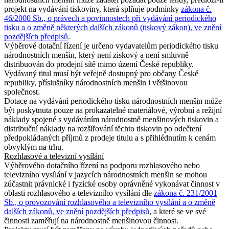
projekt na vydávání tiskoviny, která splňuje podmínky
zákona č.
46/2000 Sb., o právech a povinnostech při vydávání periodického
tisku a o změně některých dalších zákonů (tiskový zákon), ve znění
pozdějších předpisů
.
Výběrové dotační řízení je určeno vydavatelům periodického tisku
národnostních menšin, který není ziskový a není smluvně
distribuován do prodejní sítě mimo území České republiky.
Vydávaný titul musí být veřejně dostupný pro občany České
republiky, příslušníky národnostních menšin i většinovou
společnost.
Dotace na vydávání periodického tisku národnostních menšin může
být poskytnuta pouze na prokazatelné materiálové, výrobní a režijní
náklady spojené s vydáváním národnostně menšinových tiskovin a
distribuční náklady na rozšiřování těchto tiskovin po odečtení
předpokládaných příjmů z prodeje titulu a s přihlédnutím k cenám
obvyklým na trhu.
Rozhlasové a televizní vysílání
Výběrového dotačního řízení na podporu rozhlasového nebo
televizního vysílání v jazycích národnostních menšin se mohou
zúčastnit právnické i fyzické osoby oprávněné vykonávat činnost v
oblasti rozhlasového a televizního vysílání dle
zákona č. 231/2001
Sb., o provozování rozhlasového a televizního vysílání a o změně
dalších zákonů, ve znění pozdějších předpisů
, a které se ve své
činnosti zaměřují na národnostně menšinovou činnost.