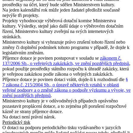
prostředky na účet, který bude sdělen Ministerstvem kultury.
Na jeden kalendářní rok může jeden žadatel předložit současně
nejvýše tři projekty.
Projekty vyhodnocuje výběrová dotační komise Ministerstva
kultury. Výsledky, stejně jako další údaje o výběrovém dotačním
řízení, Ministerstvo kultury zveřejní na svých internetových
stránkách.
Ministerstvo kultury si vyhrazuje právo zrušení tohoto řízení nebo
změny či doplnění podmínek tohoto programu v případě, že dojde k
legislativním změnám.
Příjemce dotace je povinen postupovat v souladu se
zákonem č.
137/2006 Sb., o veřejných zakázkách, ve znění pozdějších předpisů
,
pokud použije prostředky státního rozpočtu k úhradě zakázky, která
je veřejnou zakázkou podle zákona o veřejných zakázkách.
Příjemce dotace je povinen dotaci vrátit, dojde-li k rozhodnutí dle
§
7 zákona č. 215/2004 Sb., o úpravě některých vztahů v oblasti
veřejné podpory a o změně zákona o podpoře výzkumu a vývoje, ve
znění pozdějších předpisů
.
Ministerstvo kultury je v odůvodněných případech oprávněno
pozastavit proplácení dotace, a to zejména při porušení rozpočtové
kázně ze strany příjemce dotace.
Na dotaci není právní nárok.
Periodický tisk
O dotaci na podporu periodického tisku vydávaného v jazycích
národnostních menšin může žadatel požádat pouze tehdy, předloží-li