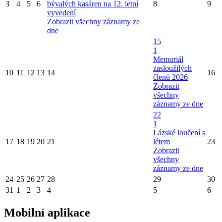
3
4
5
6
bývalých kasáren na 12. letní
8
9
vyvedení
Zobrazit všechny záznamy ze
dne
15
1
Memoriál
zasloužilých
10
11
12
13
14
16
členů 2026
Zobrazit
všechny
záznamy ze dne
22
1
Lázské loučení s
17
18
19
20
21
létem
23
Zobrazit
všechny
záznamy ze dne
24
25
26
27
28
29
30
31
1
2
3
4
5
6
Mobilní aplikace