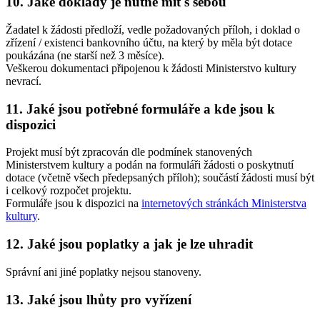
10. Jaké doklady je nutné mít s sebou
Žadatel k žádosti předloží, vedle požadovaných příloh, i doklad o
zřízení / existenci bankovního účtu, na který by měla být dotace
poukázána (ne starší než 3 měsíce).
Veškerou dokumentaci připojenou k žádosti Ministerstvo kultury
nevrací.
11. Jaké jsou potřebné formuláře a kde jsou k
dispozici
Projekt musí být zpracován dle podmínek stanovených
Ministerstvem kultury a podán na formuláři žádosti o poskytnutí
dotace (včetně všech předepsaných příloh); součástí žádosti musí být
i celkový rozpočet projektu.
Formuláře jsou k dispozici na
internetových stránkách Ministerstva
kultury
.
12. Jaké jsou poplatky a jak je lze uhradit
Správní ani jiné poplatky nejsou stanoveny.
13. Jaké jsou lhůty pro vyřízení