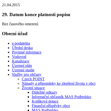
21.04.2015
29. Datum konce platnosti popisu
Bez časového omezení.
Obecní úřad
e-podatelna
Úřední deska
Povinné informace
Vodovod
Kanalizace
Územní plán
Územní studie
Služby pro občany
Czech POINT
Nápady a připomínky ke zlepšení života v obci
Životní situace
Důležité odkazy
Informační občasník MAS Podbrdsko
Kotlíková dotace
Finanční příspěvky obce
MAS Podbrdsko