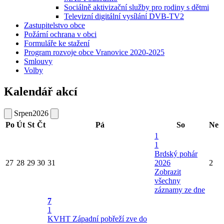
Sociálně aktivizační služby pro rodiny s dětmi
Televizní digitální vysílání DVB-TV2
Zastupitelstvo obce
Požární ochrana v obci
Formuláře ke stažení
Program rozvoje obce Vranovice 2020-2025
Smlouvy
Volby
Kalendář akcí
Srpen
2026
Po
Út
St
Čt
Pá
So
Ne
1
1
Brdský pohár
27
28
29
30
31
2026
2
Zobrazit
všechny
záznamy ze dne
7
1
KVHT Západní pobřeží zve do