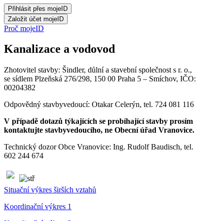
Proč mojeID
Kanalizace a vodovod
Zhotovitel stavby: Šindler, důlní a stavební společnost s r. o.,
se sídlem Plzeňská 276/298, 150 00 Praha 5 – Smíchov, IČO:
00204382
Odpovědný stavbyvedoucí: Otakar Celerýn, tel. 724 081 116
V případě dotazů týkajících se probíhající stavby prosím
kontaktujte stavbyvedoucího, ne Obecní úřad Vranovice.
Technický dozor Obce Vranovice: Ing. Rudolf Baudisch, tel.
602 244 674
Situační výkres širších vztahů
Koordinační výkres 1