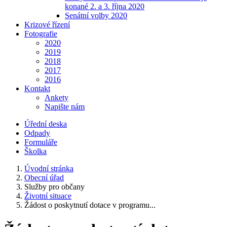
konané 2. a 3. října 2020
Senátní volby 2020
Krizové řízení
Fotografie
2020
2019
2018
2017
2016
Kontakt
Ankety
Napište nám
Úřední deska
Odpady
Formuláře
Školka
Úvodní stránka
Obecní úřad
Služby pro občany
Životní situace
Žádost o poskytnutí dotace v programu...