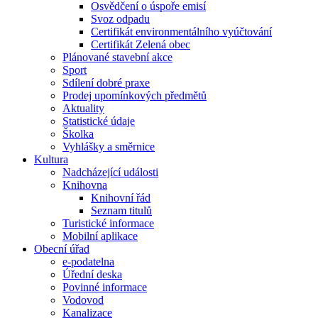
Osvědčení o úspoře emisí
Svoz odpadu
Certifikát environmentálního vyúčtování
Certifikát Zelená obec
Plánované stavební akce
Sport
Sdílení dobré praxe
Prodej upomínkových předmětů
Aktuality
Statistické údaje
Školka
Vyhlášky a směrnice
Kultura
Nadcházející události
Knihovna
Knihovní řád
Seznam titulů
Turistické informace
Mobilní aplikace
Obecní úřad
e-podatelna
Úřední deska
Povinné informace
Vodovod
Kanalizace