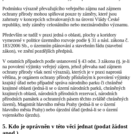
Podmínku výrazně převažujícího veřejného zájmu nad zájmem
ochrany přírody mohou splňovat pouze ty záměry, které jsou
zahrnuty v koncepcích schvalovaných na úrovni Vlády České
republiky, tedy záměry celostátního nebo mezinárodního významu.
Především se tudíž v praxi jedná o oblasti, plochy a koridory
vymezené v politice územního rozvoje podle § 31 a násl. zákona č.
183/2006 Sb., o územním plánování a stavebním řádu (stavební
zákon), ve znění pozdějších předpisů.
V ostatních případech podle ustanovení § 43 odst. 3 zákona (tj. je-li
na povolení výjimky veřejný zájem, jehož převaha nad zájmem
ochrany přírody však není výrazná), kterých je v praxi naprostá
většina, je orgánem ochrany přírody příslušným k povolení výjimky
krajský úřad nebo případně správa národního parku či chráněné
krajinné oblasti (jedná-li se o území národních parků, chráněných
krajinných oblastí, národních přírodních rezervací, národních
přírodních památek a ochranných pásem těchto zvláště chráněných
území), Magistrát hlavního města Prahy (jedná-li se o území
hlavního města Prahy) nebo újezdní úřad (jedná-li se o území
vojenského újezdu).
5. Kdo je oprávněn v této věci jednat (podat žádost
apod.)