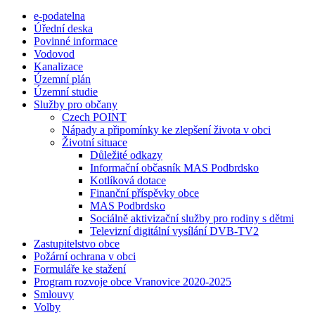
e-podatelna
Úřední deska
Povinné informace
Vodovod
Kanalizace
Územní plán
Územní studie
Služby pro občany
Czech POINT
Nápady a připomínky ke zlepšení života v obci
Životní situace
Důležité odkazy
Informační občasník MAS Podbrdsko
Kotlíková dotace
Finanční příspěvky obce
MAS Podbrdsko
Sociálně aktivizační služby pro rodiny s dětmi
Televizní digitální vysílání DVB-TV2
Zastupitelstvo obce
Požární ochrana v obci
Formuláře ke stažení
Program rozvoje obce Vranovice 2020-2025
Smlouvy
Volby