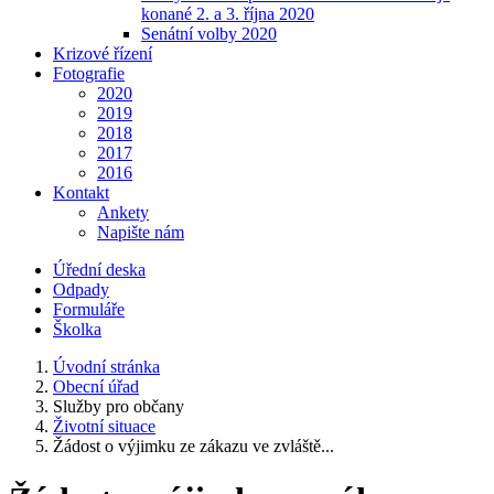
konané 2. a 3. října 2020
Senátní volby 2020
Krizové řízení
Fotografie
2020
2019
2018
2017
2016
Kontakt
Ankety
Napište nám
Úřední deska
Odpady
Formuláře
Školka
Úvodní stránka
Obecní úřad
Služby pro občany
Životní situace
Žádost o výjimku ze zákazu ve zvláště...