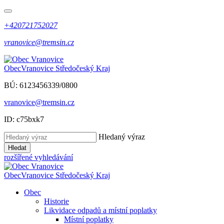
+420721752027
vranovice@tremsin.cz
Obec
Vranovice
Středočeský Kraj
BÚ: 6123456339/0800
vranovice@tremsin.cz
ID: c75bxk7
Hledaný výraz
Hledat
rozšířené vyhledávání
Obec
Vranovice
Středočeský Kraj
Obec
Historie
Likvidace odpadů a místní poplatky
Místní poplatky