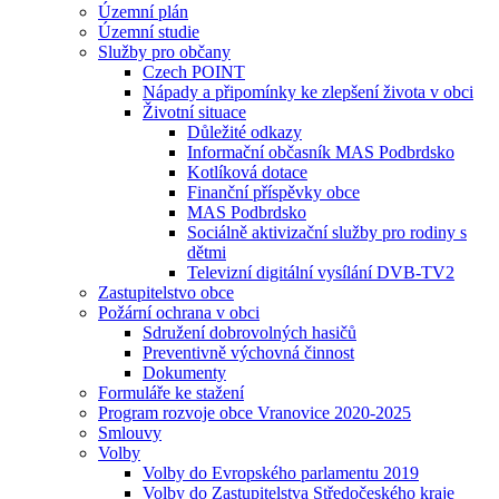
Územní plán
Územní studie
Služby pro občany
Czech POINT
Nápady a připomínky ke zlepšení života v obci
Životní situace
Důležité odkazy
Informační občasník MAS Podbrdsko
Kotlíková dotace
Finanční příspěvky obce
MAS Podbrdsko
Sociálně aktivizační služby pro rodiny s
dětmi
Televizní digitální vysílání DVB-TV2
Zastupitelstvo obce
Požární ochrana v obci
Sdružení dobrovolných hasičů
Preventivně výchovná činnost
Dokumenty
Formuláře ke stažení
Program rozvoje obce Vranovice 2020-2025
Smlouvy
Volby
Volby do Evropského parlamentu 2019
Volby do Zastupitelstva Středočeského kraje