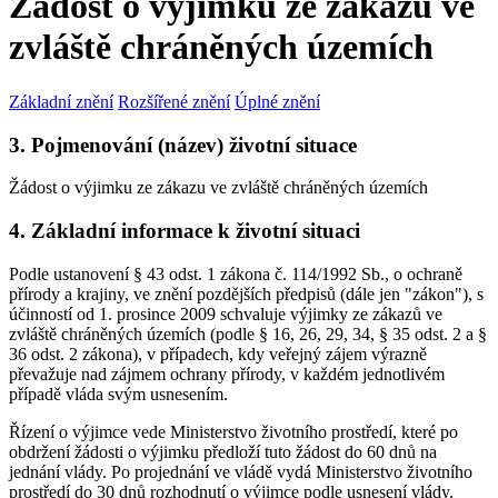
Žádost o výjimku ze zákazu ve
zvláště chráněných územích
Základní znění
Rozšířené znění
Úplné znění
3. Pojmenování (název) životní situace
Žádost o výjimku ze zákazu ve zvláště chráněných územích
4. Základní informace k životní situaci
Podle ustanovení § 43 odst. 1 zákona č. 114/1992 Sb., o ochraně
přírody a krajiny, ve znění pozdějších předpisů (dále jen "zákon"), s
účinností od 1. prosince 2009 schvaluje výjimky ze zákazů ve
zvláště chráněných územích (podle § 16, 26, 29, 34, § 35 odst. 2 a §
36 odst. 2 zákona), v případech, kdy veřejný zájem výrazně
převažuje nad zájmem ochrany přírody, v každém jednotlivém
případě vláda svým usnesením.
Řízení o výjimce vede Ministerstvo životního prostředí, které po
obdržení žádosti o výjimku předloží tuto žádost do 60 dnů na
jednání vlády. Po projednání ve vládě vydá Ministerstvo životního
prostředí do 30 dnů rozhodnutí o výjimce podle usnesení vlády.