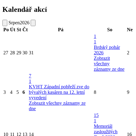
Kalendář akcí
Srpen
2026
Po
Út
St
Čt
Pá
So
Ne
1
1
Brdský pohár
27
28
29
30
31
2026
2
Zobrazit
všechny
záznamy ze dne
7
1
KVHT Západní pobřeží zve do
3
4
5
6
bývalých kasáren na 12. letní
8
9
vyvedení
Zobrazit všechny záznamy ze
dne
15
1
Memoriál
zasloužilých
10
11
12
13
14
16