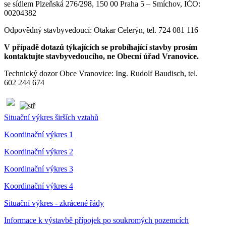
se sídlem Plzeňská 276/298, 150 00 Praha 5 – Smíchov, IČO:
00204382
Odpovědný stavbyvedoucí: Otakar Celerýn, tel. 724 081 116
V případě dotazů týkajících se probíhající stavby prosím
kontaktujte stavbyvedoucího, ne Obecní úřad Vranovice.
Technický dozor Obce Vranovice: Ing. Rudolf Baudisch, tel.
602 244 674
Situační výkres širších vztahů
Koordinační výkres 1
Koordinační výkres 2
Koordinační výkres 3
Koordinační výkres 4
Situační výkres - zkrácené řády
Informace k výstavbě přípojek po soukromých pozemcích