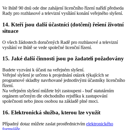
Ve lhůtě 90 dnů ode dne zahájení licenčního řízení nařídí předseda
Rady pro rozhlasové a televizní vysílání konání veřejného slyšení.
14. Kteří jsou další účastníci (dotčení) řešení životní
situace
O všech žádostech doručených Radě pro rozhlasové a televizní
vysílání ve lhůtě se vede společné licenční řízení.
15. Jaké další činnosti jsou po žadateli požadovány
Budete vyzváni k účasti na veřejném slyšení.
Veřejné slyšení je určeno k projednání otázek týkajících se
programové skladby navrhované jednotlivými účastníky licenčního
řízení.
Na veřejném slyšení můžete být zastoupeni - buď statutárním
orgánem určeným dle obchodního rejstříku k zastupování
společnosti nebo jinou osobou na základě plné moci.
16. Elektronická služba, kterou lze využít
Případný dotaz můžete zaslat prostřednictvím
elektronického
formuláře
.