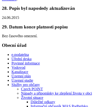
28. Popis byl naposledy aktualizován
24.06.2015
29. Datum konce platnosti popisu
Bez časového omezení.
Obecní úřad
e-podatelna
Úřední deska
Povinné informace
Vodovod
Kanalizace
Územní plán
Územní studie
Služby pro občany
Czech POINT
Nápady a připomínky ke zlepšení života v obci
Životní situace
Důležité odkazy
Informační občasník MAS Podbrdsko