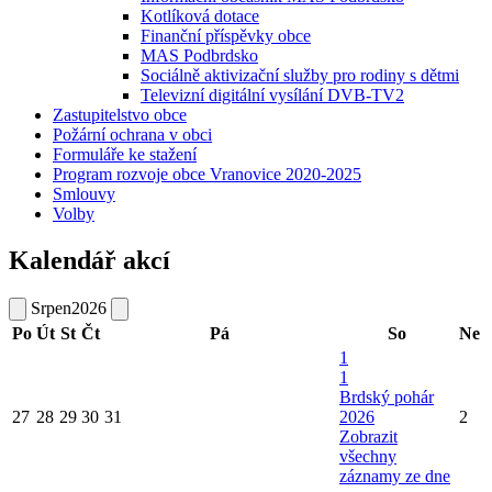
Kotlíková dotace
Finanční příspěvky obce
MAS Podbrdsko
Sociálně aktivizační služby pro rodiny s dětmi
Televizní digitální vysílání DVB-TV2
Zastupitelstvo obce
Požární ochrana v obci
Formuláře ke stažení
Program rozvoje obce Vranovice 2020-2025
Smlouvy
Volby
Kalendář akcí
Srpen
2026
Po
Út
St
Čt
Pá
So
Ne
1
1
Brdský pohár
27
28
29
30
31
2026
2
Zobrazit
všechny
záznamy ze dne