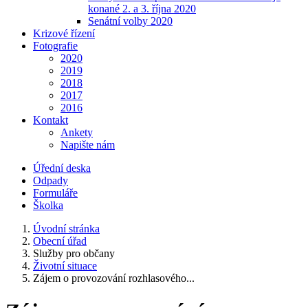
konané 2. a 3. října 2020
Senátní volby 2020
Krizové řízení
Fotografie
2020
2019
2018
2017
2016
Kontakt
Ankety
Napište nám
Úřední deska
Odpady
Formuláře
Školka
Úvodní stránka
Obecní úřad
Služby pro občany
Životní situace
Zájem o provozování rozhlasového...