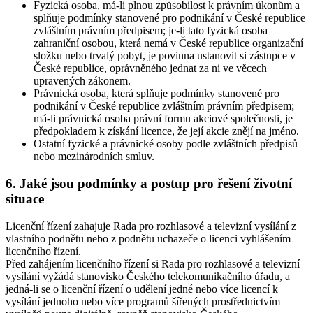
Fyzická osoba, má-li plnou způsobilost k právním úkonům a
splňuje podmínky stanovené pro podnikání v České republice
zvláštním právním předpisem; je-li tato fyzická osoba
zahraniční osobou, která nemá v České republice organizační
složku nebo trvalý pobyt, je povinna ustanovit si zástupce v
České republice, oprávněného jednat za ni ve věcech
upravených zákonem.
Právnická osoba, která splňuje podmínky stanovené pro
podnikání v České republice zvláštním právním předpisem;
má-li právnická osoba právní formu akciové společnosti, je
předpokladem k získání licence, že její akcie znějí na jméno.
Ostatní fyzické a právnické osoby podle zvláštních předpisů
nebo mezinárodních smluv.
6. Jaké jsou podmínky a postup pro řešení životní
situace
Licenční řízení zahajuje Rada pro rozhlasové a televizní vysílání z
vlastního podnětu nebo z podnětu uchazeče o licenci vyhlášením
licenčního řízení.
Před zahájením licenčního řízení si Rada pro rozhlasové a televizní
vysílání vyžádá stanovisko Českého telekomunikačního úřadu, a
jedná-li se o licenční řízení o udělení jedné nebo více licencí k
vysílání jednoho nebo více programů šířených prostřednictvím