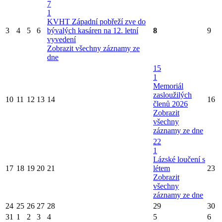
7
1
KVHT Západní pobřeží zve do
3
4
5
6
bývalých kasáren na 12. letní
8
9
vyvedení
Zobrazit všechny záznamy ze
dne
15
1
Memoriál
zasloužilých
10
11
12
13
14
16
členů 2026
Zobrazit
všechny
záznamy ze dne
22
1
Lázské loučení s
17
18
19
20
21
létem
23
Zobrazit
všechny
záznamy ze dne
24
25
26
27
28
29
30
31
1
2
3
4
5
6