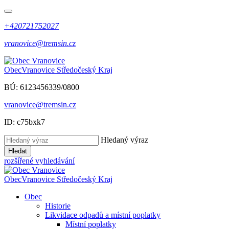
+420721752027
vranovice@tremsin.cz
Obec
Vranovice
Středočeský Kraj
BÚ: 6123456339/0800
vranovice@tremsin.cz
ID: c75bxk7
Hledaný výraz
Hledat
rozšířené vyhledávání
Obec
Vranovice
Středočeský Kraj
Obec
Historie
Likvidace odpadů a místní poplatky
Místní poplatky