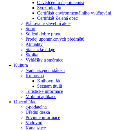
Osvědčení o úspoře emisí
Svoz odpadu
Certifikát environmentálního vyúčtování
Certifikát Zelená obec
Plánované stavební akce
Sport
Sdílení dobré praxe
Prodej upomínkových předmětů
Aktuality
Statistické údaje
Školka
Vyhlášky a směrnice
Kultura
Nadcházející události
Knihovna
Knihovní řád
Seznam titulů
Turistické informace
Mobilní aplikace
Obecní úřad
e-podatelna
Úřední deska
Povinné informace
Vodovod
Kanalizace