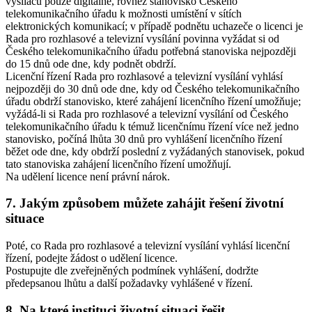
vysílačů pouze digitálně, rovněž stanovisko Českého
telekomunikačního úřadu k možnosti umístění v sítích
elektronických komunikací; v případě podnětu uchazeče o licenci je
Rada pro rozhlasové a televizní vysílání povinna vyžádat si od
Českého telekomunikačního úřadu potřebná stanoviska nejpozději
do 15 dnů ode dne, kdy podnět obdrží.
Licenční řízení Rada pro rozhlasové a televizní vysílání vyhlásí
nejpozději do 30 dnů ode dne, kdy od Českého telekomunikačního
úřadu obdrží stanovisko, které zahájení licenčního řízení umožňuje;
vyžádá-li si Rada pro rozhlasové a televizní vysílání od Českého
telekomunikačního úřadu k témuž licenčnímu řízení více než jedno
stanovisko, počíná lhůta 30 dnů pro vyhlášení licenčního řízení
běžet ode dne, kdy obdrží poslední z vyžádaných stanovisek, pokud
tato stanoviska zahájení licenčního řízení umožňují.
Na udělení licence není právní nárok.
7. Jakým způsobem můžete zahájit řešení životní
situace
Poté, co Rada pro rozhlasové a televizní vysílání vyhlásí licenční
řízení, podejte žádost o udělení licence.
Postupujte dle zveřejněných podmínek vyhlášení, dodržte
předepsanou lhůtu a další požadavky vyhlášené v řízení.
8. Na které instituci životní situaci řešit