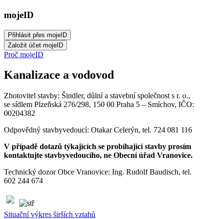
mojeID
Proč mojeID
Kanalizace a vodovod
Zhotovitel stavby: Šindler, důlní a stavební společnost s r. o.,
se sídlem Plzeňská 276/298, 150 00 Praha 5 – Smíchov, IČO:
00204382
Odpovědný stavbyvedoucí: Otakar Celerýn, tel. 724 081 116
V případě dotazů týkajících se probíhající stavby prosím
kontaktujte stavbyvedoucího, ne Obecní úřad Vranovice.
Technický dozor Obce Vranovice: Ing. Rudolf Baudisch, tel.
602 244 674
Situační výkres širších vztahů