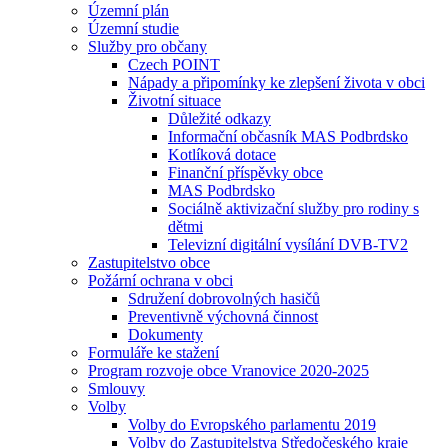
Územní plán
Územní studie
Služby pro občany
Czech POINT
Nápady a připomínky ke zlepšení života v obci
Životní situace
Důležité odkazy
Informační občasník MAS Podbrdsko
Kotlíková dotace
Finanční příspěvky obce
MAS Podbrdsko
Sociálně aktivizační služby pro rodiny s
dětmi
Televizní digitální vysílání DVB-TV2
Zastupitelstvo obce
Požární ochrana v obci
Sdružení dobrovolných hasičů
Preventivně výchovná činnost
Dokumenty
Formuláře ke stažení
Program rozvoje obce Vranovice 2020-2025
Smlouvy
Volby
Volby do Evropského parlamentu 2019
Volby do Zastupitelstva Středočeského kraje