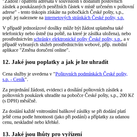
"Žádost / opatření adresáta v souvislosti s dodáním poštovních
zásilek a poukázaných peněžních částek v místě určeném v poštovní
adrese" - tento tiskopis získáte na pobočkách České pošty, s.p.,
popř. jej naleznete na
internetových stránkách České pošty, s.p.
V případě jednorázové dosílky může být žádost uplatněna také
telefonicky nebo ústně (na poště, na které je zásilka uložena), nebo
prostřednictvím
schránky elektronické pošty České pošty, s.p.
, a v
případě vybraných služeb prostřednictvím webové, příp. mobilní
aplikace "Změna doručení online".
12. Jaké jsou poplatky a jak je lze uhradit
Cena služby je uvedena v "
Poštovních podmínkách České pošty,
s.p. - Ceník
".
Za projednání žádosti, evidenci a dosílání poštovních zásilek a
poštovních poukázek uhradíte na pobočce České pošty, s.p., 200 Kč
(s DPH) měsíčně.
Za doslání každé vnitrostátní balíkové zásilky se při dodání platí
ještě cena podle hmotnosti (jako při podání) a příplatky za udanou
cenu, neskladné nebo křehké.
13. Jaké jsou lhůty pro vyřízení