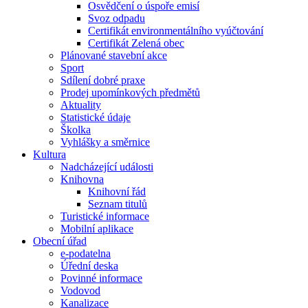
Osvědčení o úspoře emisí
Svoz odpadu
Certifikát environmentálního vyúčtování
Certifikát Zelená obec
Plánované stavební akce
Sport
Sdílení dobré praxe
Prodej upomínkových předmětů
Aktuality
Statistické údaje
Školka
Vyhlášky a směrnice
Kultura
Nadcházející události
Knihovna
Knihovní řád
Seznam titulů
Turistické informace
Mobilní aplikace
Obecní úřad
e-podatelna
Úřední deska
Povinné informace
Vodovod
Kanalizace