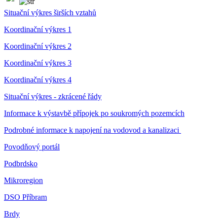
Situační výkres širších vztahů
Koordinační výkres 1
Koordinační výkres 2
Koordinační výkres 3
Koordinační výkres 4
Situační výkres - zkrácené řády
Informace k výstavbě přípojek po soukromých pozemcích
Podrobné informace k napojení na vodovod a kanalizaci
Povodňový portál
Podbrdsko
Mikroregion
DSO Příbram
Brdy