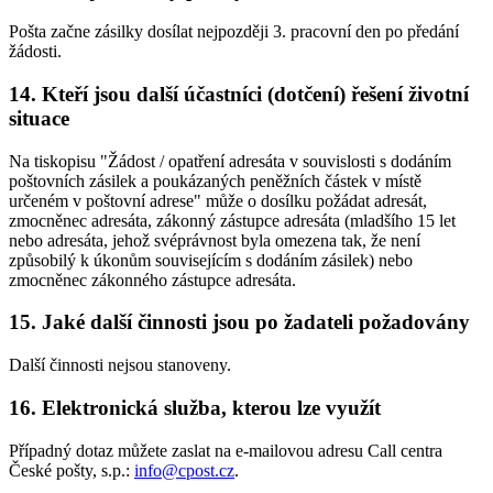
Pošta začne zásilky dosílat nejpozději 3. pracovní den po předání
žádosti.
14. Kteří jsou další účastníci (dotčení) řešení životní
situace
Na tiskopisu "Žádost / opatření adresáta v souvislosti s dodáním
poštovních zásilek a poukázaných peněžních částek v místě
určeném v poštovní adrese" může o dosílku požádat adresát,
zmocněnec adresáta, zákonný zástupce adresáta (mladšího 15 let
nebo adresáta, jehož svéprávnost byla omezena tak, že není
způsobilý k úkonům souvisejícím s dodáním zásilek) nebo
zmocněnec zákonného zástupce adresáta.
15. Jaké další činnosti jsou po žadateli požadovány
Další činnosti nejsou stanoveny.
16. Elektronická služba, kterou lze využít
Případný dotaz můžete zaslat na e-mailovou adresu Call centra
České pošty, s.p.:
info@cpost.cz
.