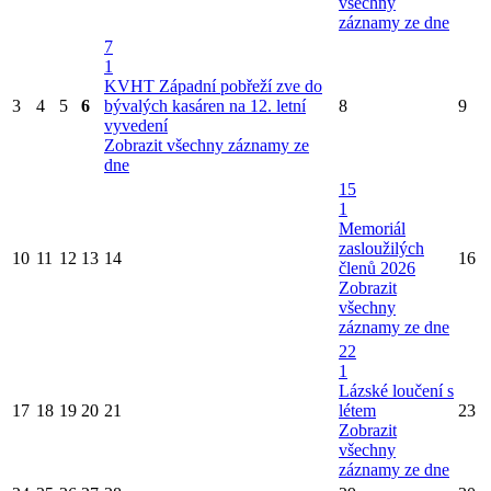
všechny
záznamy ze dne
7
1
KVHT Západní pobřeží zve do
3
4
5
6
bývalých kasáren na 12. letní
8
9
vyvedení
Zobrazit všechny záznamy ze
dne
15
1
Memoriál
zasloužilých
10
11
12
13
14
16
členů 2026
Zobrazit
všechny
záznamy ze dne
22
1
Lázské loučení s
17
18
19
20
21
létem
23
Zobrazit
všechny
záznamy ze dne