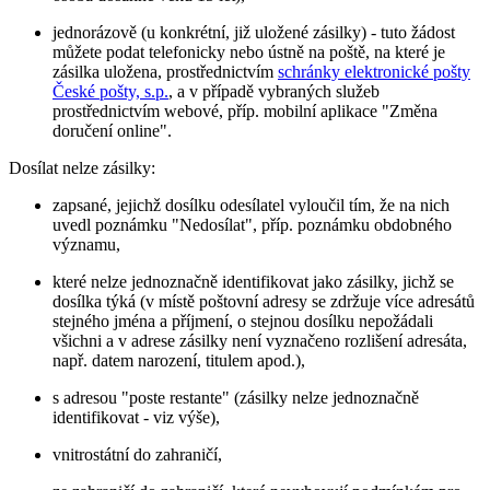
jednorázově (u konkrétní, již uložené zásilky) - tuto žádost
můžete podat telefonicky nebo ústně na poště, na které je
zásilka uložena, prostřednictvím
schránky elektronické pošty
České pošty, s.p.
, a v případě vybraných služeb
prostřednictvím webové, příp. mobilní aplikace "Změna
doručení online".
Dosílat nelze zásilky:
zapsané, jejichž dosílku odesílatel vyloučil tím, že na nich
uvedl poznámku "Nedosílat", příp. poznámku obdobného
významu,
které nelze jednoznačně identifikovat jako zásilky, jichž se
dosílka týká (v místě poštovní adresy se zdržuje více adresátů
stejného jména a příjmení, o stejnou dosílku nepožádali
všichni a v adrese zásilky není vyznačeno rozlišení adresáta,
např. datem narození, titulem apod.),
s adresou "poste restante" (zásilky nelze jednoznačně
identifikovat - viz výše),
vnitrostátní do zahraničí,