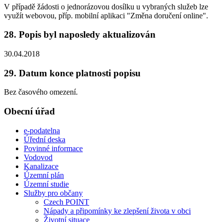
V případě žádosti o jednorázovou dosílku u vybraných služeb lze
využít webovou, příp. mobilní aplikaci "Změna doručení online".
28. Popis byl naposledy aktualizován
30.04.2018
29. Datum konce platnosti popisu
Bez časového omezení.
Obecní úřad
e-podatelna
Úřední deska
Povinné informace
Vodovod
Kanalizace
Územní plán
Územní studie
Služby pro občany
Czech POINT
Nápady a připomínky ke zlepšení života v obci
Životní situace