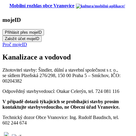
Mobilní rozhlas obce Vranovice
mojeID
Proč mojeID
Kanalizace a vodovod
Zhotovitel stavby: Šindler, důlní a stavební společnost s r. o.,
se sídlem Plzeňská 276/298, 150 00 Praha 5 – Smíchov, IČO:
00204382
Odpovědný stavbyvedoucí: Otakar Celerýn, tel. 724 081 116
V případě dotazů týkajících se probíhající stavby prosím
kontaktujte stavbyvedoucího, ne Obecní úřad Vranovice.
Technický dozor Obce Vranovice: Ing. Rudolf Baudisch, tel.
602 244 674