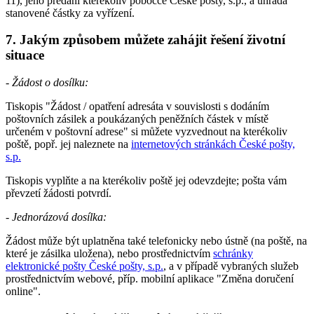
11), jeho předání kterékoliv pobočce České pošty, s.p., a úhrada
stanovené částky za vyřízení.
7. Jakým způsobem můžete zahájit řešení životní
situace
- Žádost o dosílku:
Tiskopis "Žádost / opatření adresáta v souvislosti s dodáním
poštovních zásilek a poukázaných peněžních částek v místě
určeném v poštovní adrese" si můžete vyzvednout na kterékoliv
poště, popř. jej naleznete na
internetových stránkách České pošty,
s.p.
Tiskopis vyplňte a na kterékoliv poště jej odevzdejte; pošta vám
převzetí žádosti potvrdí.
-
Jednorázová dosílka:
Žádost může být uplatněna také telefonicky nebo ústně (na poště, na
které je zásilka uložena), nebo prostřednictvím
schránky
elektronické pošty České pošty, s.p.
, a v případě vybraných služeb
prostřednictvím webové, příp. mobilní aplikace "Změna doručení
online".