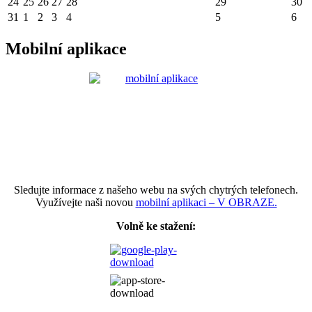
24
25
26
27
28
29
30
31
1
2
3
4
5
6
Mobilní aplikace
Sledujte informace z našeho webu na svých chytrých telefonech.
Využívejte naši novou
mobilní aplikaci – V OBRAZE.
Volně ke stažení: