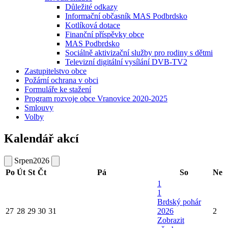
Důležité odkazy
Informační občasník MAS Podbrdsko
Kotlíková dotace
Finanční příspěvky obce
MAS Podbrdsko
Sociálně aktivizační služby pro rodiny s dětmi
Televizní digitální vysílání DVB-TV2
Zastupitelstvo obce
Požární ochrana v obci
Formuláře ke stažení
Program rozvoje obce Vranovice 2020-2025
Smlouvy
Volby
Kalendář akcí
Srpen
2026
Po
Út
St
Čt
Pá
So
Ne
1
1
Brdský pohár
27
28
29
30
31
2026
2
Zobrazit