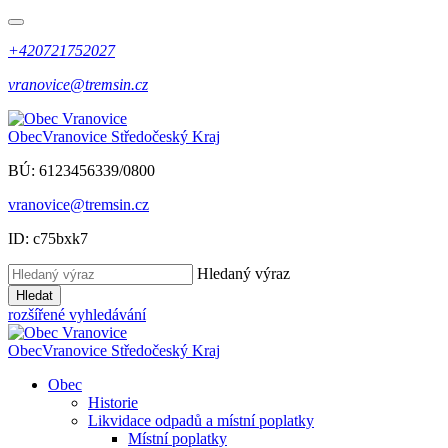
+420721752027
vranovice@tremsin.cz
Obec
Vranovice
Středočeský Kraj
BÚ: 6123456339/0800
vranovice@tremsin.cz
ID: c75bxk7
Hledaný výraz
Hledat
rozšířené vyhledávání
Obec
Vranovice
Středočeský Kraj
Obec
Historie
Likvidace odpadů a místní poplatky
Místní poplatky