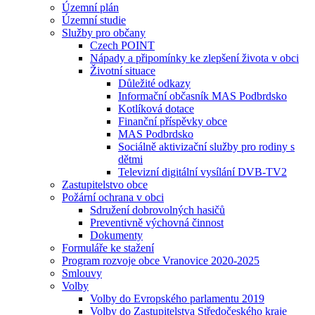
Územní plán
Územní studie
Služby pro občany
Czech POINT
Nápady a připomínky ke zlepšení života v obci
Životní situace
Důležité odkazy
Informační občasník MAS Podbrdsko
Kotlíková dotace
Finanční příspěvky obce
MAS Podbrdsko
Sociálně aktivizační služby pro rodiny s
dětmi
Televizní digitální vysílání DVB-TV2
Zastupitelstvo obce
Požární ochrana v obci
Sdružení dobrovolných hasičů
Preventivně výchovná činnost
Dokumenty
Formuláře ke stažení
Program rozvoje obce Vranovice 2020-2025
Smlouvy
Volby
Volby do Evropského parlamentu 2019
Volby do Zastupitelstva Středočeského kraje