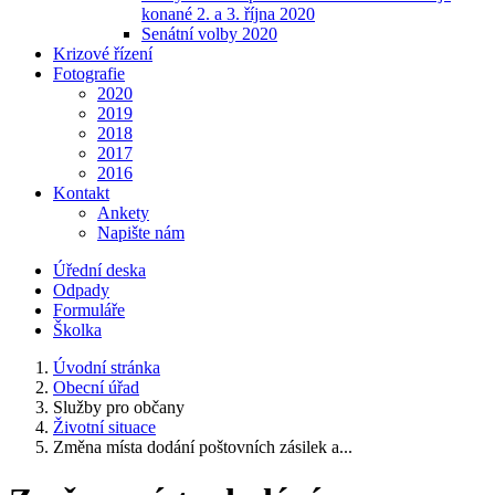
konané 2. a 3. října 2020
Senátní volby 2020
Krizové řízení
Fotografie
2020
2019
2018
2017
2016
Kontakt
Ankety
Napište nám
Úřední deska
Odpady
Formuláře
Školka
Úvodní stránka
Obecní úřad
Služby pro občany
Životní situace
Změna místa dodání poštovních zásilek a...