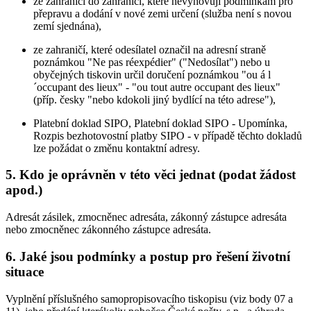
ze zahraničí do zahraničí, které nevyhovují podmínkám pro
přepravu a dodání v nové zemi určení (služba není s novou
zemí sjednána),
ze zahraničí, které odesílatel označil na adresní straně
poznámkou "Ne pas réexpédier" ("Nedosílat") nebo u
obyčejných tiskovin určil doručení poznámkou "ou á l
´occupant des lieux" - "ou tout autre occupant des lieux"
(příp. česky "nebo kdokoli jiný bydlící na této adrese"),
Platební doklad SIPO, Platební doklad SIPO - Upomínka,
Rozpis bezhotovostní platby SIPO - v případě těchto dokladů
lze požádat o změnu kontaktní adresy.
5. Kdo je oprávněn v této věci jednat (podat žádost
apod.)
Adresát zásilek, zmocněnec adresáta, zákonný zástupce adresáta
nebo zmocněnec zákonného zástupce adresáta.
6. Jaké jsou podmínky a postup pro řešení životní
situace
Vyplnění příslušného samopropisovacího tiskopisu (viz body 07 a