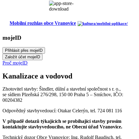
Mobilní rozhlas obce Vranovice
mojeID
Proč mojeID
Kanalizace a vodovod
Zhotovitel stavby: Šindler, důlní a stavební společnost s r. o.,
se sídlem Plzeňská 276/298, 150 00 Praha 5 – Smíchov, IČO:
00204382
Odpovědný stavbyvedoucí: Otakar Celerýn, tel. 724 081 116
V případě dotazů týkajících se probíhající stavby prosím
kontaktujte stavbyvedoucího, ne Obecní úřad Vranovice.
Technický dozor Obce Vranovice: Ing. Rudolf Baudisch, tel.