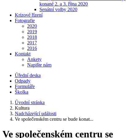
konané 2. a 3. října 2020
Senátní volby 2020
Krizové řízení
Fotografie
2020
2019
2018
2017
2016
Kontakt
Ankety
Napište nám
Úřední deska
Odpady
Formuláře
Školka
Úvodní stránka
Kultura
Nadcházející události
Ve společenském centru se bude konat...
Ve společenském centru se