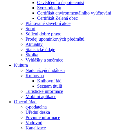
Osvědčení o úspoře emisí
Svoz odpadu
Certifikát environmentálního vyúčtování
Certifikát Zelená obec
Plánované stavební akce
Sport
Sdílení dobré praxe
Prodej upomínkových předmětů
Aktuality
Statistické údaje
Školka
Vyhlášky a směrnice
Kultura
Nadcházející události
Knihovna
Knihovní řád
Seznam titulů
Turistické informace
Mobilní aplikace
Obecní úřad
e-podatelna
Úřední deska
Povinné informace
Vodovod
Kanalizace