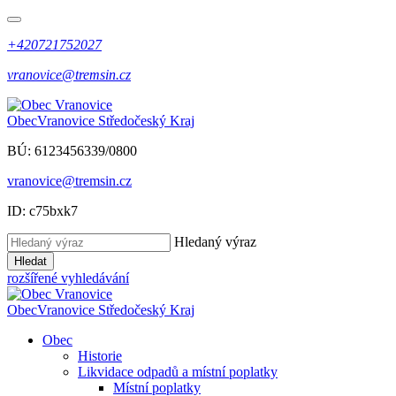
+420721752027
vranovice@tremsin.cz
Obec
Vranovice
Středočeský Kraj
BÚ: 6123456339/0800
vranovice@tremsin.cz
ID: c75bxk7
Hledaný výraz
Hledat
rozšířené vyhledávání
Obec
Vranovice
Středočeský Kraj
Obec
Historie
Likvidace odpadů a místní poplatky
Místní poplatky