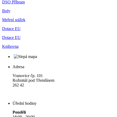
DSO Příbram
Brdy
Meření srážek
Dotace EU
Dotace EU
Knihovna
Adresa
Vranovice čp. 101
Rožmitál pod Třemšínem
262 42
Úřední hodiny
Pondělí
18:00 - 20:00