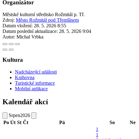
Organizátor
Městské kulturní středisko Rožmitál p. Tř.
Zdroj:
Město Rožmitál pod Třemšínem
Datum vložení:
28. 5. 2026 8:55
Datum poslední aktualizace:
28. 5. 2026 9:04
Autor:
Michal Vrbka
Kultura
Nadcházející události
Knihovna
Turistické informace
Mobilní aplikace
Kalendář akcí
Srpen
2026
Po
Út
St
Čt
Pá
So
Ne
1
1