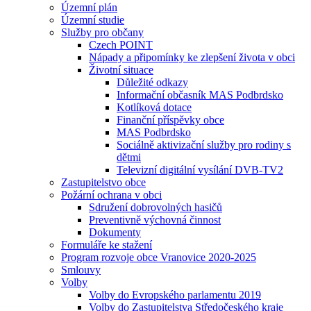
Územní plán
Územní studie
Služby pro občany
Czech POINT
Nápady a připomínky ke zlepšení života v obci
Životní situace
Důležité odkazy
Informační občasník MAS Podbrdsko
Kotlíková dotace
Finanční příspěvky obce
MAS Podbrdsko
Sociálně aktivizační služby pro rodiny s
dětmi
Televizní digitální vysílání DVB-TV2
Zastupitelstvo obce
Požární ochrana v obci
Sdružení dobrovolných hasičů
Preventivně výchovná činnost
Dokumenty
Formuláře ke stažení
Program rozvoje obce Vranovice 2020-2025
Smlouvy
Volby
Volby do Evropského parlamentu 2019
Volby do Zastupitelstva Středočeského kraje