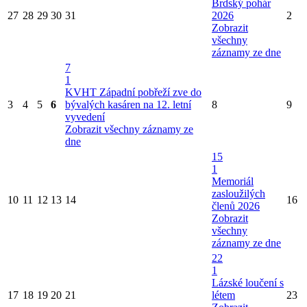
Brdský pohár
27
28
29
30
31
2026
2
Zobrazit
všechny
záznamy ze dne
7
1
KVHT Západní pobřeží zve do
3
4
5
6
bývalých kasáren na 12. letní
8
9
vyvedení
Zobrazit všechny záznamy ze
dne
15
1
Memoriál
zasloužilých
10
11
12
13
14
16
členů 2026
Zobrazit
všechny
záznamy ze dne
22
1
Lázské loučení s
17
18
19
20
21
létem
23