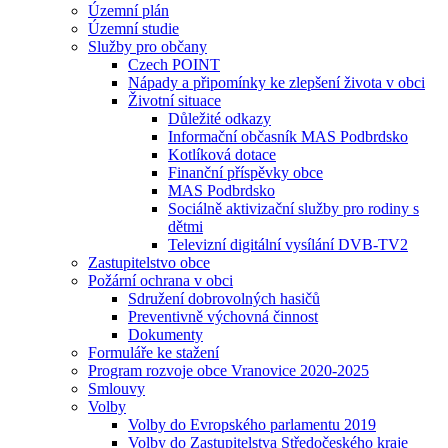
Územní plán
Územní studie
Služby pro občany
Czech POINT
Nápady a připomínky ke zlepšení života v obci
Životní situace
Důležité odkazy
Informační občasník MAS Podbrdsko
Kotlíková dotace
Finanční příspěvky obce
MAS Podbrdsko
Sociálně aktivizační služby pro rodiny s
dětmi
Televizní digitální vysílání DVB-TV2
Zastupitelstvo obce
Požární ochrana v obci
Sdružení dobrovolných hasičů
Preventivně výchovná činnost
Dokumenty
Formuláře ke stažení
Program rozvoje obce Vranovice 2020-2025
Smlouvy
Volby
Volby do Evropského parlamentu 2019
Volby do Zastupitelstva Středočeského kraje