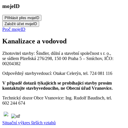
mojeID
Proč mojeID
Kanalizace a vodovod
Zhotovitel stavby: Šindler, důlní a stavební společnost s r. o.,
se sídlem Plzeňská 276/298, 150 00 Praha 5 – Smíchov, IČO:
00204382
Odpovědný stavbyvedoucí: Otakar Celerýn, tel. 724 081 116
V případě dotazů týkajících se probíhající stavby prosím
kontaktujte stavbyvedoucího, ne Obecní úřad Vranovice.
Technický dozor Obce Vranovice: Ing. Rudolf Baudisch, tel.
602 244 674
Situační výkres širších vztahů