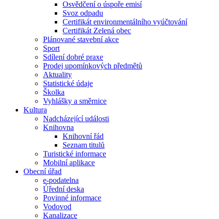
Osvědčení o úspoře emisí
Svoz odpadu
Certifikát environmentálního vyúčtování
Certifikát Zelená obec
Plánované stavební akce
Sport
Sdílení dobré praxe
Prodej upomínkových předmětů
Aktuality
Statistické údaje
Školka
Vyhlášky a směrnice
Kultura
Nadcházející události
Knihovna
Knihovní řád
Seznam titulů
Turistické informace
Mobilní aplikace
Obecní úřad
e-podatelna
Úřední deska
Povinné informace
Vodovod
Kanalizace