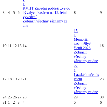
1
KVHT Západní pobřeží zve do
3
4
5
6
bývalých kasáren na 12. letní
8
9
vyvedení
Zobrazit všechny záznamy ze
dne
15
1
Memoriál
zasloužilých
10
11
12
13
14
16
členů 2026
Zobrazit
všechny
záznamy ze dne
22
1
Lázské loučení s
17
18
19
20
21
létem
23
Zobrazit
všechny
záznamy ze dne
24
25
26
27
28
29
30
31
1
2
3
4
5
6