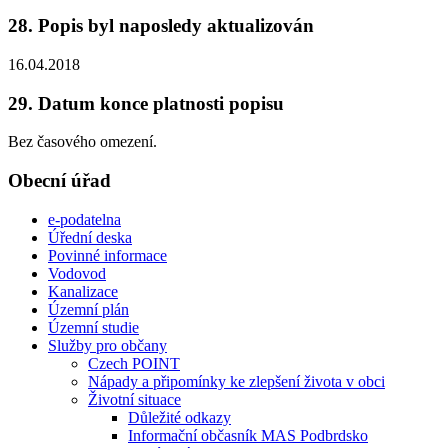
28. Popis byl naposledy aktualizován
16.04.2018
29. Datum konce platnosti popisu
Bez časového omezení.
Obecní úřad
e-podatelna
Úřední deska
Povinné informace
Vodovod
Kanalizace
Územní plán
Územní studie
Služby pro občany
Czech POINT
Nápady a připomínky ke zlepšení života v obci
Životní situace
Důležité odkazy
Informační občasník MAS Podbrdsko