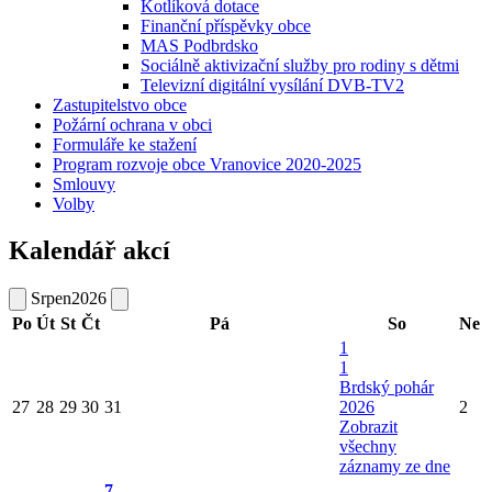
Kotlíková dotace
Finanční příspěvky obce
MAS Podbrdsko
Sociálně aktivizační služby pro rodiny s dětmi
Televizní digitální vysílání DVB-TV2
Zastupitelstvo obce
Požární ochrana v obci
Formuláře ke stažení
Program rozvoje obce Vranovice 2020-2025
Smlouvy
Volby
Kalendář akcí
Srpen
2026
Po
Út
St
Čt
Pá
So
Ne
1
1
Brdský pohár
27
28
29
30
31
2026
2
Zobrazit
všechny
záznamy ze dne
7