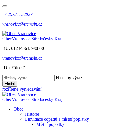
+420721752027
vranovice@tremsin.cz
Obec
Vranovice
Středočeský Kraj
BÚ: 6123456339/0800
vranovice@tremsin.cz
ID: c75bxk7
Hledaný výraz
Hledat
rozšířené vyhledávání
Obec
Vranovice
Středočeský Kraj
Obec
Historie
Likvidace odpadů a místní poplatky
Místní poplatky