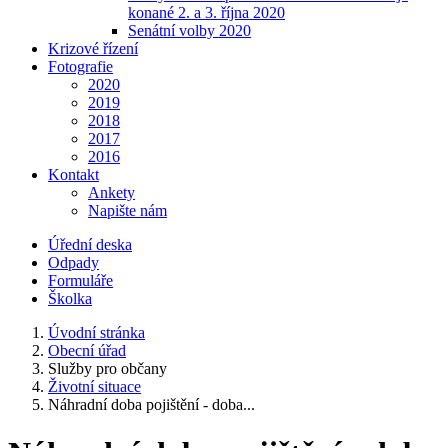
konané 2. a 3. října 2020
Senátní volby 2020
Krizové řízení
Fotografie
2020
2019
2018
2017
2016
Kontakt
Ankety
Napište nám
Úřední deska
Odpady
Formuláře
Školka
Úvodní stránka
Obecní úřad
Služby pro občany
Životní situace
Náhradní doba pojištění - doba...