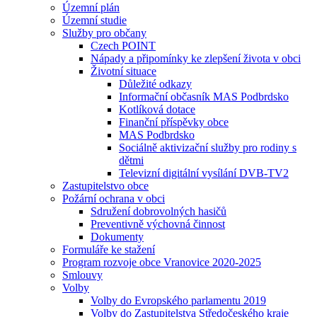
Územní plán
Územní studie
Služby pro občany
Czech POINT
Nápady a připomínky ke zlepšení života v obci
Životní situace
Důležité odkazy
Informační občasník MAS Podbrdsko
Kotlíková dotace
Finanční příspěvky obce
MAS Podbrdsko
Sociálně aktivizační služby pro rodiny s
dětmi
Televizní digitální vysílání DVB-TV2
Zastupitelstvo obce
Požární ochrana v obci
Sdružení dobrovolných hasičů
Preventivně výchovná činnost
Dokumenty
Formuláře ke stažení
Program rozvoje obce Vranovice 2020-2025
Smlouvy
Volby
Volby do Evropského parlamentu 2019
Volby do Zastupitelstva Středočeského kraje