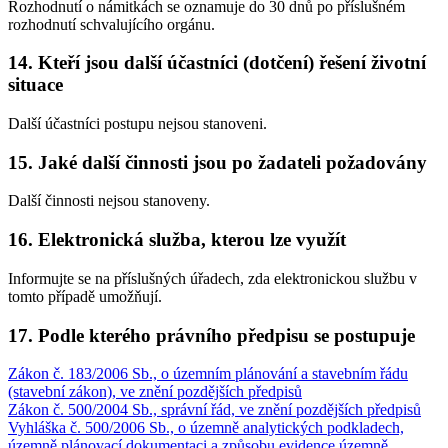
Rozhodnutí o námitkách se oznamuje do 30 dnů po příslušném
rozhodnutí schvalujícího orgánu.
14. Kteří jsou další účastníci (dotčení) řešení životní
situace
Další účastníci postupu nejsou stanoveni.
15. Jaké další činnosti jsou po žadateli požadovány
Další činnosti nejsou stanoveny.
16. Elektronická služba, kterou lze využít
Informujte se na příslušných úřadech, zda elektronickou službu v
tomto případě umožňují.
17. Podle kterého právního předpisu se postupuje
Zákon č. 183/2006 Sb., o územním plánování a stavebním řádu
(stavební zákon), ve znění pozdějších předpisů
Zákon č. 500/2004 Sb., správní řád, ve znění pozdějších předpisů
Vyhláška č. 500/2006 Sb., o územně analytických podkladech,
územně plánovací dokumentaci a způsobu evidence územně