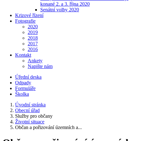
konané 2. a 3. října 2020
Senátní volby 2020
Krizové řízení
Fotografie
2020
2019
2018
2017
2016
Kontakt
Ankety
Napište nám
Úřední deska
Odpady
Formuláře
Školka
Úvodní stránka
Obecní úřad
Služby pro občany
Životní situace
Občan a pořizování územních a...