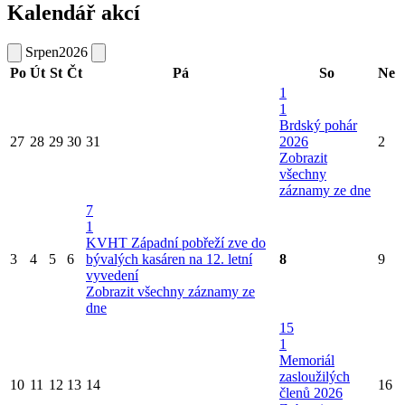
Kalendář akcí
Srpen
2026
Po
Út
St
Čt
Pá
So
Ne
1
1
Brdský pohár
27
28
29
30
31
2026
2
Zobrazit
všechny
záznamy ze dne
7
1
KVHT Západní pobřeží zve do
3
4
5
6
bývalých kasáren na 12. letní
8
9
vyvedení
Zobrazit všechny záznamy ze
dne
15
1
Memoriál
zasloužilých
10
11
12
13
14
16
členů 2026