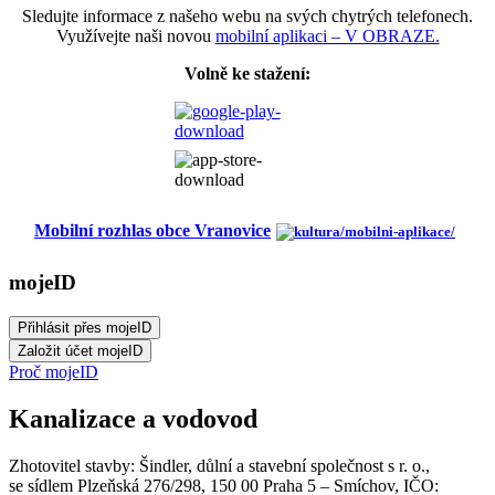
Sledujte informace z našeho webu na svých chytrých telefonech.
Využívejte naši novou
mobilní aplikaci – V OBRAZE.
Volně ke stažení:
Mobilní rozhlas obce Vranovice
mojeID
Proč mojeID
Kanalizace a vodovod
Zhotovitel stavby: Šindler, důlní a stavební společnost s r. o.,
se sídlem Plzeňská 276/298, 150 00 Praha 5 – Smíchov, IČO: