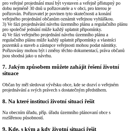
pro veřejné projednání musí být vystaven a veřejně přístupný po
dobu nejméně 30 dnů u pořizovatele a v obci, pro kterou je
pořizován. Pořizovatel je povinen tyto skutečnosti a konání
veřejného projednání občanům oznámit veřejnou vyhláškou.
3) Ve fázi projednávání návrhu územního plánu a regulačního plánu
pro společné jednání může každý uplatnit připomínky.
4) Ve fázi veřejného projednání návrhu územního plánu a
regulačního plánu může každý uplatnit připomínky a vlastníci
pozemků a staveb a zástupce veřejnosti mohou podat námitky.
Pořizovány mohou být i změny těchto dokumentací, práva občanů
jsou shodná jako u návrhu.
7. Jakým způsobem můžete zahájit řešení životní
situace
Občan by měl sledovat vývěsku obce, kde se dozví o veřejném
projednávání a svých právech s dostatečným předstihem.
8. Na které instituci životní situaci řešit
Na obecním úřadu, příp. úřadu územního plánovaní obce s
rozšířenou působností.
9. Kde, s kým a kdy životní situaci řešit