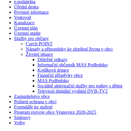
e-podatelna
Úřední deska
Povinné informace
Vodovod
Kanalizace
Územní plán
Územní studie
Služby pro občany
Czech POINT
Nápady a připomínky ke zlepšení života v obci
Životní situace
Důležité odkazy
Informační občasník MAS Podbrdsko
Kotlíková dotace
Finanční příspěvky obce
MAS Podbrdsko
Sociálně aktivizační služby pro rodiny s dětmi
Televizní digitální vysílání DVB-TV2
Zastupitelstvo obce
Požární ochrana v obci
Formuláře ke stažení
Program rozvoje obce Vranovice 2020-2025
Smlouvy
Volby