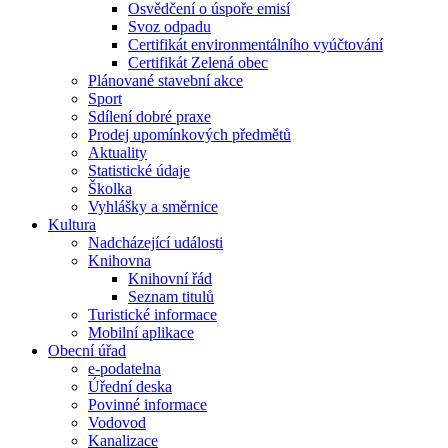
Osvědčení o úspoře emisí
Svoz odpadu
Certifikát environmentálního vyúčtování
Certifikát Zelená obec
Plánované stavební akce
Sport
Sdílení dobré praxe
Prodej upomínkových předmětů
Aktuality
Statistické údaje
Školka
Vyhlášky a směrnice
Kultura
Nadcházející události
Knihovna
Knihovní řád
Seznam titulů
Turistické informace
Mobilní aplikace
Obecní úřad
e-podatelna
Úřední deska
Povinné informace
Vodovod
Kanalizace