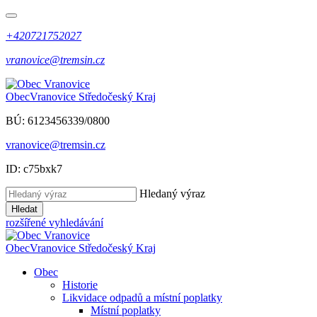
+420721752027
vranovice@tremsin.cz
Obec
Vranovice
Středočeský Kraj
BÚ: 6123456339/0800
vranovice@tremsin.cz
ID: c75bxk7
Hledaný výraz
Hledat
rozšířené vyhledávání
Obec
Vranovice
Středočeský Kraj
Obec
Historie
Likvidace odpadů a místní poplatky
Místní poplatky