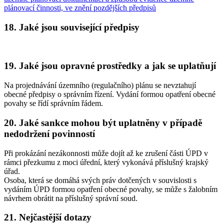
plánovací činnosti, ve znění pozdějších předpisů
18. Jaké jsou související předpisy
19. Jaké jsou opravné prostředky a jak se uplatňují
Na projednávání územního (regulačního) plánu se nevztahují
obecné předpisy o správním řízení. Vydání formou opatření obecné
povahy se řídí správním řádem.
20. Jaké sankce mohou být uplatněny v případě
nedodržení povinností
Při prokázání nezákonnosti může dojít až ke zrušení části ÚPD v
rámci přezkumu z moci úřední, který vykonává příslušný krajský
úřad.
Osoba, která se domáhá svých práv dotčených v souvislosti s
vydáním ÚPD formou opatření obecné povahy, se může s žalobním
návrhem obrátit na příslušný správní soud.
21. Nejčastější dotazy