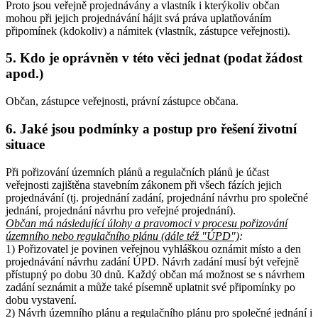
Proto jsou veřejně projednávány a vlastník i kterýkoliv občan
mohou při jejich projednávání hájit svá práva uplatňováním
připomínek (kdokoliv) a námitek (vlastník, zástupce veřejnosti).
5. Kdo je oprávněn v této věci jednat (podat žádost
apod.)
Občan, zástupce veřejnosti, právní zástupce občana.
6. Jaké jsou podmínky a postup pro řešení životní
situace
Při pořizování územních plánů a regulačních plánů je účast
veřejnosti zajištěna stavebním zákonem při všech fázích jejich
projednávání (tj. projednání zadání, projednání návrhu pro společné
jednání, projednání návrhu pro veřejné projednání).
Občan má následující úlohy a pravomoci v procesu pořizování
územního nebo regulačního plánu (dále též "ÚPD")
:
1) Pořizovatel je povinen veřejnou vyhláškou oznámit místo a den
projednávání návrhu zadání ÚPD. Návrh zadání musí být veřejně
přístupný po dobu 30 dnů. Každý občan má možnost se s návrhem
zadání seznámit a může také písemně uplatnit své připomínky po
dobu vystavení.
2) Návrh územního plánu a regulačního plánu pro společné jednání i