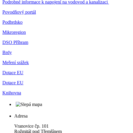
Podrobné informace k napojení na vodovod a kanalizaci
Povodňový portál
Podbrdsko
Mikroregion
DSO Příbram
Brdy
Meření srážek
Dotace EU
Dotace EU
Knihovna
Adresa
Vranovice čp. 101
Rožmitál pod Třemšínem