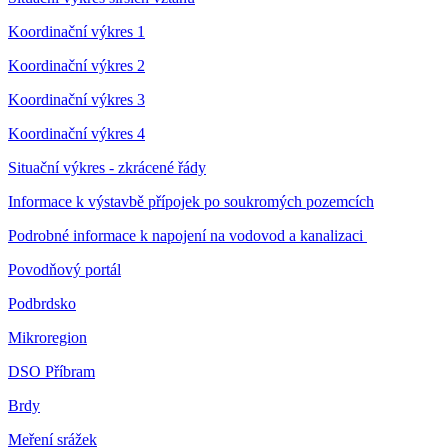
Koordinační výkres 1
Koordinační výkres 2
Koordinační výkres 3
Koordinační výkres 4
Situační výkres - zkrácené řády
Informace k výstavbě přípojek po soukromých pozemcích
Podrobné informace k napojení na vodovod a kanalizaci
Povodňový portál
Podbrdsko
Mikroregion
DSO Příbram
Brdy
Meření srážek