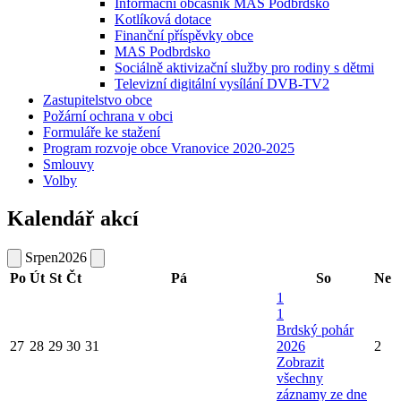
Informační občasník MAS Podbrdsko
Kotlíková dotace
Finanční příspěvky obce
MAS Podbrdsko
Sociálně aktivizační služby pro rodiny s dětmi
Televizní digitální vysílání DVB-TV2
Zastupitelstvo obce
Požární ochrana v obci
Formuláře ke stažení
Program rozvoje obce Vranovice 2020-2025
Smlouvy
Volby
Kalendář akcí
Srpen
2026
Po
Út
St
Čt
Pá
So
Ne
1
1
Brdský pohár
27
28
29
30
31
2026
2
Zobrazit
všechny
záznamy ze dne