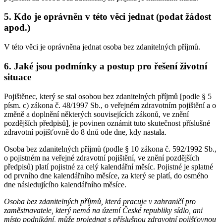
5. Kdo je oprávněn v této věci jednat (podat žádost
apod.)
V této věci je oprávněna jednat osoba bez zdanitelných příjmů.
6. Jaké jsou podmínky a postup pro řešení životní
situace
Pojištěnec, který se stal osobou bez zdanitelných příjmů [podle § 5
písm. c) zákona č. 48/1997 Sb., o veřejném zdravotním pojištění a o
změně a doplnění některých souvisejících zákonů, ve znění
pozdějších předpisů], je povinen oznámit tuto skutečnost příslušné
zdravotní pojišťovně do 8 dnů ode dne, kdy nastala.
Osoba bez zdanitelných příjmů (podle § 10 zákona č. 592/1992 Sb.,
o pojistném na veřejné zdravotní pojištění, ve znění pozdějších
předpisů) platí pojistné za celý kalendářní měsíc. Pojistné je splatné
od prvního dne kalendářního měsíce, za který se platí, do osmého
dne následujícího kalendářního měsíce.
Osoba bez zdanitelných příjmů, která pracuje v zahraničí pro
zaměstnavatele, který nemá na území České republiky sídlo, ani
místo podnikání, může projednat s příslušnou zdravotní pojišťovnou