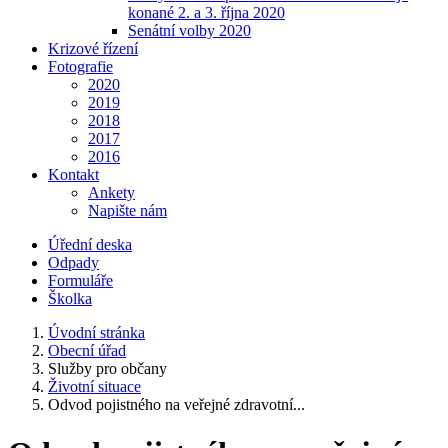
konané 2. a 3. října 2020
Senátní volby 2020
Krizové řízení
Fotografie
2020
2019
2018
2017
2016
Kontakt
Ankety
Napište nám
Úřední deska
Odpady
Formuláře
Školka
Úvodní stránka
Obecní úřad
Služby pro občany
Životní situace
Odvod pojistného na veřejné zdravotní...