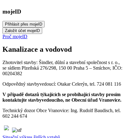
mojeID
Proč mojeID
Kanalizace a vodovod
Zhotovitel stavby: Šindler, důlní a stavební společnost s r. o.,
se sídlem Plzeňská 276/298, 150 00 Praha 5 – Smíchov, IČO:
00204382
Odpovědný stavbyvedoucí: Otakar Celerýn, tel. 724 081 116
V případě dotazů týkajících se probíhající stavby prosím
kontaktujte stavbyvedoucího, ne Obecní úřad Vranovice.
Technický dozor Obce Vranovice: Ing. Rudolf Baudisch, tel.
602 244 674
Situační výkres širších vztahů