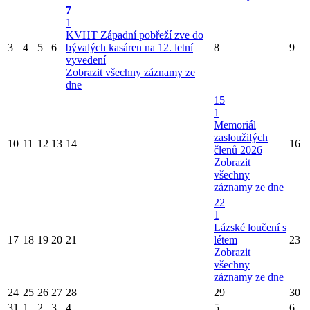
7
1
KVHT Západní pobřeží zve do
3
4
5
6
bývalých kasáren na 12. letní
8
9
vyvedení
Zobrazit všechny záznamy ze
dne
15
1
Memoriál
zasloužilých
10
11
12
13
14
16
členů 2026
Zobrazit
všechny
záznamy ze dne
22
1
Lázské loučení s
17
18
19
20
21
létem
23
Zobrazit
všechny
záznamy ze dne
24
25
26
27
28
29
30
31
1
2
3
4
5
6