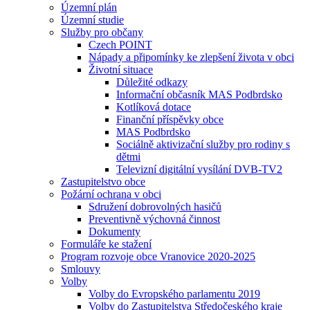
Územní plán
Územní studie
Služby pro občany
Czech POINT
Nápady a připomínky ke zlepšení života v obci
Životní situace
Důležité odkazy
Informační občasník MAS Podbrdsko
Kotlíková dotace
Finanční příspěvky obce
MAS Podbrdsko
Sociálně aktivizační služby pro rodiny s
dětmi
Televizní digitální vysílání DVB-TV2
Zastupitelstvo obce
Požární ochrana v obci
Sdružení dobrovolných hasičů
Preventivně výchovná činnost
Dokumenty
Formuláře ke stažení
Program rozvoje obce Vranovice 2020-2025
Smlouvy
Volby
Volby do Evropského parlamentu 2019
Volby do Zastupitelstva Středočeského kraje