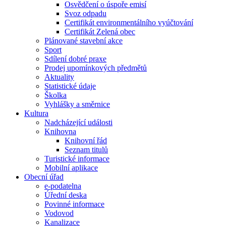
Osvědčení o úspoře emisí
Svoz odpadu
Certifikát environmentálního vyúčtování
Certifikát Zelená obec
Plánované stavební akce
Sport
Sdílení dobré praxe
Prodej upomínkových předmětů
Aktuality
Statistické údaje
Školka
Vyhlášky a směrnice
Kultura
Nadcházející události
Knihovna
Knihovní řád
Seznam titulů
Turistické informace
Mobilní aplikace
Obecní úřad
e-podatelna
Úřední deska
Povinné informace
Vodovod
Kanalizace