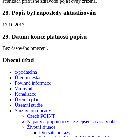
stránkách příslušné zdravotní pojišťovny zřízena.
28. Popis byl naposledy aktualizován
15.10.2017
29. Datum konce platnosti popisu
Bez časového omezení.
Obecní úřad
e-podatelna
Úřední deska
Povinné informace
Vodovod
Kanalizace
Územní plán
Územní studie
Služby pro občany
Czech POINT
Nápady a připomínky ke zlepšení života v obci
Životní situace
Důležité odkazy