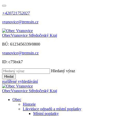
+420721752027
vranovice@tremsin.cz
Obec
Vranovice
Středočeský Kraj
BÚ: 6123456339/0800
vranovice@tremsin.cz
ID: c75bxk7
Hledaný výraz
Hledat
rozšířené vyhledávání
Obec
Vranovice
Středočeský Kraj
Obec
Historie
Likvidace odpadů a místní poplatky
Místní poplatky