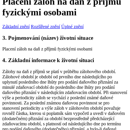
Placení záloh na daň z příjmů
fyzickými osobami
Základní znění
Rozšířené znění
Úplné znění
3. Pojmenování (název) životní situace
Placení záloh na daň z příjmů fyzickými osobami
4. Základní informace k životní situaci
Zálohy na daň z příjmů se platí v průběhu zálohového období.
Zálohové období je období od prvního dne následujícího po
uplynutí posledního dne lhůty pro podání daňového přiznání za
minulé zdaňovací období do posledního dne lhůty pro podání
daňového přiznání v následujícím zdaňovacím období. Při stanovení
výše a periodicity záloh se vychází z poslední známé daňové
povinnosti. Za poslední známou daňovou povinnost se pro
stanovení periodicity a výše záloh v zálohovém období považuje
rovněž částka, kterou si poplatník sám vypočetl a uvedl v daňovém
(dodatečném) přiznání za období bezprostředně předcházející
zdaňovacímu období, s platností od následujícího dne po termínu
pro podání daňového (dodatečného) přiznání, a bylo-li daňové