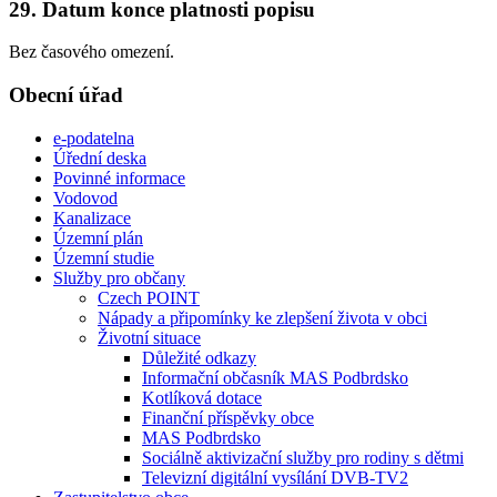
29. Datum konce platnosti popisu
Bez časového omezení.
Obecní úřad
e-podatelna
Úřední deska
Povinné informace
Vodovod
Kanalizace
Územní plán
Územní studie
Služby pro občany
Czech POINT
Nápady a připomínky ke zlepšení života v obci
Životní situace
Důležité odkazy
Informační občasník MAS Podbrdsko
Kotlíková dotace
Finanční příspěvky obce
MAS Podbrdsko
Sociálně aktivizační služby pro rodiny s dětmi
Televizní digitální vysílání DVB-TV2