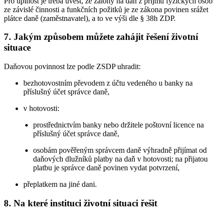
Pro úplnost je třeba uvést, že zálohy na daň z příjmů fyzických osob
ze závislé činnosti a funkčních požitků je ze zákona povinen srážet
plátce daně (zaměstnavatel), a to ve výši dle § 38h ZDP.
7. Jakým způsobem můžete zahájit řešení životní
situace
Daňovou povinnost lze podle ZSDP uhradit:
bezhotovostním převodem z účtu vedeného u banky na
příslušný účet správce daně,
v hotovosti:
prostřednictvím banky nebo držitele poštovní licence na
příslušný účet správce daně,
osobám pověřeným správcem daně výhradně přijímat od
daňových dlužníků platby na daň v hotovosti; na přijatou
platbu je správce daně povinen vydat potvrzení,
přeplatkem na jiné dani.
8. Na které instituci životní situaci řešit