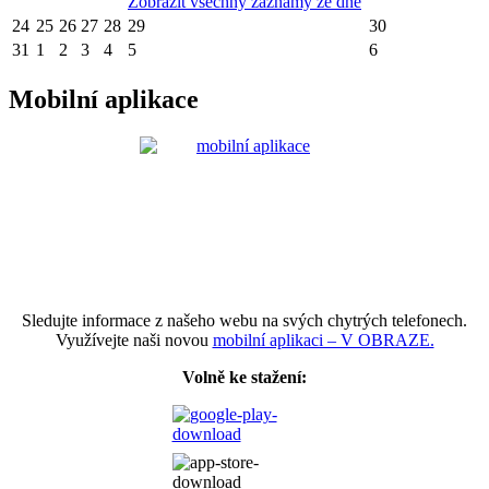
Zobrazit všechny záznamy ze dne
24
25
26
27
28
29
30
31
1
2
3
4
5
6
Mobilní aplikace
Sledujte informace z našeho webu na svých chytrých telefonech.
Využívejte naši novou
mobilní aplikaci – V OBRAZE.
Volně ke stažení: