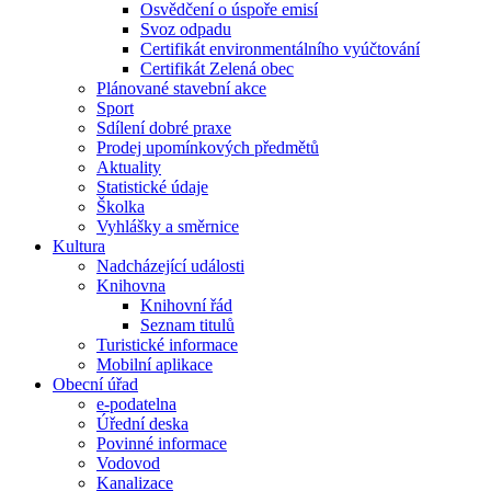
Osvědčení o úspoře emisí
Svoz odpadu
Certifikát environmentálního vyúčtování
Certifikát Zelená obec
Plánované stavební akce
Sport
Sdílení dobré praxe
Prodej upomínkových předmětů
Aktuality
Statistické údaje
Školka
Vyhlášky a směrnice
Kultura
Nadcházející události
Knihovna
Knihovní řád
Seznam titulů
Turistické informace
Mobilní aplikace
Obecní úřad
e-podatelna
Úřední deska
Povinné informace
Vodovod
Kanalizace