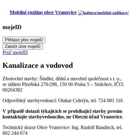
Mobilní rozhlas obce Vranovice
mojeID
Proč mojeID
Kanalizace a vodovod
Zhotovitel stavby: Šindler, důlní a stavební společnost s r. o.,
se sídlem Plzeňská 276/298, 150 00 Praha 5 – Smíchov, IČO:
00204382
Odpovědný stavbyvedoucí: Otakar Celerýn, tel. 724 081 116
V případě dotazů týkajících se probíhající stavby prosím
kontaktujte stavbyvedoucího, ne Obecní úřad Vranovice.
Technický dozor Obce Vranovice: Ing. Rudolf Baudisch, tel.
602 244 674