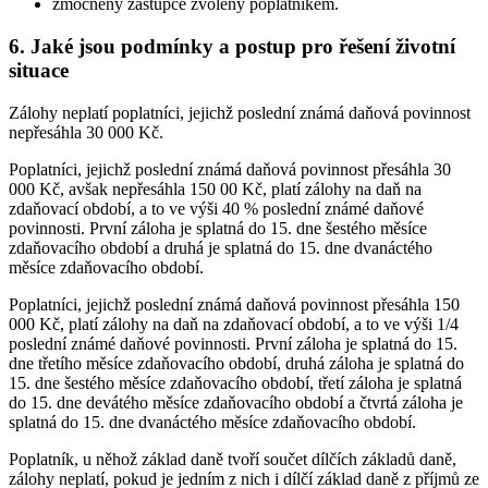
zmocněný zástupce zvolený poplatníkem.
6. Jaké jsou podmínky a postup pro řešení životní
situace
Zálohy neplatí poplatníci, jejichž poslední známá daňová povinnost
nepřesáhla 30 000 Kč.
Poplatníci, jejichž poslední známá daňová povinnost přesáhla 30
000 Kč, avšak nepřesáhla 150 00 Kč, platí zálohy na daň na
zdaňovací období, a to ve výši 40 % poslední známé daňové
povinnosti. První záloha je splatná do 15. dne šestého měsíce
zdaňovacího období a druhá je splatná do 15. dne dvanáctého
měsíce zdaňovacího období.
Poplatníci, jejichž poslední známá daňová povinnost přesáhla 150
000 Kč, platí zálohy na daň na zdaňovací období, a to ve výši 1/4
poslední známé daňové povinnosti. První záloha je splatná do 15.
dne třetího měsíce zdaňovacího období, druhá záloha je splatná do
15. dne šestého měsíce zdaňovacího období, třetí záloha je splatná
do 15. dne devátého měsíce zdaňovacího období a čtvrtá záloha je
splatná do 15. dne dvanáctého měsíce zdaňovacího období.
Poplatník, u něhož základ daně tvoří součet dílčích základů daně,
zálohy neplatí, pokud je jedním z nich i dílčí základ daně z příjmů ze