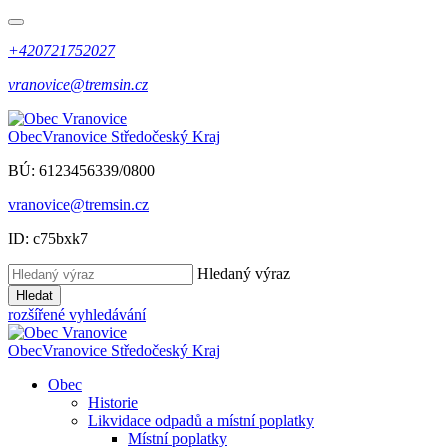
+420721752027
vranovice@tremsin.cz
Obec
Vranovice
Středočeský Kraj
BÚ: 6123456339/0800
vranovice@tremsin.cz
ID: c75bxk7
Hledaný výraz
Hledat
rozšířené vyhledávání
Obec
Vranovice
Středočeský Kraj
Obec
Historie
Likvidace odpadů a místní poplatky
Místní poplatky