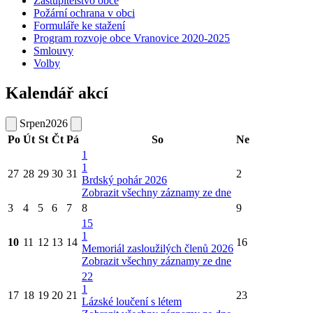
Zastupitelstvo obce
Požární ochrana v obci
Formuláře ke stažení
Program rozvoje obce Vranovice 2020-2025
Smlouvy
Volby
Kalendář akcí
Srpen
2026
Po
Út
St
Čt
Pá
So
Ne
1
1
27
28
29
30
31
2
Brdský pohár 2026
Zobrazit všechny záznamy ze dne
3
4
5
6
7
8
9
15
1
10
11
12
13
14
16
Memoriál zasloužilých členů 2026
Zobrazit všechny záznamy ze dne
22
1
17
18
19
20
21
23
Lázské loučení s létem