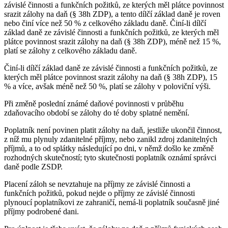
závislé činnosti a funkčních požitků, ze kterých měl plátce povinnost
srazit zálohy na daň (§ 38h ZDP), a tento dílčí základ daně je roven
nebo činí více než 50 % z celkového základu daně. Činí-li dílčí
základ daně ze závislé činnosti a funkčních požitků, ze kterých měl
plátce povinnost srazit zálohy na daň (§ 38h ZDP), méně než 15 %,
platí se zálohy z celkového základu daně.
Činí-li dílčí základ daně ze závislé činnosti a funkčních požitků, ze
kterých měl plátce povinnost srazit zálohy na daň (§ 38h ZDP), 15
% a více, avšak méně než 50 %, platí se zálohy v poloviční výši.
Při změně poslední známé daňové povinnosti v průběhu
zdaňovacího období se zálohy do té doby splatné nemění.
Poplatník není povinen platit zálohy na daň, jestliže ukončil činnost,
z níž mu plynuly zdanitelné příjmy, nebo zanikl zdroj zdanitelných
příjmů, a to od splátky následující po dni, v němž došlo ke změně
rozhodných skutečností; tyto skutečnosti poplatník oznámí správci
daně podle ZSDP.
Placení záloh se nevztahuje na příjmy ze závislé činnosti a
funkčních požitků, pokud nejde o příjmy ze závislé činnosti
plynoucí poplatníkovi ze zahraničí, nemá-li poplatník současně jiné
příjmy podrobené dani.