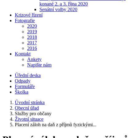
konané 2. a 3. října 2020
Senátní volby 2020
Krizové řízení
Fotografie
2020
2019
2018
2017
2016
Kontakt
Ankety
Napište nám
Úřední deska
Odpady
Formuláře
Školka
Úvodní stránka
Obecní úřad
Služby pro občany
Životní situace
Placení záloh na daň z příjmů fyzickými...