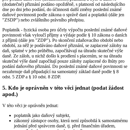
(dodatečné) přiznání podáno opožděně, s platností od následujícího
dne po dni jeho podání, do účinnosti další změny poslední známé
daňové povinnosti podle zákona o správě daní a poplatků (dále jen
"ZSDP") nebo zvláštního právního předpisu.
Poplatník - fyzická osoba pro účely výpočtu poslední známé daňové
povinnosti však vyloučí příjmy a výdaje podle § 10 zákona o daních
z příjmů (dále jen "ZDP"). Po skončení zdaňovacího období nebo
období, za něž je podáváno daňové přiznání, se zaplacené zálohy na
daň, splatné v jeho průběhu, započítávají na úhradu skutečné výše
daně. Ze záloh, u nichž došlo k prodlení s placením, se na úhradu
skutečné výše daně započítají pouze zálohy zaplacené do lhůty pro
podání daňového přiznání. Do poslední známé daňové povinnosti se
nezahrnuje daň připadající na samostatný základ daně podle § 8
odst. 5 ZDP a § 10 odst. 8 ZDP.
5. Kdo je oprávněn v této věci jednat (podat žádost
apod.)
V této věci je oprávněn jednat:
poplatník jako daňový subjekt,
zákonný zástupce osoby, která není způsobilá k samostatnému
jednání před správcem daně, tj. před finančním úřadem,