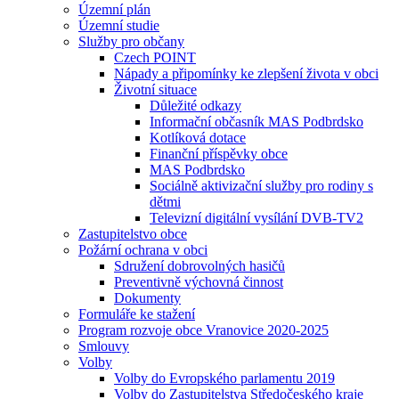
Územní plán
Územní studie
Služby pro občany
Czech POINT
Nápady a připomínky ke zlepšení života v obci
Životní situace
Důležité odkazy
Informační občasník MAS Podbrdsko
Kotlíková dotace
Finanční příspěvky obce
MAS Podbrdsko
Sociálně aktivizační služby pro rodiny s
dětmi
Televizní digitální vysílání DVB-TV2
Zastupitelstvo obce
Požární ochrana v obci
Sdružení dobrovolných hasičů
Preventivně výchovná činnost
Dokumenty
Formuláře ke stažení
Program rozvoje obce Vranovice 2020-2025
Smlouvy
Volby
Volby do Evropského parlamentu 2019
Volby do Zastupitelstva Středočeského kraje