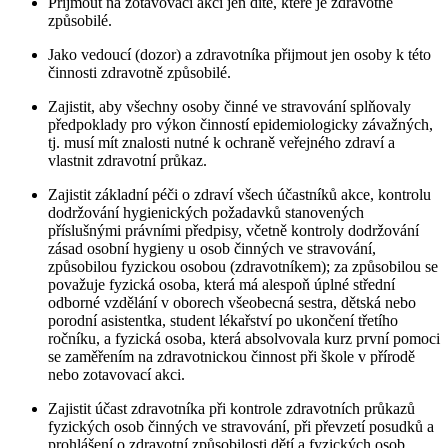
Přijmout na zotavovací akci jen dítě, které je zdravotně
způsobilé.
Jako vedoucí (dozor) a zdravotníka přijmout jen osoby k této
činnosti zdravotně způsobilé.
Zajistit, aby všechny osoby činné ve stravování splňovaly
předpoklady pro výkon činností epidemiologicky závažných,
tj. musí mít znalosti nutné k ochraně veřejného zdraví a
vlastnit zdravotní průkaz.
Zajistit základní péči o zdraví všech účastníků akce, kontrolu
dodržování hygienických požadavků stanovených
příslušnými právními předpisy, včetně kontroly dodržování
zásad osobní hygieny u osob činných ve stravování,
způsobilou fyzickou osobou (zdravotníkem); za způsobilou se
považuje fyzická osoba, která má alespoň úplné střední
odborné vzdělání v oborech všeobecná sestra, dětská nebo
porodní asistentka, student lékařství po ukončení třetího
ročníku, a fyzická osoba, která absolvovala kurz první pomoci
se zaměřením na zdravotnickou činnost při škole v přírodě
nebo zotavovací akci.
Zajistit účast zdravotníka při kontrole zdravotních průkazů
fyzických osob činných ve stravování, při převzetí posudků a
prohlášení o zdravotní způsobilosti dětí a fyzických osob