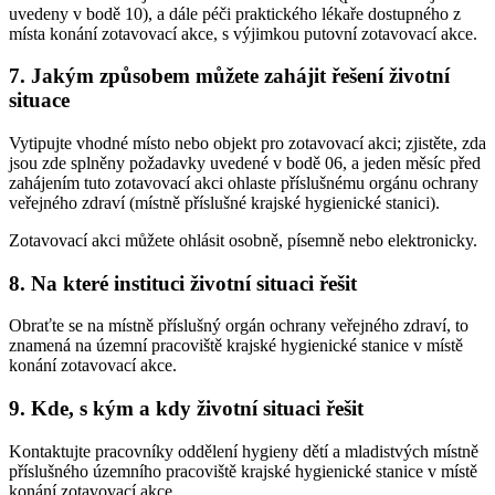
uvedeny v bodě 10), a dále péči praktického lékaře dostupného z
místa konání zotavovací akce, s výjimkou putovní zotavovací akce.
7. Jakým způsobem můžete zahájit řešení životní
situace
Vytipujte vhodné místo nebo objekt pro zotavovací akci; zjistěte, zda
jsou zde splněny požadavky uvedené v bodě 06, a jeden měsíc před
zahájením tuto zotavovací akci ohlaste příslušnému orgánu ochrany
veřejného zdraví (místně příslušné krajské hygienické stanici).
Zotavovací akci můžete ohlásit osobně, písemně nebo elektronicky.
8. Na které instituci životní situaci řešit
Obraťte se na místně příslušný orgán ochrany veřejného zdraví, to
znamená na územní pracoviště krajské hygienické stanice v místě
konání zotavovací akce.
9. Kde, s kým a kdy životní situaci řešit
Kontaktujte pracovníky oddělení hygieny dětí a mladistvých místně
příslušného územního pracoviště krajské hygienické stanice v místě
konání zotavovací akce.