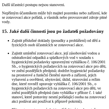
Další účastníci postupu nejsou stanoveni.
Nepřímým účastníkem může být majitel pozemku nebo zařízení, kde
se zotavovací akce pořádá, a vlastník nebo provozovatel zdroje pitné
vody.
15. Jaké další činnosti jsou po žadateli požadovány
Zajistit příslušné doklady (posudky a prohlášení) od dětí a
fyzických osob účastnících se zotavovací akce.
Zajistit umístění zotavovací akce, její zásobování vodou a
odstraňování odpadků a splaškových vod v souladu s
hygienickými požadavky upravenými vyhláškou č. 106/2001
Sb., o hygienických požadavcích na zotavovací akce pro děti,
ve znění pozdějších předpisů; dodržet hygienické požadavky
na prostorové a funkční členění staveb a zařízení, jejich
vybavení a osvětlení, ubytování, úklid, stravování a režim
dne, které rovněž upravuje vyhláška č. 106/2001 Sb., o
hygienických požadavcích na zotavovací akce pro děti, ve
znění pozdějších předpisů (tato vyhláška v příloze č. 1 také
stanoví, které potraviny nesmí pořádající osoba na zotavovací
akci podávat ani používat k přípravě pokrmů).