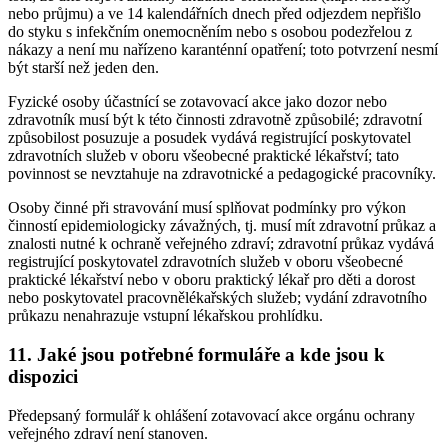
nebo průjmu) a ve 14 kalendářních dnech před odjezdem nepřišlo
do styku s infekčním onemocněním nebo s osobou podezřelou z
nákazy a není mu nařízeno karanténní opatření; toto potvrzení nesmí
být starší než jeden den.
Fyzické osoby účastnící se zotavovací akce jako dozor nebo
zdravotník musí být k této činnosti zdravotně způsobilé; zdravotní
způsobilost posuzuje a posudek vydává registrující poskytovatel
zdravotních služeb v oboru všeobecné praktické lékařství; tato
povinnost se nevztahuje na zdravotnické a pedagogické pracovníky.
Osoby činné při stravování musí splňovat podmínky pro výkon
činností epidemiologicky závažných, tj. musí mít zdravotní průkaz a
znalosti nutné k ochraně veřejného zdraví; zdravotní průkaz vydává
registrující poskytovatel zdravotních služeb v oboru všeobecné
praktické lékařství nebo v oboru praktický lékař pro děti a dorost
nebo poskytovatel pracovnělékařských služeb; vydání zdravotního
průkazu nenahrazuje vstupní lékařskou prohlídku.
11. Jaké jsou potřebné formuláře a kde jsou k
dispozici
Předepsaný formulář k ohlášení zotavovací akce orgánu ochrany
veřejného zdraví není stanoven.