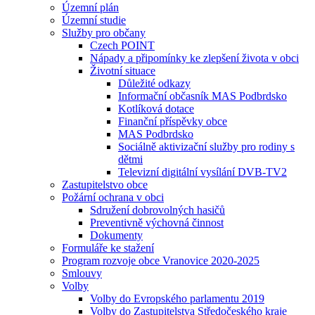
Územní plán
Územní studie
Služby pro občany
Czech POINT
Nápady a připomínky ke zlepšení života v obci
Životní situace
Důležité odkazy
Informační občasník MAS Podbrdsko
Kotlíková dotace
Finanční příspěvky obce
MAS Podbrdsko
Sociálně aktivizační služby pro rodiny s
dětmi
Televizní digitální vysílání DVB-TV2
Zastupitelstvo obce
Požární ochrana v obci
Sdružení dobrovolných hasičů
Preventivně výchovná činnost
Dokumenty
Formuláře ke stažení
Program rozvoje obce Vranovice 2020-2025
Smlouvy
Volby
Volby do Evropského parlamentu 2019
Volby do Zastupitelstva Středočeského kraje