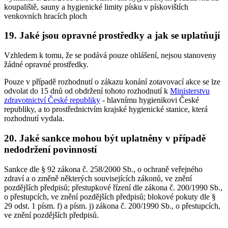
koupaliště, sauny a hygienické limity písku v pískovištích
venkovních hracích ploch
19. Jaké jsou opravné prostředky a jak se uplatňují
Vzhledem k tomu, že se podává pouze ohlášení, nejsou stanoveny
žádné opravné prostředky.
Pouze v případě rozhodnutí o zákazu konání zotavovací akce se lze
odvolat do 15 dnů od obdržení tohoto rozhodnutí k
Ministerstvu
zdravotnictví České republiky
- hlavnímu hygienikovi České
republiky, a to prostřednictvím krajské hygienické stanice, která
rozhodnutí vydala.
20. Jaké sankce mohou být uplatněny v případě
nedodržení povinností
Sankce dle § 92 zákona č. 258/2000 Sb., o ochraně veřejného
zdraví a o změně některých souvisejících zákonů, ve znění
pozdějších předpisů; přestupkové řízení dle zákona č. 200/1990 Sb.,
o přestupcích, ve znění pozdějších předpisů; blokové pokuty dle §
29 odst. 1 písm. f) a písm. j) zákona č. 200/1990 Sb., o přestupcích,
ve znění pozdějších předpisů.