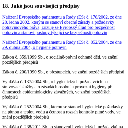
18. Jaké jsou související předpisy
Nařízení Evropského parlamentu a Rady (ES) č. 178/2002, ze dne
28. ledna 2002, kterým se stanoví obecné zásady a požadavky
potravinového práva, zřizuje se Evropský úřad pro bezpečnost
potravin a stanoví postupy týkající se bezpečnosti potravin
Nařízení Evropského parlamentu a Rady (ES) č. 852/2004, ze dne
29. dubna 2004, o hygieně potravin
Zákon č. 359/1999 Sb., o sociálně-právní ochraně dětí, ve znění
pozdějších předpisů
Zákon č. 200/1990 Sb., o přestupcích, ve znění pozdějších předpisů
Vyhláška č. 137/2004 Sb., o hygienických požadavcích na
stravovací služby a o zásadách osobní a provozní hygieny při
činnostech epidemiologicky závažných, ve znění pozdějších
předpisů
Vyhláška č. 252/2004 Sb., kterou se stanoví hygienické požadavky
na pitnou a teplou vodu a četnost a rozsah kontroly pitné vody, ve
znění pozdějších předpisů
Vyhláška č. 238/2011 Sb., o stanovení hygienických požadavků na