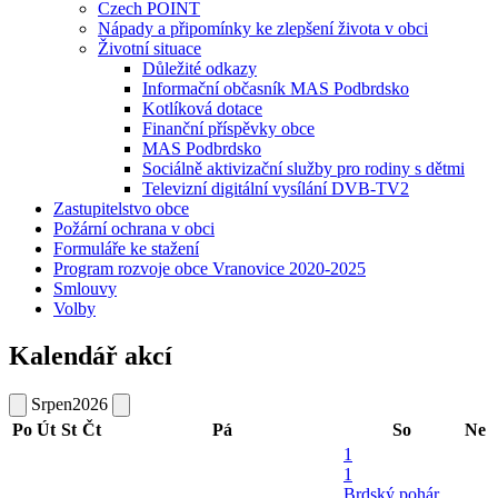
Czech POINT
Nápady a připomínky ke zlepšení života v obci
Životní situace
Důležité odkazy
Informační občasník MAS Podbrdsko
Kotlíková dotace
Finanční příspěvky obce
MAS Podbrdsko
Sociálně aktivizační služby pro rodiny s dětmi
Televizní digitální vysílání DVB-TV2
Zastupitelstvo obce
Požární ochrana v obci
Formuláře ke stažení
Program rozvoje obce Vranovice 2020-2025
Smlouvy
Volby
Kalendář akcí
Srpen
2026
Po
Út
St
Čt
Pá
So
Ne
1
1
Brdský pohár