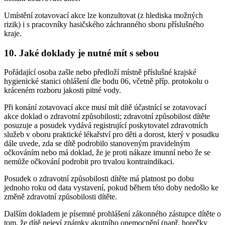
Umístění zotavovací akce lze konzultovat (z hlediska možných
rizik) i s pracovníky hasičského záchranného sboru příslušného
kraje.
10. Jaké doklady je nutné mít s sebou
Pořádající osoba zašle nebo předloží místně příslušné krajské
hygienické stanici ohlášení dle bodu 06, včetně příp. protokolu o
kráceném rozboru jakosti pitné vody.
Při konání zotavovací akce musí mít dítě účastnící se zotavovací
akce doklad o zdravotní způsobilosti; zdravotní způsobilost dítěte
posuzuje a posudek vydává registrující poskytovatel zdravotních
služeb v oboru praktické lékařství pro děti a dorost, který v posudku
dále uvede, zda se dítě podrobilo stanoveným pravidelným
očkováním nebo má doklad, že je proti nákaze imunní nebo že se
nemůže očkování podrobit pro trvalou kontraindikaci.
Posudek o zdravotní způsobilosti dítěte má platnost po dobu
jednoho roku od data vystavení, pokud během této doby nedošlo ke
změně zdravotní způsobilosti dítěte.
Dalším dokladem je písemné prohlášení zákonného zástupce dítěte o
tom, že dítě nejeví známky akutního onemocnění (např. horečky