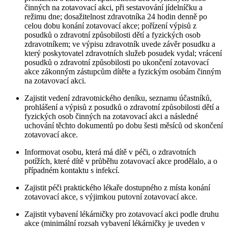
činných na zotavovací akci, při sestavování jídelníčku a
režimu dne; dosažitelnost zdravotníka 24 hodin denně po
celou dobu konání zotavovací akce; pořízení výpisů z
posudků o zdravotní způsobilosti dětí a fyzických osob
zdravotníkem; ve výpisu zdravotník uvede závěr posudku a
který poskytovatel zdravotních služeb posudek vydal; vrácení
posudků o zdravotní způsobilosti po ukončení zotavovací
akce zákonným zástupcům dítěte a fyzickým osobám činným
na zotavovací akci.
Zajistit vedení zdravotnického deníku, seznamu účastníků,
prohlášení a výpisů z posudků o zdravotní způsobilosti dětí a
fyzických osob činných na zotavovací akci a následné
uchování těchto dokumentů po dobu šesti měsíců od skončení
zotavovací akce.
Informovat osobu, která má dítě v péči, o zdravotních
potížích, které dítě v průběhu zotavovací akce prodělalo, a o
případném kontaktu s infekcí.
Zajistit péči praktického lékaře dostupného z místa konání
zotavovací akce, s výjimkou putovní zotavovací akce.
Zajistit vybavení lékárničky pro zotavovací akci podle druhu
akce (minimální rozsah vybavení lékárničky je uveden v