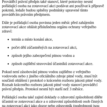
Prováděcí právní předpis také stanoví, které potraviny nesmí
pořádající osoba na zotavovací akci podávat ani používat k přípravě
pokrmů, ledaže budou splněny podmínky upravené tímto
prováděcím právním předpisem.
Dále je pořádající osoba povinna jeden měsíc před zahájením
zotavovací akce ohlásit příslušnému orgánu ochrany veřejného
zdraví:
termín a místo konání akce,
počet dětí zúčastněných na zotavovací akci,
způsob jejího zabezpečení pitnou vodou a
způsob zajištění stravování účastníků zotavovací akce.
Pokud není zásobování pitnou vodou zajištěno z veřejného
vodovodu nebo z jiného oficiálního zdroje pitné vody, musí být
součástí ohlášení i protokol o kráceném rozboru jakosti pitné vody.
Rozsah kráceného rozboru jakosti pitné vody stanoví prováděcí
právní předpis. Protokol nesmí být starší než 3 měsíce.
Pořádající osoba také zajistí doklady o zdravotní způsobilosti dítěte
účastnit se zotavovací akce a o zdravotní způsobilosti osob činných
na zotavovací akci jako dozor nebo zdravotník (podrobnosti jsou