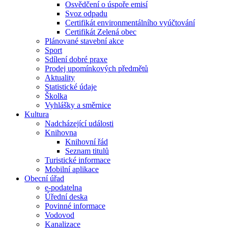
Osvědčení o úspoře emisí
Svoz odpadu
Certifikát environmentálního vyúčtování
Certifikát Zelená obec
Plánované stavební akce
Sport
Sdílení dobré praxe
Prodej upomínkových předmětů
Aktuality
Statistické údaje
Školka
Vyhlášky a směrnice
Kultura
Nadcházející události
Knihovna
Knihovní řád
Seznam titulů
Turistické informace
Mobilní aplikace
Obecní úřad
e-podatelna
Úřední deska
Povinné informace
Vodovod
Kanalizace