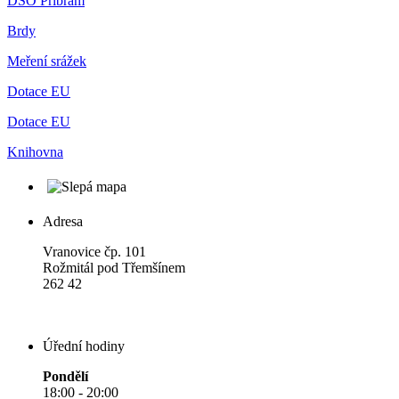
DSO Příbram
Brdy
Meření srážek
Dotace EU
Dotace EU
Knihovna
Adresa
Vranovice čp. 101
Rožmitál pod Třemšínem
262 42
Úřední hodiny
Pondělí
18:00 - 20:00