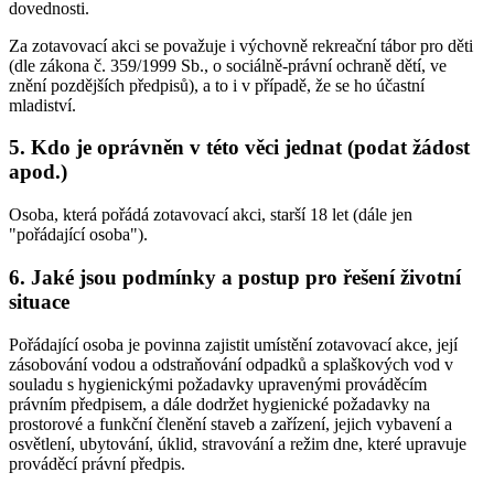
dovednosti.
Za zotavovací akci se považuje i výchovně rekreační tábor pro děti
(dle zákona č. 359/1999 Sb., o sociálně-právní ochraně dětí, ve
znění pozdějších předpisů), a to i v případě, že se ho účastní
mladiství.
5. Kdo je oprávněn v této věci jednat (podat žádost
apod.)
Osoba, která pořádá zotavovací akci, starší 18 let (dále jen
"pořádající osoba").
6. Jaké jsou podmínky a postup pro řešení životní
situace
Pořádající osoba je povinna zajistit umístění zotavovací akce, její
zásobování vodou a odstraňování odpadků a splaškových vod v
souladu s hygienickými požadavky upravenými prováděcím
právním předpisem, a dále dodržet hygienické požadavky na
prostorové a funkční členění staveb a zařízení, jejich vybavení a
osvětlení, ubytování, úklid, stravování a režim dne, které upravuje
prováděcí právní předpis.