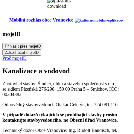
Mobilní rozhlas obce Vranovice
mojeID
Proč mojeID
Kanalizace a vodovod
Zhotovitel stavby: Šindler, důlní a stavební společnost s r. o.,
se sídlem Plzeňská 276/298, 150 00 Praha 5 – Smíchov, IČO:
00204382
Odpovědný stavbyvedoucí: Otakar Celerýn, tel. 724 081 116
V případě dotazů týkajících se probíhající stavby prosím
kontaktujte stavbyvedoucího, ne Obecní úřad Vranovice.
Technický dozor Obce Vranovice: Ing. Rudolf Baudisch, tel.