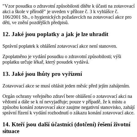
"Vzor posudku o zdravotní způsobilosti dítěte k účasti na zotavovací
akci a škole v přírodě" je uveden v příloze č. 3 k vyhlášce č.
106/2001 Sb., o hygienických požadavcích na zotavovací akce pro
děti, ve znění pozdějších předpisů.
12. Jaké jsou poplatky a jak je lze uhradit
Správní poplatek k ohlášení zotavovací akce není stanoven.
Zpoplatněno je vydání posudku o zdravotní způsobilosti; výši
poplatku určuje lékař, který posudek vydává.
13. Jaké jsou lhůty pro vyřízení
Zotavovací akce se musí ohlásit jeden měsíc před jejím zahájením.
Orgán ochrany veřejného zdraví bere ohlášení o zotavovací akci na
vědomí a dále se k ní nevyjadřuje; pouze v případě, že k místu a
způsobu konání zotavovací akce zaujme negativní stanovisko, zahájí
správní řízení k vydání rozhodnutí o zákazu konání zotavovací akce.
14. Kteří jsou další účastníci (dotčení) řešení životní
situace