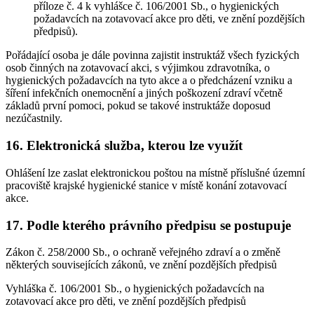
příloze č. 4 k vyhlášce č. 106/2001 Sb., o hygienických
požadavcích na zotavovací akce pro děti, ve znění pozdějších
předpisů).
Pořádající osoba je dále povinna zajistit instruktáž všech fyzických
osob činných na zotavovací akci, s výjimkou zdravotníka, o
hygienických požadavcích na tyto akce a o předcházení vzniku a
šíření infekčních onemocnění a jiných poškození zdraví včetně
základů první pomoci, pokud se takové instruktáže doposud
nezúčastnily.
16. Elektronická služba, kterou lze využít
Ohlášení lze zaslat elektronickou poštou na místně příslušné územní
pracoviště krajské hygienické stanice v místě konání zotavovací
akce.
17. Podle kterého právního předpisu se postupuje
Zákon č. 258/2000 Sb., o ochraně veřejného zdraví a o změně
některých souvisejících zákonů, ve znění pozdějších předpisů
Vyhláška č. 106/2001 Sb., o hygienických požadavcích na
zotavovací akce pro děti, ve znění pozdějších předpisů