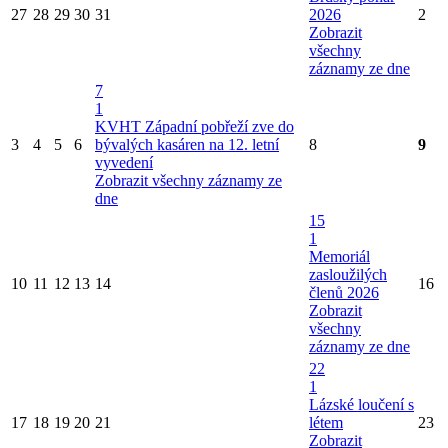
27
28
29
30
31
2026
2
Zobrazit
všechny
záznamy ze dne
7
1
KVHT Západní pobřeží zve do
3
4
5
6
bývalých kasáren na 12. letní
8
9
vyvedení
Zobrazit všechny záznamy ze
dne
15
1
Memoriál
zasloužilých
10
11
12
13
14
16
členů 2026
Zobrazit
všechny
záznamy ze dne
22
1
Lázské loučení s
17
18
19
20
21
létem
23
Zobrazit