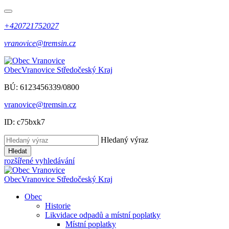
+420721752027
vranovice@tremsin.cz
Obec
Vranovice
Středočeský Kraj
BÚ: 6123456339/0800
vranovice@tremsin.cz
ID: c75bxk7
Hledaný výraz
Hledat
rozšířené vyhledávání
Obec
Vranovice
Středočeský Kraj
Obec
Historie
Likvidace odpadů a místní poplatky
Místní poplatky