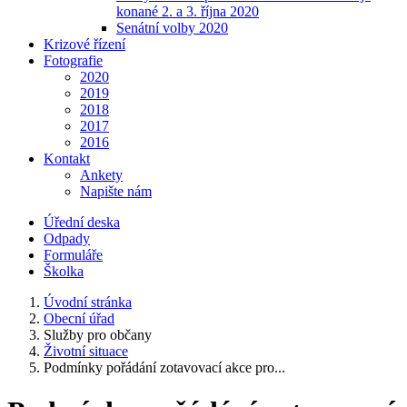
konané 2. a 3. října 2020
Senátní volby 2020
Krizové řízení
Fotografie
2020
2019
2018
2017
2016
Kontakt
Ankety
Napište nám
Úřední deska
Odpady
Formuláře
Školka
Úvodní stránka
Obecní úřad
Služby pro občany
Životní situace
Podmínky pořádání zotavovací akce pro...