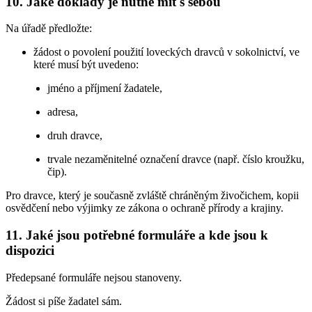
10. Jaké doklady je nutné mít s sebou
Na úřadě předložte:
žádost o povolení použití loveckých dravců v sokolnictví, ve
které musí být uvedeno:
jméno a příjmení žadatele,
adresa,
druh dravce,
trvale nezaměnitelné označení dravce (např. číslo kroužku,
čip).
Pro dravce, který je současně zvláště chráněným živočichem, kopii
osvědčení nebo výjimky ze zákona o ochraně přírody a krajiny.
11. Jaké jsou potřebné formuláře a kde jsou k
dispozici
Předepsané formuláře nejsou stanoveny.
Žádost si píše žadatel sám.