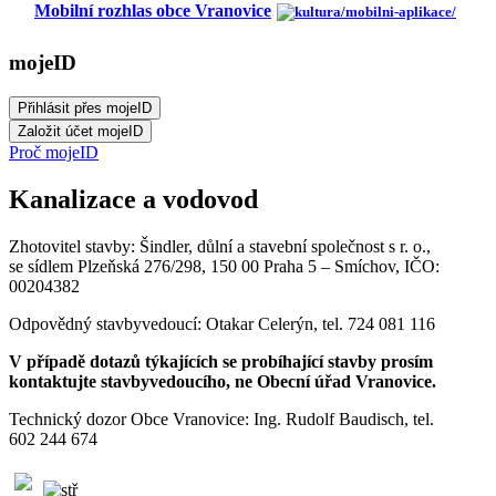
Mobilní rozhlas obce Vranovice
mojeID
Proč mojeID
Kanalizace a vodovod
Zhotovitel stavby: Šindler, důlní a stavební společnost s r. o.,
se sídlem Plzeňská 276/298, 150 00 Praha 5 – Smíchov, IČO:
00204382
Odpovědný stavbyvedoucí: Otakar Celerýn, tel. 724 081 116
V případě dotazů týkajících se probíhající stavby prosím
kontaktujte stavbyvedoucího, ne Obecní úřad Vranovice.
Technický dozor Obce Vranovice: Ing. Rudolf Baudisch, tel.
602 244 674