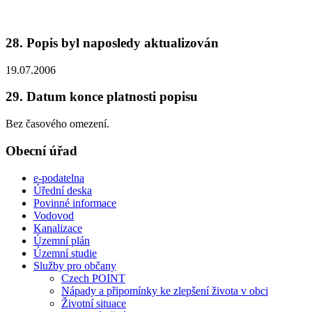
28. Popis byl naposledy aktualizován
19.07.2006
29. Datum konce platnosti popisu
Bez časového omezení.
Obecní úřad
e-podatelna
Úřední deska
Povinné informace
Vodovod
Kanalizace
Územní plán
Územní studie
Služby pro občany
Czech POINT
Nápady a připomínky ke zlepšení života v obci
Životní situace