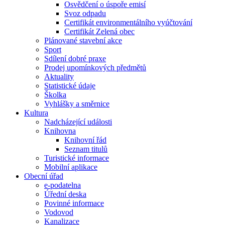
Osvědčení o úspoře emisí
Svoz odpadu
Certifikát environmentálního vyúčtování
Certifikát Zelená obec
Plánované stavební akce
Sport
Sdílení dobré praxe
Prodej upomínkových předmětů
Aktuality
Statistické údaje
Školka
Vyhlášky a směrnice
Kultura
Nadcházející události
Knihovna
Knihovní řád
Seznam titulů
Turistické informace
Mobilní aplikace
Obecní úřad
e-podatelna
Úřední deska
Povinné informace
Vodovod
Kanalizace