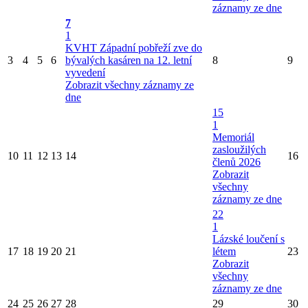
záznamy ze dne
7
1
KVHT Západní pobřeží zve do
3
4
5
6
bývalých kasáren na 12. letní
8
9
vyvedení
Zobrazit všechny záznamy ze
dne
15
1
Memoriál
zasloužilých
10
11
12
13
14
16
členů 2026
Zobrazit
všechny
záznamy ze dne
22
1
Lázské loučení s
17
18
19
20
21
létem
23
Zobrazit
všechny
záznamy ze dne
24
25
26
27
28
29
30