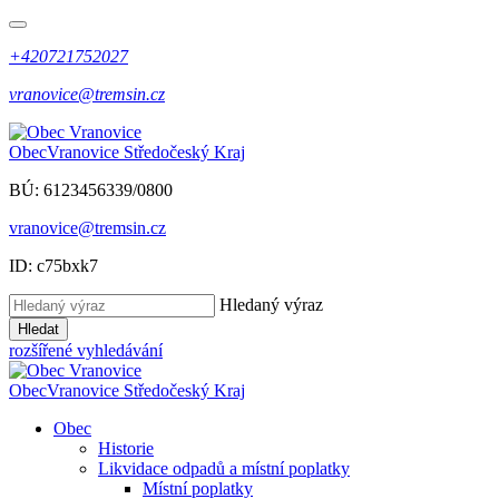
+420721752027
vranovice@tremsin.cz
Obec
Vranovice
Středočeský Kraj
BÚ: 6123456339/0800
vranovice@tremsin.cz
ID: c75bxk7
Hledaný výraz
Hledat
rozšířené vyhledávání
Obec
Vranovice
Středočeský Kraj
Obec
Historie
Likvidace odpadů a místní poplatky
Místní poplatky