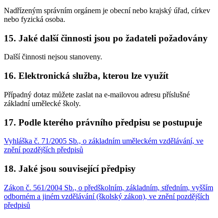
Nadřízeným správním orgánem je obecní nebo krajský úřad, církev
nebo fyzická osoba.
15. Jaké další činnosti jsou po žadateli požadovány
Další činnosti nejsou stanoveny.
16. Elektronická služba, kterou lze využít
Případný dotaz můžete zaslat na e-mailovou adresu příslušné
základní umělecké školy.
17. Podle kterého právního předpisu se postupuje
Vyhláška č. 71/2005 Sb., o základním uměleckém vzdělávání, ve
znění pozdějších předpisů
18. Jaké jsou související předpisy
Zákon č. 561/2004 Sb., o předškolním, základním, středním, vyšším
odborném a jiném vzdělávání (školský zákon), ve znění pozdějších
předpisů