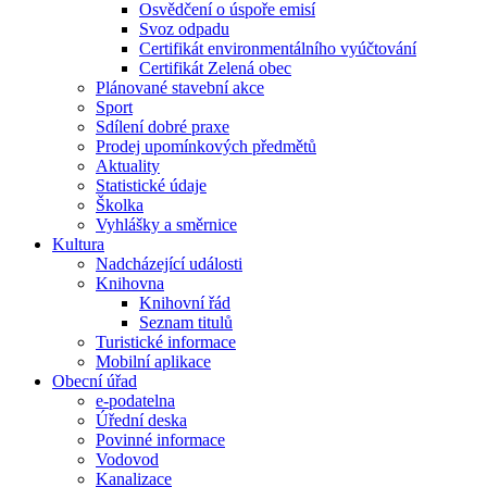
Osvědčení o úspoře emisí
Svoz odpadu
Certifikát environmentálního vyúčtování
Certifikát Zelená obec
Plánované stavební akce
Sport
Sdílení dobré praxe
Prodej upomínkových předmětů
Aktuality
Statistické údaje
Školka
Vyhlášky a směrnice
Kultura
Nadcházející události
Knihovna
Knihovní řád
Seznam titulů
Turistické informace
Mobilní aplikace
Obecní úřad
e-podatelna
Úřední deska
Povinné informace
Vodovod
Kanalizace