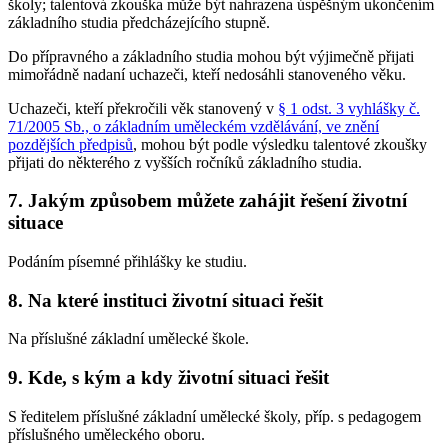
školy; talentová zkouška může být nahrazena úspěšným ukončením
základního studia předcházejícího stupně.
Do přípravného a základního studia mohou být výjimečně přijati
mimořádně nadaní uchazeči, kteří nedosáhli stanoveného věku.
Uchazeči, kteří překročili věk stanovený v
§ 1 odst. 3 vyhlášky č.
71/2005 Sb., o základním uměleckém vzdělávání, ve znění
pozdějších předpisů
, mohou být podle výsledku talentové zkoušky
přijati do některého z vyšších ročníků základního studia.
7. Jakým způsobem můžete zahájit řešení životní
situace
Podáním písemné přihlášky ke studiu.
8. Na které instituci životní situaci řešit
Na příslušné základní umělecké škole.
9. Kde, s kým a kdy životní situaci řešit
S ředitelem příslušné základní umělecké školy, příp. s pedagogem
příslušného uměleckého oboru.