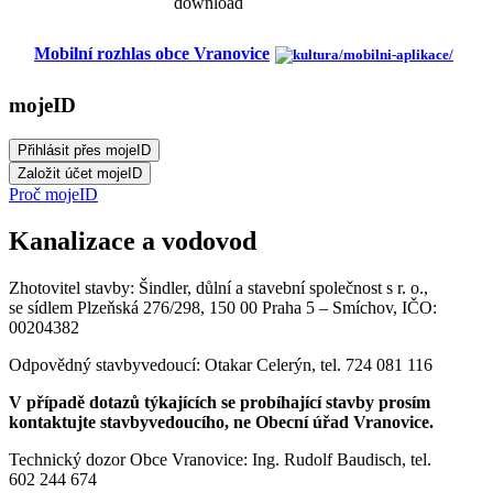
Mobilní rozhlas obce Vranovice
mojeID
Proč mojeID
Kanalizace a vodovod
Zhotovitel stavby: Šindler, důlní a stavební společnost s r. o.,
se sídlem Plzeňská 276/298, 150 00 Praha 5 – Smíchov, IČO:
00204382
Odpovědný stavbyvedoucí: Otakar Celerýn, tel. 724 081 116
V případě dotazů týkajících se probíhající stavby prosím
kontaktujte stavbyvedoucího, ne Obecní úřad Vranovice.
Technický dozor Obce Vranovice: Ing. Rudolf Baudisch, tel.
602 244 674