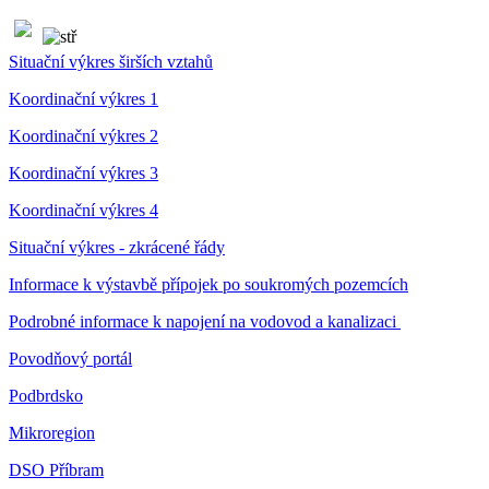
Situační výkres širších vztahů
Koordinační výkres 1
Koordinační výkres 2
Koordinační výkres 3
Koordinační výkres 4
Situační výkres - zkrácené řády
Informace k výstavbě přípojek po soukromých pozemcích
Podrobné informace k napojení na vodovod a kanalizaci
Povodňový portál
Podbrdsko
Mikroregion
DSO Příbram