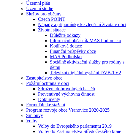
Územní plán
Územní studie
Služby pro občany
Czech POINT
Nápady a připomínky ke zlepšení života v obci
Životní situace
Důležité odkazy
Informační občasník MAS Podbrdsko
Kotlíková dotace
Finanční příspěvky obce
MAS Podbrdsko
Sociálně aktivizační služby pro rodiny s
dětmi
Televizní digitální vysílání DVB-TV2
Zastupitelstvo obce
Požární ochrana v obci
Sdružení dobrovolných hasičů
Preventivně výchovná činnost
Dokumenty
Formuláře ke stažení
Program rozvoje obce Vranovice 2020-2025
Smlouvy
Volby
Volby do Evropského parlamentu 2019
Volby do Zastupitelstva Středočeského kraje