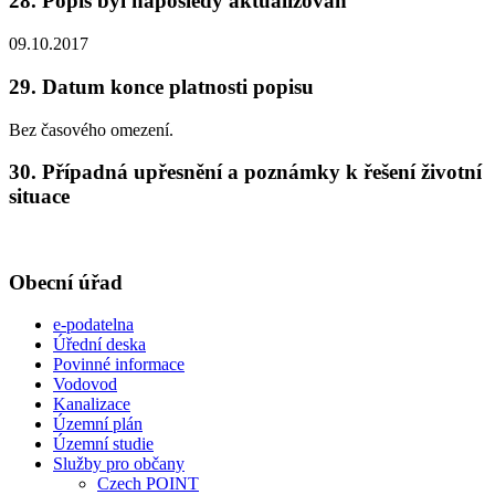
28. Popis byl naposledy aktualizován
09.10.2017
29. Datum konce platnosti popisu
Bez časového omezení.
30. Případná upřesnění a poznámky k řešení životní
situace
Obecní úřad
e-podatelna
Úřední deska
Povinné informace
Vodovod
Kanalizace
Územní plán
Územní studie
Služby pro občany
Czech POINT