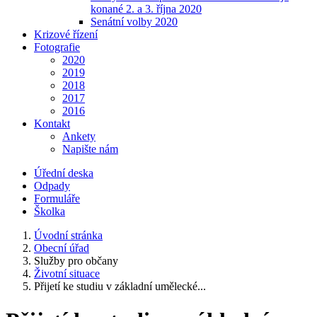
konané 2. a 3. října 2020
Senátní volby 2020
Krizové řízení
Fotografie
2020
2019
2018
2017
2016
Kontakt
Ankety
Napište nám
Úřední deska
Odpady
Formuláře
Školka
Úvodní stránka
Obecní úřad
Služby pro občany
Životní situace
Přijetí ke studiu v základní umělecké...