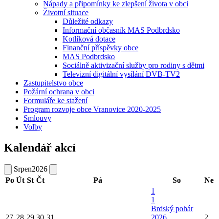
Nápady a připomínky ke zlepšení života v obci
Životní situace
Důležité odkazy
Informační občasník MAS Podbrdsko
Kotlíková dotace
Finanční příspěvky obce
MAS Podbrdsko
Sociálně aktivizační služby pro rodiny s dětmi
Televizní digitální vysílání DVB-TV2
Zastupitelstvo obce
Požární ochrana v obci
Formuláře ke stažení
Program rozvoje obce Vranovice 2020-2025
Smlouvy
Volby
Kalendář akcí
Srpen
2026
Po
Út
St
Čt
Pá
So
Ne
1
1
Brdský pohár
27
28
29
30
31
2026
2