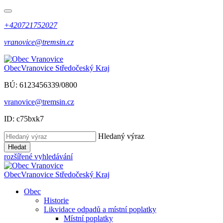
+420721752027
vranovice@tremsin.cz
Obec
Vranovice
Středočeský Kraj
BÚ: 6123456339/0800
vranovice@tremsin.cz
ID: c75bxk7
Hledaný výraz
Hledat
rozšířené vyhledávání
Obec
Vranovice
Středočeský Kraj
Obec
Historie
Likvidace odpadů a místní poplatky
Místní poplatky