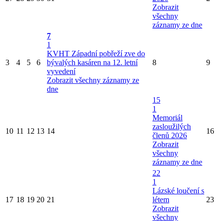
Zobrazit
všechny
záznamy ze dne
7
1
KVHT Západní pobřeží zve do
3
4
5
6
bývalých kasáren na 12. letní
8
9
vyvedení
Zobrazit všechny záznamy ze
dne
15
1
Memoriál
zasloužilých
10
11
12
13
14
16
členů 2026
Zobrazit
všechny
záznamy ze dne
22
1
Lázské loučení s
17
18
19
20
21
létem
23
Zobrazit
všechny