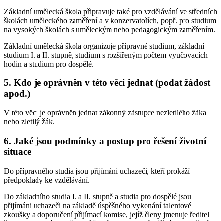
Základní umělecká škola připravuje také pro vzdělávání ve středních
školách uměleckého zaměření a v konzervatořích, popř. pro studium
na vysokých školách s uměleckým nebo pedagogickým zaměřením.
Základní umělecká škola organizuje přípravné studium, základní
studium I. a II. stupně, studium s rozšířeným počtem vyučovacích
hodin a studium pro dospělé.
5. Kdo je oprávněn v této věci jednat (podat žádost
apod.)
V této věci je oprávněn jednat zákonný zástupce nezletilého žáka
nebo zletilý žák.
6. Jaké jsou podmínky a postup pro řešení životní
situace
Do přípravného studia jsou přijímáni uchazeči, kteří prokáží
předpoklady ke vzdělávání.
Do základního studia I. a II. stupně a studia pro dospělé jsou
přijímáni uchazeči na základě úspěšného vykonání talentové
zkoušky a doporučení přijímací komise, jejíž členy jmenuje ředitel