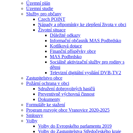
Územní plán
Územní studie
Služby pro občany
Czech POINT
Nápady a připomínky ke zlepšení života v obci
Životní situace
Důležité odkazy
Informační občasník MAS Podbrdsko
Kotlíková dotace
Finanční příspěvky obce
MAS Podbrdsko
Sociálně aktivizační služby pro rodiny s
dětmi
Televizní digitální vysílání DVB-TV2
Zastupitelstvo obce
Požární ochrana v obci
Sdružení dobrovolných hasičů
Preventivně výchovná činnost
Dokumenty
Formuláře ke stažení
Program rozvoje obce Vranovice 2020-2025
Smlouvy
Volby
Volby do Evropského parlamentu 2019
Volby do Zastupitelstva Středočeského kraje