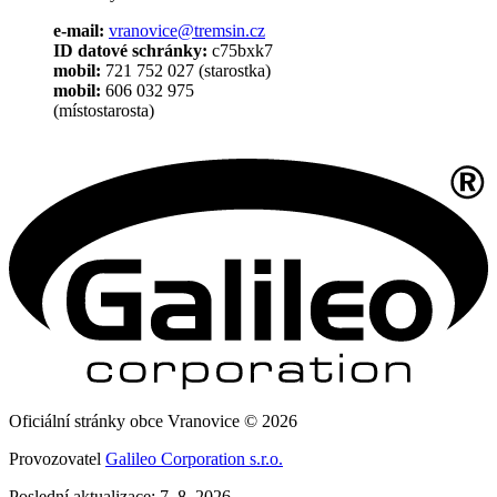
e-mail:
vranovice@tremsin.cz
ID datové schránky:
c75bxk7
mobil:
721 752 027 (starostka)
mobil:
606 032 975
(místostarosta)
Oficiální stránky obce Vranovice © 2026
Provozovatel
Galileo Corporation s.r.o.
Poslední aktualizace: 7. 8. 2026