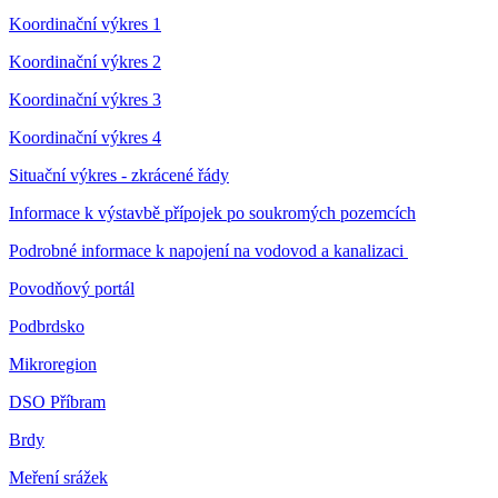
Koordinační výkres 1
Koordinační výkres 2
Koordinační výkres 3
Koordinační výkres 4
Situační výkres - zkrácené řády
Informace k výstavbě přípojek po soukromých pozemcích
Podrobné informace k napojení na vodovod a kanalizaci
Povodňový portál
Podbrdsko
Mikroregion
DSO Příbram
Brdy
Meření srážek