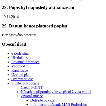
28. Popis byl naposledy aktualizován
19.11.2014
29. Datum konce platnosti popisu
Bez časového omezení.
Obecní úřad
e-podatelna
Úřední deska
Povinné informace
Vodovod
Kanalizace
Územní plán
Územní studie
Služby pro občany
Czech POINT
Nápady a připomínky ke zlepšení života v obci
Životní situace
Důležité odkazy
Informační občasník MAS Podbrdsko