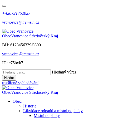
+420721752027
vranovice@tremsin.cz
Obec
Vranovice
Středočeský Kraj
BÚ: 6123456339/0800
vranovice@tremsin.cz
ID: c75bxk7
Hledaný výraz
Hledat
rozšířené vyhledávání
Obec
Vranovice
Středočeský Kraj
Obec
Historie
Likvidace odpadů a místní poplatky
Místní poplatky