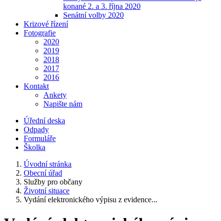
konané 2. a 3. října 2020
Senátní volby 2020
Krizové řízení
Fotografie
2020
2019
2018
2017
2016
Kontakt
Ankety
Napište nám
Úřední deska
Odpady
Formuláře
Školka
Úvodní stránka
Obecní úřad
Služby pro občany
Životní situace
Vydání elektronického výpisu z evidence...