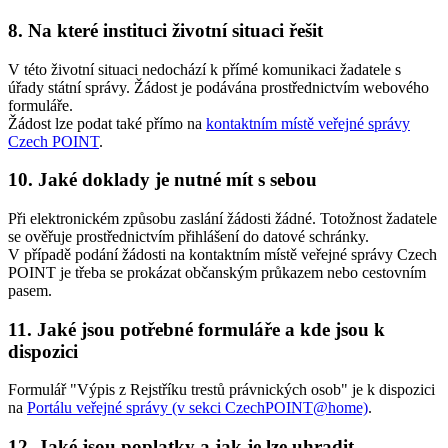
8. Na které instituci životní situaci řešit
V této životní situaci nedochází k přímé komunikaci žadatele s
úřady státní správy. Žádost je podávána prostřednictvím webového
formuláře.
Žádost lze podat také přímo na
kontaktním místě veřejné správy
Czech POINT
.
10. Jaké doklady je nutné mít s sebou
Při elektronickém způsobu zaslání žádosti žádné. Totožnost žadatele
se ověřuje prostřednictvím přihlášení do datové schránky.
V případě podání žádosti na kontaktním místě veřejné správy Czech
POINT je třeba se prokázat občanským průkazem nebo cestovním
pasem.
11. Jaké jsou potřebné formuláře a kde jsou k
dispozici
Formulář "Výpis z Rejstříku trestů právnických osob" je k dispozici
na
Portálu veřejné správy (v sekci CzechPOINT@home)
.
12. Jaké jsou poplatky a jak je lze uhradit