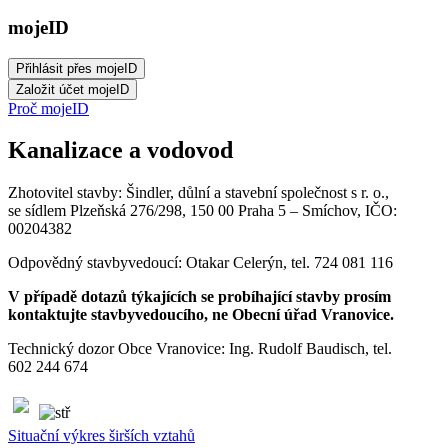
mojeID
Proč mojeID
Kanalizace a vodovod
Zhotovitel stavby: Šindler, důlní a stavební společnost s r. o.,
se sídlem Plzeňská 276/298, 150 00 Praha 5 – Smíchov, IČO:
00204382
Odpovědný stavbyvedoucí: Otakar Celerýn, tel. 724 081 116
V případě dotazů týkajících se probíhající stavby prosím
kontaktujte stavbyvedoucího, ne Obecní úřad Vranovice.
Technický dozor Obce Vranovice: Ing. Rudolf Baudisch, tel.
602 244 674
Situační výkres širších vztahů