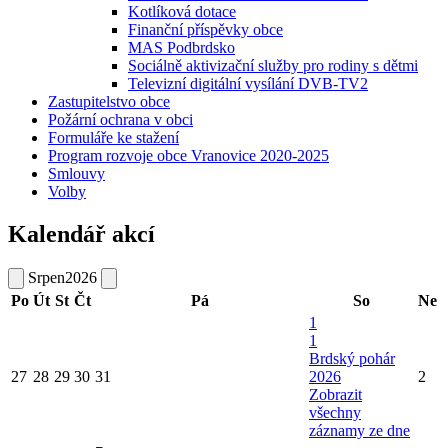
Kotlíková dotace
Finanční příspěvky obce
MAS Podbrdsko
Sociálně aktivizační služby pro rodiny s dětmi
Televizní digitální vysílání DVB-TV2
Zastupitelstvo obce
Požární ochrana v obci
Formuláře ke stažení
Program rozvoje obce Vranovice 2020-2025
Smlouvy
Volby
Kalendář akcí
Srpen
2026
Po
Út
St
Čt
Pá
So
Ne
1
1
Brdský pohár
27
28
29
30
31
2026
2
Zobrazit
všechny
záznamy ze dne