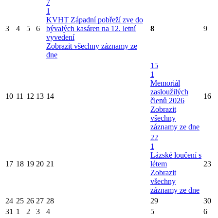
7
1
KVHT Západní pobřeží zve do
3
4
5
6
bývalých kasáren na 12. letní
8
9
vyvedení
Zobrazit všechny záznamy ze
dne
15
1
Memoriál
zasloužilých
10
11
12
13
14
16
členů 2026
Zobrazit
všechny
záznamy ze dne
22
1
Lázské loučení s
17
18
19
20
21
létem
23
Zobrazit
všechny
záznamy ze dne
24
25
26
27
28
29
30
31
1
2
3
4
5
6