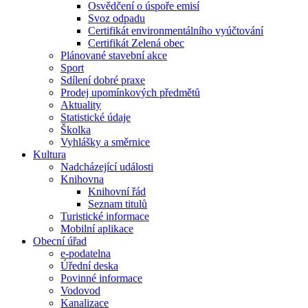
Osvědčení o úspoře emisí
Svoz odpadu
Certifikát environmentálního vyúčtování
Certifikát Zelená obec
Plánované stavební akce
Sport
Sdílení dobré praxe
Prodej upomínkových předmětů
Aktuality
Statistické údaje
Školka
Vyhlášky a směrnice
Kultura
Nadcházející události
Knihovna
Knihovní řád
Seznam titulů
Turistické informace
Mobilní aplikace
Obecní úřad
e-podatelna
Úřední deska
Povinné informace
Vodovod
Kanalizace