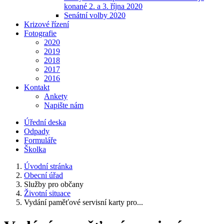
konané 2. a 3. října 2020
Senátní volby 2020
Krizové řízení
Fotografie
2020
2019
2018
2017
2016
Kontakt
Ankety
Napište nám
Úřední deska
Odpady
Formuláře
Školka
Úvodní stránka
Obecní úřad
Služby pro občany
Životní situace
Vydání paměťové servisní karty pro...