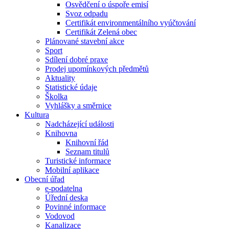
Osvědčení o úspoře emisí
Svoz odpadu
Certifikát environmentálního vyúčtování
Certifikát Zelená obec
Plánované stavební akce
Sport
Sdílení dobré praxe
Prodej upomínkových předmětů
Aktuality
Statistické údaje
Školka
Vyhlášky a směrnice
Kultura
Nadcházející události
Knihovna
Knihovní řád
Seznam titulů
Turistické informace
Mobilní aplikace
Obecní úřad
e-podatelna
Úřední deska
Povinné informace
Vodovod
Kanalizace