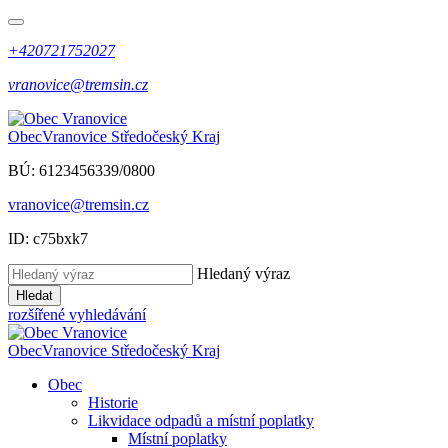
+420721752027
vranovice@tremsin.cz
Obec
Vranovice
Středočeský Kraj
BÚ: 6123456339/0800
vranovice@tremsin.cz
ID: c75bxk7
Hledaný výraz
Hledat
rozšířené vyhledávání
Obec
Vranovice
Středočeský Kraj
Obec
Historie
Likvidace odpadů a místní poplatky
Místní poplatky