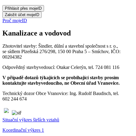
Proč mojeID
Kanalizace a vodovod
Zhotovitel stavby: Šindler, důlní a stavební společnost s r. o.,
se sídlem Plzeňská 276/298, 150 00 Praha 5 – Smíchov, IČO:
00204382
Odpovědný stavbyvedoucí: Otakar Celerýn, tel. 724 081 116
V případě dotazů týkajících se probíhající stavby prosím
kontaktujte stavbyvedoucího, ne Obecní úřad Vranovice.
Technický dozor Obce Vranovice: Ing. Rudolf Baudisch, tel.
602 244 674
Situační výkres širších vztahů
Koordinační výkres 1