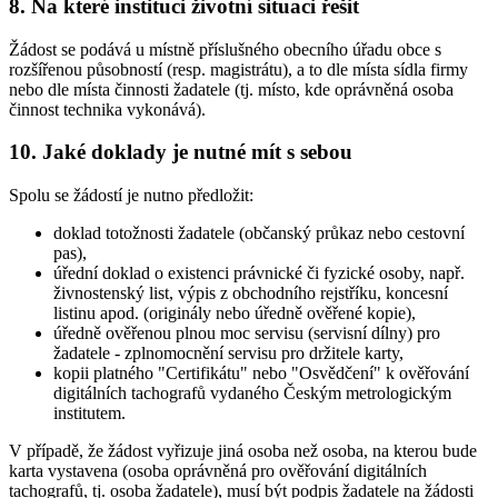
8. Na které instituci životní situaci řešit
Žádost se podává u místně příslušného obecního úřadu obce s
rozšířenou působností (resp. magistrátu), a to dle místa sídla firmy
nebo dle místa činnosti žadatele (tj. místo, kde oprávněná osoba
činnost technika vykonává).
10. Jaké doklady je nutné mít s sebou
Spolu se žádostí je nutno předložit:
doklad totožnosti žadatele (občanský průkaz nebo cestovní
pas),
úřední doklad o existenci právnické či fyzické osoby, např.
živnostenský list, výpis z obchodního rejstříku, koncesní
listinu apod. (originály nebo úředně ověřené kopie),
úředně ověřenou plnou moc servisu (servisní dílny) pro
žadatele - zplnomocnění servisu pro držitele karty,
kopii platného "Certifikátu" nebo "Osvědčení" k ověřování
digitálních tachografů vydaného Českým metrologickým
institutem.
V případě, že žádost vyřizuje jiná osoba než osoba, na kterou bude
karta vystavena (osoba oprávněná pro ověřování digitálních
tachografů, tj. osoba žadatele), musí být podpis žadatele na žádosti