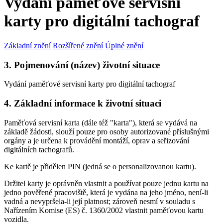
Vydání paměťové servisní
karty pro digitální tachograf
Základní znění
Rozšířené znění
Úplné znění
3. Pojmenování (název) životní situace
Vydání paměťové servisní karty pro digitální tachograf
4. Základní informace k životní situaci
Paměťová servisní karta (dále též "karta"), která se vydává na
základě žádosti, slouží pouze pro osoby autorizované příslušnými
orgány a je určena k provádění montáží, oprav a seřizování
digitálních tachografů.
Ke kartě je přidělen PIN (jedná se o personalizovanou kartu).
Držitel karty je oprávněn vlastnit a používat pouze jednu kartu na
jedno pověřené pracoviště, která je vydána na jeho jméno, není-li
vadná a nevypršela-li její platnost; zároveň nesmí v souladu s
Nařízením Komise (ES) č. 1360/2002 vlastnit paměťovou kartu
vozidla.