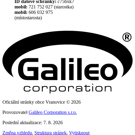
ID datové schránky:
c75bxk7
mobil:
721 752 027 (starostka)
mobil:
606 032 975
(místostarosta)
Oficiální stránky obce Vranovice © 2026
Provozovatel
Galileo Corporation s.r.o.
Poslední aktualizace: 7. 8. 2026
Změna vzhledu
,
Struktura stránek
,
Vytisknout