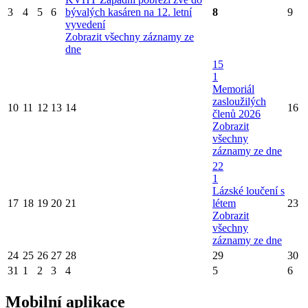
3
4
5
6
bývalých kasáren na 12. letní
8
9
vyvedení
Zobrazit všechny záznamy ze
dne
15
1
Memoriál
zasloužilých
10
11
12
13
14
16
členů 2026
Zobrazit
všechny
záznamy ze dne
22
1
Lázské loučení s
17
18
19
20
21
létem
23
Zobrazit
všechny
záznamy ze dne
24
25
26
27
28
29
30
31
1
2
3
4
5
6
Mobilní aplikace