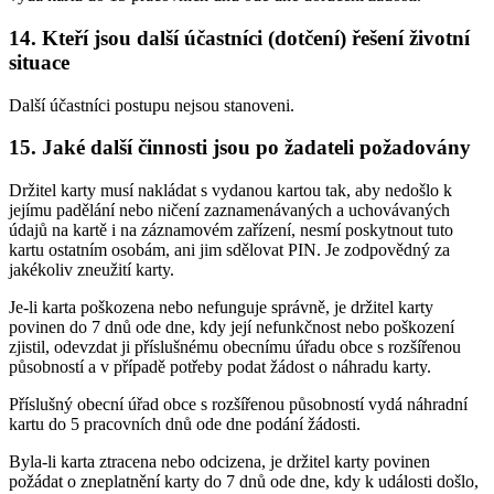
14. Kteří jsou další účastníci (dotčení) řešení životní
situace
Další účastníci postupu nejsou stanoveni.
15. Jaké další činnosti jsou po žadateli požadovány
Držitel karty musí nakládat s vydanou kartou tak, aby nedošlo k
jejímu padělání nebo ničení zaznamenávaných a uchovávaných
údajů na kartě i na záznamovém zařízení, nesmí poskytnout tuto
kartu ostatním osobám, ani jim sdělovat PIN. Je zodpovědný za
jakékoliv zneužití karty.
Je-li karta poškozena nebo nefunguje správně, je držitel karty
povinen do 7 dnů ode dne, kdy její nefunkčnost nebo poškození
zjistil, odevzdat ji příslušnému obecnímu úřadu obce s rozšířenou
působností a v případě potřeby podat žádost o náhradu karty.
Příslušný obecní úřad obce s rozšířenou působností vydá náhradní
kartu do 5 pracovních dnů ode dne podání žádosti.
Byla-li karta ztracena nebo odcizena, je držitel karty povinen
požádat o zneplatnění karty do 7 dnů ode dne, kdy k události došlo,