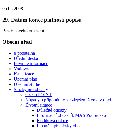
06.05.2008
29. Datum konce platnosti popisu
Bez časového omezení.
Obecní úřad
e-podatelna
Úřední deska
Povinné informace
Vodovod
Kanalizace
Územní plán
Územní studie
Služby pro občany
Czech POINT
Nápady a připomínky ke zlepšení života v obci
Životní situace
Důležité odkazy
Informační občasník MAS Podbrdsko
Kotlíková dotace
Finanční příspěvky obce