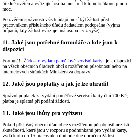
úředně ověřen a vyřizující osoba musí mít k tomuto úkonu plnou
moc.
Po ověření správnosti všech údajů musí být žádost před
pracovníkem příslušného úřadu žadatelem podepsána (vyjma
případů, kdy žádost vyřizuje jiná osoba - viz výše).
11. Jaké jsou potřebné formuláře a kde jsou k
dispozici
Formulář "
Žádost o vydání paměťové servisní karty
" je k dispozici
na všech obecních úřadech obcí s rozšířenou působností nebo na
internetových stránkách Ministerstva dopravy.
12. Jaké jsou poplatky a jak je lze uhradit
Správní poplatek za vydání paměťové servisní karty činí 700 Kč;
platba je splatná při podání žádosti.
13. Jaké jsou lhůty pro vyřízení
Pokud příslušný obecní úřad obce s rozšířenou působností nezjistí
skutečnosti, které jsou v rozporu s podmínkami pro vydání karty,
vydá kartu do 15 pracovních dnů ode dne doručení žádosti.