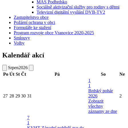
MAS Podbrdsko
Sociálně aktivizační služby pro rodiny s dětmi
Televizní digitální vysílání DVB-TV2
Zastupitelstvo obce
Požární ochrana v obci
Formuláře ke stažení
Program rozvoje obce Vranovice 2020-2025
Smlouvy
Volby
Kalendář akcí
Srpen
2026
Po
Út
St
Čt
Pá
So
Ne
1
1
Brdský pohár
27
28
29
30
31
2026
2
Zobrazit
všechny
záznamy ze dne
7
1
KVHT Západní pobřeží zve do