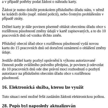
a v případě potřeby podat žádost o náhradu karty.
Žádost je nutno doložit protokolem příslušného úřadu státu, v němž
ke krádeži došlo (např. místní policií), nebo čestným prohlášením v
případě ztráty.
Držitel karty je dále povinen písemně ohlásit obecnímu úřadu obce s
rozšířenou působností změny údajů v kartě zapisovaných, a to do 10
pracovních dnů od vzniku těchto změn.
Příslušný obecní úřad obce s rozšířenou působností vydá novou
kartu do 15 pracovních dnů od doručení oznámení o ohlášení změny
údaje.
Jestliže držitel karty pozbyl oprávnění k výkonu autorizované
činnosti podle zvláštního právního předpisu, je povinen ji odevzdat
do 10 pracovních dnů ode dne právní moci rozhodnutí o pozbytí
autorizace na příslušném obecním úřadu obce s rozšířenou
působností.
16. Elektronická služba, kterou lze využít
Tuto situaci není možné řešit zasláním žádosti elektronickou poštou.
28. Popis byl naposledy aktualizován