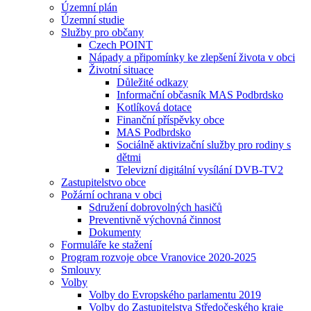
Územní plán
Územní studie
Služby pro občany
Czech POINT
Nápady a připomínky ke zlepšení života v obci
Životní situace
Důležité odkazy
Informační občasník MAS Podbrdsko
Kotlíková dotace
Finanční příspěvky obce
MAS Podbrdsko
Sociálně aktivizační služby pro rodiny s
dětmi
Televizní digitální vysílání DVB-TV2
Zastupitelstvo obce
Požární ochrana v obci
Sdružení dobrovolných hasičů
Preventivně výchovná činnost
Dokumenty
Formuláře ke stažení
Program rozvoje obce Vranovice 2020-2025
Smlouvy
Volby
Volby do Evropského parlamentu 2019
Volby do Zastupitelstva Středočeského kraje