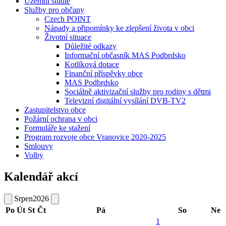
Územní studie
Služby pro občany
Czech POINT
Nápady a připomínky ke zlepšení života v obci
Životní situace
Důležité odkazy
Informační občasník MAS Podbrdsko
Kotlíková dotace
Finanční příspěvky obce
MAS Podbrdsko
Sociálně aktivizační služby pro rodiny s dětmi
Televizní digitální vysílání DVB-TV2
Zastupitelstvo obce
Požární ochrana v obci
Formuláře ke stažení
Program rozvoje obce Vranovice 2020-2025
Smlouvy
Volby
Kalendář akcí
Srpen
2026
Po
Út
St
Čt
Pá
So
Ne
1