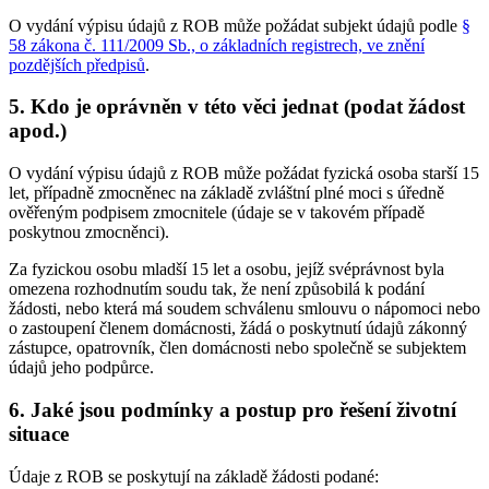
O vydání výpisu údajů z ROB může požádat subjekt údajů podle
§
58 zákona č. 111/2009 Sb., o základních registrech, ve znění
pozdějších předpisů
.
5. Kdo je oprávněn v této věci jednat (podat žádost
apod.)
O vydání výpisu údajů z ROB může požádat fyzická osoba starší 15
let, případně zmocněnec na základě zvláštní plné moci s úředně
ověřeným podpisem zmocnitele (údaje se v takovém případě
poskytnou zmocněnci).
Za fyzickou osobu mladší 15 let a osobu, jejíž svéprávnost byla
omezena rozhodnutím soudu tak, že není způsobilá k podání
žádosti, nebo která má soudem schválenu smlouvu o nápomoci nebo
o zastoupení členem domácnosti, žádá o poskytnutí údajů zákonný
zástupce, opatrovník, člen domácnosti nebo společně se subjektem
údajů jeho podpůrce.
6. Jaké jsou podmínky a postup pro řešení životní
situace
Údaje z ROB se poskytují na základě žádosti podané: