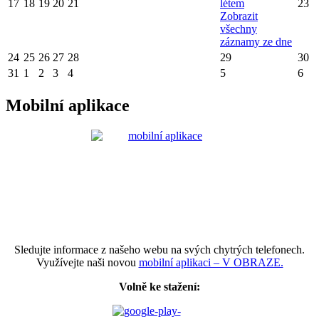
17
18
19
20
21
létem
23
Zobrazit
všechny
záznamy ze dne
24
25
26
27
28
29
30
31
1
2
3
4
5
6
Mobilní aplikace
Sledujte informace z našeho webu na svých chytrých telefonech.
Využívejte naši novou
mobilní aplikaci – V OBRAZE.
Volně ke stažení: