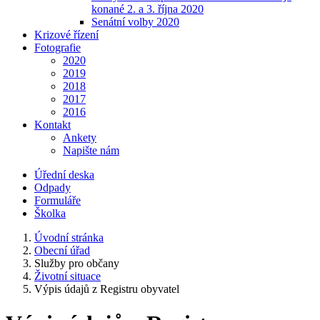
konané 2. a 3. října 2020
Senátní volby 2020
Krizové řízení
Fotografie
2020
2019
2018
2017
2016
Kontakt
Ankety
Napište nám
Úřední deska
Odpady
Formuláře
Školka
Úvodní stránka
Obecní úřad
Služby pro občany
Životní situace
Výpis údajů z Registru obyvatel