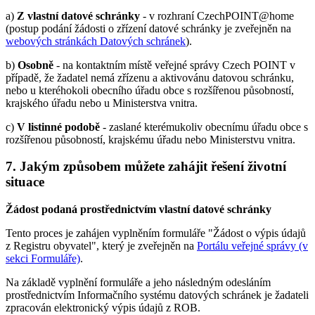
a)
Z vlastní datové schránky
- v rozhraní CzechPOINT@home
(postup podání žádosti o zřízení datové schránky je zveřejněn na
webových stránkách Datových schránek
).
b)
Osobně
- na kontaktním místě veřejné správy Czech POINT v
případě, že žadatel nemá zřízenu a aktivovánu datovou schránku,
nebo u kteréhokoli obecního úřadu obce s rozšířenou působností,
krajského úřadu nebo u Ministerstva vnitra.
c)
V listinné podobě
- zaslané kterémukoliv obecnímu úřadu obce s
rozšířenou působností, krajskému úřadu nebo Ministerstvu vnitra.
7. Jakým způsobem můžete zahájit řešení životní
situace
Žádost podaná prostřednictvím vlastní datové schránky
Tento proces je zahájen vyplněním formuláře "Žádost o výpis údajů
z Registru obyvatel", který je zveřejněn na
Portálu veřejné správy (v
sekci Formuláře)
.
Na základě vyplnění formuláře a jeho následným odesláním
prostřednictvím Informačního systému datových schránek je žadateli
zpracován elektronický výpis údajů z ROB.