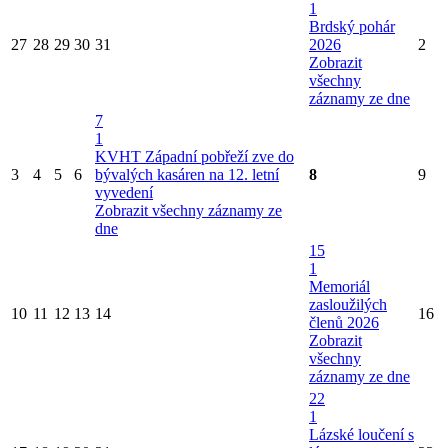
1
Brdský pohár
27
28
29
30
31
2026
2
Zobrazit
všechny
záznamy ze dne
7
1
KVHT Západní pobřeží zve do
3
4
5
6
bývalých kasáren na 12. letní
8
9
vyvedení
Zobrazit všechny záznamy ze
dne
15
1
Memoriál
zasloužilých
10
11
12
13
14
16
členů 2026
Zobrazit
všechny
záznamy ze dne
22
1
Lázské loučení s