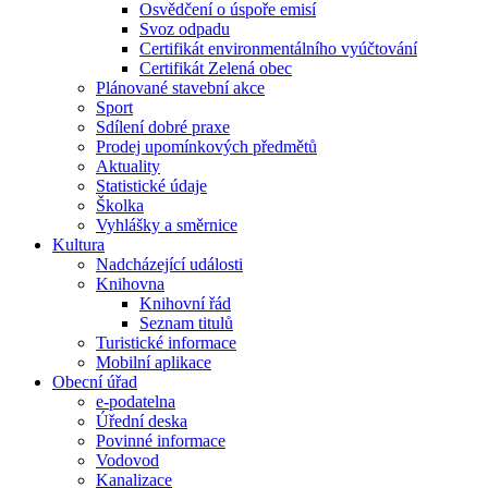
Osvědčení o úspoře emisí
Svoz odpadu
Certifikát environmentálního vyúčtování
Certifikát Zelená obec
Plánované stavební akce
Sport
Sdílení dobré praxe
Prodej upomínkových předmětů
Aktuality
Statistické údaje
Školka
Vyhlášky a směrnice
Kultura
Nadcházející události
Knihovna
Knihovní řád
Seznam titulů
Turistické informace
Mobilní aplikace
Obecní úřad
e-podatelna
Úřední deska
Povinné informace
Vodovod
Kanalizace