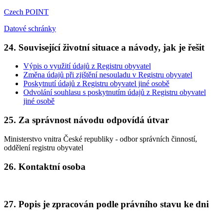
Czech POINT
Datové schránky
24. Související životní situace a návody, jak je řešit
Výpis o využití údajů z Registru obyvatel
Změna údajů při zjištění nesouladu v Registru obyvatel
Poskytnutí údajů z Registru obyvatel jiné osobě
Odvolání souhlasu s poskytnutím údajů z Registru obyvatel
jiné osobě
25. Za správnost návodu odpovídá útvar
Ministerstvo vnitra České republiky - odbor správních činností,
oddělení registru obyvatel
26. Kontaktní osoba
27. Popis je zpracován podle právního stavu ke dni