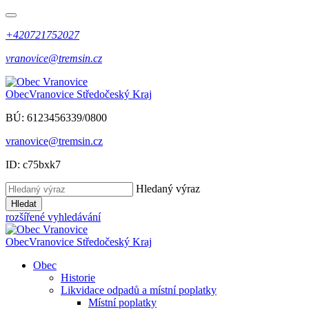
+420721752027
vranovice@tremsin.cz
Obec
Vranovice
Středočeský Kraj
BÚ: 6123456339/0800
vranovice@tremsin.cz
ID: c75bxk7
Hledaný výraz
Hledat
rozšířené vyhledávání
Obec
Vranovice
Středočeský Kraj
Obec
Historie
Likvidace odpadů a místní poplatky
Místní poplatky