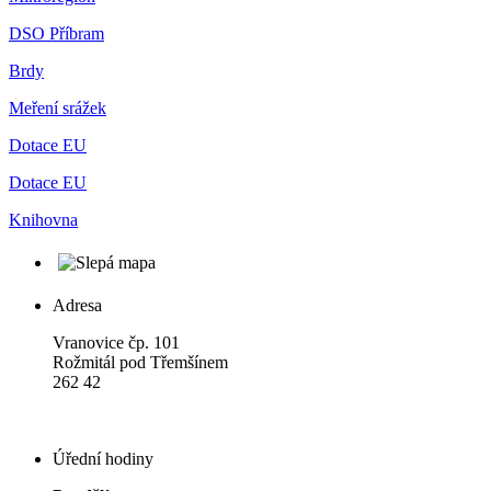
DSO Příbram
Brdy
Meření srážek
Dotace EU
Dotace EU
Knihovna
Adresa
Vranovice čp. 101
Rožmitál pod Třemšínem
262 42
Úřední hodiny