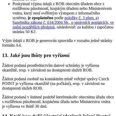
Poskytnutí výpisu údajů z ROB obecním úřadem obce s
rozšířenou působností, krajským úřadem nebo Ministerstvem
vnitra, který není ověřeným výstupem z informačního
systému,
je zpoplatněno
podle
položky č. 3 písm. a)
Sazebníku zákona č. 634/2004 Sb., o správních poplatcích, ve
znění pozdějších předpisů
, následovně: za každou i započatou
stránku 50 Kč.
Výpis údajů z ROB je generován zpravidla v rozsahu jedné stránky
formátu A4.
13. Jaké jsou lhůty pro vyřízení
Žádost podaná prostřednictvím datové schránky je vyřízena
okamžitě, resp. v závislosti na dostupnosti služeb ROB.
Žádost podaná osobně na kontaktním místě veřejné správy Czech
POINT je vyřízena okamžitě (na počkání), resp. v závislosti na
dostupnosti služeb ROB.
Žádost podaná v listinné podobě kterémukoliv obecnímu úřadu obce
s rozšířenou působností, krajskému úřadu nebo Ministerstvu vnitra
je vyřízena ve lhůtě 30 dnů.