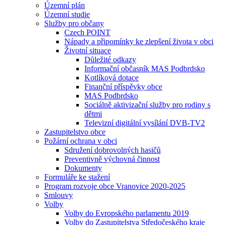
Územní plán
Územní studie
Služby pro občany
Czech POINT
Nápady a připomínky ke zlepšení života v obci
Životní situace
Důležité odkazy
Informační občasník MAS Podbrdsko
Kotlíková dotace
Finanční příspěvky obce
MAS Podbrdsko
Sociálně aktivizační služby pro rodiny s
dětmi
Televizní digitální vysílání DVB-TV2
Zastupitelstvo obce
Požární ochrana v obci
Sdružení dobrovolných hasičů
Preventivně výchovná činnost
Dokumenty
Formuláře ke stažení
Program rozvoje obce Vranovice 2020-2025
Smlouvy
Volby
Volby do Evropského parlamentu 2019
Volby do Zastupitelstva Středočeského kraje