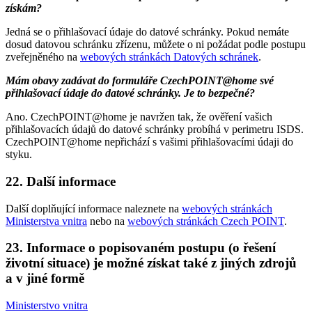
získám?
Jedná se o přihlašovací údaje do datové schránky. Pokud nemáte
dosud datovou schránku zřízenu, můžete o ni požádat podle postupu
zveřejněného na
webových stránkách Datových schránek
.
Mám obavy zadávat do formuláře CzechPOINT@home své
přihlašovací údaje do datové schránky. Je to bezpečné?
Ano. CzechPOINT@home je navržen tak, že ověření vašich
přihlašovacích údajů do datové schránky probíhá v perimetru ISDS.
CzechPOINT@home nepřichází s vašimi přihlašovacími údaji do
styku.
22. Další informace
Další doplňující informace naleznete na
webových stránkách
Ministerstva vnitra
nebo na
webových stránkách Czech POINT
.
23. Informace o popisovaném postupu (o řešení
životní situace) je možné získat také z jiných zdrojů
a v jiné formě
Ministerstvo vnitra