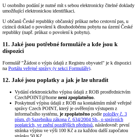
U osobního podání je nutné mít s sebou elektronicky čitelné doklady
umožňující elektronickou identifikaci.
U občanů České republiky občanský průkaz nebo cestovní pas, u
cizinců doklad o povolení k dlouhodobému pobytu na území České
republiky (např. průkaz o povolení k pobytu).
11. Jaké jsou potřebné formuláře a kde jsou k
dispozici
Formulář "Žádost o výpis údajů z Registru obyvatel" je k dispozici
na
Portálu veřejné správy (v sekci Formuláře)
.
12. Jaké jsou poplatky a jak je lze uhradit
Vydání elektronického výpisu údajů z ROB prostřednictvím
CzechPOINT@home
není zpoplatněno
.
Poskytnutí výpisu údajů z ROB na kontaktním místě veřejné
správy Czech POINT, který je ověřeným výstupem z
informačního systému,
je zpoplatněno
podle
položky č. 3
písm. d) Sazebníku zákona č. 634/2004 Sb., o správních
poplatcích, ve znění pozdějších předpisů
, následovně: první
stránka výpisu ve výši 100 Kč a za každou další započatou
stránku 50 Kč.