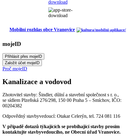
Mobilní rozhlas obce Vranovice
mojeID
Proč mojeID
Kanalizace a vodovod
Zhotovitel stavby: Šindler, důlní a stavební společnost s r. o.,
se sídlem Plzeňská 276/298, 150 00 Praha 5 – Smíchov, IČO:
00204382
Odpovědný stavbyvedoucí: Otakar Celerýn, tel. 724 081 116
V případě dotazů týkajících se probíhající stavby prosím
kontaktujte stavbyvedoucího, ne Obecní úřad Vranovice.