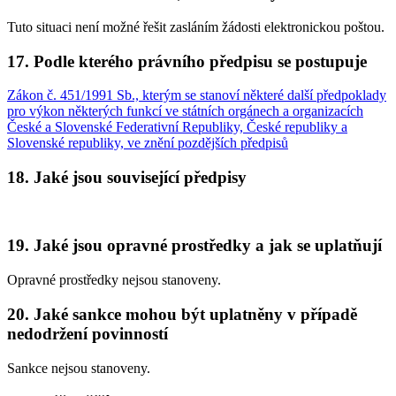
Tuto situaci není možné řešit zasláním žádosti elektronickou poštou.
17. Podle kterého právního předpisu se postupuje
Zákon č. 451/1991 Sb., kterým se stanoví některé další předpoklady
pro výkon některých funkcí ve státních orgánech a organizacích
České a Slovenské Federativní Republiky, České republiky a
Slovenské republiky, ve znění pozdějších předpisů
18. Jaké jsou související předpisy
19. Jaké jsou opravné prostředky a jak se uplatňují
Opravné prostředky nejsou stanoveny.
20. Jaké sankce mohou být uplatněny v případě
nedodržení povinností
Sankce nejsou stanoveny.