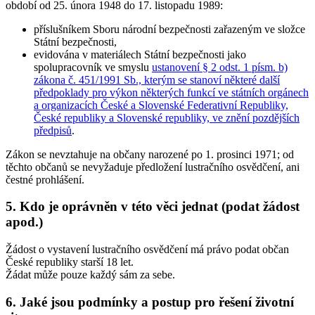
období od 25. února 1948 do 17. listopadu 1989:
příslušníkem Sboru národní bezpečnosti zařazeným ve složce
Státní bezpečnosti,
evidována v materiálech Státní bezpečnosti jako
spolupracovník ve smyslu
ustanovení § 2 odst. 1 písm. b)
zákona č. 451/1991 Sb., kterým se stanoví některé další
předpoklady pro výkon některých funkcí ve státních orgánech
a organizacích České a Slovenské Federativní Republiky,
České republiky a Slovenské republiky, ve znění pozdějších
předpisů
.
Zákon se
nevztahuje na občany narozené po 1. prosinci 1971
; od
těchto občanů se nevyžaduje předložení lustračního osvědčení, ani
čestné prohlášení.
5. Kdo je oprávněn v této věci jednat (podat žádost
apod.)
Žádost o vystavení lustračního osvědčení má právo podat občan
České republiky starší 18 let.
Žádat může pouze každý sám za sebe.
6. Jaké jsou podmínky a postup pro řešení životní