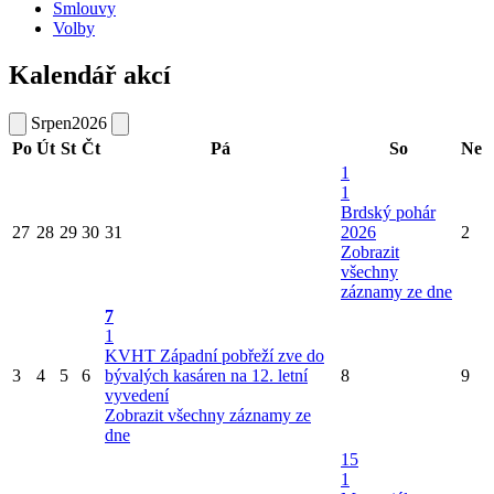
Smlouvy
Volby
Kalendář akcí
Srpen
2026
Po
Út
St
Čt
Pá
So
Ne
1
1
Brdský pohár
27
28
29
30
31
2026
2
Zobrazit
všechny
záznamy ze dne
7
1
KVHT Západní pobřeží zve do
3
4
5
6
bývalých kasáren na 12. letní
8
9
vyvedení
Zobrazit všechny záznamy ze
dne
15
1