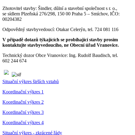
Zhotovitel stavby: Šindler, důlní a stavební společnost s r. o.,
se sídlem Plzeňská 276/298, 150 00 Praha 5 – Smíchov, IČO:
00204382
Odpovědný stavbyvedoucí: Otakar Celerýn, tel. 724 081 116
V případě dotazů týkajících se probíhající stavby prosím
kontaktujte stavbyvedoucího, ne Obecní úřad Vranovice.
Technický dozor Obce Vranovice: Ing. Rudolf Baudisch, tel.
602 244 674
Situační výkres širších vztahů
Koordinační výkres 1
Koordinační výkres 2
Koordinační výkres 3
Koordinační výkres 4
Situační výkres - zkrácené řády