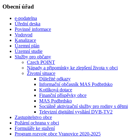
Obecní úřad
e-podatelna
Úřední deska
Povinné informace
Vodovod
Kanalizace
Územní plán
Územní studie
Služby pro občany
Czech POINT
Nápady a připomínky ke zlepšení života v obci
Životní situace
Důležité odkazy
Informační občasník MAS Podbrdsko
Kotlíková dotace
Finanční příspěvky obce
MAS Podbrdsko
Sociálně aktivizační služby pro rodiny s dětmi
Televizní digitální vysílání DVB-TV2
Zastupitelstvo obce
Požární ochrana v obci
Formuláře ke stažení
Program rozvoje obce Vranovice 2020-2025