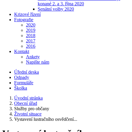
konané 2. a 3. října 2020
Senátní volby 2020
Krizové řízení
Fotografie
2020
2019
2018
2017
2016
Kontakt
Ankety
Napište nám
Úřední deska
Odpady
Formuláře
Školka
Úvodní stránka
Obecní úřad
Služby pro občany
Životní situace
Vystavení lustračního osvědčení...