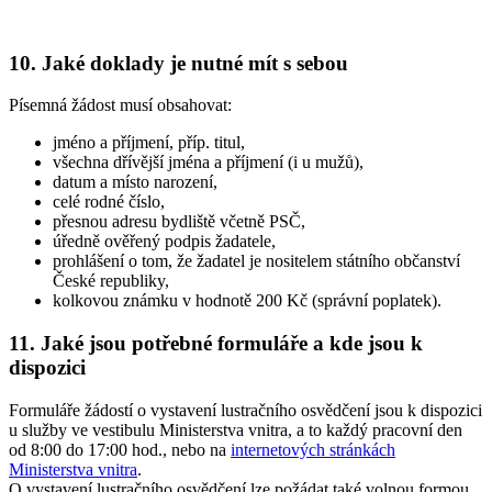
10. Jaké doklady je nutné mít s sebou
Písemná žádost musí obsahovat:
jméno a příjmení, příp. titul,
všechna dřívější jména a příjmení (i u mužů),
datum a místo narození,
celé rodné číslo,
přesnou adresu bydliště včetně PSČ,
úředně ověřený podpis žadatele,
prohlášení o tom, že žadatel je nositelem státního občanství
České republiky,
kolkovou známku v hodnotě 200 Kč (správní poplatek).
11. Jaké jsou potřebné formuláře a kde jsou k
dispozici
Formuláře žádostí o vystavení lustračního osvědčení jsou k dispozici
u služby ve vestibulu Ministerstva vnitra, a to každý pracovní den
od 8:00 do 17:00 hod., nebo na
internetových stránkách
Ministerstva vnitra
.
O vystavení lustračního osvědčení lze požádat také volnou formou