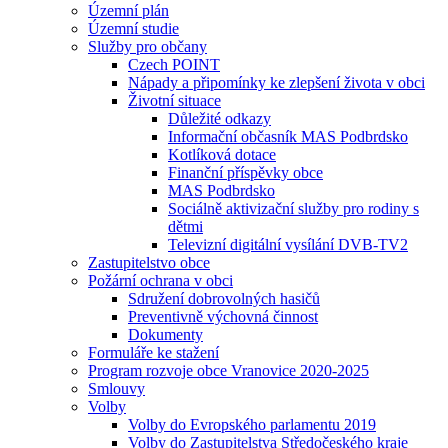
Územní plán
Územní studie
Služby pro občany
Czech POINT
Nápady a připomínky ke zlepšení života v obci
Životní situace
Důležité odkazy
Informační občasník MAS Podbrdsko
Kotlíková dotace
Finanční příspěvky obce
MAS Podbrdsko
Sociálně aktivizační služby pro rodiny s
dětmi
Televizní digitální vysílání DVB-TV2
Zastupitelstvo obce
Požární ochrana v obci
Sdružení dobrovolných hasičů
Preventivně výchovná činnost
Dokumenty
Formuláře ke stažení
Program rozvoje obce Vranovice 2020-2025
Smlouvy
Volby
Volby do Evropského parlamentu 2019
Volby do Zastupitelstva Středočeského kraje