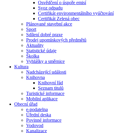
Osvědčení o úspoře emisí
Svoz odpadu
Certifikát environmentálního vyúčtování
Certifikát Zelená obec
Plánované stavební akce
Sport
Sdílení dobré praxe
Prodej upomínkových předmětů
Aktuality
Statistické údaje
Školka
Vyhlášky a směrnice
Kultura
Nadcházející události
Knihovna
Knihovní řád
Seznam titulů
Turistické informace
Mobilní aplikace
Obecní úřad
e-podatelna
Úřední deska
Povinné informace
Vodovod
Kanalizace