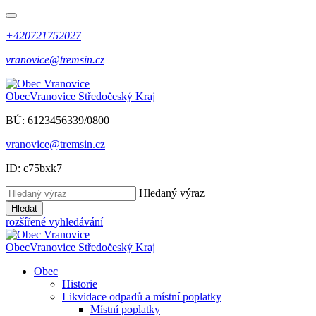
+420721752027
vranovice@tremsin.cz
Obec
Vranovice
Středočeský Kraj
BÚ: 6123456339/0800
vranovice@tremsin.cz
ID: c75bxk7
Hledaný výraz
Hledat
rozšířené vyhledávání
Obec
Vranovice
Středočeský Kraj
Obec
Historie
Likvidace odpadů a místní poplatky
Místní poplatky