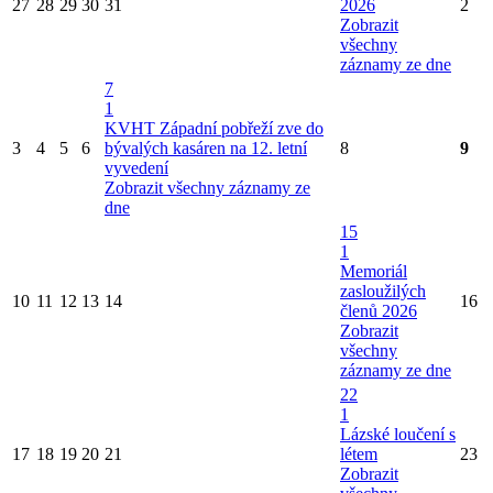
27
28
29
30
31
2026
2
Zobrazit
všechny
záznamy ze dne
7
1
KVHT Západní pobřeží zve do
3
4
5
6
bývalých kasáren na 12. letní
8
9
vyvedení
Zobrazit všechny záznamy ze
dne
15
1
Memoriál
zasloužilých
10
11
12
13
14
16
členů 2026
Zobrazit
všechny
záznamy ze dne
22
1
Lázské loučení s
17
18
19
20
21
létem
23
Zobrazit