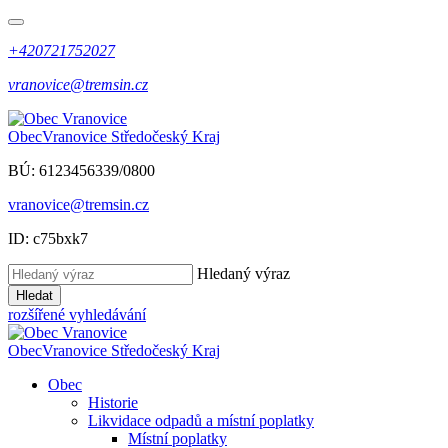
+420721752027
vranovice@tremsin.cz
Obec
Vranovice
Středočeský Kraj
BÚ: 6123456339/0800
vranovice@tremsin.cz
ID: c75bxk7
Hledaný výraz
Hledat
rozšířené vyhledávání
Obec
Vranovice
Středočeský Kraj
Obec
Historie
Likvidace odpadů a místní poplatky
Místní poplatky