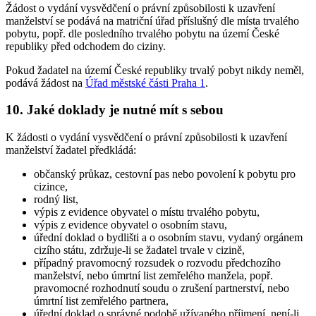
Žádost o vydání vysvědčení o právní způsobilosti k uzavření
manželství se podává na matriční úřad příslušný dle místa trvalého
pobytu, popř. dle posledního trvalého pobytu na území České
republiky před odchodem do ciziny.
Pokud žadatel na území České republiky trvalý pobyt nikdy neměl,
podává žádost na
Úřad městské části Praha 1
.
10. Jaké doklady je nutné mít s sebou
K žádosti o vydání vysvědčení o právní způsobilosti k uzavření
manželství žadatel předkládá:
občanský průkaz, cestovní pas nebo povolení k pobytu pro
cizince,
rodný list,
výpis z evidence obyvatel o místu trvalého pobytu,
výpis z evidence obyvatel o osobním stavu,
úřední doklad o bydlišti a o osobním stavu, vydaný orgánem
cizího státu, zdržuje-li se žadatel trvale v cizině,
případný pravomocný rozsudek o rozvodu předchozího
manželství, nebo úmrtní list zemřelého manžela, popř.
pravomocné rozhodnutí soudu o zrušení partnerství, nebo
úmrtní list zemřelého partnera,
úřední doklad o správné podobě užívaného příjmení, není-li