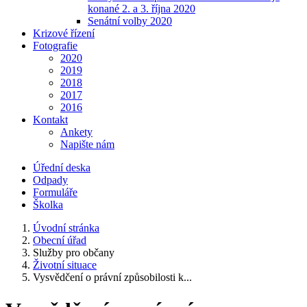
konané 2. a 3. října 2020
Senátní volby 2020
Krizové řízení
Fotografie
2020
2019
2018
2017
2016
Kontakt
Ankety
Napište nám
Úřední deska
Odpady
Formuláře
Školka
Úvodní stránka
Obecní úřad
Služby pro občany
Životní situace
Vysvědčení o právní způsobilosti k...