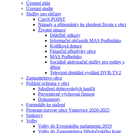
Územní plán
Územní studie
Služby pro občany
Czech POINT
Nápady a připomínky ke zlepšení života v obci
Životní situace
Důležité odkazy
Informační občasník MAS Podbrdsko
Kotlíková dotace
Finanční příspěvky obce
MAS Podbrdsko
Sociálně aktivizační služby pro rodiny s
dětmi
Televizní digitální vysílání DVB-TV2
Zastupitelstvo obce
Požární ochrana v obci
Sdružení dobrovolných hasičů
Preventivně výchovná činnost
Dokumenty
Formuláře ke stažení
Program rozvoje obce Vranovice 2020-2025
Smlouvy
Volby
Volby do Evropského parlamentu 2019
Volby do Zastupitelstva Středočeského kraje