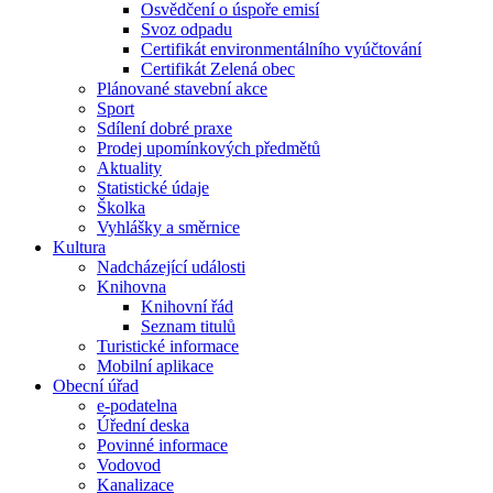
Osvědčení o úspoře emisí
Svoz odpadu
Certifikát environmentálního vyúčtování
Certifikát Zelená obec
Plánované stavební akce
Sport
Sdílení dobré praxe
Prodej upomínkových předmětů
Aktuality
Statistické údaje
Školka
Vyhlášky a směrnice
Kultura
Nadcházející události
Knihovna
Knihovní řád
Seznam titulů
Turistické informace
Mobilní aplikace
Obecní úřad
e-podatelna
Úřední deska
Povinné informace
Vodovod
Kanalizace