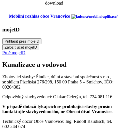
Mobilní rozhlas obce Vranovice
mojeID
Proč mojeID
Kanalizace a vodovod
Zhotovitel stavby: Šindler, důlní a stavební společnost s r. o.,
se sídlem Plzeňská 276/298, 150 00 Praha 5 – Smíchov, IČO:
00204382
Odpovědný stavbyvedoucí: Otakar Celerýn, tel. 724 081 116
V případě dotazů týkajících se probíhající stavby prosím
kontaktujte stavbyvedoucího, ne Obecní úřad Vranovice.
Technický dozor Obce Vranovice: Ing. Rudolf Baudisch, tel.
602 244 674