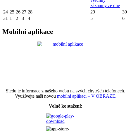
všechny
záznamy ze dne
24
25
26
27
28
29
30
31
1
2
3
4
5
6
Mobilní aplikace
Sledujte informace z našeho webu na svých chytrých telefonech.
Využívejte naši novou
mobilní aplikaci – V OBRAZE.
Volně ke stažení: