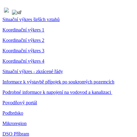
Situační výkres širších vztahů
Koordinační výkres 1
Koordinační výkres 2
Koordinační výkres 3
Koordinační výkres 4
Situační výkres - zkrácené řády
Informace k výstavbě přípojek po soukromých pozemcích
Podrobné informace k napojení na vodovod a kanalizaci
Povodňový portál
Podbrdsko
Mikroregion
DSO Příbram