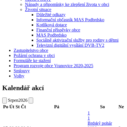
Nápady a připomínky ke zlepšení života v obci
Životní situace
Důležité odkazy
Informační občasník MAS Podbrdsko
Kotlíková dotace
Finanční příspěvky obce
MAS Podbrdsko
Sociálně aktivizační služby pro rodiny s dětmi
Televizní digitální vysílání DVB-TV2
Zastupitelstvo obce
Požární ochrana v obci
Formuláře ke stažení
Program rozvoje obce Vranovice 2020-2025
Smlouvy
Volby
Kalendář akcí
Srpen
2026
Po
Út
St
Čt
Pá
So
Ne
1
1
Brdský pohár