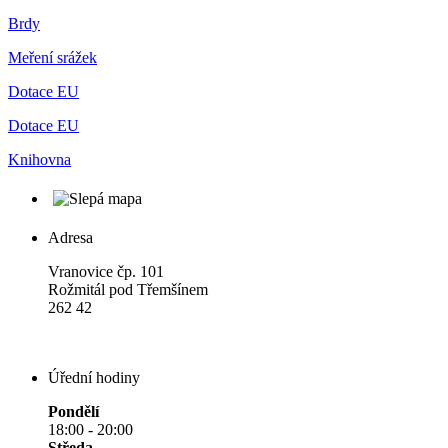
Brdy
Meření srážek
Dotace EU
Dotace EU
Knihovna
Adresa
Vranovice čp. 101
Rožmitál pod Třemšínem
262 42
Úřední hodiny
Pondělí
18:00 - 20:00
Středa