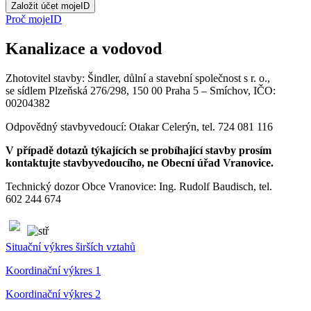
Proč mojeID
Kanalizace a vodovod
Zhotovitel stavby: Šindler, důlní a stavební společnost s r. o.,
se sídlem Plzeňská 276/298, 150 00 Praha 5 – Smíchov, IČO:
00204382
Odpovědný stavbyvedoucí: Otakar Celerýn, tel. 724 081 116
V případě dotazů týkajících se probíhající stavby prosím
kontaktujte stavbyvedoucího, ne Obecní úřad Vranovice.
Technický dozor Obce Vranovice: Ing. Rudolf Baudisch, tel.
602 244 674
Situační výkres širších vztahů
Koordinační výkres 1
Koordinační výkres 2