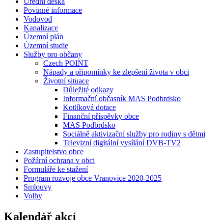
Úřední deska
Povinné informace
Vodovod
Kanalizace
Územní plán
Územní studie
Služby pro občany
Czech POINT
Nápady a připomínky ke zlepšení života v obci
Životní situace
Důležité odkazy
Informační občasník MAS Podbrdsko
Kotlíková dotace
Finanční příspěvky obce
MAS Podbrdsko
Sociálně aktivizační služby pro rodiny s dětmi
Televizní digitální vysílání DVB-TV2
Zastupitelstvo obce
Požární ochrana v obci
Formuláře ke stažení
Program rozvoje obce Vranovice 2020-2025
Smlouvy
Volby
Kalendář akcí