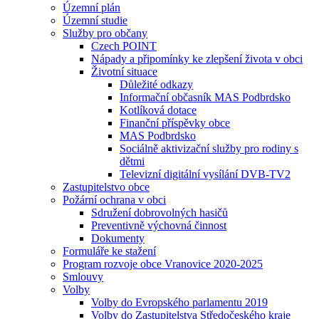
Územní plán
Územní studie
Služby pro občany
Czech POINT
Nápady a připomínky ke zlepšení života v obci
Životní situace
Důležité odkazy
Informační občasník MAS Podbrdsko
Kotlíková dotace
Finanční příspěvky obce
MAS Podbrdsko
Sociálně aktivizační služby pro rodiny s
dětmi
Televizní digitální vysílání DVB-TV2
Zastupitelstvo obce
Požární ochrana v obci
Sdružení dobrovolných hasičů
Preventivně výchovná činnost
Dokumenty
Formuláře ke stažení
Program rozvoje obce Vranovice 2020-2025
Smlouvy
Volby
Volby do Evropského parlamentu 2019
Volby do Zastupitelstva Středočeského kraje