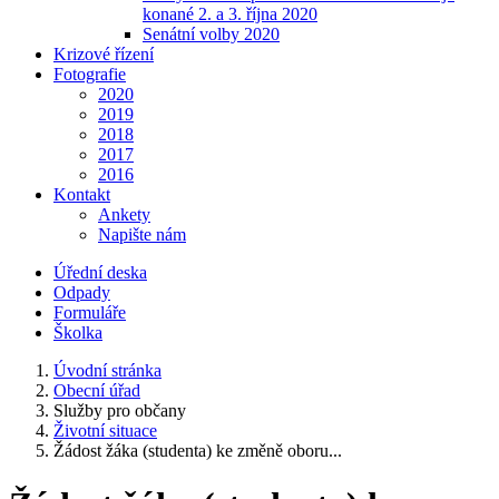
konané 2. a 3. října 2020
Senátní volby 2020
Krizové řízení
Fotografie
2020
2019
2018
2017
2016
Kontakt
Ankety
Napište nám
Úřední deska
Odpady
Formuláře
Školka
Úvodní stránka
Obecní úřad
Služby pro občany
Životní situace
Žádost žáka (studenta) ke změně oboru...