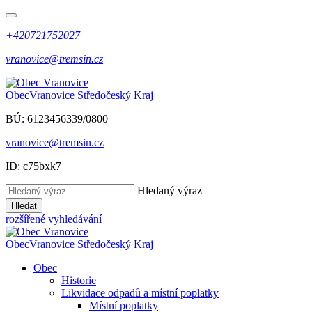
+420721752027
vranovice@tremsin.cz
Obec
Vranovice
Středočeský Kraj
BÚ: 6123456339/0800
vranovice@tremsin.cz
ID: c75bxk7
Hledaný výraz
Hledat
rozšířené vyhledávání
Obec
Vranovice
Středočeský Kraj
Obec
Historie
Likvidace odpadů a místní poplatky
Místní poplatky