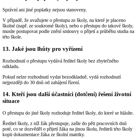
Správní ani jiné poplatky nejsou stanoveny.
V případě, že uvažujete o přestupu ze školy, na které je placeno
školné (např. ze soukromé školy), nebo o přestupu do takové školy,
musíte postupovat podle znění smlouvy o přijetí a průběhu studia na
této škole.
13. Jaké jsou lhůty pro vyřízení
Rozhodnutí o přestupu vydává ředitel školy bez zbytečného
odkladu.
Pokud nelze rozhodnutí vydat bezodkladně, vydá rozhodnutí
nejpozději do 30 dnů od zahájení řízení.
14. Kteří jsou další účastníci (dotčení) řešení životní
situace
O přestupu do jiné školy rozhoduje ředitel školy, do které se hlásíte.
Ředitel školy, z níž žák přestupuje, zašle do pěti pracovních dnů
poté, co se dozvěděl o přijetí žáka na jinou školu, řediteli této školy
kopii dokumentace žáka ze školní matriky.