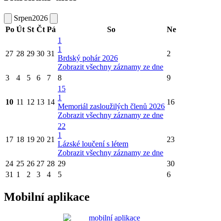
Srpen
2026
Po
Út
St
Čt
Pá
So
Ne
1
1
27
28
29
30
31
2
Brdský pohár 2026
Zobrazit všechny záznamy ze dne
3
4
5
6
7
8
9
15
1
10
11
12
13
14
16
Memoriál zasloužilých členů 2026
Zobrazit všechny záznamy ze dne
22
1
17
18
19
20
21
23
Lázské loučení s létem
Zobrazit všechny záznamy ze dne
24
25
26
27
28
29
30
31
1
2
3
4
5
6
Mobilní aplikace