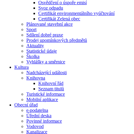
Osvědčení o úspoře emisí
Svoz odpadu
Certifikát environmentálního vyúčtování
Certifikát Zelená obec
Plánované stavební akce
Sport
Sdílení dobré praxe
Prodej upomínkových předmětů
Aktuality
Statistické údaje
Školka
Vyhlášky a směrnice
Kultura
Nadcházející události
Knihovna
Knihovní řád
Seznam titulů
Turistické informace
Mobilní aplikace
Obecní úřad
e-podatelna
Úřední deska
Povinné informace
Vodovod
Kanalizace