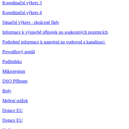
Koordinační výkres 3
Koordinační výkres 4
Situační výkres - zkrácené řády
Informace k výstavbě přípojek po soukromých pozemcích
Podrobné informace k napojení na vodovod a kanalizaci
Povodňový portál
Podbrdsko
Mikroregion
DSO Příbram
Brdy
Meření srážek
Dotace EU
Dotace EU