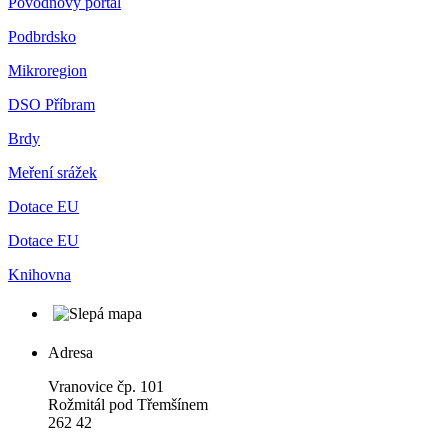
Povodňový portál
Podbrdsko
Mikroregion
DSO Příbram
Brdy
Meření srážek
Dotace EU
Dotace EU
Knihovna
Adresa
Vranovice čp. 101
Rožmitál pod Třemšínem
262 42