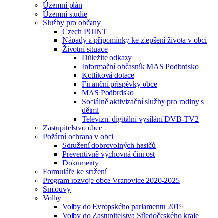
Územní plán
Územní studie
Služby pro občany
Czech POINT
Nápady a připomínky ke zlepšení života v obci
Životní situace
Důležité odkazy
Informační občasník MAS Podbrdsko
Kotlíková dotace
Finanční příspěvky obce
MAS Podbrdsko
Sociálně aktivizační služby pro rodiny s
dětmi
Televizní digitální vysílání DVB-TV2
Zastupitelstvo obce
Požární ochrana v obci
Sdružení dobrovolných hasičů
Preventivně výchovná činnost
Dokumenty
Formuláře ke stažení
Program rozvoje obce Vranovice 2020-2025
Smlouvy
Volby
Volby do Evropského parlamentu 2019
Volby do Zastupitelstva Středočeského kraje