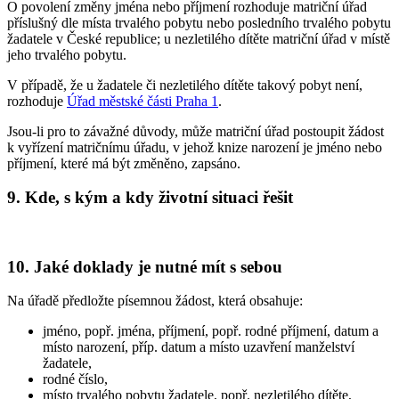
O povolení změny jména nebo příjmení rozhoduje matriční úřad
příslušný dle místa trvalého pobytu nebo posledního trvalého pobytu
žadatele v České republice; u nezletilého dítěte matriční úřad v místě
jeho trvalého pobytu.
V případě, že u žadatele či nezletilého dítěte takový pobyt není,
rozhoduje
Úřad městské části Praha 1
.
Jsou-li pro to závažné důvody, může matriční úřad postoupit žádost
k vyřízení matričnímu úřadu, v jehož knize narození je jméno nebo
příjmení, které má být změněno, zapsáno.
9. Kde, s kým a kdy životní situaci řešit
10. Jaké doklady je nutné mít s sebou
Na úřadě předložte písemnou žádost, která obsahuje:
jméno, popř. jména, příjmení, popř. rodné příjmení, datum a
místo narození, příp. datum a místo uzavření manželství
žadatele,
rodné číslo,
místo trvalého pobytu žadatele, popř. nezletilého dítěte,