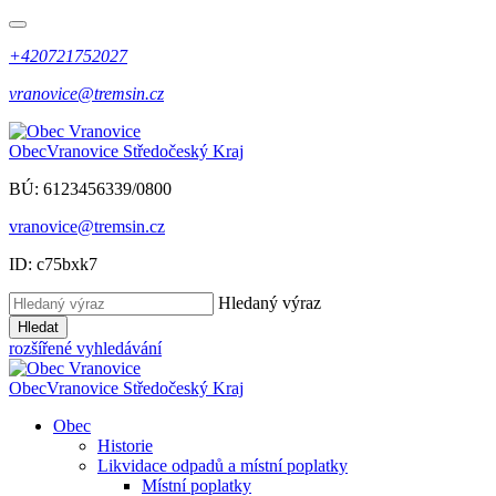
+420721752027
vranovice@tremsin.cz
Obec
Vranovice
Středočeský Kraj
BÚ: 6123456339/0800
vranovice@tremsin.cz
ID: c75bxk7
Hledaný výraz
Hledat
rozšířené vyhledávání
Obec
Vranovice
Středočeský Kraj
Obec
Historie
Likvidace odpadů a místní poplatky
Místní poplatky