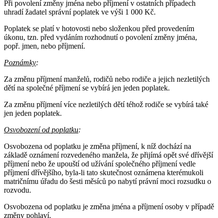
Při povolení změny jména nebo příjmení v ostatních případech
uhradí žadatel správní poplatek ve výši 1 000 Kč.
Poplatek se platí v hotovosti nebo složenkou před provedením
úkonu, tzn. před vydáním rozhodnutí o povolení změny jména,
popř. jmen, nebo příjmení.
Poznámky
:
Za změnu příjmení manželů, rodičů nebo rodiče a jejich nezletilých
dětí na společné příjmení se vybírá jen jeden poplatek.
Za změnu příjmení více nezletilých dětí téhož rodiče se vybírá také
jen jeden poplatek.
Osvobození od poplatku
:
Osvobozena od poplatku je změna příjmení, k níž dochází na
základě oznámení rozvedeného manžela, že přijímá opět své dřívější
příjmení nebo že upouští od užívání společného příjmení vedle
příjmení dřívějšího, byla-li tato skutečnost oznámena kterémukoli
matričnímu úřadu do šesti měsíců po nabytí právní moci rozsudku o
rozvodu.
Osvobozena od poplatku je změna jména a příjmení osoby v případě
změny pohlaví.