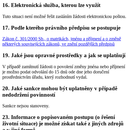
16. Elektronická služba, kterou lze využít
Tuto situaci není možné řešit zasláním žádosti elektronickou poštou.
17. Podle kterého právního předpisu se postupuje
Zákon č. 301/2000 Sb., o matrikách, jménu a příjmení a o změně
některých souvisejících zákonů, ve znění pozdějších předpisů
19. Jaké jsou opravné prostředky a jak se uplatňují
V případě zamítnutí žádosti o povolení změny jména nebo příjmení
je možno podat odvolání do 15 dnů ode dne jeho doručení
prostřednictvím úřadu, který rozhodnutí vydal.
20. Jaké sankce mohou být uplatněny v případě
nedodržení povinností
Sankce nejsou stanoveny.
23. Informace o popisovaném postupu (o řešení
životní situace) je možné získat také z jiných zdrojů
a v jiné formě