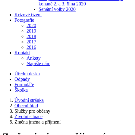
konané 2. a 3. října 2020
Senátní volby 2020
Krizové řízení
Fotografie
2020
2019
2018
2017
2016
Kontakt
Ankety
Napište nám
Úřední deska
Odpady
Formuláře
Školka
Úvodní stránka
Obecní úřad
Služby pro občany
Životní situace
Změna jména a příjmení