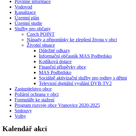
Povinné informace
Vodovod
Kanalizace
Územní plán
Územní studie
Služby pro občany
Czech POINT
Nápady a připomínky ke zlepšení života v obci
Životní situace
Důležité odkazy
Informační občasník MAS Podbrdsko
Kotlíková dotace
Finanční příspěvky obce
MAS Podbrdsko
Sociálně aktivizační služby pro rodiny s dětmi
Televizní digitální vysílání DVB-TV2
Zastupitelstvo obce
Požární ochrana v obci
Formuláře ke stažení
Program rozvoje obce Vranovice 2020-2025
Smlouvy
Volby
Kalendář akcí