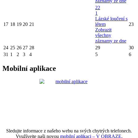
záznamy ze dne
22
1
Lázské loučení s
17
18
19
20
21
létem
23
Zobrazit
všechny
záznamy ze dne
24
25
26
27
28
29
30
31
1
2
3
4
5
6
Mobilní aplikace
Sledujte informace z našeho webu na svých chytrých telefonech.
Využívejte naši novou
mobilní aplikaci – V OBRAZE.