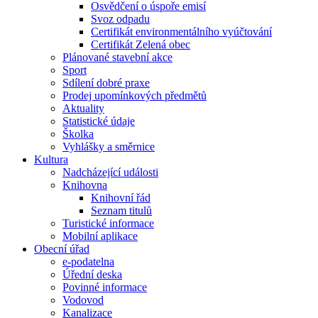
Osvědčení o úspoře emisí
Svoz odpadu
Certifikát environmentálního vyúčtování
Certifikát Zelená obec
Plánované stavební akce
Sport
Sdílení dobré praxe
Prodej upomínkových předmětů
Aktuality
Statistické údaje
Školka
Vyhlášky a směrnice
Kultura
Nadcházející události
Knihovna
Knihovní řád
Seznam titulů
Turistické informace
Mobilní aplikace
Obecní úřad
e-podatelna
Úřední deska
Povinné informace
Vodovod
Kanalizace