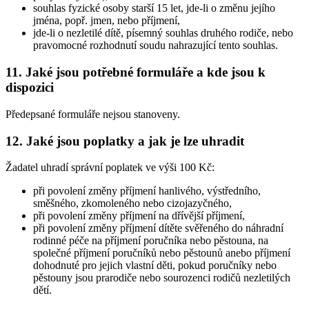
souhlas fyzické osoby starší 15 let, jde-li o změnu jejího
jména, popř. jmen, nebo příjmení,
jde-li o nezletilé dítě, písemný souhlas druhého rodiče, nebo
pravomocné rozhodnutí soudu nahrazující tento souhlas.
11. Jaké jsou potřebné formuláře a kde jsou k
dispozici
Předepsané formuláře nejsou stanoveny.
12. Jaké jsou poplatky a jak je lze uhradit
Žadatel uhradí správní poplatek ve výši 100 Kč:
při povolení změny příjmení hanlivého, výstředního,
směšného, zkomoleného nebo cizojazyčného,
při povolení změny příjmení na dřívější příjmení,
při povolení změny příjmení dítěte svěřeného do náhradní
rodinné péče na příjmení poručníka nebo pěstouna, na
společné příjmení poručníků nebo pěstounů anebo příjmení
dohodnuté pro jejich vlastní děti, pokud poručníky nebo
pěstouny jsou prarodiče nebo sourozenci rodičů nezletilých
dětí.