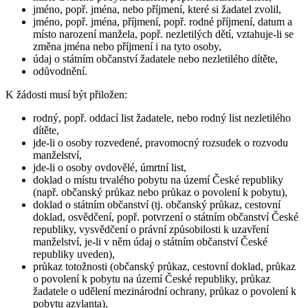
jméno, popř. jména, nebo příjmení, které si žadatel zvolil,
jméno, popř. jména, příjmení, popř. rodné příjmení, datum a
místo narození manžela, popř. nezletilých dětí, vztahuje-li se
změna jména nebo příjmení i na tyto osoby,
údaj o státním občanství žadatele nebo nezletilého dítěte,
odůvodnění.
K žádosti musí být přiložen:
rodný, popř. oddací list žadatele, nebo rodný list nezletilého
dítěte,
jde-li o osoby rozvedené, pravomocný rozsudek o rozvodu
manželství,
jde-li o osoby ovdovělé, úmrtní list,
doklad o místu trvalého pobytu na území České republiky
(např. občanský průkaz nebo průkaz o povolení k pobytu),
doklad o státním občanství (tj. občanský průkaz, cestovní
doklad, osvědčení, popř. potvrzení o státním občanství České
republiky, vysvědčení o právní způsobilosti k uzavření
manželství, je-li v něm údaj o státním občanství České
republiky uveden),
průkaz totožnosti (občanský průkaz, cestovní doklad, průkaz
o povolení k pobytu na území České republiky, průkaz
žadatele o udělení mezinárodní ochrany, průkaz o povolení k
pobytu azylanta),