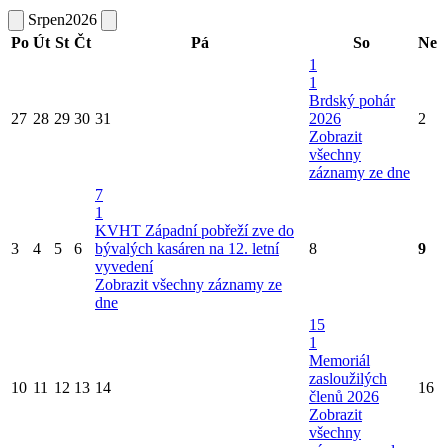
Srpen
2026
Po
Út
St
Čt
Pá
So
Ne
1
1
Brdský pohár
27
28
29
30
31
2026
2
Zobrazit
všechny
záznamy ze dne
7
1
KVHT Západní pobřeží zve do
3
4
5
6
bývalých kasáren na 12. letní
8
9
vyvedení
Zobrazit všechny záznamy ze
dne
15
1
Memoriál
zasloužilých
10
11
12
13
14
16
členů 2026
Zobrazit
všechny