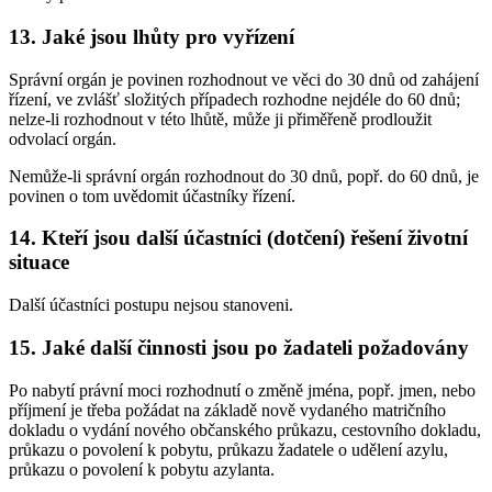
13. Jaké jsou lhůty pro vyřízení
Správní orgán je povinen rozhodnout ve věci do 30 dnů od zahájení
řízení, ve zvlášť složitých případech rozhodne nejdéle do 60 dnů;
nelze-li rozhodnout v této lhůtě, může ji přiměřeně prodloužit
odvolací orgán.
Nemůže-li správní orgán rozhodnout do 30 dnů, popř. do 60 dnů, je
povinen o tom uvědomit účastníky řízení.
14. Kteří jsou další účastníci (dotčení) řešení životní
situace
Další účastníci postupu nejsou stanoveni.
15. Jaké další činnosti jsou po žadateli požadovány
Po nabytí právní moci rozhodnutí o změně jména, popř. jmen, nebo
příjmení je třeba požádat na základě nově vydaného matričního
dokladu o vydání nového občanského průkazu, cestovního dokladu,
průkazu o povolení k pobytu, průkazu žadatele o udělení azylu,
průkazu o povolení k pobytu azylanta.