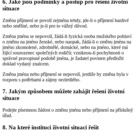
6. Jaké jsou podmínky a postup pro řešení životní
situace
Změna příjmení se povolí zejména tehdy, jde-li o příjmení hanlivé
nebo směšné, nebo je-li pro to vážný důvod.
Změna jména se nepovolí, žádá-li fyzická osoba mužského pohlaví
o změnu na jméno ženské, nebo naopak, žádá-li o změnu jména na
jméno zkomolené, zdrobnělé, domácké, nebo na jméno, které má
žijící sourozenec společných rodičů; vzniknou-li pochybnosti o
správné pravopisné podobě jména, je žadatel povinen předložit
doklad vydaný znalcem.
Změna jména nebo příjmení se nepovolí, jestliže by změna byla v
rozporu s potřebami a zájmy nezletilého.
7. Jakým způsobem můžete zahájit řešení životní
situace
Podejte písemnou žádost o změnu jména nebo příjmení na příslušný
úřad.
8. Na které instituci životní situaci řešit