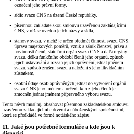
označení jeho právní formy,
sídlo svazu CNS na území České republiky,
písemnou zakladatelskou smlouvu uzavřenou zakládajícími
CNS, v níž se uvedou jejich názvy a sídla,
stanovy svazu, v nichž je určen předmět činnosti svazu CNS,
úprava majetkových poměrů, vznik a zánik členství, práva a
povinnosti členů, statutární orgán svazu CNS a další orgány
svazu, délku funkčního období členů jeho orgánů, způsob
jejich ustavování a rozsah jejich oprávnění jednat jménem
svazu, způsob zrušení svazu a naložení s jeho likvidačním
zůstatkem,
osobní údaje osob oprávněných jednat do vytvoření orgánů
svazu CNS jeho jménem a určení, kdo z jeho členů je
zmocněn jednat jménem přípravného výboru svazu.
Tento návrh musí mj. obsahovat písemnou zakladatelskou smlouvu
uzavřenou zakládajícími církvemi a náboženskými společnostmi,
která se předkládá ve formě notářského zápisu.
11. Jaké jsou potřebné formuláře a kde jsou k
dispozici