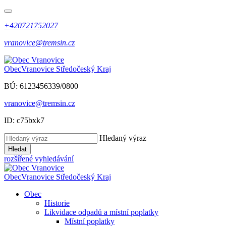
+420721752027
vranovice@tremsin.cz
Obec
Vranovice
Středočeský Kraj
BÚ: 6123456339/0800
vranovice@tremsin.cz
ID: c75bxk7
Hledaný výraz
Hledat
rozšířené vyhledávání
Obec
Vranovice
Středočeský Kraj
Obec
Historie
Likvidace odpadů a místní poplatky
Místní poplatky