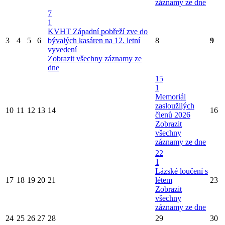
záznamy ze dne
7
1
KVHT Západní pobřeží zve do
3
4
5
6
bývalých kasáren na 12. letní
8
9
vyvedení
Zobrazit všechny záznamy ze
dne
15
1
Memoriál
zasloužilých
10
11
12
13
14
16
členů 2026
Zobrazit
všechny
záznamy ze dne
22
1
Lázské loučení s
17
18
19
20
21
létem
23
Zobrazit
všechny
záznamy ze dne
24
25
26
27
28
29
30