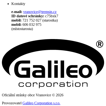
Kontakty
e-mail:
vranovice@tremsin.cz
ID datové schránky:
c75bxk7
mobil:
721 752 027 (starostka)
mobil:
606 032 975
(místostarosta)
Oficiální stránky obce Vranovice © 2026
Provozovatel
Galileo Corporation s.r.o.