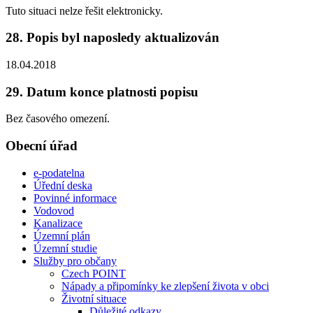
Tuto situaci nelze řešit elektronicky.
28. Popis byl naposledy aktualizován
18.04.2018
29. Datum konce platnosti popisu
Bez časového omezení.
Obecní úřad
e-podatelna
Úřední deska
Povinné informace
Vodovod
Kanalizace
Územní plán
Územní studie
Služby pro občany
Czech POINT
Nápady a připomínky ke zlepšení života v obci
Životní situace
Důležité odkazy