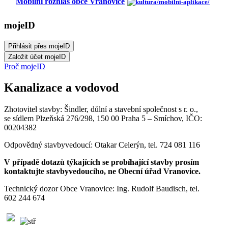
Mobilní rozhlas obce Vranovice
mojeID
Proč mojeID
Kanalizace a vodovod
Zhotovitel stavby: Šindler, důlní a stavební společnost s r. o.,
se sídlem Plzeňská 276/298, 150 00 Praha 5 – Smíchov, IČO:
00204382
Odpovědný stavbyvedoucí: Otakar Celerýn, tel. 724 081 116
V případě dotazů týkajících se probíhající stavby prosím
kontaktujte stavbyvedoucího, ne Obecní úřad Vranovice.
Technický dozor Obce Vranovice: Ing. Rudolf Baudisch, tel.
602 244 674