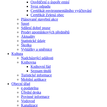
Osvědčení o úspoře emisí
Svoz odpadu
Certifikát environmentálního vyúčtování
Certifikát Zelená obec
Plánované stavební akce
Sport
Sdílení dobré praxe
Prodej upomínkových předmětů
Aktuality
Statistické údaje
Školka
Vyhlášky a směrnice
Kultura
Nadcházející události
Knihovna
Knihovní řád
Seznam titulů
Turistické informace
Mobilní aplikace
Obecní úřad
e-podatelna
Úřední deska
Povinné informace
Vodovod
Kanalizace