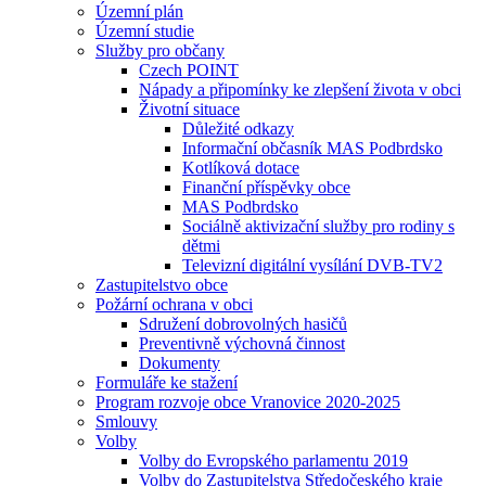
Územní plán
Územní studie
Služby pro občany
Czech POINT
Nápady a připomínky ke zlepšení života v obci
Životní situace
Důležité odkazy
Informační občasník MAS Podbrdsko
Kotlíková dotace
Finanční příspěvky obce
MAS Podbrdsko
Sociálně aktivizační služby pro rodiny s
dětmi
Televizní digitální vysílání DVB-TV2
Zastupitelstvo obce
Požární ochrana v obci
Sdružení dobrovolných hasičů
Preventivně výchovná činnost
Dokumenty
Formuláře ke stažení
Program rozvoje obce Vranovice 2020-2025
Smlouvy
Volby
Volby do Evropského parlamentu 2019
Volby do Zastupitelstva Středočeského kraje