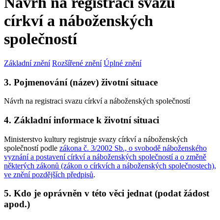
Návrh na registraci svazu
církví a náboženských
společností
Základní znění
Rozšířené znění
Úplné znění
3. Pojmenování (název) životní situace
Návrh na registraci svazu církví a náboženských společností
4. Základní informace k životní situaci
Ministerstvo kultury registruje svazy církví a náboženských
společností podle
zákona č. 3/2002 Sb., o svobodě náboženského
vyznání a postavení církví a náboženských společností a o změně
některých zákonů (zákon o církvích a náboženských společnostech),
ve znění pozdějších předpisů
.
5. Kdo je oprávněn v této věci jednat (podat žádost
apod.)