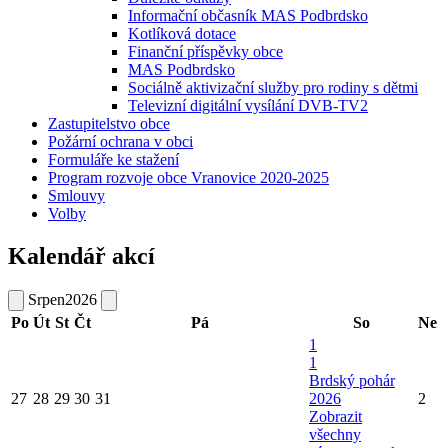
Informační občasník MAS Podbrdsko
Kotlíková dotace
Finanční příspěvky obce
MAS Podbrdsko
Sociálně aktivizační služby pro rodiny s dětmi
Televizní digitální vysílání DVB-TV2
Zastupitelstvo obce
Požární ochrana v obci
Formuláře ke stažení
Program rozvoje obce Vranovice 2020-2025
Smlouvy
Volby
Kalendář akcí
Srpen
2026
Po
Út
St
Čt
Pá
So
Ne
1
1
Brdský pohár
27
28
29
30
31
2026
2
Zobrazit
všechny