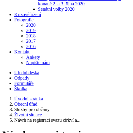
konané 2. a 3. října 2020
Senátní volby 2020
Krizové řízení
Fotografie
2020
2019
2018
2017
2016
Kontakt
Ankety
Napište nám
Úřední deska
Odpady
Formuláře
Školka
Úvodní stránka
Obecní úřad
Služby pro občany
Životní situace
Návrh na registraci svazu církví a...