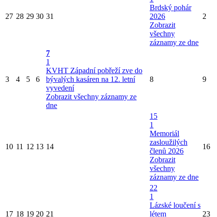
Brdský pohár
27
28
29
30
31
2026
2
Zobrazit
všechny
záznamy ze dne
7
1
KVHT Západní pobřeží zve do
3
4
5
6
bývalých kasáren na 12. letní
8
9
vyvedení
Zobrazit všechny záznamy ze
dne
15
1
Memoriál
zasloužilých
10
11
12
13
14
16
členů 2026
Zobrazit
všechny
záznamy ze dne
22
1
Lázské loučení s
17
18
19
20
21
létem
23