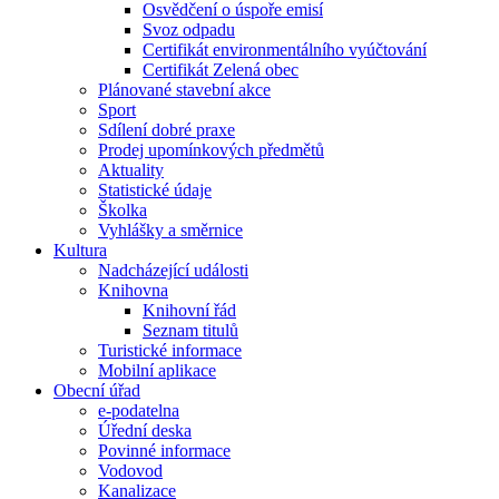
Osvědčení o úspoře emisí
Svoz odpadu
Certifikát environmentálního vyúčtování
Certifikát Zelená obec
Plánované stavební akce
Sport
Sdílení dobré praxe
Prodej upomínkových předmětů
Aktuality
Statistické údaje
Školka
Vyhlášky a směrnice
Kultura
Nadcházející události
Knihovna
Knihovní řád
Seznam titulů
Turistické informace
Mobilní aplikace
Obecní úřad
e-podatelna
Úřední deska
Povinné informace
Vodovod
Kanalizace