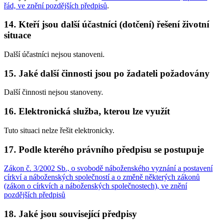
řád, ve znění pozdějších předpisů
.
14. Kteří jsou další účastníci (dotčení) řešení životní
situace
Další účastníci nejsou stanoveni.
15. Jaké další činnosti jsou po žadateli požadovány
Další činnosti nejsou stanoveny.
16. Elektronická služba, kterou lze využít
Tuto situaci nelze řešit elektronicky.
17. Podle kterého právního předpisu se postupuje
Zákon č. 3/2002 Sb., o svobodě náboženského vyznání a postavení
církví a náboženských společností a o změně některých zákonů
(zákon o církvích a náboženských společnostech), ve znění
pozdějších předpisů
18. Jaké jsou související předpisy