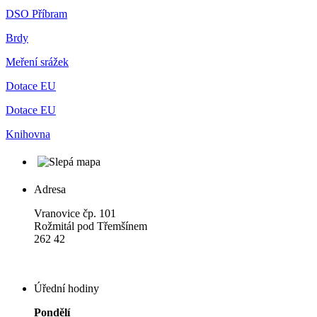
DSO Příbram
Brdy
Meření srážek
Dotace EU
Dotace EU
Knihovna
Adresa
Vranovice čp. 101
Rožmitál pod Třemšínem
262 42
Úřední hodiny
Pondělí