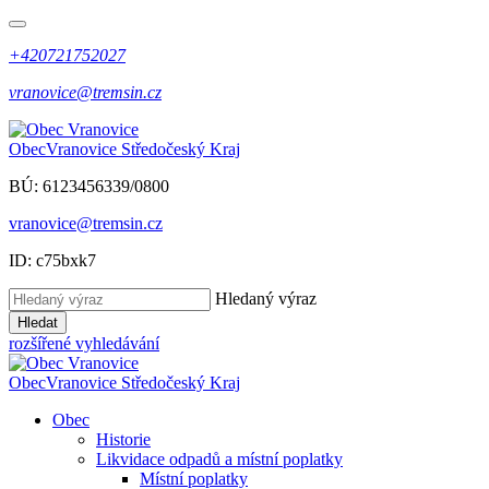
+420721752027
vranovice@tremsin.cz
Obec
Vranovice
Středočeský Kraj
BÚ: 6123456339/0800
vranovice@tremsin.cz
ID: c75bxk7
Hledaný výraz
Hledat
rozšířené vyhledávání
Obec
Vranovice
Středočeský Kraj
Obec
Historie
Likvidace odpadů a místní poplatky
Místní poplatky