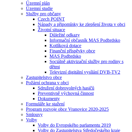
Územní plán
Územní studie
Služby pro občany
Czech POINT
Nápady a připomínky ke zlepšení života v obci
Životní situace
Důležité odkazy
Informační občasník MAS Podbrdsko
Kotlíková dotace
Finanční příspěvky obce
MAS Podbrdsko
Sociálně aktivizační služby pro rodiny s
dětmi
Televizní digitální vysílání DVB-TV2
Zastupitelstvo obce
Požární ochrana v obci
Sdružení dobrovolných hasičů
Preventivně výchovná činnost
Dokumenty
Formuláře ke stažení
Program rozvoje obce Vranovice 2020-2025
Smlouvy
Volby
Volby do Evropského parlamentu 2019
Volby do Zastupitelstva Středočeského kraje