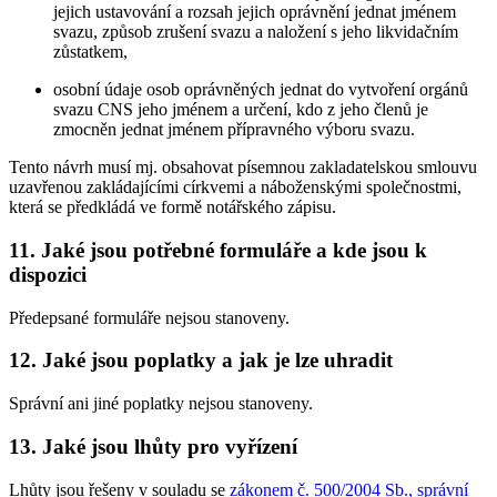
jejich ustavování a rozsah jejich oprávnění jednat jménem
svazu, způsob zrušení svazu a naložení s jeho likvidačním
zůstatkem,
osobní údaje osob oprávněných jednat do vytvoření orgánů
svazu CNS jeho jménem a určení, kdo z jeho členů je
zmocněn jednat jménem přípravného výboru svazu.
Tento návrh musí mj. obsahovat písemnou zakladatelskou smlouvu
uzavřenou zakládajícími církvemi a náboženskými společnostmi,
která se předkládá ve formě notářského zápisu.
11. Jaké jsou potřebné formuláře a kde jsou k
dispozici
Předepsané formuláře nejsou stanoveny.
12. Jaké jsou poplatky a jak je lze uhradit
Správní ani jiné poplatky nejsou stanoveny.
13. Jaké jsou lhůty pro vyřízení
Lhůty jsou řešeny v souladu se
zákonem č. 500/2004 Sb., správní