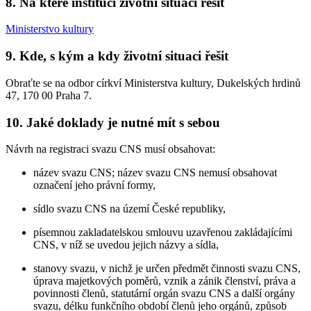
8. Na které instituci životní situaci řešit
Ministerstvo kultury
9. Kde, s kým a kdy životní situaci řešit
Obraťte se na odbor církví Ministerstva kultury, Dukelských hrdinů
47, 170 00 Praha 7.
10. Jaké doklady je nutné mít s sebou
Návrh na registraci svazu CNS musí obsahovat:
název svazu CNS; název svazu CNS nemusí obsahovat
označení jeho právní formy,
sídlo svazu CNS na území České republiky,
písemnou zakladatelskou smlouvu uzavřenou zakládajícími
CNS, v níž se uvedou jejich názvy a sídla,
stanovy svazu, v nichž je určen předmět činnosti svazu CNS,
úprava majetkových poměrů, vznik a zánik členství, práva a
povinnosti členů, statutární orgán svazu CNS a další orgány
svazu, délku funkčního období členů jeho orgánů, způsob