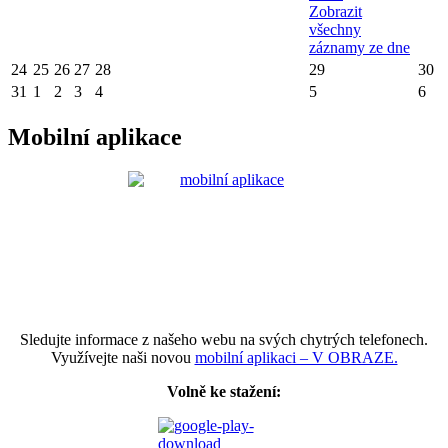
Zobrazit
všechny
záznamy ze dne
24
25
26
27
28
29
30
31
1
2
3
4
5
6
Mobilní aplikace
Sledujte informace z našeho webu na svých chytrých telefonech.
Využívejte naši novou
mobilní aplikaci – V OBRAZE.
Volně ke stažení: