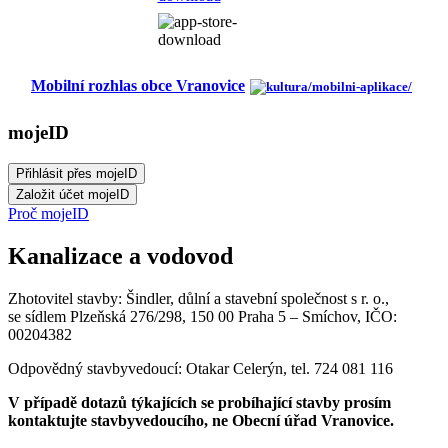
Mobilní rozhlas obce Vranovice
mojeID
Proč mojeID
Kanalizace a vodovod
Zhotovitel stavby: Šindler, důlní a stavební společnost s r. o.,
se sídlem Plzeňská 276/298, 150 00 Praha 5 – Smíchov, IČO:
00204382
Odpovědný stavbyvedoucí: Otakar Celerýn, tel. 724 081 116
V případě dotazů týkajících se probíhající stavby prosím
kontaktujte stavbyvedoucího, ne Obecní úřad Vranovice.