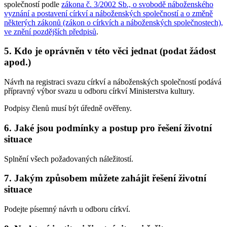
společností podle
zákona č. 3/2002 Sb., o svobodě náboženského
vyznání a postavení církví a náboženských společností a o změně
některých zákonů (zákon o církvích a náboženských společnostech),
ve znění pozdějších předpisů
.
5. Kdo je oprávněn v této věci jednat (podat žádost
apod.)
Návrh na registraci svazu církví a náboženských společností podává
přípravný výbor svazu u odboru církví Ministerstva kultury.
Podpisy členů musí být úředně ověřeny.
6. Jaké jsou podmínky a postup pro řešení životní
situace
Splnění všech požadovaných náležitostí.
7. Jakým způsobem můžete zahájit řešení životní
situace
Podejte písemný návrh u odboru církví.