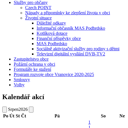
Služby pro občany
Czech POINT
Nápady a připomínky ke zlepšení života v obci
Životní situace
Důležité odkazy
Informační občasník MAS Podbrdsko
Kotlíková dotace
Finanční příspěvky obce
MAS Podbrdsko
Sociálně aktivizační služby pro rodiny s dětmi
Televizní digitální vysílání DVB-TV2
Zastupitelstvo obce
Požární ochrana v obci
Formuláře ke stažení
Program rozvoje obce Vranovice 2020-2025
Smlouvy
Volby
Kalendář akcí
Srpen
2026
Po
Út
St
Čt
Pá
So
Ne
1
1