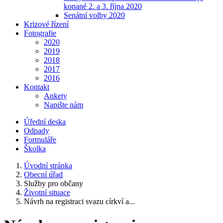
konané 2. a 3. října 2020
Senátní volby 2020
Krizové řízení
Fotografie
2020
2019
2018
2017
2016
Kontakt
Ankety
Napište nám
Úřední deska
Odpady
Formuláře
Školka
Úvodní stránka
Obecní úřad
Služby pro občany
Životní situace
Návrh na registraci svazu církví a...