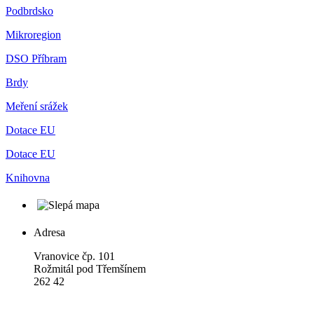
Podbrdsko
Mikroregion
DSO Příbram
Brdy
Meření srážek
Dotace EU
Dotace EU
Knihovna
Adresa
Vranovice čp. 101
Rožmitál pod Třemšínem
262 42