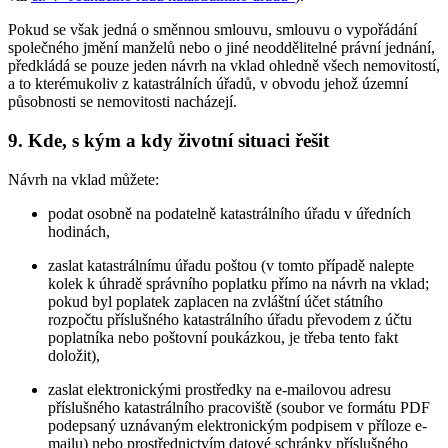
Pokud se však jedná o směnnou smlouvu, smlouvu o vypořádání
společného jmění manželů nebo o jiné neoddělitelné právní jednání,
předkládá se pouze jeden návrh na vklad ohledně všech nemovitostí,
a to kterémukoliv z katastrálních úřadů, v obvodu jehož územní
působnosti se nemovitosti nacházejí.
9. Kde, s kým a kdy životní situaci řešit
Návrh na vklad můžete:
podat osobně na podatelně katastrálního úřadu v úředních
hodinách,
zaslat katastrálnímu úřadu poštou (v tomto případě nalepte
kolek k úhradě správního poplatku přímo na návrh na vklad;
pokud byl poplatek zaplacen na zvláštní účet státního
rozpočtu příslušného katastrálního úřadu převodem z účtu
poplatníka nebo poštovní poukázkou, je třeba tento fakt
doložit),
zaslat elektronickými prostředky na e-mailovou adresu
příslušného katastrálního pracoviště (soubor ve formátu PDF
podepsaný uznávaným elektronickým podpisem v příloze e-
mailu) nebo prostřednictvím datové schránky příslušného