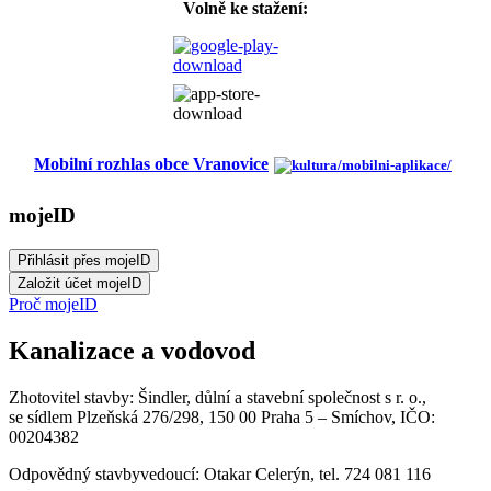
Volně ke stažení:
Mobilní rozhlas obce Vranovice
mojeID
Proč mojeID
Kanalizace a vodovod
Zhotovitel stavby: Šindler, důlní a stavební společnost s r. o.,
se sídlem Plzeňská 276/298, 150 00 Praha 5 – Smíchov, IČO:
00204382
Odpovědný stavbyvedoucí: Otakar Celerýn, tel. 724 081 116