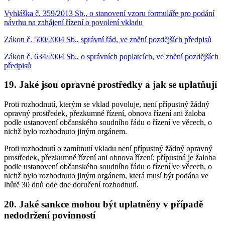
Vyhláška č. 359/2013 Sb., o stanovení vzoru formuláře pro podání
návrhu na zahájení řízení o povolení vkladu
Zákon č. 500/2004 Sb., správní řád, ve znění pozdějších předpisů
Zákon č. 634/2004 Sb., o správních poplatcích, ve znění pozdějších
předpisů
19. Jaké jsou opravné prostředky a jak se uplatňují
Proti rozhodnutí, kterým se vklad povoluje, není přípustný žádný
opravný prostředek, přezkumné řízení, obnova řízení ani žaloba
podle ustanovení občanského soudního řádu o řízení ve věcech, o
nichž bylo rozhodnuto jiným orgánem.
Proti rozhodnutí o zamítnutí vkladu není přípustný žádný opravný
prostředek, přezkumné řízení ani obnova řízení; přípustná je žaloba
podle ustanovení občanského soudního řádu o řízení ve věcech, o
nichž bylo rozhodnuto jiným orgánem, která musí být podána ve
lhůtě 30 dnů ode dne doručení rozhodnutí.
20. Jaké sankce mohou být uplatněny v případě
nedodržení povinností