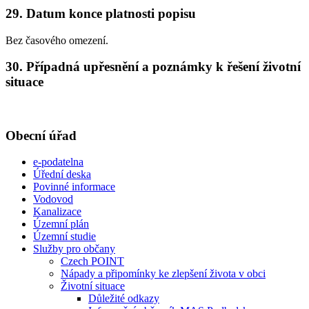
29. Datum konce platnosti popisu
Bez časového omezení.
30. Případná upřesnění a poznámky k řešení životní
situace
Obecní úřad
e-podatelna
Úřední deska
Povinné informace
Vodovod
Kanalizace
Územní plán
Územní studie
Služby pro občany
Czech POINT
Nápady a připomínky ke zlepšení života v obci
Životní situace
Důležité odkazy