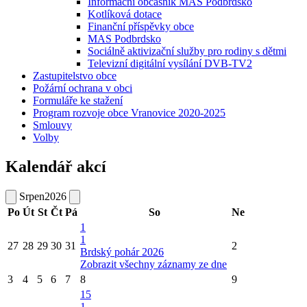
Informační občasník MAS Podbrdsko
Kotlíková dotace
Finanční příspěvky obce
MAS Podbrdsko
Sociálně aktivizační služby pro rodiny s dětmi
Televizní digitální vysílání DVB-TV2
Zastupitelstvo obce
Požární ochrana v obci
Formuláře ke stažení
Program rozvoje obce Vranovice 2020-2025
Smlouvy
Volby
Kalendář akcí
Srpen
2026
Po
Út
St
Čt
Pá
So
Ne
1
1
27
28
29
30
31
2
Brdský pohár 2026
Zobrazit všechny záznamy ze dne
3
4
5
6
7
8
9
15
1