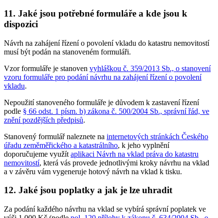
11. Jaké jsou potřebné formuláře a kde jsou k
dispozici
Návrh na zahájení řízení o povolení vkladu do katastru nemovitostí
musí být podán na stanoveném formuláři.
Vzor formuláře je stanoven
vyhláškou č. 359/2013 Sb., o stanovení
vzoru formuláře pro podání návrhu na zahájení řízení o povolení
vkladu
.
Nepoužití stanoveného formuláře je důvodem k zastavení řízení
podle
§ 66 odst. 1 písm. b) zákona č. 500/2004 Sb., správní řád, ve
znění pozdějších předpisů
.
Stanovený formulář naleznete na
internetových stránkách Českého
úřadu zeměměřického a katastrálního
, k jeho vyplnění
doporučujeme využít
aplikaci Návrh na vklad práva do katastru
nemovitostí
, která vás provede jednotlivými kroky návrhu na vklad
a v závěru vám vygeneruje hotový návrh na vklad k tisku.
12. Jaké jsou poplatky a jak je lze uhradit
Za podání každého návrhu na vklad se vybírá správní poplatek ve
výši 1 000 Kč (podle
pol. 120 přílohy k zákonu č. 634/2004 Sb., o