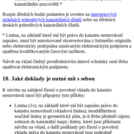
katastrálního pracoviště.*
Rozpis úředních hodin podatelen je uveden na
internetových
stránkách jednotlivých katastrálních úřadů
nebo na úředních
deskách jednotlivých katastrálních úřadů.
* Listina, na základě které má být právo do katastru nemovitostí
zapsáno, musí být autorizovaně zkonvertována z listinného originálu
nebo elektronicky podepsána uznávaným elektronickým podpisem a
opatřena kvalifikovaným časovým razítkem.
Návrh na vklad činěný prostřednictvím datové schránky není třeba
opatřovat elektronickým podpisem.
10. Jaké doklady je nutné mít s sebou
K návrhu na zahájení řízení o povolení vkladu do katastru
nemovitostí musí být připojeny tyto přílohy:
Listina (1x), na základě které má být zapsáno právo do
katastru nemovitostí (vkladová listina); neoddělitelnou
součástí listiny je geometrický plán, je-li třeba předmět zápisu
zobrazit do katastrální mapy; listiny, které jsou přílohami
návrhu na vklad, a další podklady pro řízení o povolení
vkladu práva do katastru nemovitostí jsou podrobně