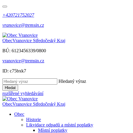
+420721752027
vranovice@tremsin.cz
Obec
Vranovice
Středočeský Kraj
BÚ: 6123456339/0800
vranovice@tremsin.cz
ID: c75bxk7
Hledaný výraz
Hledat
rozšířené vyhledávání
Obec
Vranovice
Středočeský Kraj
Obec
Historie
Likvidace odpadů a místní poplatky
Místní poplatky