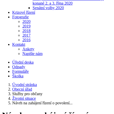
konané 2. a 3. října 2020
Senátní volby 2020
Krizové řízení
Fotografie
2020
2019
2018
2017
2016
Kontakt
Ankety
Napište nám
Úřední deska
Odpady
Formuláře
Školka
Úvodní stránka
Obecní úřad
Služby pro občany
Životní situace
Návrh na zahájení řízení o povolení...