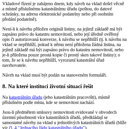
Vkladové řízení je zahájeno dnem, kdy návrh na vklad došel věcně
a místně příslušnému katastrálnímu úřadu (poštou, do datové
schránky, na adresu elektronické podatelny nebo při osobním
předání podatelně).
Není-li k návrhu přiložen originál listiny, na jejímž základě má být
zapsáno právo do katastru nemovitostí, nebo její úředně ověřený
opis či autorizovaná konverze, k návrhu se nepřihlíží (tj. k návrhu na
vklad se nepřihlíží, pokud k němu není přiložena žádná listina, na
jejímž základě má být zapsáno právo do katastru nemovitostí, nebo
je-li přiložena pouze prostá kopie či prostý sken takové listiny); o
tom, že se k návrhu nepřihlíží, vyrozumí katastrální úřad
navrhovatele.
Návrh na vklad musí být podán na stanoveném formuláři.
8. Na které instituci životní situaci řešit
Na
katastrálním úřadu
(jeho katastrálním pracovišti), místně
příslušném podle místa, kde se nemovitost nachází.
Jsou-li předmětem smlouvy nemovitosti evidované v obvodech
územní působnosti více katastrálních úřadů, předkládají se
samostatné návrhy na vklad u jednotlivých katastrálních úřadů (blíže
viz
čl. 4 "Jednacího řádu katastrálního úřadu"
).