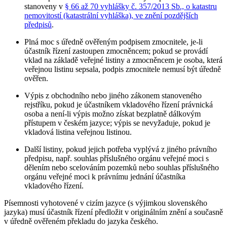
stanoveny v
§ 66 až 70 vyhlášky č. 357/2013 Sb., o katastru
nemovitostí (katastrální vyhláška), ve znění pozdějších
předpisů
.
Plná moc s úředně ověřeným podpisem zmocnitele, je-li
účastník řízení zastoupen zmocněncem; pokud se provádí
vklad na základě veřejné listiny a zmocněncem je osoba, která
veřejnou listinu sepsala, podpis zmocnitele nemusí být úředně
ověřen.
Výpis z obchodního nebo jiného zákonem stanoveného
rejstříku, pokud je účastníkem vkladového řízení právnická
osoba a není-li výpis možno získat bezplatně dálkovým
přístupem v českém jazyce; výpis se nevyžaduje, pokud je
vkladová listina veřejnou listinou.
Další listiny, pokud jejich potřeba vyplývá z jiného právního
předpisu, např. souhlas příslušného orgánu veřejné moci s
dělením nebo scelováním pozemků nebo souhlas příslušného
orgánu veřejné moci k právnímu jednání účastníka
vkladového řízení.
Písemnosti vyhotovené v cizím jazyce (s výjimkou slovenského
jazyka) musí účastník řízení předložit v originálním znění a současně
v úředně ověřeném překladu do jazyka českého.