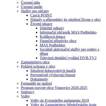
Územní plán
Územní studie
Služby pro občany
Czech POINT
Nápady a připomínky ke zlepšení života v obci
Životní situace
Důležité odkazy
Informační občasník MAS Podbrdsko
Kotlíková dotace
Finanční příspěvky obce
MAS Podbrdsko
Sociálně aktivizační služby pro rodiny s
dětmi
Televizní digitální vysílání DVB-TV2
Zastupitelstvo obce
Požární ochrana v obci
Sdružení dobrovolných hasičů
Preventivně výchovná činnost
Dokumenty
Formuláře ke stažení
Program rozvoje obce Vranovice 2020-2025
Smlouvy
Volby
Volby do Evropského parlamentu 2019
Volby do Zastupitelstva Středočeského kraje