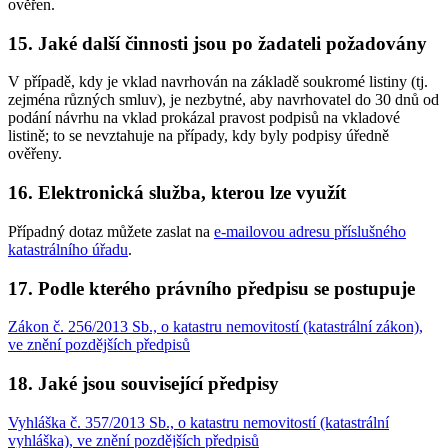
ověřen.
15. Jaké další činnosti jsou po žadateli požadovány
V případě, kdy je vklad navrhován na základě soukromé listiny (tj.
zejména různých smluv), je nezbytné, aby navrhovatel do 30 dnů od
podání návrhu na vklad prokázal pravost podpisů na vkladové
listině; to se nevztahuje na případy, kdy byly podpisy úředně
ověřeny.
16. Elektronická služba, kterou lze využít
Případný dotaz můžete zaslat na
e-mailovou adresu příslušného
katastrálního úřadu
.
17. Podle kterého právního předpisu se postupuje
Zákon č. 256/2013 Sb., o katastru nemovitostí (katastrální zákon),
ve znění pozdějších předpisů
18. Jaké jsou související předpisy
Vyhláška č. 357/2013 Sb., o katastru nemovitostí (katastrální
vyhláška), ve znění pozdějších předpisů