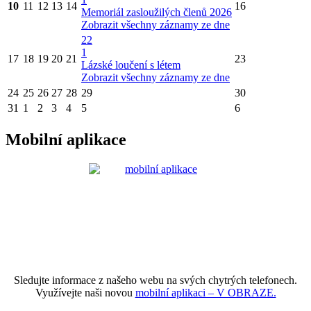
10
11
12
13
14
16
Memoriál zasloužilých členů 2026
Zobrazit všechny záznamy ze dne
22
1
17
18
19
20
21
23
Lázské loučení s létem
Zobrazit všechny záznamy ze dne
24
25
26
27
28
29
30
31
1
2
3
4
5
6
Mobilní aplikace
Sledujte informace z našeho webu na svých chytrých telefonech.
Využívejte naši novou
mobilní aplikaci – V OBRAZE.