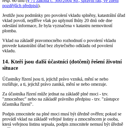
resp. 60 dnů (
§ 71 zákona č. 500/2004 Sb., správní řád, ve znění
pozdějších předpisů
).
Jestliže jsou podmínky pro povolení vkladu splněny, katastrální úřad
vklad povolí, nejdříve však po uplynutí lhůty 20 dnů ode dne
odeslání informace, že byla vyznačena v katastru nemovitostí
plomba.
Vklad na základě pravomocného rozhodnutí o povolení vkladu
provede katastrální úřad bez zbytečného odkladu od povolení
vkladu.
14. Kteří jsou další účastníci (dotčení) řešení životní
situace
Účastníky řízení jsou ti, jejichž právo vzniká, mění se nebo
rozšiřuje, a ti, jejichž právo zaniká, mění se nebo omezuje.
Za účastníka řízení může jednat na základě plné moci - tzv.
"zmocněnec" nebo na základě právního předpisu - tzv. "zástupce
účastníka řízení".
Podpis zmocnitele na plné moci musí být úředně ověřen; pokud se
provádí vklad na základě veřejné listiny a zmocněncem je osoba,
která veřejnou listinu sepsala, podpis zmocnitele nemusí být úředně