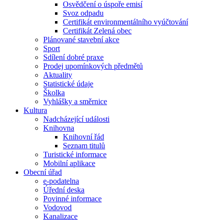
Osvědčení o úspoře emisí
Svoz odpadu
Certifikát environmentálního vyúčtování
Certifikát Zelená obec
Plánované stavební akce
Sport
Sdílení dobré praxe
Prodej upomínkových předmětů
Aktuality
Statistické údaje
Školka
Vyhlášky a směrnice
Kultura
Nadcházející události
Knihovna
Knihovní řád
Seznam titulů
Turistické informace
Mobilní aplikace
Obecní úřad
e-podatelna
Úřední deska
Povinné informace
Vodovod
Kanalizace