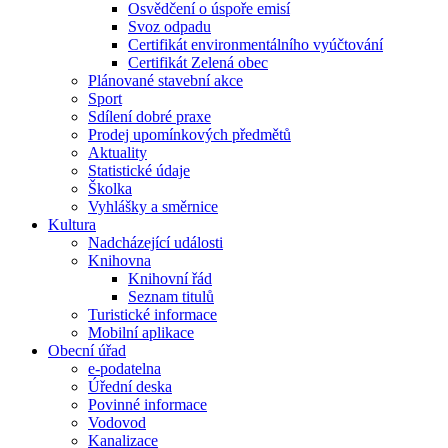
Osvědčení o úspoře emisí
Svoz odpadu
Certifikát environmentálního vyúčtování
Certifikát Zelená obec
Plánované stavební akce
Sport
Sdílení dobré praxe
Prodej upomínkových předmětů
Aktuality
Statistické údaje
Školka
Vyhlášky a směrnice
Kultura
Nadcházející události
Knihovna
Knihovní řád
Seznam titulů
Turistické informace
Mobilní aplikace
Obecní úřad
e-podatelna
Úřední deska
Povinné informace
Vodovod
Kanalizace