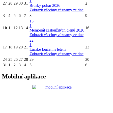
1
27
28
29
30
31
2
Brdský pohár 2026
Zobrazit všechny záznamy ze dne
3
4
5
6
7
8
9
15
1
10
11
12
13
14
16
Memoriál zasloužilých členů 2026
Zobrazit všechny záznamy ze dne
22
1
17
18
19
20
21
23
Lázské loučení s létem
Zobrazit všechny záznamy ze dne
24
25
26
27
28
29
30
31
1
2
3
4
5
6
Mobilní aplikace