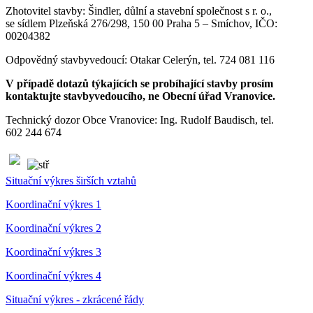
Zhotovitel stavby: Šindler, důlní a stavební společnost s r. o.,
se sídlem Plzeňská 276/298, 150 00 Praha 5 – Smíchov, IČO:
00204382
Odpovědný stavbyvedoucí: Otakar Celerýn, tel. 724 081 116
V případě dotazů týkajících se probíhající stavby prosím
kontaktujte stavbyvedoucího, ne Obecní úřad Vranovice.
Technický dozor Obce Vranovice: Ing. Rudolf Baudisch, tel.
602 244 674
Situační výkres širších vztahů
Koordinační výkres 1
Koordinační výkres 2
Koordinační výkres 3
Koordinační výkres 4
Situační výkres - zkrácené řády