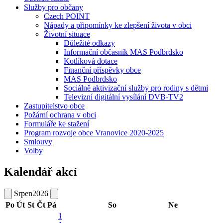
Služby pro občany
Czech POINT
Nápady a připomínky ke zlepšení života v obci
Životní situace
Důležité odkazy
Informační občasník MAS Podbrdsko
Kotlíková dotace
Finanční příspěvky obce
MAS Podbrdsko
Sociálně aktivizační služby pro rodiny s dětmi
Televizní digitální vysílání DVB-TV2
Zastupitelstvo obce
Požární ochrana v obci
Formuláře ke stažení
Program rozvoje obce Vranovice 2020-2025
Smlouvy
Volby
Kalendář akcí
Srpen
2026
Po
Út
St
Čt
Pá
So
Ne
1