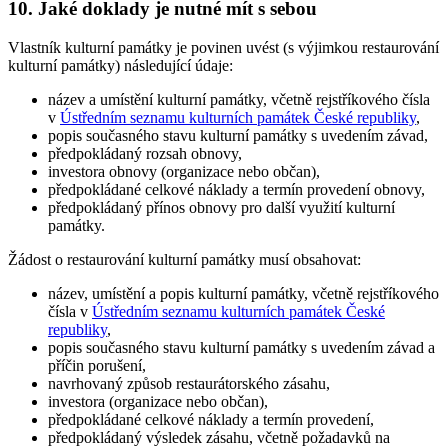
10. Jaké doklady je nutné mít s sebou
Vlastník kulturní památky je povinen uvést (s výjimkou restaurování
kulturní památky) následující údaje:
název a umístění kulturní památky, včetně rejstříkového čísla
v
Ústředním seznamu kulturních památek České republiky
,
popis současného stavu kulturní památky s uvedením závad,
předpokládaný rozsah obnovy,
investora obnovy (organizace nebo občan),
předpokládané celkové náklady a termín provedení obnovy,
předpokládaný přínos obnovy pro další využití kulturní
památky.
Žádost o restaurování kulturní památky musí obsahovat:
název, umístění a popis kulturní památky, včetně rejstříkového
čísla v
Ústředním seznamu kulturních památek České
republiky
,
popis současného stavu kulturní památky s uvedením závad a
příčin porušení,
navrhovaný způsob restaurátorského zásahu,
investora (organizace nebo občan),
předpokládané celkové náklady a termín provedení,
předpokládaný výsledek zásahu, včetně požadavků na