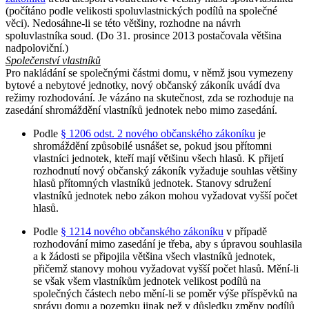
(počítáno podle velikosti spoluvlastnických podílů na společné
věci). Nedosáhne-li se této většiny, rozhodne na návrh
spoluvlastníka soud. (Do 31. prosince 2013 postačovala většina
nadpoloviční.)
Společenství vlastníků
Pro nakládání se společnými částmi domu, v němž jsou vymezeny
bytové a nebytové jednotky, nový občanský zákoník uvádí dva
režimy rozhodování. Je vázáno na skutečnost, zda se rozhoduje na
zasedání shromáždění vlastníků jednotek nebo mimo zasedání.
Podle
§ 1206 odst. 2 nového občanského zákoníku
je
shromáždění způsobilé usnášet se, pokud jsou přítomni
vlastníci jednotek, kteří mají většinu všech hlasů. K přijetí
rozhodnutí nový občanský zákoník vyžaduje souhlas většiny
hlasů přítomných vlastníků jednotek. Stanovy sdružení
vlastníků jednotek nebo zákon mohou vyžadovat vyšší počet
hlasů.
Podle
§ 1214 nového občanského zákoníku
v případě
rozhodování mimo zasedání je třeba, aby s úpravou souhlasila
a k žádosti se připojila většina všech vlastníků jednotek,
přičemž stanovy mohou vyžadovat vyšší počet hlasů. Mění-li
se však všem vlastníkům jednotek velikost podílů na
společných částech nebo mění-li se poměr výše příspěvků na
správu domu a pozemku jinak než v důsledku změny podílů