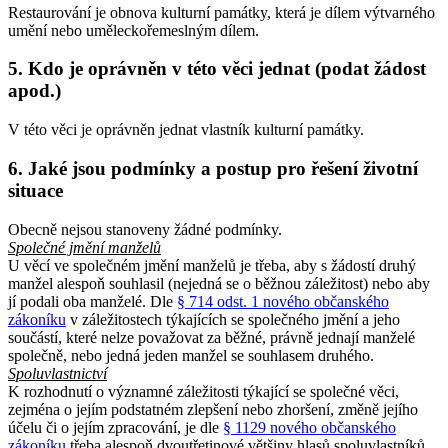
Restaurování je obnova kulturní památky, která je dílem výtvarného
umění nebo uměleckořemeslným dílem.
5. Kdo je oprávněn v této věci jednat (podat žádost
apod.)
V této věci je oprávněn jednat vlastník kulturní památky.
6. Jaké jsou podmínky a postup pro řešení životní
situace
Obecně nejsou stanoveny žádné podmínky.
Společné jmění manželů
U věcí ve společném jmění manželů je třeba, aby s žádostí druhý
manžel alespoň souhlasil (nejedná se o běžnou záležitost) nebo aby
jí podali oba manželé. Dle
§ 714 odst. 1 nového občanského
zákoníku
v záležitostech týkajících se společného jmění a jeho
součástí, které nelze považovat za běžné, právně jednají manželé
společně, nebo jedná jeden manžel se souhlasem druhého.
Spoluvlastnictví
K rozhodnutí o významné záležitosti týkající se společné věci,
zejména o jejím podstatném zlepšení nebo zhoršení, změně jejího
účelu či o jejím zpracování, je dle
§ 1129 nového občanského
zákoníku
třeba alespoň dvoutřetinové většiny hlasů spoluvlastníků