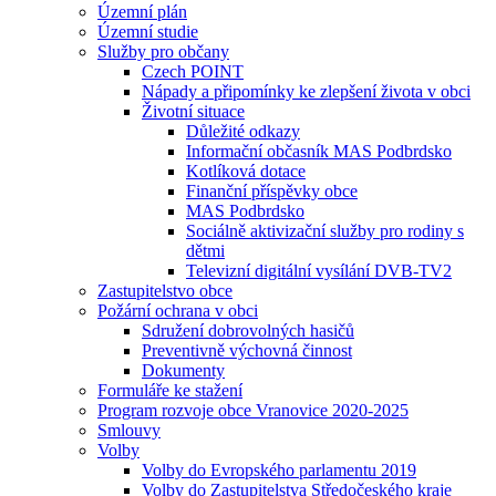
Územní plán
Územní studie
Služby pro občany
Czech POINT
Nápady a připomínky ke zlepšení života v obci
Životní situace
Důležité odkazy
Informační občasník MAS Podbrdsko
Kotlíková dotace
Finanční příspěvky obce
MAS Podbrdsko
Sociálně aktivizační služby pro rodiny s
dětmi
Televizní digitální vysílání DVB-TV2
Zastupitelstvo obce
Požární ochrana v obci
Sdružení dobrovolných hasičů
Preventivně výchovná činnost
Dokumenty
Formuláře ke stažení
Program rozvoje obce Vranovice 2020-2025
Smlouvy
Volby
Volby do Evropského parlamentu 2019
Volby do Zastupitelstva Středočeského kraje