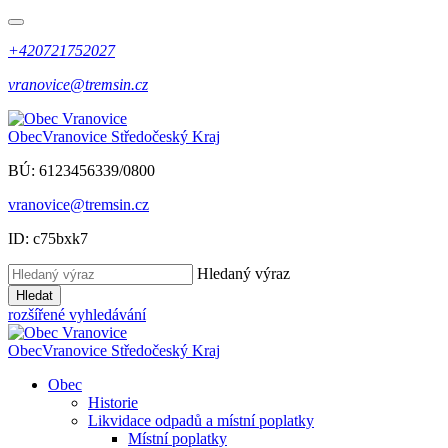
+420721752027
vranovice@tremsin.cz
Obec
Vranovice
Středočeský Kraj
BÚ: 6123456339/0800
vranovice@tremsin.cz
ID: c75bxk7
Hledaný výraz
Hledat
rozšířené vyhledávání
Obec
Vranovice
Středočeský Kraj
Obec
Historie
Likvidace odpadů a místní poplatky
Místní poplatky