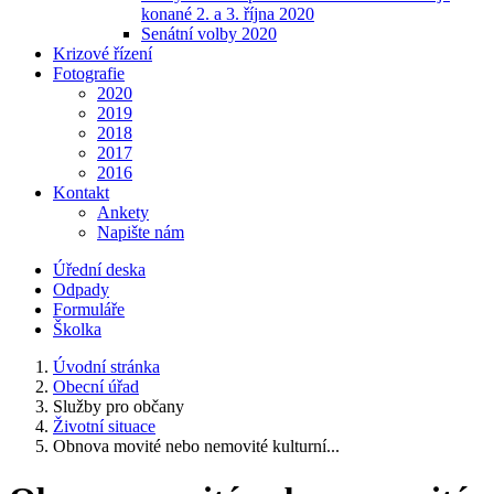
konané 2. a 3. října 2020
Senátní volby 2020
Krizové řízení
Fotografie
2020
2019
2018
2017
2016
Kontakt
Ankety
Napište nám
Úřední deska
Odpady
Formuláře
Školka
Úvodní stránka
Obecní úřad
Služby pro občany
Životní situace
Obnova movité nebo nemovité kulturní...