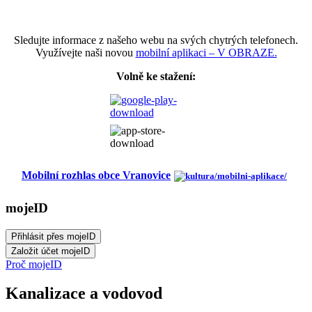
Sledujte informace z našeho webu na svých chytrých telefonech.
Využívejte naši novou
mobilní aplikaci – V OBRAZE.
Volně ke stažení:
Mobilní rozhlas obce Vranovice
mojeID
Proč mojeID
Kanalizace a vodovod