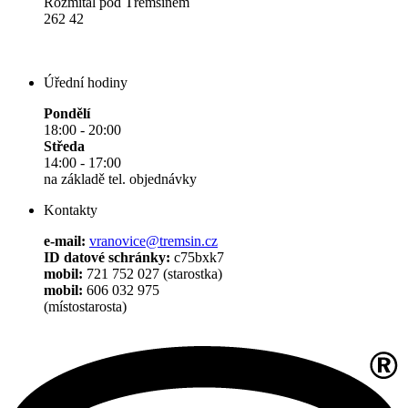
Rožmitál pod Třemšínem
262 42
Úřední hodiny
Pondělí
18:00 - 20:00
Středa
14:00 - 17:00
na základě tel. objednávky
Kontakty
e-mail:
vranovice@tremsin.cz
ID datové schránky:
c75bxk7
mobil:
721 752 027 (starostka)
mobil:
606 032 975
(místostarosta)