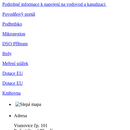
Podrobné informace k napojení na vodovod a kanalizaci
Povodňový portál
Podbrdsko
Mikroregion
DSO Příbram
Brdy
Meření srážek
Dotace EU
Dotace EU
Knihovna
Adresa
Vranovice čp. 101