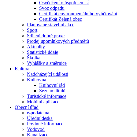
Osvědčení o úspoře emisí
Svoz odpadu
Certifikát environmentálního vyúčtování
Certifikát Zelená obec
Plánované stavební akce
Sport
Sdílení dobré praxe
Prodej upomínkových předmětů
Aktuality
Statistické údaje
Školka
Vyhlášky a směrnice
Kultura
Nadcházející události
Knihovna
Knihovní řád
Seznam titulů
Turistické informace
Mobilní aplikace
Obecní úřad
e-podatelna
Úřední deska
Povinné informace
Vodovod
Kanalizace