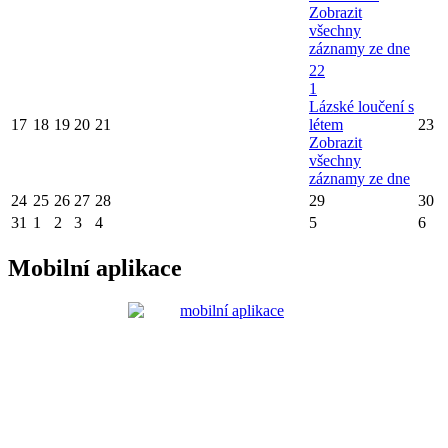
Zobrazit
všechny
záznamy ze dne
22
1
Lázské loučení s
17
18
19
20
21
létem
23
Zobrazit
všechny
záznamy ze dne
24
25
26
27
28
29
30
31
1
2
3
4
5
6
Mobilní aplikace