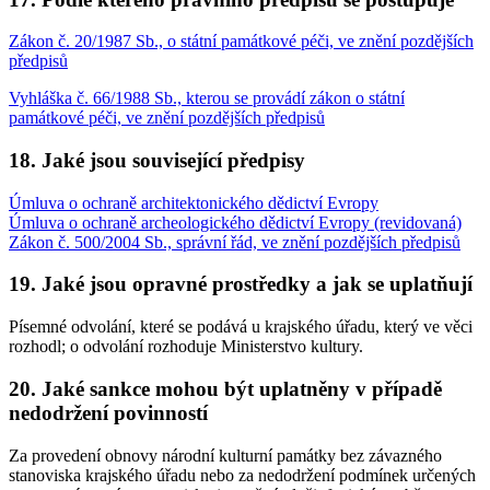
Zákon č. 20/1987 Sb., o státní památkové péči, ve znění pozdějších
předpisů
Vyhláška č. 66/1988 Sb., kterou se provádí zákon o státní
památkové péči, ve znění pozdějších předpisů
18. Jaké jsou související předpisy
Úmluva o ochraně architektonického dědictví Evropy
Úmluva o ochraně archeologického dědictví Evropy (revidovaná)
Zákon č. 500/2004 Sb., správní řád, ve znění pozdějších předpisů
19. Jaké jsou opravné prostředky a jak se uplatňují
Písemné odvolání, které se podává u krajského úřadu, který ve věci
rozhodl; o odvolání rozhoduje Ministerstvo kultury.
20. Jaké sankce mohou být uplatněny v případě
nedodržení povinností
Za provedení obnovy národní kulturní památky bez závazného
stanoviska krajského úřadu nebo za nedodržení podmínek určených