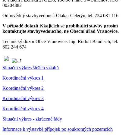
00204382
Odpovědný stavbyvedoucí: Otakar Celerýn, tel. 724 081 116
V případě dotazů týkajících se probíhající stavby prosím
kontaktujte stavbyvedoucího, ne Obecní úřad Vranovice.
Technický dozor Obce Vranovice: Ing. Rudolf Baudisch, tel.
602 244 674
Situační výkres širších vztahů
Koordinační výkres 1
Koordinační výkres 2
Koordinační výkres 3
Koordinační výkres 4
Situační výkres - zkrácené řády
Informace k výstavbě přípojek po soukromých pozemcích