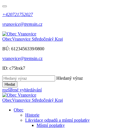
+420721752027
vranovice@tremsin.cz
Obec
Vranovice
Středočeský Kraj
BÚ: 6123456339/0800
vranovice@tremsin.cz
ID: c75bxk7
Hledaný výraz
Hledat
rozšířené vyhledávání
Obec
Vranovice
Středočeský Kraj
Obec
Historie
Likvidace odpadů a místní poplatky
Místní poplatky