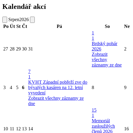
Kalendář akcí
Srpen
2026
Po
Út
St
Čt
Pá
So
Ne
1
1
Brdský pohár
27
28
29
30
31
2026
2
Zobrazit
všechny
záznamy ze dne
7
1
KVHT Západní pobřeží zve do
3
4
5
6
bývalých kasáren na 12. letní
8
9
vyvedení
Zobrazit všechny záznamy ze
dne
15
1
Memoriál
zasloužilých
10
11
12
13
14
16
členů 2026