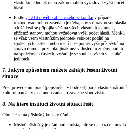
vlastníků jednotek nebo zákon mohou vyžadovat vyšší počet
hlasů.
Podle
§ 1214 nového občanského zákoníku
v případě
rozhodování mimo zasedání je třeba, aby s úpravou souhlasila
a k žádosti se připojila většina všech vlastníků jednotek,
přičemž stanovy mohou vyžadovat vyšší počet hlasů. Mění-li
se však všem vlastníkům jednotek velikost podílů na
společných částech nebo mění-li se poměr výše příspěvků na
správu domu a pozemku jinak než v důsledku změny podílů
na společných částech, vyžaduje se souhlas všech vlastníků
jednotek.
7. Jakým způsobem můžete zahájit řešení životní
situace
Před provedením prací (popsaných v bodě 04) podá vlastník národní
kulturní památky písemnou žádost o závazné stanovisko.
8. Na které instituci životní situaci řešit
Obraťte se na příslušný krajský úřad.
Místně příslušný je úřad podle místa, kde se nachází nemovitá