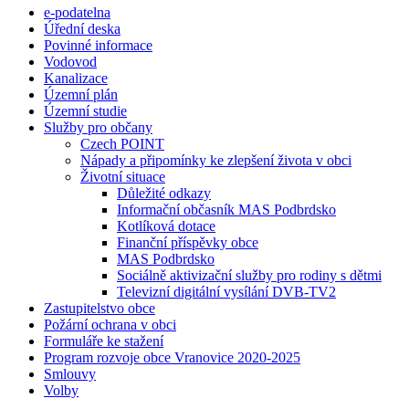
e-podatelna
Úřední deska
Povinné informace
Vodovod
Kanalizace
Územní plán
Územní studie
Služby pro občany
Czech POINT
Nápady a připomínky ke zlepšení života v obci
Životní situace
Důležité odkazy
Informační občasník MAS Podbrdsko
Kotlíková dotace
Finanční příspěvky obce
MAS Podbrdsko
Sociálně aktivizační služby pro rodiny s dětmi
Televizní digitální vysílání DVB-TV2
Zastupitelstvo obce
Požární ochrana v obci
Formuláře ke stažení
Program rozvoje obce Vranovice 2020-2025
Smlouvy
Volby