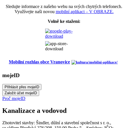
Sledujte informace z našeho webu na svých chytrých telefonech.
Využívejte naši novou
mobilní aplikaci – V OBRAZE.
Volně ke stažení:
Mobilní rozhlas obce Vranovice
mojeID
Proč mojeID
Kanalizace a vodovod
Zhotovitel stavby: Šindler, důlní a stavební společnost s r. o.,
se sídlem Plzeňská 276/298, 150 00 Praha 5 – Smíchov, IČO: