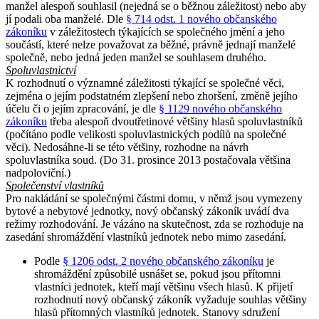
manžel alespoň souhlasil (nejedná se o běžnou záležitost) nebo aby
jí podali oba manželé. Dle
§ 714 odst. 1 nového občanského
zákoníku
v záležitostech týkajících se společného jmění a jeho
součástí, které nelze považovat za běžné, právně jednají manželé
společně, nebo jedná jeden manžel se souhlasem druhého.
Spoluvlastnictví
K rozhodnutí o významné záležitosti týkající se společné věci,
zejména o jejím podstatném zlepšení nebo zhoršení, změně jejího
účelu či o jejím zpracování, je dle
§ 1129 nového občanského
zákoníku
třeba alespoň dvoutřetinové většiny hlasů spoluvlastníků
(počítáno podle velikosti spoluvlastnických podílů na společné
věci). Nedosáhne-li se této většiny, rozhodne na návrh
spoluvlastníka soud. (Do 31. prosince 2013 postačovala většina
nadpoloviční.)
Společenství vlastníků
Pro nakládání se společnými částmi domu, v němž jsou vymezeny
bytové a nebytové jednotky, nový občanský zákoník uvádí dva
režimy rozhodování. Je vázáno na skutečnost, zda se rozhoduje na
zasedání shromáždění vlastníků jednotek nebo mimo zasedání.
Podle
§ 1206 odst. 2 nového občanského zákoníku
je
shromáždění způsobilé usnášet se, pokud jsou přítomni
vlastníci jednotek, kteří mají většinu všech hlasů. K přijetí
rozhodnutí nový občanský zákoník vyžaduje souhlas většiny
hlasů přítomných vlastníků jednotek. Stanovy sdružení