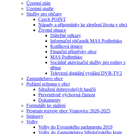
Územní plán
Územní studie
Služby pro občany
Czech POINT
Nápady a připomínky ke zlepšení života v obci
Životní situace
Důležité odkazy
Informační občasník MAS Podbrdsko
Kotlíková dotace
Finanční příspěvky obce
MAS Podbrdsko
Sociálně aktivizační služby pro rodiny s
dětmi
Televizní digitální vysílání DVB-TV2
Zastupitelstvo obce
Požární ochrana v obci
Sdružení dobrovolných hasičů
Preventivně výchovná činnost
Dokumenty
Formuláře ke stažení
Program rozvoje obce Vranovice 2020-2025
Smlouvy
Volby
Volby do Evropského parlamentu 2019
Volby do Zastupitelstva Středočeského kraje