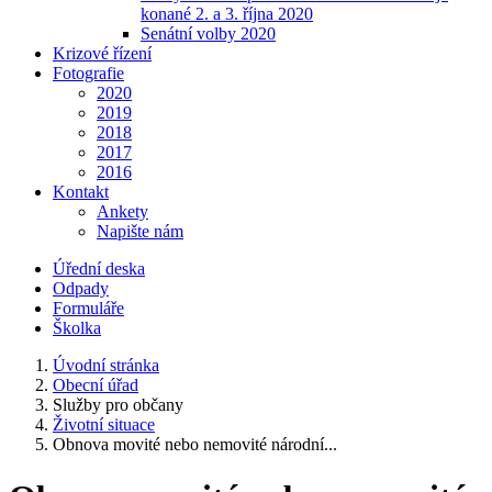
konané 2. a 3. října 2020
Senátní volby 2020
Krizové řízení
Fotografie
2020
2019
2018
2017
2016
Kontakt
Ankety
Napište nám
Úřední deska
Odpady
Formuláře
Školka
Úvodní stránka
Obecní úřad
Služby pro občany
Životní situace
Obnova movité nebo nemovité národní...