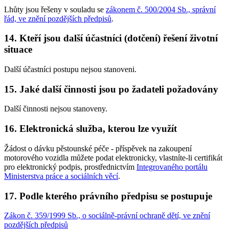
Lhůty jsou řešeny v souladu se
zákonem č. 500/2004 Sb., správní
řád, ve znění pozdějších předpisů
.
14. Kteří jsou další účastníci (dotčení) řešení životní
situace
Další účastníci postupu nejsou stanoveni.
15. Jaké další činnosti jsou po žadateli požadovány
Další činnosti nejsou stanoveny.
16. Elektronická služba, kterou lze využít
Žádost o dávku pěstounské péče - příspěvek na zakoupení
motorového vozidla můžete podat elektronicky, vlastníte-li certifikát
pro elektronický podpis, prostřednictvím
Integrovaného portálu
Ministerstva práce a sociálních věcí
.
17. Podle kterého právního předpisu se postupuje
Zákon č. 359/1999 Sb., o sociálně-právní ochraně dětí, ve znění
pozdějších předpisů