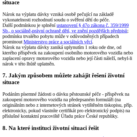
situace
Nárok na výplatu dávky vzniká osobě pečující na základě
vykonatelnosti rozhodnutí soudu o svěření dětí do péče.
Další podmínkou je splnění
ustanovení § 47o zákona č. 359/1999
Sb., o sociálně-právní ochraně dětí, ve znění pozdějších předpisů
;
podmínku trvalého pobytu může v odůvodněných případech
prominout
Ministerstvo práce a sociálních věcí
.
Nárok na výplatu dávky zaniká uplynutím 1 roku ode dne, od
kterého příspěvek na zakoupení osobního motorového vozidla nebo
zaplacení opravy motorového vozidla nebo její části náleží, nebyl-li
nárok v této lhůtě uplatněn.
7. Jakým způsobem můžete zahájit řešení životní
situace
Podáním písemné žádosti o dávku pěstounské péče - příspěvek na
zakoupení motorového vozidla na předepsaném formuláři (na
originálním nebo z internetových stránek vytištěném tiskopisu, příp.
elektronicky, pokud vlastníte certifikát pro elektronický podpis) na
příslušné kontaktní pracoviště Úřadu práce České republiky.
8. Na které instituci životní situaci řešit