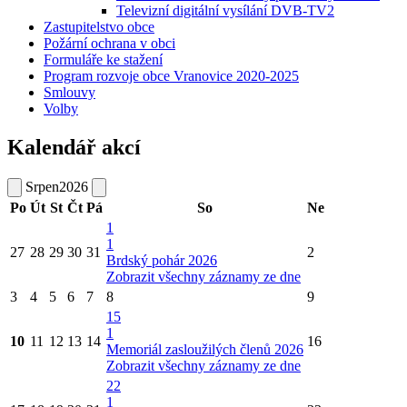
Televizní digitální vysílání DVB-TV2
Zastupitelstvo obce
Požární ochrana v obci
Formuláře ke stažení
Program rozvoje obce Vranovice 2020-2025
Smlouvy
Volby
Kalendář akcí
Srpen
2026
Po
Út
St
Čt
Pá
So
Ne
1
1
27
28
29
30
31
2
Brdský pohár 2026
Zobrazit všechny záznamy ze dne
3
4
5
6
7
8
9
15
1
10
11
12
13
14
16
Memoriál zasloužilých členů 2026
Zobrazit všechny záznamy ze dne
22
1