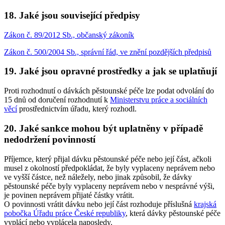
18. Jaké jsou související předpisy
Zákon č. 89/2012 Sb., občanský zákoník
Zákon č. 500/2004 Sb., správní řád, ve znění pozdějších předpisů
19. Jaké jsou opravné prostředky a jak se uplatňují
Proti rozhodnutí o dávkách pěstounské péče lze podat odvolání do
15 dnů od doručení rozhodnutí k
Ministerstvu práce a sociálních
věcí
prostřednictvím úřadu, který rozhodl.
20. Jaké sankce mohou být uplatněny v případě
nedodržení povinností
Příjemce, který přijal dávku pěstounské péče nebo její část, ačkoli
musel z okolností předpokládat, že byly vyplaceny neprávem nebo
ve vyšší částce, než náležely, nebo jinak způsobil, že dávky
pěstounské péče byly vyplaceny neprávem nebo v nesprávné výši,
je povinen neprávem přijaté částky vrátit.
O povinnosti vrátit dávku nebo její část rozhoduje příslušná
krajská
pobočka Úřadu práce České republiky
, která dávky pěstounské péče
vyplácí nebo vyplácela naposledy.