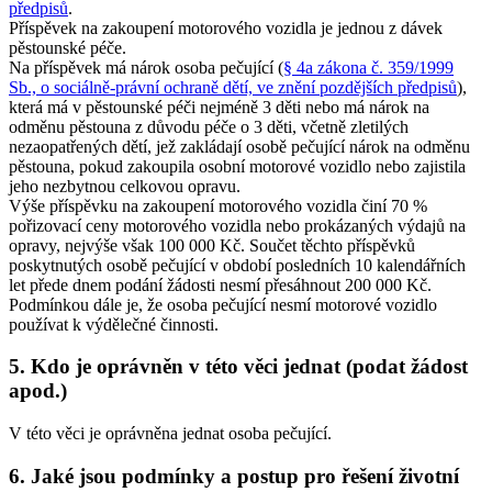
předpisů
.
Příspěvek na zakoupení motorového vozidla je jednou z dávek
pěstounské péče.
Na příspěvek má nárok osoba pečující (
§ 4a zákona č. 359/1999
Sb., o sociálně-právní ochraně dětí, ve znění pozdějších předpisů
),
která má v pěstounské péči nejméně 3 děti nebo má nárok na
odměnu pěstouna z důvodu péče o 3 děti, včetně zletilých
nezaopatřených dětí, jež zakládají osobě pečující nárok na odměnu
pěstouna, pokud zakoupila osobní motorové vozidlo nebo zajistila
jeho nezbytnou celkovou opravu.
Výše příspěvku na zakoupení motorového vozidla činí 70 %
pořizovací ceny motorového vozidla nebo prokázaných výdajů na
opravy, nejvýše však 100 000 Kč. Součet těchto příspěvků
poskytnutých osobě pečující v období posledních 10 kalendářních
let přede dnem podání žádosti nesmí přesáhnout 200 000 Kč.
Podmínkou dále je, že osoba pečující nesmí motorové vozidlo
používat k výdělečné činnosti.
5. Kdo je oprávněn v této věci jednat (podat žádost
apod.)
V této věci je oprávněna jednat osoba pečující.
6. Jaké jsou podmínky a postup pro řešení životní