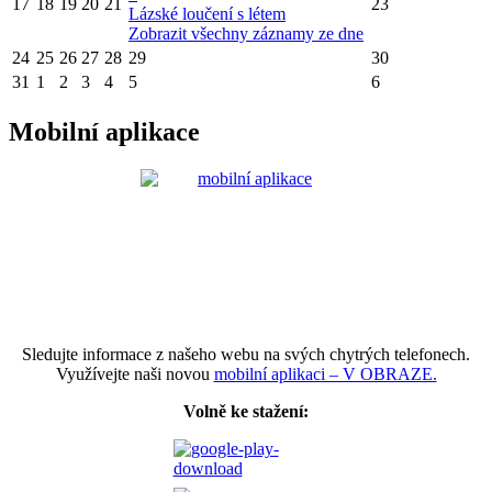
17
18
19
20
21
23
Lázské loučení s létem
Zobrazit všechny záznamy ze dne
24
25
26
27
28
29
30
31
1
2
3
4
5
6
Mobilní aplikace
Sledujte informace z našeho webu na svých chytrých telefonech.
Využívejte naši novou
mobilní aplikaci – V OBRAZE.
Volně ke stažení: