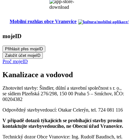
Mobilní rozhlas obce Vranovice
mojeID
Proč mojeID
Kanalizace a vodovod
Zhotovitel stavby: Šindler, důlní a stavební společnost s r. o.,
se sídlem Plzeňská 276/298, 150 00 Praha 5 – Smíchov, IČO:
00204382
Odpovědný stavbyvedoucí: Otakar Celerýn, tel. 724 081 116
V případě dotazů týkajících se probíhající stavby prosím
kontaktujte stavbyvedoucího, ne Obecní úřad Vranovice.
Technický dozor Obce Vranovice: Ing. Rudolf Baudisch, tel.