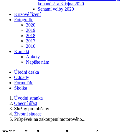
konané 2. a 3. října 2020
Senátní volby 2020
Krizové řízení
Fotografie
2020
2019
2018
2017
2016
Kontakt
Ankety
Napište nám
Úřední deska
Odpady
Formuláře
Školka
Úvodní stránka
Obecní úřad
Služby pro občany
Životní situace
Příspěvek na zakoupení motorového...