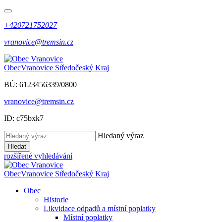
+420721752027
vranovice@tremsin.cz
Obec
Vranovice
Středočeský Kraj
BÚ: 6123456339/0800
vranovice@tremsin.cz
ID: c75bxk7
Hledaný výraz
Hledat
rozšířené vyhledávání
Obec
Vranovice
Středočeský Kraj
Obec
Historie
Likvidace odpadů a místní poplatky
Místní poplatky