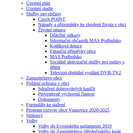
Územní plán
Územní studie
Služby pro občany
Czech POINT
Nápady a připomínky ke zlepšení života v obci
Životní situace
Důležité odkazy
Informační občasník MAS Podbrdsko
Kotlíková dotace
Finanční příspěvky obce
MAS Podbrdsko
Sociálně aktivizační služby pro rodiny s
dětmi
Televizní digitální vysílání DVB-TV2
Zastupitelstvo obce
Požární ochrana v obci
Sdružení dobrovolných hasičů
Preventivně výchovná činnost
Dokumenty
Formuláře ke stažení
Program rozvoje obce Vranovice 2020-2025
Smlouvy
Volby
Volby do Evropského parlamentu 2019
Volby do Zastupitelstva Středočeského kraje