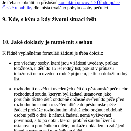
Je třeba se obrátit na příslušné
kontaktní pracoviště Úřadu práce
České republiky
dle místa trvalého pobytu osoby pečující.
9. Kde, s kým a kdy životní situaci řešit
10. Jaké doklady je nutné mít s sebou
K řádně vyplněnému formuláři žádosti je třeba doložit:
pro všechny osoby, které jsou v žádosti uvedeny, průkaz
totožnosti, u dětí do 15 let rodný list; pokud v průkazu
totožnosti není uvedeno rodné příjmení, je třeba doložit rodný
list,
rozhodnutí o svěření uvedených dětí do pěstounské péče nebo
rozhodnutí soudu, kterým byl žadatel ustanoven jako
poručník těchto dětí; obdobně dočasné svěření do péče před
rozhodnutím soudu o svěření dítěte do pěstounské péče
žadatel prokáže rozhodnutím příslušného orgánu; obdobně
osobní péči o dítě, k němuž žadatel nemá vyživovací
povinnost, a to po dobu, kterou probíhá soudní řízení o
ustanovení poručníkem dítěte, prokáže dokladem o zahájení
řízení o ustanovení poručníkem dítěti,