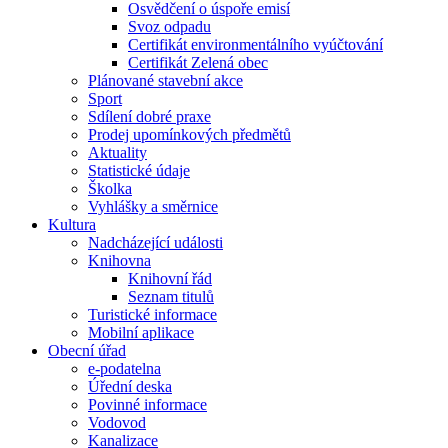
Osvědčení o úspoře emisí
Svoz odpadu
Certifikát environmentálního vyúčtování
Certifikát Zelená obec
Plánované stavební akce
Sport
Sdílení dobré praxe
Prodej upomínkových předmětů
Aktuality
Statistické údaje
Školka
Vyhlášky a směrnice
Kultura
Nadcházející události
Knihovna
Knihovní řád
Seznam titulů
Turistické informace
Mobilní aplikace
Obecní úřad
e-podatelna
Úřední deska
Povinné informace
Vodovod
Kanalizace