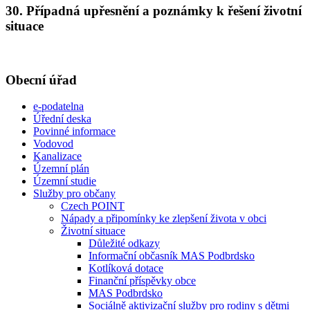
30. Případná upřesnění a poznámky k řešení životní
situace
Obecní úřad
e-podatelna
Úřední deska
Povinné informace
Vodovod
Kanalizace
Územní plán
Územní studie
Služby pro občany
Czech POINT
Nápady a připomínky ke zlepšení života v obci
Životní situace
Důležité odkazy
Informační občasník MAS Podbrdsko
Kotlíková dotace
Finanční příspěvky obce
MAS Podbrdsko
Sociálně aktivizační služby pro rodiny s dětmi