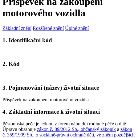
Příspěvek na zakoupení
motorového vozidla
Základní znění
Rozšířené znění
Úplné znění
1. Identifikační kód
2. Kód
3. Pojmenování (název) životní situace
Příspěvek na zakoupení motorového vozidla
4. Základní informace k životní situaci
Pěstounská péče je jednou z forem náhradní rodinné péče o dítě.
Úpravu obsahuje
zákon č. 89/2012 Sb., občanský zákoník
a
zákon
č. 359/1999 Sb., o sociálně-právní ochraně dětí, ve znění pozdějších